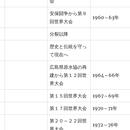
会
安保闘争から第９
1960～63年
回世界大会
分裂以降
歴史と伝統を守っ
て現在へ
広島県原水協の再
建から第１２回世
1964～66年
界大会
第１５回世界大会
1967～69年
第１７回世界大会
1970～71年
第２０～２２回世
1972～76年
界大会