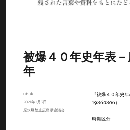
被爆４０年史年表－
年
投
ubuki
『被爆４０年史年
稿
投
2021年2月3日
19860806）
者
稿
カ
原水爆禁止広島県協議会
日:
テ
時期区分
ゴ
リ