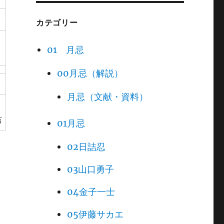
カテゴリー
01 月忌
00月忌（解説）
月忌（文献・資料）
・
吉
01月忌
02日詰忍
03山口勇子
04金子一士
05伊藤サカエ