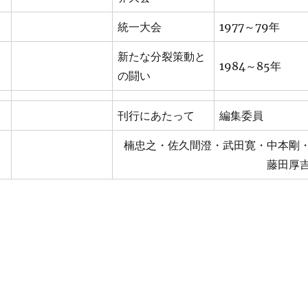
統一大会
1977～79年
新たな分裂策動と
1984～85年
の闘い
刊行にあたって
編集委員
楠忠之・佐久間澄・武田寛・中本剛
藤田厚