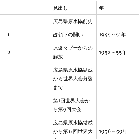
見出し
年
広島県原水協前史
1
占領下の闘い
1945～51年
原爆タブーからの
2
1952～55年
解放
広島県原水協結成
から世界大会分裂
まで
第1回世界大会か
ら第9回大会
広島県原水協結成
から第５回世界大
1956～59年