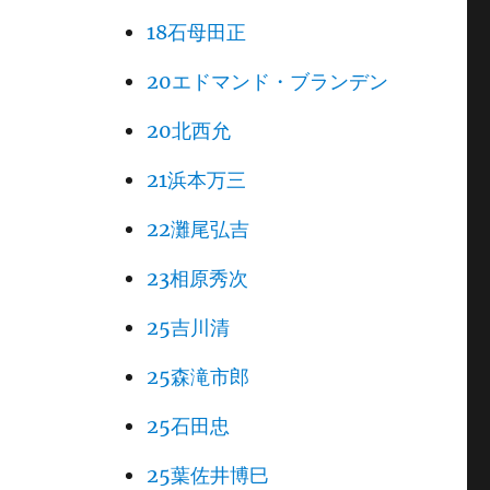
18石母田正
20エドマンド・ブランデン
20北西允
21浜本万三
22灘尾弘吉
23相原秀次
25吉川清
25森滝市郎
25石田忠
25葉佐井博巳