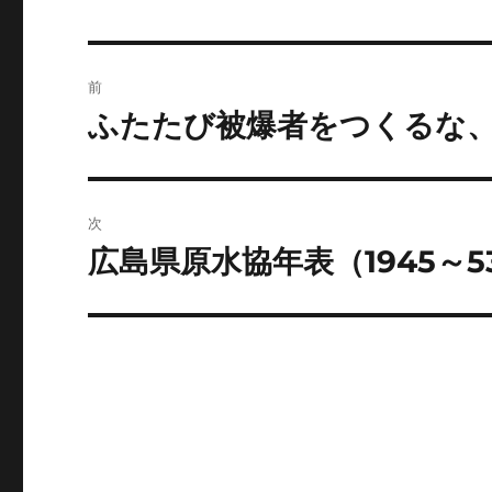
投
前
稿
ふたたび被爆者をつくるな
前
の
ナ
投
ビ
稿:
次
ゲ
広島県原水協年表（1945～5
次
の
ー
投
シ
稿:
ョ
ン