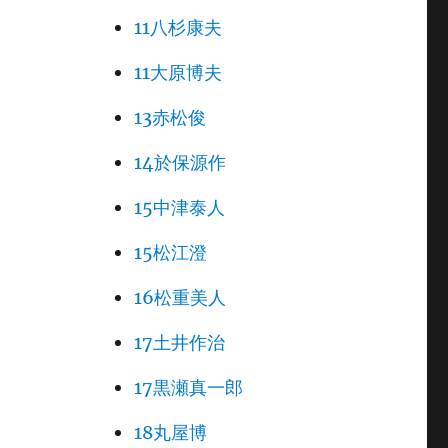
11八杉康夫
11大原博夫
13赤松俊
14於保源作
15中津泰人
15松江澄
16松重美人
17土井作治
17黒瀬真一郎
18丸屋博