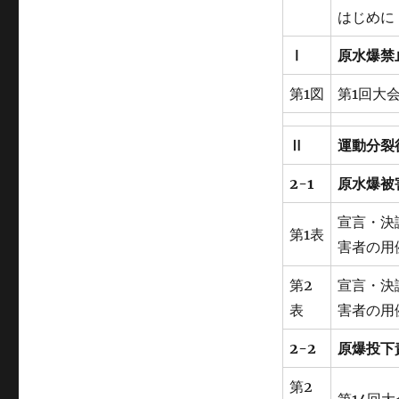
はじめに
Ⅰ
原水爆禁
第1図
第1回大
Ⅱ
運動分裂
2-1
原水爆被
宣言・決
第1表
害者の用
第2
宣言・決
表
害者の用
2-2
原爆投下
第2