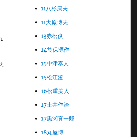
11八杉康夫
11大原博夫
13赤松俊
1
稿
14於保源作
15中津泰人
大
15松江澄
16松重美人
17土井作治
17黒瀬真一郎
18丸屋博