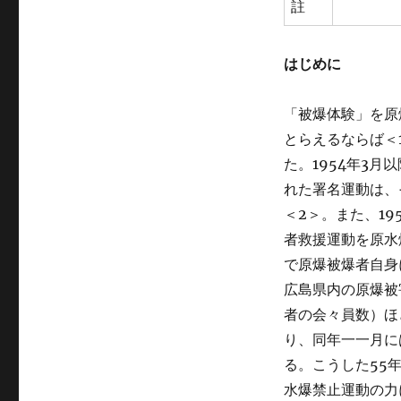
註
はじめに
「被爆体験」を原
とらえるならば＜
た。1954年3
れた署名運動は、
＜2＞。また、1
者救援運動を原水
で原爆被爆者自身
広島県内の原爆被
者の会々員数）ほ
り、同年一一月に
る。こうした55
水爆禁止運動の力