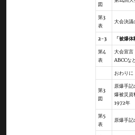
第14回
図
第3
大会決議
表
2-3
「被爆体
第4
大会宣言
表
ABCC
おわりに
原爆手記
第3
爆被災資
図
1972年
第5
原爆手記
表