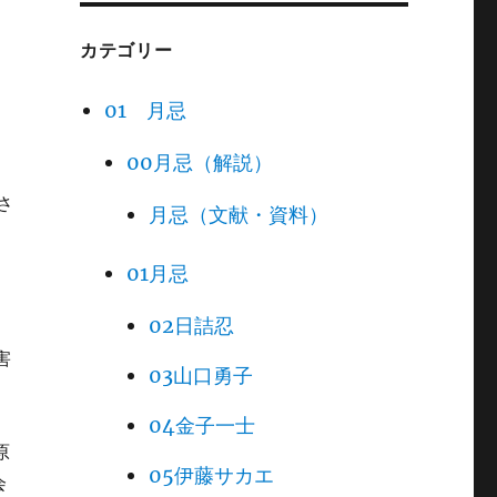
カテゴリー
01 月忌
00月忌（解説）
さ
月忌（文献・資料）
01月忌
02日詰忍
害
03山口勇子
04金子一士
原
05伊藤サカエ
会