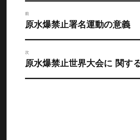
投
前
稿
原水爆禁止署名運動の意義
前
の
ナ
投
ビ
稿:
次
ゲ
原水爆禁止世界大会に 関す
次
の
ー
投
シ
稿:
ョ
ン