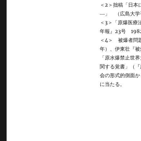
＜2＞拙稿「日本
―」 （広島大学
＜3＞「原爆医療
年報』23号 19
＜4＞ 被爆者問
年）、伊東壮『被
「原水爆禁止世界
関する覚書」（『
会の形式的側面か
に当たる。