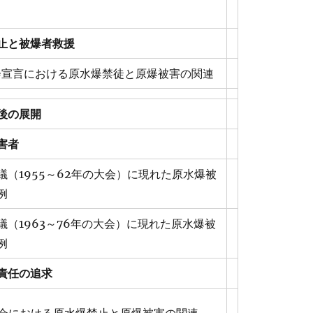
止と被爆者救援
会宣言における原水爆禁徒と原爆被害の関連
後の展開
害者
議（1955～62年の大会）に現れた原水爆被
例
議（1963～76年の大会）に現れた原水爆被
例
責任の追求