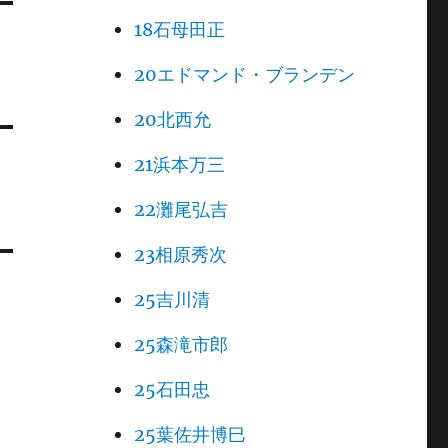
18石母田正
20エドマンド・ブランデン
20北西允
21浜本万三
22灘尾弘吉
23相原秀次
25吉川清
25森滝市郎
25石田忠
25葉佐井博巳