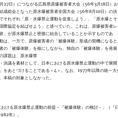
5月27日）につながる広島県原爆被害者大会（56年3月18日）お
結成総会となった原水爆被害者全国大会（56年8月10日）の決
でそれぞれ「原・水爆禁止運動を促進しよう」、「原水爆とそ
国際協定を結ばせよう」と述べていた。これは、原爆被害者レ
験」が原水爆禁止と密接に結合していることか示すものであ
動は、一方で、原爆被害者の「被爆体験」形成の契機になると
者の「被爆体験」を核にしながら、独自の「被爆体験」を発展
の課題は、原水爆禁
・決議を素材として、日本における原水爆禁止運動の中で展開
」をあとづけることである＜4＞。なお、1977年以降の統一大
、本稿の対象としなかった。
における原水爆禁止運動の前提－『被爆体験』の検討－」（『
1982年）。