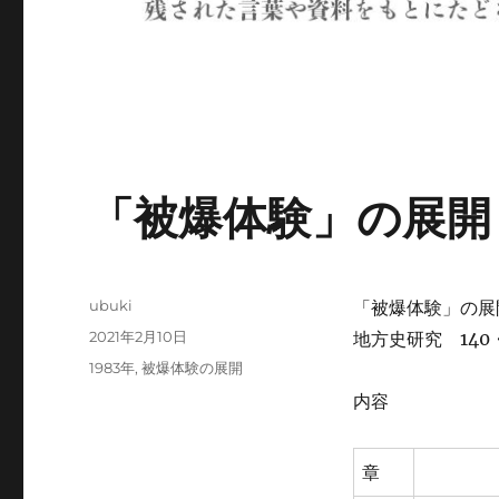
「被爆体験」の展開
投
ubuki
「被爆体験」の展
稿
投
2021年2月10日
地方史研究 140
者
稿
カ
1983年
,
被爆体験の展開
日:
テ
内容
ゴ
リ
ー
章