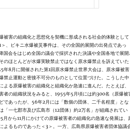
爆被害の組織化と思想化を契機に形成される社会的体験として
1＞、ビキニ水爆被災事件は、その全国的展開の出発点であっ
月以降国会をはじめ全国の議会で採択された決議や全国各地で展開
そのほとんどが水爆実験禁止ではなく原水爆禁止を訴えていた
955年8月に開催された第1回原水爆禁止世界大会は、原水爆被害
爆禁止運動と密接不可分のものとして位置づけた。こうした中
による原爆被害の組織化と組織化か急速に進んだ。たとえば、
害者の組織状況をみると、1955年5月頃には約300名（原爆被
どであったが、56年2月には「数個の団体、二千名程度」とな
は「一七郡市及び広島市（12団体）約2万名」が組織されてい
年5月から11月にかけての原爆被害者の組織化の急速な発展は、
によるものであった＜3＞。一方、広島県原爆被害者団体協議