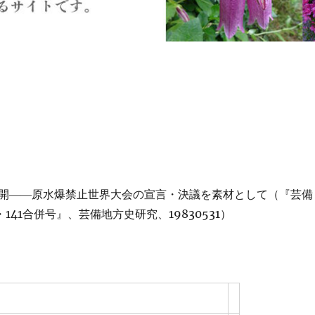
開――原水爆禁止世界大会の宣言・決議を素材として（『芸備
・141合併号』、芸備地方史研究、19830531）