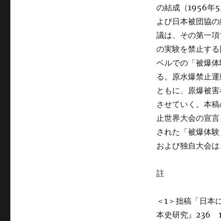
の結成（1956年
よび日本被団協の
議は、その第一項
の実験を禁止する
ベルでの「被爆体
る。原水爆禁止運
ともに、原爆被害
させていく。本稿
止世界大会の宣言
された「被爆体験
および独自大会は
註
＜1＞拙稿「日本
本史研究』236 