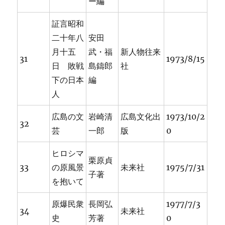
ー編
証言昭和
二十年八
安田
月十五
武・福
新人物往来
31
1973/8/15
日 敗戦
島鑄郎
社
下の日本
編
人
広島の文
岩崎清
広島文化出
1973/10/2
32
芸
一郎
版
0
ヒロシマ
栗原貞
33
の原風景
未来社
1975/7/31
子著
を抱いて
原爆民衆
長岡弘
1977/7/3
34
未来社
史
芳著
0