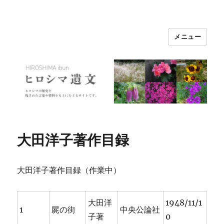
メニュー
ヒロシマ遺文
大田洋子著作目録
大田洋子著作目録（作業中）
大田洋
1948/11/1
1
屍の街
中央公論社
子著
0