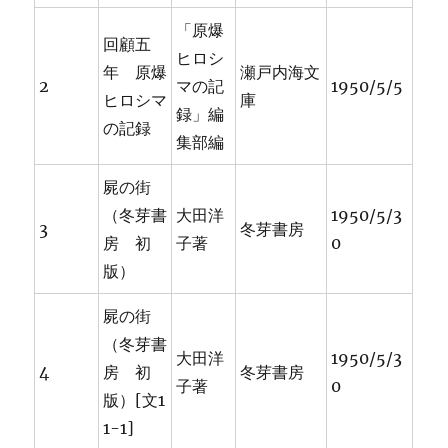
「原爆
回顧五
ヒロシ
年 原爆
瀬戸内海文
2
マの記
1950/5/5
ヒロシマ
庫
録」編
の記録
集部編
屍の街
（冬芽書
大田洋
1950/5/3
3
冬芽書房
房 初
子著
0
版）
屍の街
（冬芽書
大田洋
1950/5/3
4
房 初
冬芽書房
子著
0
版）[文1
1-1]