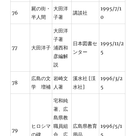
屍の街・
大田洋
1995/7/1
76
講談社
半人間
子著
0
大田洋
子著
日本図書セ
1995/11/2
77
大田洋子
浦西和
ンター
5
彦編解
説
広島の文
岩崎文
溪水社 [渓
1996/3/2
78
学 増補
人著
水社]
5
宅和純
著、広
島県教
ヒロシマ
職員組
広島県教育
1996/5/1
79
の碑
合、広
用品
5