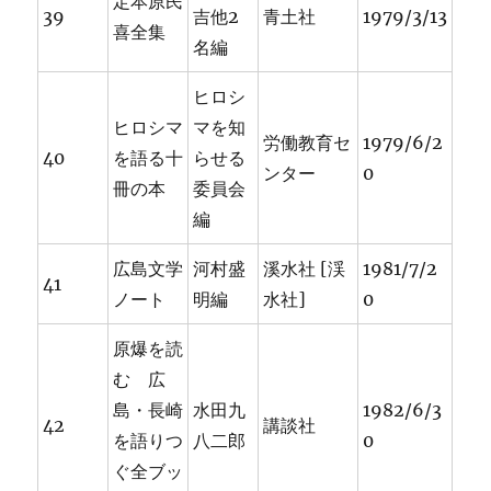
定本原民
39
吉他2
青土社
1979/3/13
喜全集
名編
ヒロシ
ヒロシマ
マを知
労働教育セ
1979/6/2
40
を語る十
らせる
ンター
0
冊の本
委員会
編
広島文学
河村盛
溪水社 [渓
1981/7/2
41
ノート
明編
水社]
0
原爆を読
む 広
島・長崎
水田九
1982/6/3
42
講談社
を語りつ
八二郎
0
ぐ全ブッ