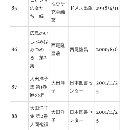
性史研
85
の女た
ドメス出版
1998/4/11
究会編
ち 続
著
広島のい
しぶみは
西尾隆
86
みつめ
西尾隆昌
2000/8/6
昌著
る 第2
集
大田洋子
大田洋
日本図書セ
2001/11/2
87
集 第1巻
子
ンター
5
屍の街
大田洋子
大田洋
日本図書セ
2001/11/2
88
集 第2巻
子
ンター
5
人間襤褸