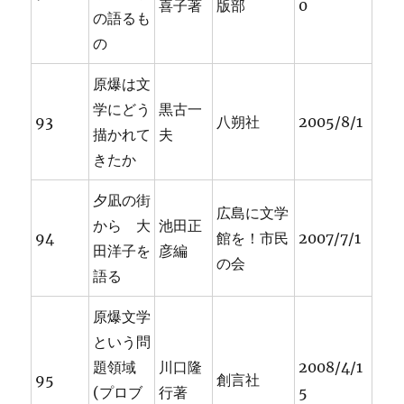
喜子著
版部
0
の語るも
の
原爆は文
学にどう
黒古一
93
八朔社
2005/8/1
描かれて
夫
きたか
夕凪の街
広島に文学
から 大
池田正
94
館を！市民
2007/7/1
田洋子を
彦編
の会
語る
原爆文学
という問
題領域
川口隆
2008/4/1
95
創言社
(プロブ
行著
5