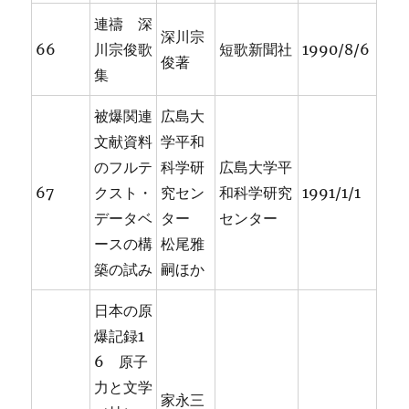
連禱 深
深川宗
66
川宗俊歌
短歌新聞社
1990/8/6
俊著
集
被爆関連
広島大
文献資料
学平和
のフルテ
科学研
広島大学平
67
クスト・
究セン
和科学研究
1991/1/1
データベ
ター
センター
ースの構
松尾雅
築の試み
嗣ほか
日本の原
爆記録1
6 原子
力と文学
家永三