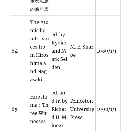
軍都広島
の略年表
The Ato
mic bo
ed. by
mb : voi
Kyoko
ces fro
M. E. Shar
64
and M
1989/1/1
m Hiros
pe
ark Sel
hima a
den
nd Nag
asaki
ed. an
Hiroshi
d tr. by
Princeton
ma：Th
65
Richar
University
1990/1/1
ree Wit
d H. M
Press
nesses
inear