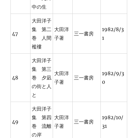
中の生
大田洋子
集 第二
大田洋
1982/8/3
47
三一書房
巻 人間
子著
1
襤褸
大田洋子
集 第三
大田洋
1982/9/3
48
巻 夕凪
三一書房
子著
0
の街と人
と
大田洋子
集 第四
大田洋
1982/10/
49
三一書房
巻 流離
子著
31
の岸