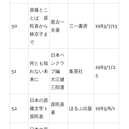
原爆とこ
とば 原
黒古一
50
民喜から
三一書房
1983/7/15
夫著
林京子ま
で
日本ペ
何とも知
ンクラ
1983/7/2
51
れない未
ブ編
集英社
5
来に
大江健
三郎選
日本の原
原民喜
52
爆文学 1
ほるぷ出版
1983/8/1
著
原民喜