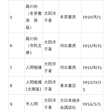
屍の街
（冬芽書
大田洋
5
冬芽書房
1950/8/5
房 再
子著
版）
屍の街
大田洋
6
（市民文
河出書房
1951/8/15
子著
庫)
大田洋
7
人間襤褸
河出書房
1951/8/15
子著
人間襤褸
大田洋
1952/11/1
8
青木書店
(文庫版)
子著
5
大田洋
大日本雄弁
9
半人間
1954/5/5
子著
会講談社