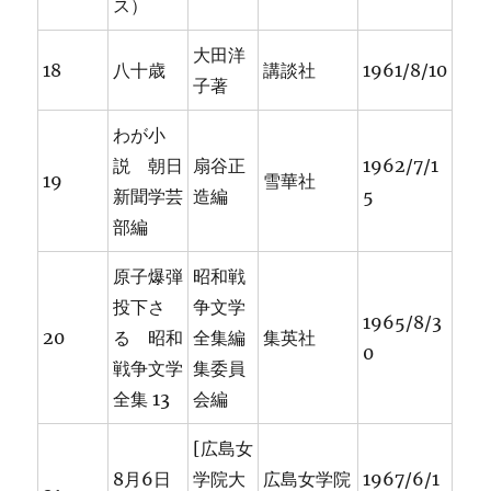
ス）
大田洋
18
八十歳
講談社
1961/8/10
子著
わが小
説 朝日
扇谷正
1962/7/1
19
雪華社
新聞学芸
造編
5
部編
原子爆弾
昭和戦
投下さ
争文学
1965/8/3
20
る 昭和
全集編
集英社
0
戦争文学
集委員
全集 13
会編
[広島女
8月6日
学院大
広島女学院
1967/6/1