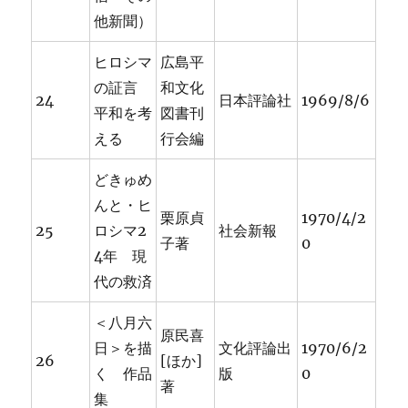
他新聞）
ヒロシマ
広島平
の証言
和文化
24
日本評論社
1969/8/6
平和を考
図書刊
える
行会編
どきゅめ
んと・ヒ
栗原貞
1970/4/2
25
ロシマ2
社会新報
子著
0
4年 現
代の救済
＜八月六
原民喜
日＞を描
文化評論出
1970/6/2
26
[ほか]
く 作品
版
0
著
集