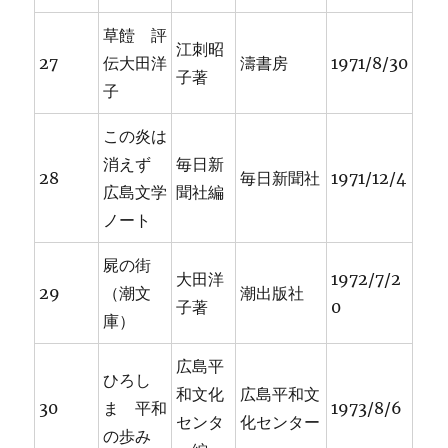
草饐 評
江刺昭
27
伝大田洋
濤書房
1971/8/30
子著
子
この炎は
消えず
毎日新
28
毎日新聞社
1971/12/4
広島文学
聞社編
ノート
屍の街
大田洋
1972/7/2
29
（潮文
潮出版社
子著
0
庫）
広島平
ひろし
和文化
広島平和文
30
ま 平和
1973/8/6
センタ
化センター
の歩み