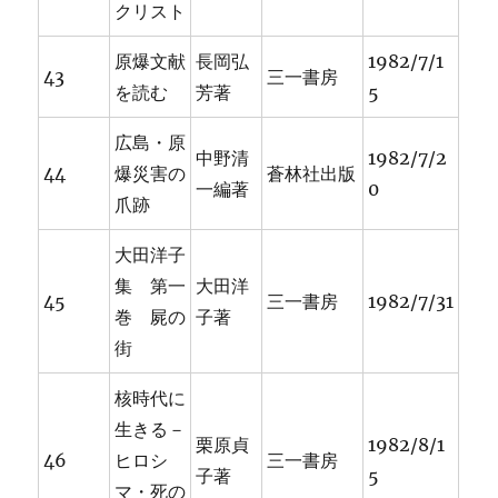
クリスト
原爆文献
長岡弘
1982/7/1
43
三一書房
を読む
芳著
5
広島・原
中野清
1982/7/2
44
爆災害の
蒼林社出版
一編著
0
爪跡
大田洋子
集 第一
大田洋
45
三一書房
1982/7/31
巻 屍の
子著
街
核時代に
生きる－
栗原貞
1982/8/1
46
ヒロシ
三一書房
子著
5
マ・死の