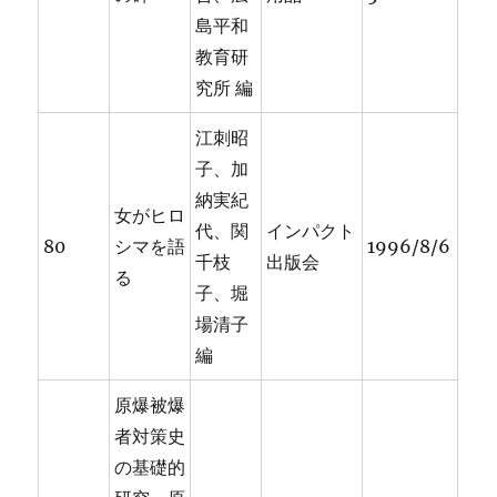
島平和
教育研
究所 編
江刺昭
子、加
納実紀
女がヒロ
代、関
インパクト
80
シマを語
1996/8/6
千枝
出版会
る
子、堀
場清子
編
原爆被爆
者対策史
の基礎的