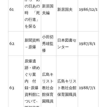
の日あの
新居国
61
新居国夫
1986/12/1
時 「死
夫編
の行進」
を探る
小田切
新聞資料
日本図書セ
62
秀雄監
1987/8/1
－原爆
ンター
修
原爆遺
跡・碑め
ぐり案
広島キ
内 付
リスト
広島キリス
63
録-原爆
教社会
ト教社会館
1988/7/1
資料館に
館保育
保育園職員
ついて‐
園職員