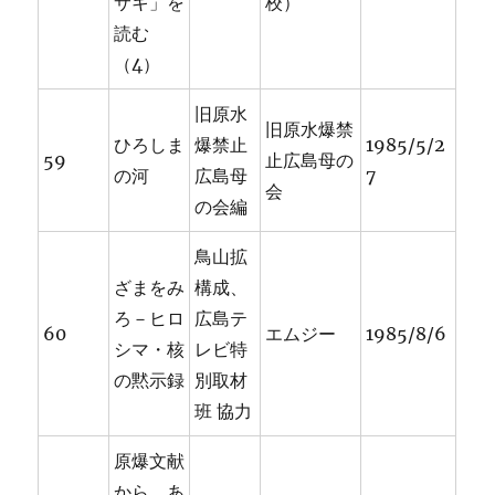
サキ」を
校）
読む
（4）
旧原水
旧原水爆禁
ひろしま
爆禁止
1985/5/2
59
止広島母の
の河
広島母
7
会
の会編
鳥山拡
ざまをみ
構成、
ろ－ヒロ
広島テ
60
エムジー
1985/8/6
シマ・核
レビ特
の黙示録
別取材
班 協力
原爆文献
から あ