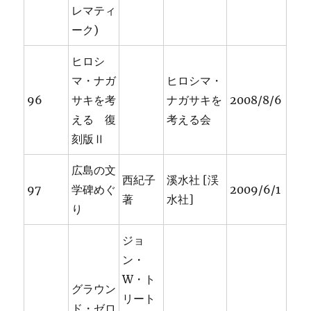
レマティ
ーク)
ヒロシ
マ・ナガ
ヒロシマ・
96
サキを考
ナガサキを
2008/8/6
える 復
考える会
刻版Ⅱ
広島の文
西紀子
溪水社 [渓
97
学碑めぐ
2009/6/1
著
水社]
り
ジョ
ン・
W・ト
グラウン
リート
ド・ゼロ