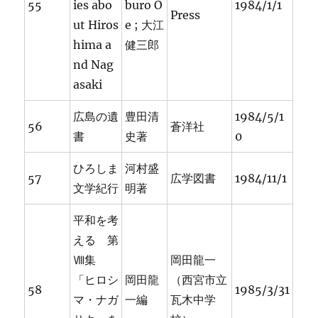
55
ies abo
buro O
1984/1/1
Press
ut Hiros
e ; 大江
hima a
健三郎
nd Nag
asaki
広島の遺
豊田清
1984/5/1
56
蒼洋社
書
史著
0
ひろしま
河村盛
57
広学図書
1984/11/1
文学紀行
明著
平和を考
える 第
Ⅷ集
岡田龍一
「ヒロシ
岡田龍
（西宮市立
58
1985/3/31
マ・ナガ
一編
瓦木中学