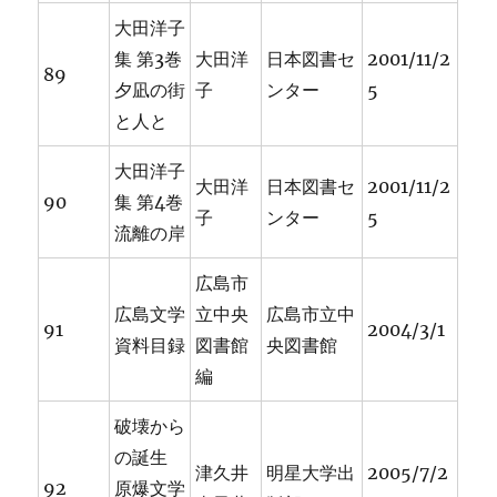
大田洋子
集 第3巻
大田洋
日本図書セ
2001/11/2
89
夕凪の街
子
ンター
5
と人と
大田洋子
大田洋
日本図書セ
2001/11/2
90
集 第4巻
子
ンター
5
流離の岸
広島市
広島文学
立中央
広島市立中
91
2004/3/1
資料目録
図書館
央図書館
編
破壊から
の誕生
津久井
明星大学出
2005/7/2
92
原爆文学