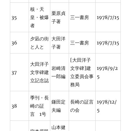
核・天
栗原貞
35
皇・被爆
三一書房
1978/7/15
子著
者
夕凪の街
大田洋
36
三一書房
1978/7/15
と人と
子著
[大田洋子
大田洋子
岩崎清
文学碑]建
1978/9/2
37
文学碑建
一郎編
立委員会事
5
立記念誌
務局
季刊・長
鎌田定
長崎の証言
1978/12/
38
崎の証
夫編
の会
5
言 1号
山本健