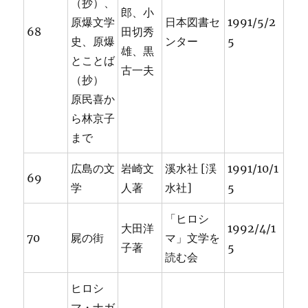
（抄）、
郎、小
原爆文学
日本図書セ
1991/5/2
68
田切秀
史、原爆
ンター
5
雄、黒
とことば
古一夫
（抄）
原民喜か
ら林京子
まで
広島の文
岩崎文
溪水社 [渓
1991/10/1
69
学
人著
水社]
5
「ヒロシ
大田洋
1992/4/1
70
屍の街
マ」文学を
子著
5
読む会
ヒロシ
マ・ナガ