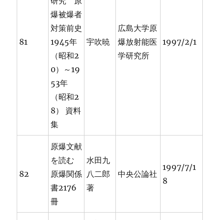
研究 原
爆被爆者
対策前史
広島大学原
81
1945年
宇吹暁
爆放射能医
1997/2/1
（昭和2
学研究所
0）～19
53年
（昭和2
8） 資料
集
原爆文献
を読む
水田九
1997/7/1
82
原爆関係
八二郎
中央公論社
8
書2176
著
冊