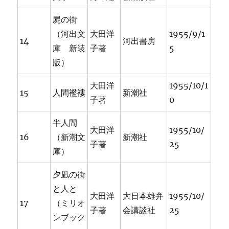
屍の街
（河出文
大田洋
1955/9/1
14
河出書房
庫 新装
子著
5
版）
大田洋
1955/10/1
15
人間襤褸
新潮社
子著
0
半人間
大田洋
1955/10/
16
（新潮文
新潮社
子著
25
庫）
夕凪の街
と人と
大田洋
大日本雄弁
1955/10/
17
（ミリオ
子著
会講談社
25
ンブック