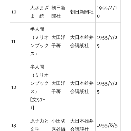
人さまざ
朝日新
1955/4/1
10
朝日新聞社
ま 続
聞社
0
半人間
（ミリオ
大田洋
大日本雄弁
1955/7/2
11
ンブック
子著
会講談社
5
ス）
半人間
（ミリオ
ンブック
大田洋
大日本雄弁
1955/7/2
12
ス）
子著
会講談社
5
[文57-
1]
原子力と
小田切
大日本雄弁
13
1955/8/5
文学
秀雄編
会講談社