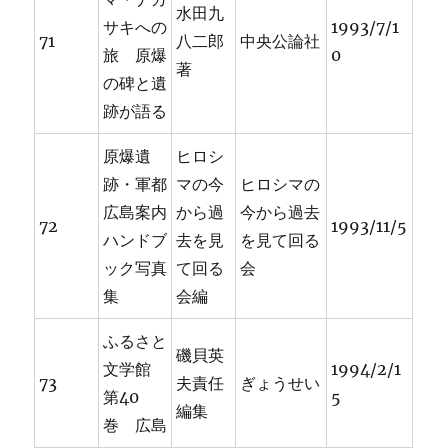
水田九
サキへの
1993/7/1
71
八二郎
中央公論社
旅 原爆
0
著
の碑と遺
跡が語る
原爆遺
ヒロシ
跡・軍都
マの今
ヒロシマの
広島案内
から過
今から過去
72
1993/11/5
ハンドブ
去を見
を見て回る
ック写真
て回る
会
集
会編
ふるさと
磯貝英
文学館
1994/2/1
73
夫責任
ぎょうせい
第40
5
編集
巻 広島