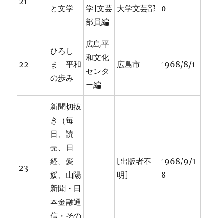
21
と文学
学]文芸
大学文芸部
0
部員編
広島平
ひろし
和文化
22
ま 平和
広島市
1968/8/1
センタ
の歩み
ー編
新聞切抜
き（毎
日、読
売、日
経、愛
[出版者不
1968/9/1
23
媛、山陽
明]
8
新聞・日
本金融通
信・その