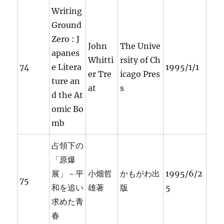
Writing
Ground
Zero : J
John
The Unive
apanes
Whitti
rsity of Ch
74
e Litera
1995/1/1
er Tre
icago Pres
ture an
at
s
d the At
omic Bo
mb
占領下の
「原爆
展」－平
小畑哲
かもがわ出
1995/6/2
75
和を追い
雄著
版
5
求めた青
春