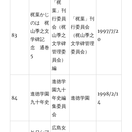
「梶
葉」刊
梶葉かじ
行委員
「梶葉」刊
のは 梶
会（梶
行委員会
山季之文
1997/7/2
83
山季之
（梶山季之
学碑記
0
文学碑
文学碑管理
念 通巻
管理委
委員会）
5
員会）
編
進徳学
園九十
進徳学園
1998/2/1
84
年史編
進徳学園
九十年史
4
集委員
会
広島女
ヒロシマ