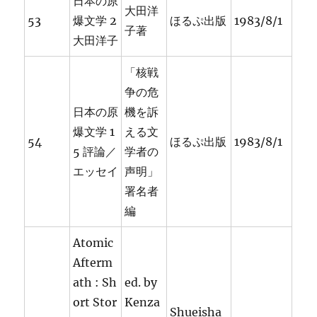
日本の原
大田洋
53
爆文学 2
ほるぷ出版
1983/8/1
子著
大田洋子
「核戦
争の危
日本の原
機を訴
爆文学 1
える文
54
ほるぷ出版
1983/8/1
5 評論／
学者の
エッセイ
声明」
署名者
編
Atomic
Afterm
ath : Sh
ed. by
ort Stor
Kenza
Shueisha