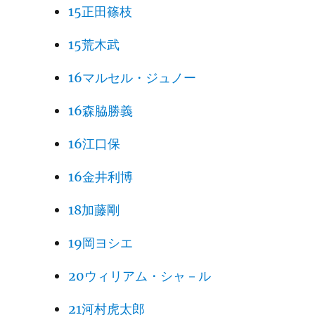
15正田篠枝
15荒木武
16マルセル・ジュノー
16森脇勝義
16江口保
16金井利博
18加藤剛
19岡ヨシエ
20ウィリアム・シャ－ル
21河村虎太郎