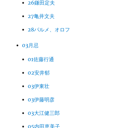
26鎌田定夫
27亀井文夫
28パルメ、オロフ
03月忌
01佐藤行通
02安井郁
03伊東壮
03伊藤明彦
03大江健三郎
05内田恵美子