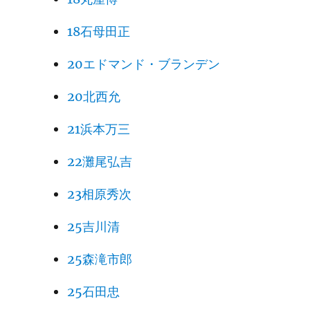
18石母田正
20エドマンド・ブランデン
20北西允
21浜本万三
22灘尾弘吉
23相原秀次
25吉川清
25森滝市郎
25石田忠