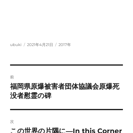
投
投
カ
ubuki
2021年4月21日
2017年
稿
稿
テ
者
日:
ゴ
リ
ー
投
前
稿
福岡県原爆被害者団体協議会原爆死
前
の
没者慰霊の碑
ナ
投
ビ
稿:
ゲ
次
この世界の片隅に―In this Corner
次