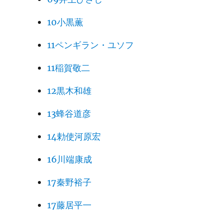
10小黒薫
11ペンギラン・ユソフ
11稲賀敬二
12黒木和雄
13蜂谷道彦
14勅使河原宏
16川端康成
17秦野裕子
17藤居平一