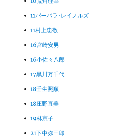
10荒角理宰
11バーバラ･レイノルズ
11村上忠敬
16宮崎安男
16小佐々八郎
17黒川万千代
18壬生照順
18庄野直美
19林京子
21下中弥三郎