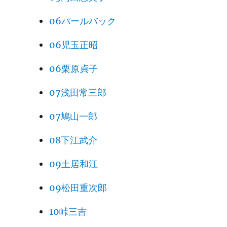
06パールバック
06児玉正昭
06栗原貞子
07浅田常三郎
07鳩山一郎
08下江武介
09土居和江
09松田重次郎
10峠三吉