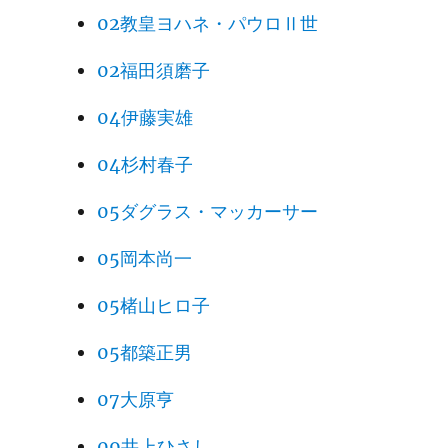
02教皇ヨハネ・パウロⅡ世
02福田須磨子
04伊藤実雄
04杉村春子
05ダグラス・マッカーサー
05岡本尚一
05楮山ヒロ子
05都築正男
07大原亨
09井上ひさし