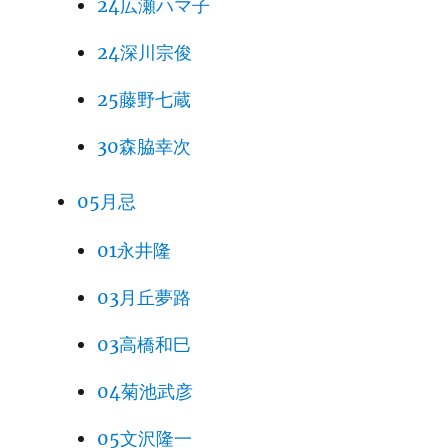
24広瀬ハマ子
24深川宗俊
25藤野七蔵
30森脇幸次
05月忌
01永井隆
03月丘夢路
03高橋和巳
04菊池武彦
05文沢隆一