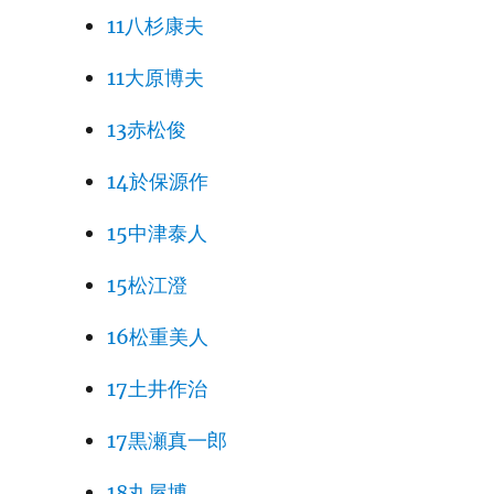
11八杉康夫
11大原博夫
13赤松俊
14於保源作
15中津泰人
15松江澄
16松重美人
17土井作治
17黒瀬真一郎
18丸屋博