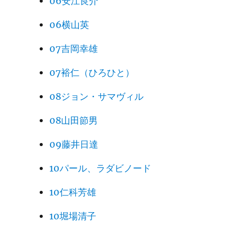
06安江良介
06横山英
07吉岡幸雄
07裕仁（ひろひと）
08ジョン・サマヴィル
08山田節男
09藤井日達
10パール、ラダビノード
10仁科芳雄
10堀場清子