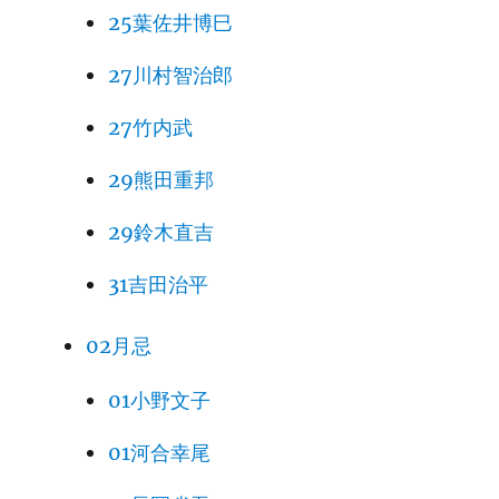
25葉佐井博巳
27川村智治郎
27竹内武
29熊田重邦
29鈴木直吉
31吉田治平
02月忌
01小野文子
01河合幸尾