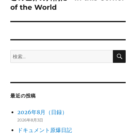
ー
の
of the World
シ
投
稿:
ョ
ン
検
検
索
索:
最近の投稿
2026年8月（日録）
2026年8月3日
ドキュメント原爆日記