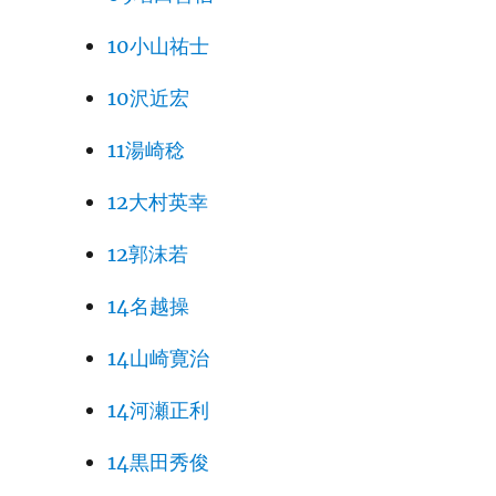
10小山祐士
10沢近宏
11湯崎稔
12大村英幸
12郭沫若
14名越操
14山崎寛治
14河瀬正利
14黒田秀俊