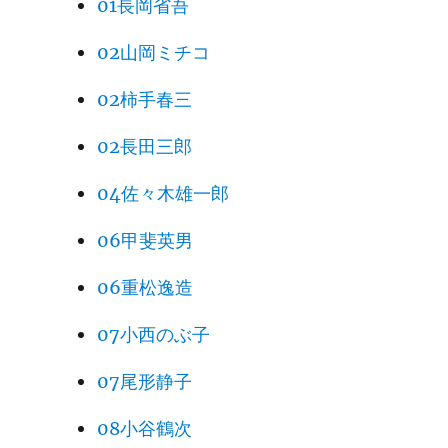
01長岡省吾
02山岡ミチコ
02柿手春三
02長田三郎
04佐々木雄一郎
06甲斐英男
06重松逸造
07小西のぶ子
07尾形静子
08小谷鶴次