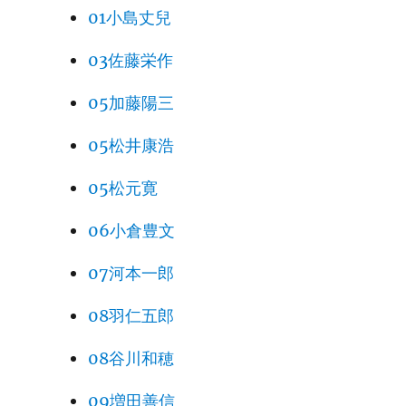
01小島丈兒
03佐藤栄作
05加藤陽三
05松井康浩
05松元寛
06小倉豊文
07河本一郎
08羽仁五郎
08谷川和穂
09増田善信