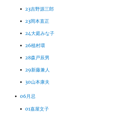
23吉野源三郎
23岡本直正
24大庭みな子
26植村環
28森戸辰男
29新藤兼人
30山本康夫
06月忌
01嘉屋文子