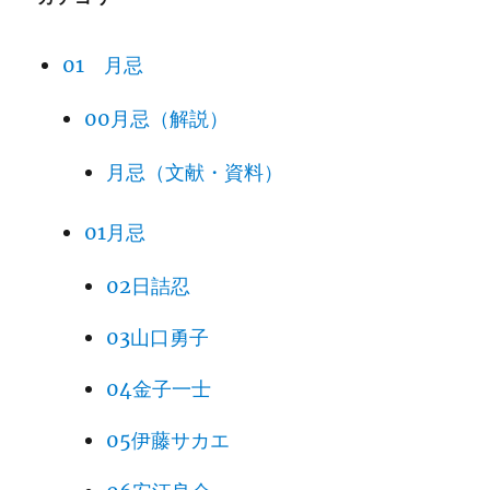
01 月忌
00月忌（解説）
月忌（文献・資料）
01月忌
02日詰忍
03山口勇子
04金子一士
05伊藤サカエ