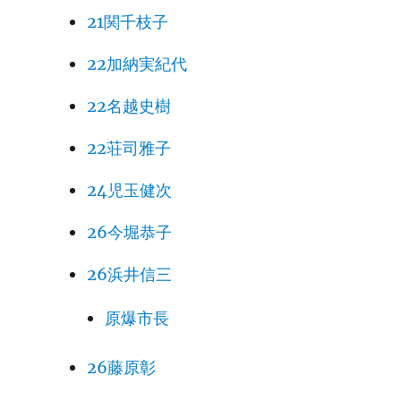
21関千枝子
22加納実紀代
22名越史樹
22荘司雅子
24児玉健次
26今堀恭子
26浜井信三
原爆市長
26藤原彰