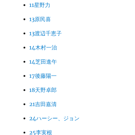
11星野力
13原民喜
13渡辺千恵子
14木村一治
14芝田進午
17後藤陽一
18天野卓郎
21吉田嘉清
24ハーシー、ジョン
25李実根