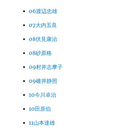
06渡辺忠雄
07大内五良
08伏見康治
08砂原格
09村井志摩子
09碓井静照
10今川卓治
10田原伯
11山本達雄