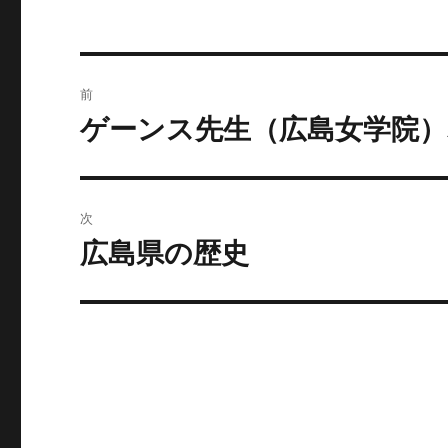
投
前
稿
ゲーンス先生（広島女学院）
前
の
ナ
投
ビ
稿:
次
ゲ
広島県の歴史
次
の
ー
投
シ
稿:
ョ
ン