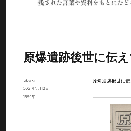
原爆遺跡後世に伝え
投
ubuki
原爆遺跡後世に伝え
稿
投
2021年7月12日
者
稿
カ
1992年
日:
テ
ゴ
リ
ー