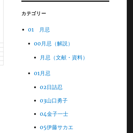
カテゴリー
01 月忌
00月忌（解説）
月忌（文献・資料）
01月忌
02日詰忍
03山口勇子
04金子一士
05伊藤サカエ