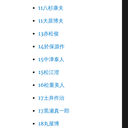
11八杉康夫
11大原博夫
13赤松俊
14於保源作
15中津泰人
15松江澄
16松重美人
17土井作治
17黒瀬真一郎
18丸屋博