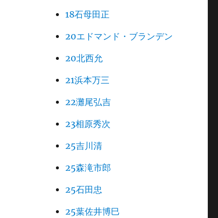
18石母田正
20エドマンド・ブランデン
20北西允
21浜本万三
22灘尾弘吉
23相原秀次
25吉川清
25森滝市郎
25石田忠
25葉佐井博巳