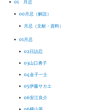
01 月忌
00月忌（解説）
月忌（文献・資料）
01月忌
02日詰忍
03山口勇子
04金子一士
05伊藤サカエ
06安江良介
06横山英