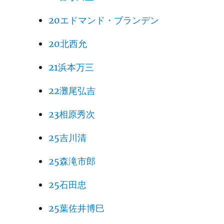
20エドマンド・ブランデン
20北西允
21浜本万三
22灘尾弘吉
23相原秀次
25吉川清
25森滝市郎
25石田忠
25葉佐井博巳