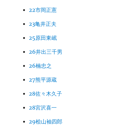
22市岡正憲
23亀井正夫
25原田東岷
26井出三千男
26楠忠之
27熊平源蔵
28佐々木久子
28宮沢喜一
29桧山袖四郎