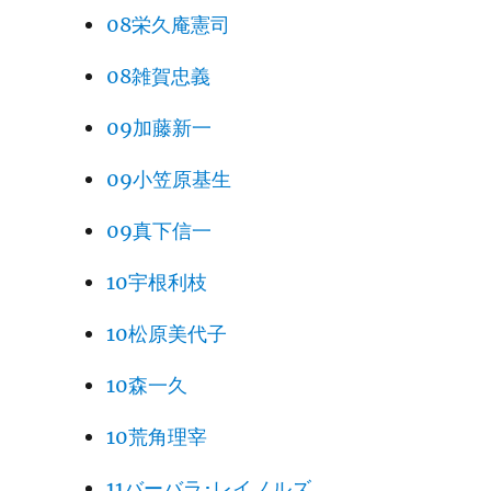
08栄久庵憲司
08雑賀忠義
09加藤新一
09小笠原基生
09真下信一
10宇根利枝
10松原美代子
10森一久
10荒角理宰
11バーバラ･レイノルズ