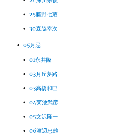
24深川宗俊
25藤野七蔵
30森脇幸次
05月忌
01永井隆
03月丘夢路
03高橋和巳
04菊池武彦
05文沢隆一
06渡辺忠雄