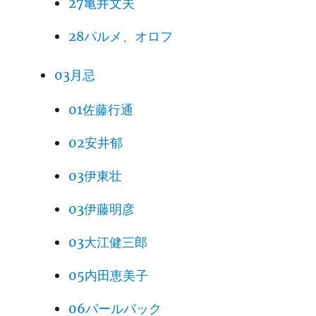
27亀井文夫
28パルメ、オロフ
03月忌
01佐藤行通
02安井郁
03伊東壮
03伊藤明彦
03大江健三郎
05内田恵美子
06パールバック