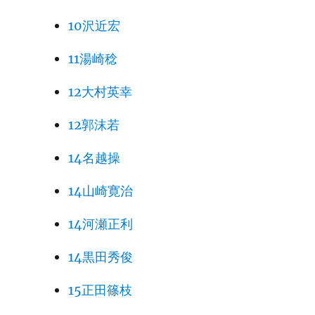
10沢近宏
11湯崎稔
12大村英幸
12郭沫若
14名越操
14山崎寛治
14河瀬正利
14黒田秀俊
15正田篠枝