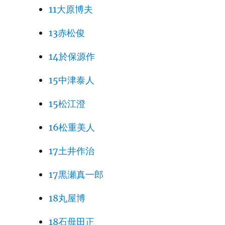
11大原博夫
13赤松俊
14於保源作
15中津泰人
15松江澄
16松重美人
17土井作治
17黒瀬真一郎
18丸屋博
18石母田正