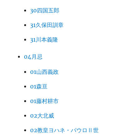
30四国五郎
31久保田訓章
31川本義隆
04月忌
01山西義政
01森亘
01藤村耕市
02大北威
02教皇ヨハネ・パウロⅡ世