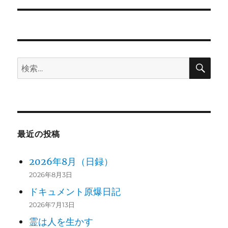
稿:
ョ
ン
検
検
索
索:
最近の投稿
2026年8月（日録）
2026年8月3日
ドキュメント原爆日記
2026年7月13日
霊は人を生かす