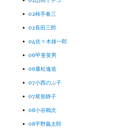
02山岡ミチコ
02柿手春三
02長田三郎
04佐々木雄一郎
06甲斐英男
06重松逸造
07小西のぶ子
07尾形静子
08小谷鶴次
08平野義太郎