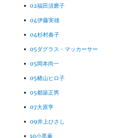
02福田須磨子
04伊藤実雄
04杉村春子
05ダグラス・マッカーサー
05岡本尚一
05楮山ヒロ子
05都築正男
07大原亨
09井上ひさし
10小黒薫