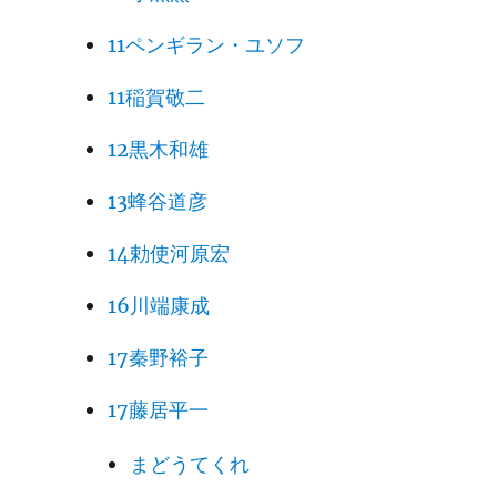
11ペンギラン・ユソフ
11稲賀敬二
12黒木和雄
13蜂谷道彦
14勅使河原宏
16川端康成
17秦野裕子
17藤居平一
まどうてくれ