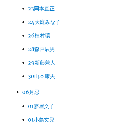
23岡本直正
24大庭みな子
26植村環
28森戸辰男
29新藤兼人
30山本康夫
06月忌
01嘉屋文子
01小島丈兒