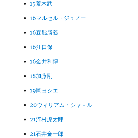
15荒木武
16マルセル・ジュノー
16森脇勝義
16江口保
16金井利博
18加藤剛
19岡ヨシエ
20ウィリアム・シャ－ル
21河村虎太郎
21石井金一郎