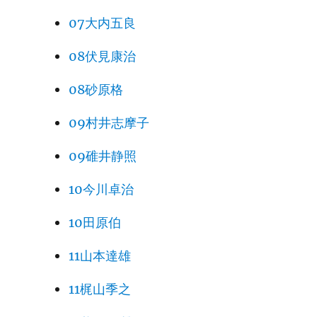
07大内五良
08伏見康治
08砂原格
09村井志摩子
09碓井静照
10今川卓治
10田原伯
11山本達雄
11梶山季之