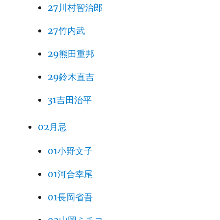
27川村智治郎
27竹内武
29熊田重邦
29鈴木直吉
31吉田治平
02月忌
01小野文子
01河合幸尾
01長岡省吾