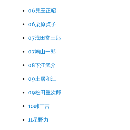
06児玉正昭
06栗原貞子
07浅田常三郎
07鳩山一郎
08下江武介
09土居和江
09松田重次郎
10峠三吉
11星野力