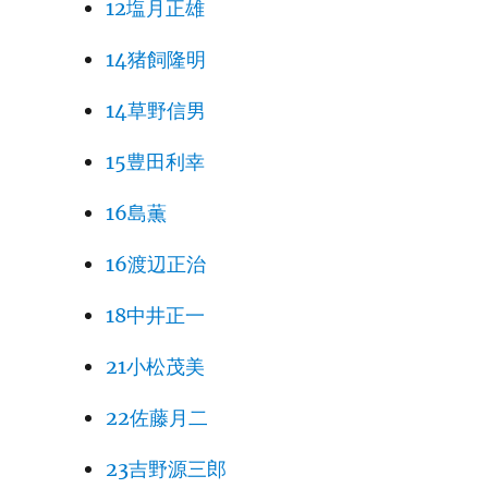
12塩月正雄
14猪飼隆明
14草野信男
15豊田利幸
16島薫
16渡辺正治
18中井正一
21小松茂美
22佐藤月二
23吉野源三郎