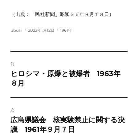
（出典：「民社新聞」昭和３６年８月１８日）
投
投
カ
ubuki
2022年1月12日
1961年
稿
稿
テ
者
日:
ゴ
リ
ー
投
前
稿
ヒロシマ・原爆と被爆者 1963年
前
の
８月
ナ
投
ビ
稿:
ゲ
次
広島県議会 核実験禁止に関する決
次
ー
の
議 1961年９月７日
シ
投