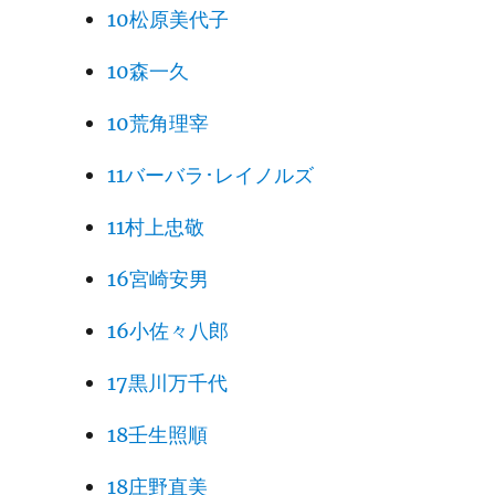
10松原美代子
10森一久
10荒角理宰
11バーバラ･レイノルズ
11村上忠敬
16宮崎安男
16小佐々八郎
17黒川万千代
18壬生照順
18庄野直美