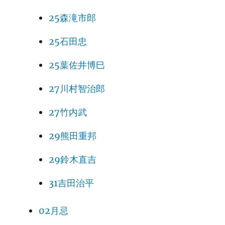
25森滝市郎
25石田忠
25葉佐井博巳
27川村智治郎
27竹内武
29熊田重邦
29鈴木直吉
31吉田治平
02月忌