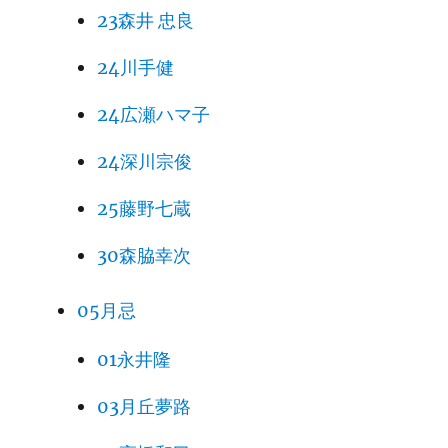
23森井 忠良
24川手健
24広瀬ハマ子
24深川宗俊
25藤野七蔵
30森脇幸次
05月忌
01永井隆
03月丘夢路