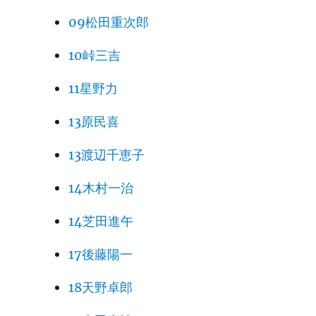
09松田重次郎
10峠三吉
11星野力
13原民喜
13渡辺千恵子
14木村一治
14芝田進午
17後藤陽一
18天野卓郎