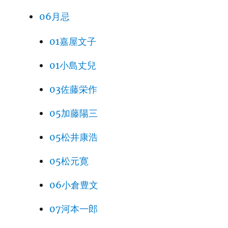
06月忌
01嘉屋文子
01小島丈兒
03佐藤栄作
05加藤陽三
05松井康浩
05松元寛
06小倉豊文
07河本一郎