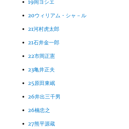
19岡ヨシエ
20ウィリアム・シャ－ル
21河村虎太郎
21石井金一郎
22市岡正憲
23亀井正夫
25原田東岷
26井出三千男
26楠忠之
27熊平源蔵