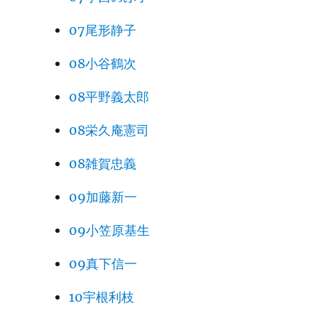
07尾形静子
08小谷鶴次
08平野義太郎
08栄久庵憲司
08雑賀忠義
09加藤新一
09小笠原基生
09真下信一
10宇根利枝