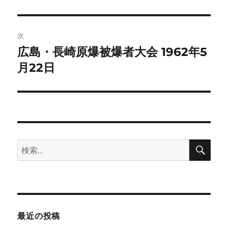
投
ビ
稿:
ゲ
次
広島・長崎原爆被爆者大会 1962年5
次
ー
の
月22日
シ
投
稿:
ョ
ン
検
検
索
索:
最近の投稿