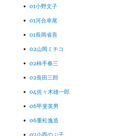
01小野文子
01河合幸尾
01長岡省吾
02山岡ミチコ
02柿手春三
02長田三郎
04佐々木雄一郎
06甲斐英男
06重松逸造
07小西のぶ子