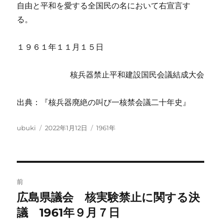
自由と平和を愛する全国民の名において右宣言す
る。
１９６１年１１月１５日
核兵器禁止平和建設国民会議結成大会
出典：『核兵器廃絶の叫び一核禁会議二十年史』
投
投
カ
ubuki
2022年1月12日
1961年
稿
稿
テ
者
日:
ゴ
リ
ー
投
前
稿
広島県議会 核実験禁止に関する決
前
の
議 1961年９月７日
ナ