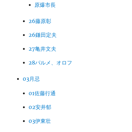
原爆市長
26藤原彰
26鎌田定夫
27亀井文夫
28パルメ、オロフ
03月忌
01佐藤行通
02安井郁
03伊東壮