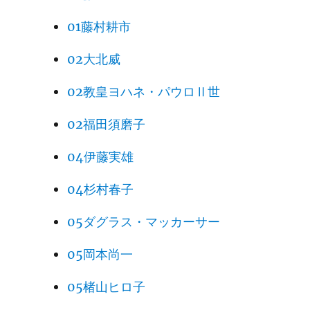
01藤村耕市
02大北威
02教皇ヨハネ・パウロⅡ世
02福田須磨子
04伊藤実雄
04杉村春子
05ダグラス・マッカーサー
05岡本尚一
05楮山ヒロ子