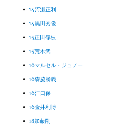
14河瀬正利
14黒田秀俊
15正田篠枝
15荒木武
16マルセル・ジュノー
16森脇勝義
16江口保
16金井利博
18加藤剛