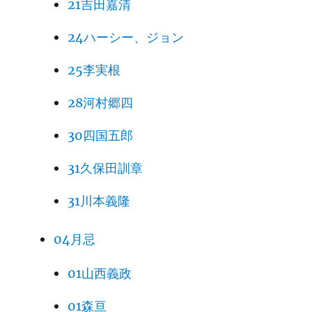
21吉田嘉清
24ハーシー、ジョン
25李実根
28河村郷四
30四国五郎
31久保田訓章
31川本義隆
04月忌
01山西義政
01森亘