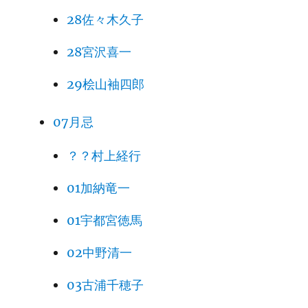
28佐々木久子
28宮沢喜一
29桧山袖四郎
07月忌
？？村上経行
01加納竜一
01宇都宮徳馬
02中野清一
03古浦千穂子