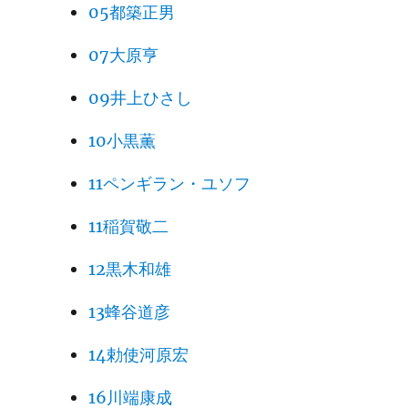
05都築正男
07大原亨
09井上ひさし
10小黒薫
11ペンギラン・ユソフ
11稲賀敬二
12黒木和雄
13蜂谷道彦
14勅使河原宏
16川端康成