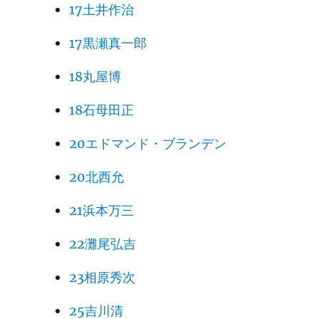
17土井作治
17黒瀬真一郎
18丸屋博
18石母田正
20エドマンド・ブランデン
20北西允
21浜本万三
22灘尾弘吉
23相原秀次
25吉川清