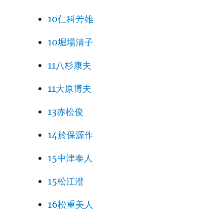
10仁科芳雄
10堀場清子
11八杉康夫
11大原博夫
13赤松俊
14於保源作
15中津泰人
15松江澄
16松重美人