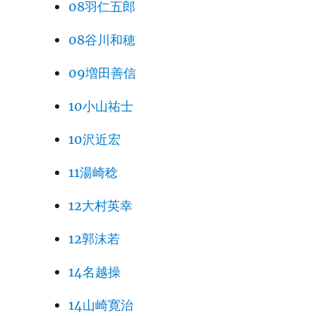
08羽仁五郎
08谷川和穂
09増田善信
10小山祐士
10沢近宏
11湯崎稔
12大村英幸
12郭沫若
14名越操
14山崎寛治