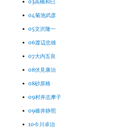
03高橋和巳
04菊池武彦
05文沢隆一
06渡辺忠雄
07大内五良
08伏見康治
08砂原格
09村井志摩子
09碓井静照
10今川卓治