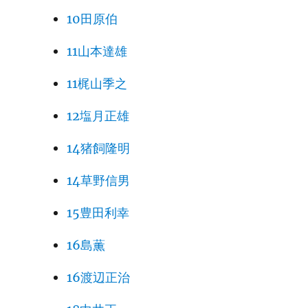
10田原伯
11山本達雄
11梶山季之
12塩月正雄
14猪飼隆明
14草野信男
15豊田利幸
16島薫
16渡辺正治