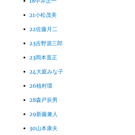
18中井正一
21小松茂美
22佐藤月二
23吉野源三郎
23岡本直正
24大庭みな子
26植村環
28森戸辰男
29新藤兼人
30山本康夫