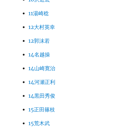
11湯崎稔
12大村英幸
12郭沫若
14名越操
14山崎寛治
14河瀬正利
14黒田秀俊
15正田篠枝
15荒木武