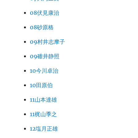
08伏見康治
08砂原格
09村井志摩子
09碓井静照
10今川卓治
10田原伯
11山本達雄
11梶山季之
12塩月正雄