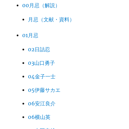
00月忌（解説）
月忌（文献・資料）
01月忌
02日詰忍
03山口勇子
04金子一士
05伊藤サカエ
06安江良介
06横山英