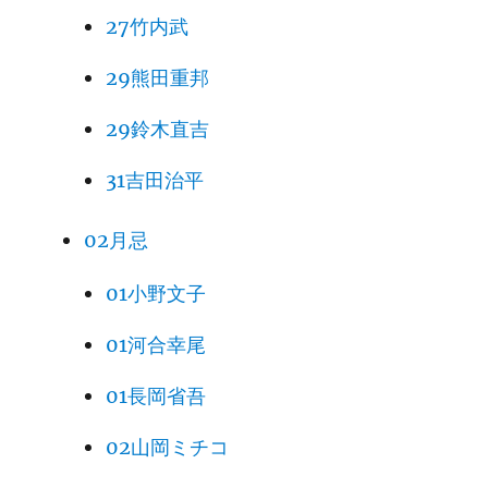
27竹内武
29熊田重邦
29鈴木直吉
31吉田治平
02月忌
01小野文子
01河合幸尾
01長岡省吾
02山岡ミチコ