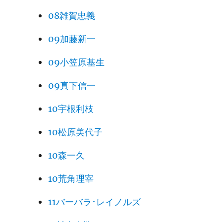
08雑賀忠義
09加藤新一
09小笠原基生
09真下信一
10宇根利枝
10松原美代子
10森一久
10荒角理宰
11バーバラ･レイノルズ