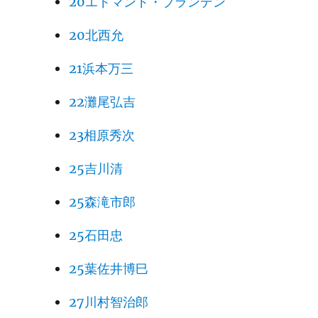
20エドマンド・ブランデン
20北西允
21浜本万三
22灘尾弘吉
23相原秀次
25吉川清
25森滝市郎
25石田忠
25葉佐井博巳
27川村智治郎