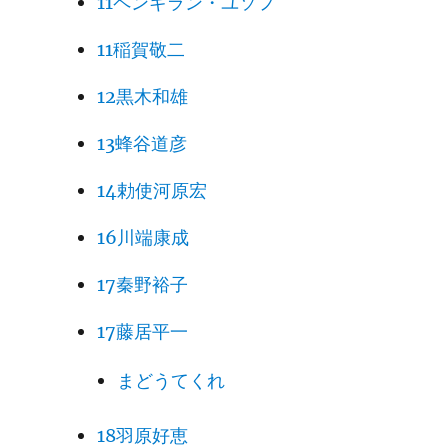
11ペンギラン・ユソフ
11稲賀敬二
12黒木和雄
13蜂谷道彦
14勅使河原宏
16川端康成
17秦野裕子
17藤居平一
まどうてくれ
18羽原好恵