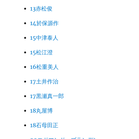
13赤松俊
14於保源作
15中津泰人
15松江澄
16松重美人
17土井作治
17黒瀬真一郎
18丸屋博
18石母田正