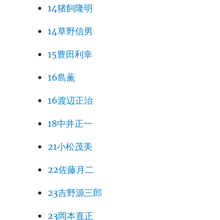
14猪飼隆明
14草野信男
15豊田利幸
16島薫
16渡辺正治
18中井正一
21小松茂美
22佐藤月二
23吉野源三郎
23岡本直正