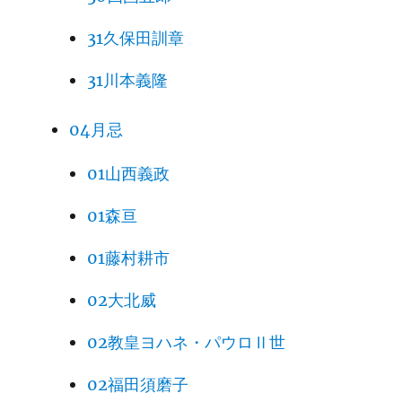
31久保田訓章
31川本義隆
04月忌
01山西義政
01森亘
01藤村耕市
02大北威
02教皇ヨハネ・パウロⅡ世
02福田須磨子