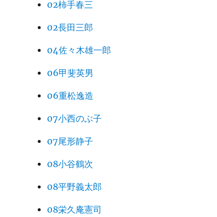
02柿手春三
02長田三郎
04佐々木雄一郎
06甲斐英男
06重松逸造
07小西のぶ子
07尾形静子
08小谷鶴次
08平野義太郎
08栄久庵憲司