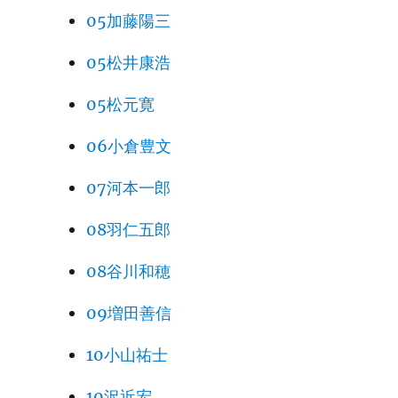
05加藤陽三
05松井康浩
05松元寛
06小倉豊文
07河本一郎
08羽仁五郎
08谷川和穂
09増田善信
10小山祐士
10沢近宏