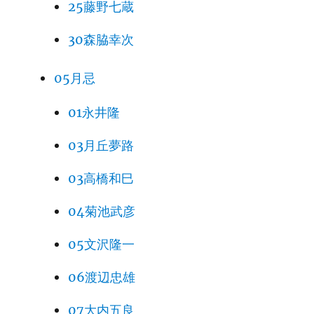
25藤野七蔵
30森脇幸次
05月忌
01永井隆
03月丘夢路
03高橋和巳
04菊池武彦
05文沢隆一
06渡辺忠雄
07大内五良