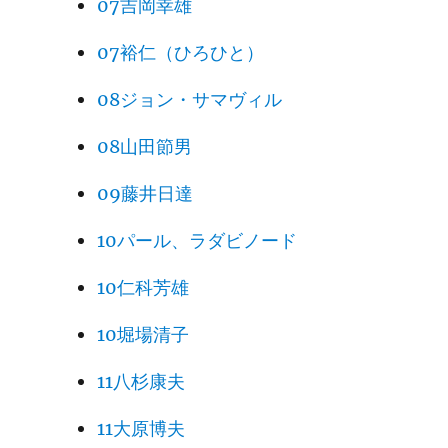
07吉岡幸雄
07裕仁（ひろひと）
08ジョン・サマヴィル
08山田節男
09藤井日達
10パール、ラダビノード
10仁科芳雄
10堀場清子
11八杉康夫
11大原博夫