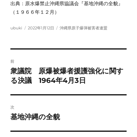
出典：原水爆禁止沖縄県協議会『基地沖縄の全貌』
（１９６６年１２月）
投
投
カ
ubuki
2022年1月12日
沖縄県原子爆弾被害者連盟
稿
稿
テ
者
日:
ゴ
リ
ー
投
前
稿
衆議院 原爆被爆者援護強化に関す
前
の
る決議 1964年4月3日
ナ
投
ビ
稿:
ゲ
次
基地沖縄の全貌
次
ー
の
シ
投