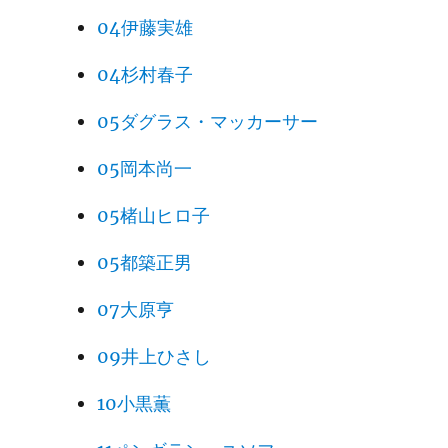
04伊藤実雄
04杉村春子
05ダグラス・マッカーサー
05岡本尚一
05楮山ヒロ子
05都築正男
07大原亨
09井上ひさし
10小黒薫