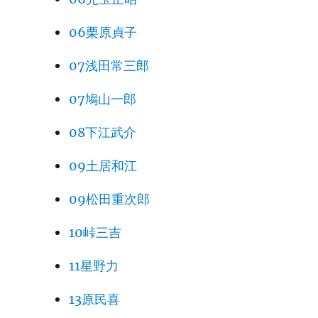
06栗原貞子
07浅田常三郎
07鳩山一郎
08下江武介
09土居和江
09松田重次郎
10峠三吉
11星野力
13原民喜