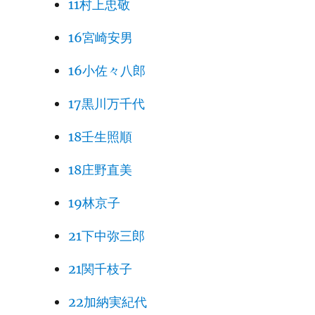
11村上忠敬
16宮崎安男
16小佐々八郎
17黒川万千代
18壬生照順
18庄野直美
19林京子
21下中弥三郎
21関千枝子
22加納実紀代