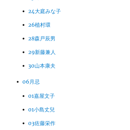
24大庭みな子
26植村環
28森戸辰男
29新藤兼人
30山本康夫
06月忌
01嘉屋文子
01小島丈兒
03佐藤栄作