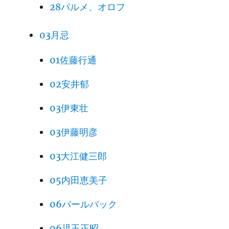
28パルメ、オロフ
03月忌
01佐藤行通
02安井郁
03伊東壮
03伊藤明彦
03大江健三郎
05内田恵美子
06パールバック
06児玉正昭