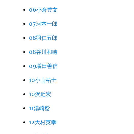
06小倉豊文
07河本一郎
08羽仁五郎
08谷川和穂
09増田善信
10小山祐士
10沢近宏
11湯崎稔
12大村英幸