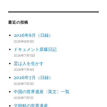
FROM JAPAN TO HONOLULU 39
“The long shakedown … a seven-wee
3
k course in How to
Sail.”
最近の投稿
ON TO THE SOUTH PACIFIC: FROM H
2026年8月（日録）
4
AWAII TO TAHITI 61
2026年8月3日
“Banzail Banzai! Banzai!”
ドキュメント原爆日記
2026年7月13日
TAHITI AND THE ISLANDS UNDER T
霊は人を生かす
5
HE WIND 81
2026年7月9日
“Money? What I do with money?”
2026年7月（日録）
WESTWARD THROUGH THE SOUTH
2026年7月3日
SEAS:
中国の世界遺産〈英文〉一覧
6
RAROTONGA, SAMOA, FIJI 100
2026年7月1日
“A broad reach, a quiet sea, a full mo
北朝鮮の世界遺産