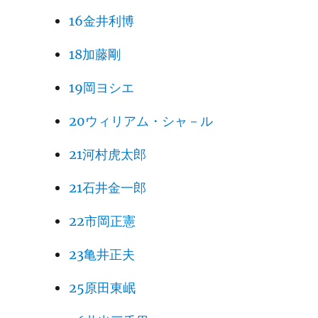
16金井利博
18加藤剛
19岡ヨシエ
20ウィリアム・シャ－ル
21河村虎太郎
21石井金一郎
22市岡正憲
23亀井正夫
25原田東岷