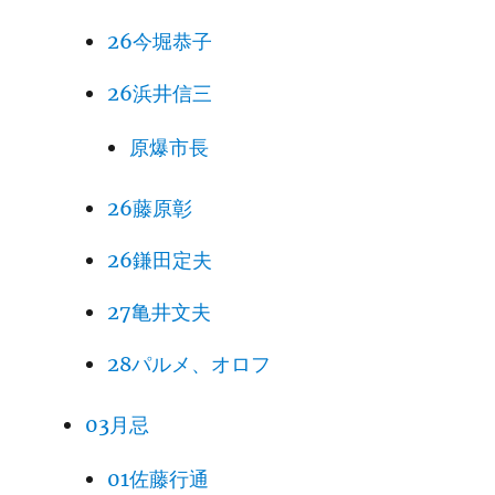
26今堀恭子
26浜井信三
原爆市長
26藤原彰
26鎌田定夫
27亀井文夫
28パルメ、オロフ
03月忌
01佐藤行通