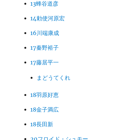
13蜂谷道彦
14勅使河原宏
16川端康成
17秦野裕子
17藤居平一
まどうてくれ
18羽原好恵
18金子満広
18長田新
20フロイド・シュモー