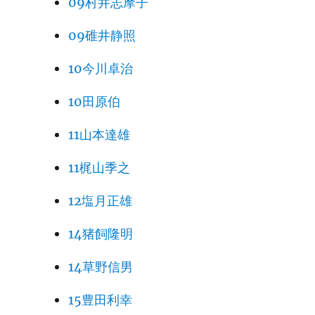
09村井志摩子
09碓井静照
10今川卓治
10田原伯
11山本達雄
11梶山季之
12塩月正雄
14猪飼隆明
14草野信男
15豊田利幸