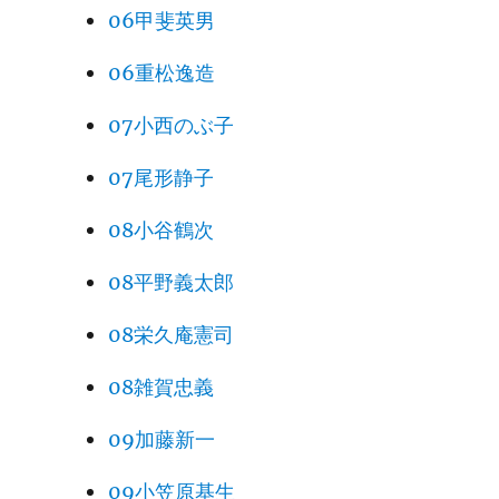
06甲斐英男
06重松逸造
07小西のぶ子
07尾形静子
08小谷鶴次
08平野義太郎
08栄久庵憲司
08雑賀忠義
09加藤新一
09小笠原基生