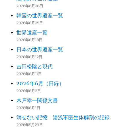
on …”
2026年6月28日
DOWN UNDER: NEW ZEALAND AND
韓国の世界遺産一覧
7
AUSTRALIA 115
2026年6月25日
“Ah-h-h, yes-s-sl …”
世界遺産一覧
2026年6月18日
AND BACK UP: THE GREAT BARRIER
日本の世界遺産一覧
REEF 133
8
2026年6月12日
“Better men than we had come to gri
吉田松陰と現代
ef …”
2026年6月11日
INTO INDONESIA: THURSDAY ISLAN
2026年6月（日録）
9
D TO BALI 151
2026年6月2日
“Our life at sea was teaching us …”
木戸幸一関係文書
2026年6月1日
BALI, JAVA, THE KEELING-COCOS 16
消せない記憶 湯浅軍医生体解剖の記録
10
9
2026年5月29日
“A sense of uneasy anticipation …”