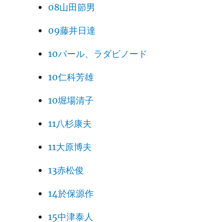
08山田節男
idents.”
09藤井日達
INDEX 305
10パール、ラダビノード
10仁科芳雄
10堀場清子
11八杉康夫
中国新聞連載「フェニックス広島号の冒
1961101
険（第１部）」（77回）（「ヒロシマ巡
11大原博夫
0
礼」）
13赤松俊
196201
中国新聞連載「フェニックス広島号の冒
08
険」（57回）（「ヒロシマ巡礼」）
14於保源作
15中津泰人