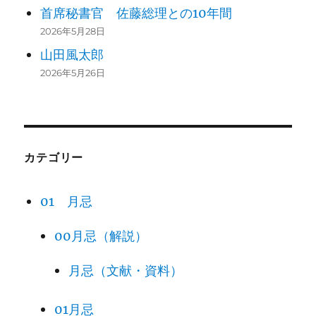
首席秘書官 佐藤総理との10年間
ACROSS THE INDIAN OCEAN: COCOS
2026年5月28日
TO DURBAN 189
山田風太郎
11
“You have seen people of all sorts. M
2026年5月26日
akes my mouth
water …”
SOUTH AFRICA: BEAUTIFUL, UNHAP
PY LAND 207
カテゴリー
12
“What will you do when that day com
es?”
01 月忌
ACROSS THE ATLANTIC THE LONG W
00月忌（解説）
AY:
13
CAPE TOWN TO NEW YORK CITY 225
月忌（文献・資料）
“Beautiful night, new moon, slow pr
ogress, who cares?”
01月忌