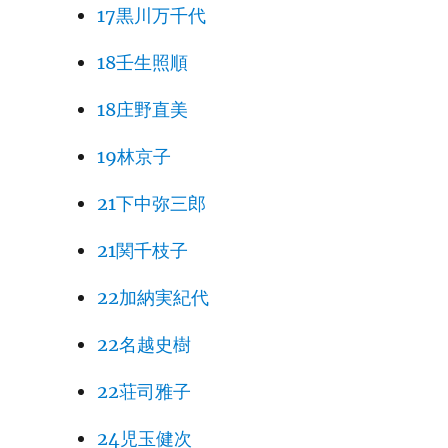
17黒川万千代
18壬生照順
18庄野直美
19林京子
21下中弥三郎
21関千枝子
22加納実紀代
22名越史樹
22荘司雅子
24児玉健次