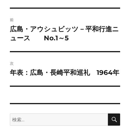
者
日:
ゴ
リ
ー
投
All in the same boat : an American fa
196201
前
mily’s adventures on a voyage aroun
稿
01
広島・アウシュビッツ－平和行進ニ
前
d the world in the yacht Phoenix
の
ュース No.1～5
ナ
by Earle and Barbara Reynolds David
投
ビ
McKay
稿:
ゲ
次
THE RISE OF THE PHOENIX 1
年表：広島・長崎平和巡礼 1964年
次
ー
1
“Between a dream and a deed lie the
の
doldrums.”
シ
投
PREPARATIONS FOR A VOYAGE 20
稿:
ョ
“Cruising is walking,talking,buying,s
2
ン
crounging … but
検
検
cruising is also sailing.”
索
索: