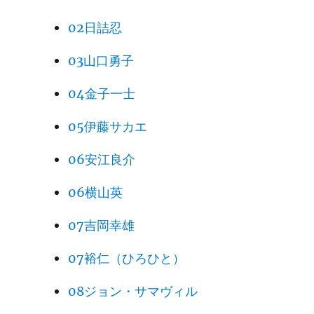
EVERY KIND OF CRUISING: NEW YOR
02日詰忍
K TO PANAMA,
14
BY THE CORKSCREW ROUTE 247
03山口勇子
“A man must stand up for what he be
04金子一士
lieves.”
05伊藤サカエ
GALAPAGOS: HOME OF THE LAST PI
ONEERS 267
06安江良介
15
“Those delicate souls whose coffee m
ust be just so …”
06横山英
BACK TO HAWAII 286
07吉岡幸雄
16
“How come change ya mind?”
07裕仁（ひろひと）
THE LAST LEG: HONOLULU TO HIRO
08ジョン・サマヴィル
SHIMA 297
17
“Of course, there were a couple of inc