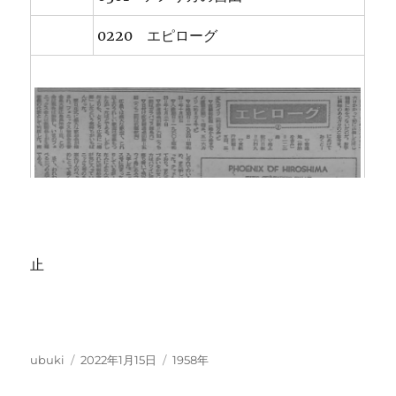
0220 エピローグ
止
投
投
カ
ubuki
2022年1月15日
1958年
稿
稿
テ
196105
The Forbidden Voyages