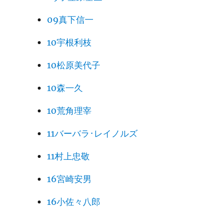
09真下信一
10宇根利枝
10松原美代子
10森一久
10荒角理宰
11バーバラ･レイノルズ
11村上忠敬
16宮崎安男
16小佐々八郎