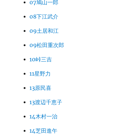
07鳩山一郎
08下江武介
09土居和江
09松田重次郎
10峠三吉
11星野力
13原民喜
13渡辺千恵子
14木村一治
14芝田進午