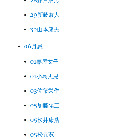
28森戸辰男
29新藤兼人
30山本康夫
06月忌
01嘉屋文子
01小島丈兒
03佐藤栄作
05加藤陽三
05松井康浩
05松元寛