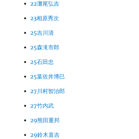
22灘尾弘吉
23相原秀次
25吉川清
25森滝市郎
25石田忠
25葉佐井博巳
27川村智治郎
27竹内武
29熊田重邦
29鈴木直吉