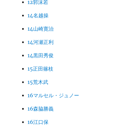
12郭沫若
14名越操
14山崎寛治
14河瀬正利
14黒田秀俊
15正田篠枝
15荒木武
16マルセル・ジュノー
16森脇勝義
16江口保