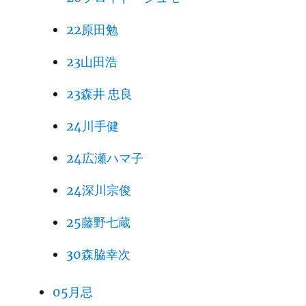
22原田勉
23山田浩
23森井 忠良
24川手健
24広瀬ハマ子
24深川宗俊
25藤野七蔵
30森脇幸次
05月忌