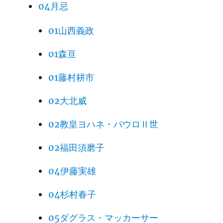
04月忌
01山西義政
01森亘
01藤村耕市
02大北威
02教皇ヨハネ・パウロⅡ世
02福田須磨子
04伊藤実雄
04杉村春子
05ダグラス・マッカーサー