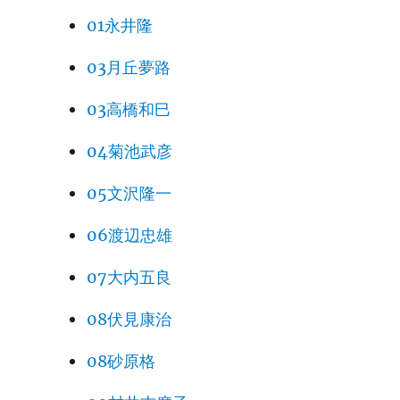
01永井隆
03月丘夢路
03高橋和巳
04菊池武彦
05文沢隆一
06渡辺忠雄
07大内五良
08伏見康治
08砂原格