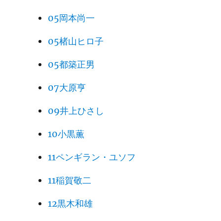
05岡本尚一
05楮山ヒロ子
05都築正男
07大原亨
09井上ひさし
10小黒薫
11ペンギラン・ユソフ
11稲賀敬二
12黒木和雄