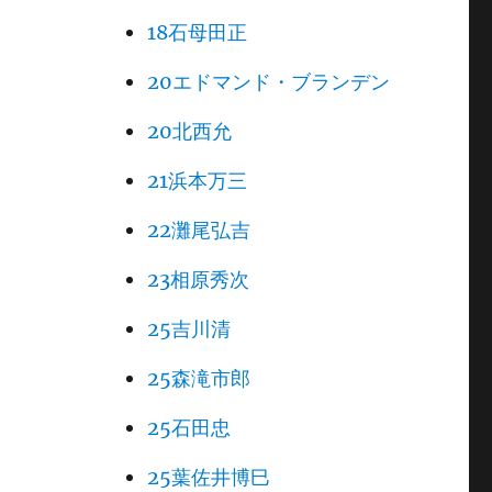
18石母田正
20エドマンド・ブランデン
20北西允
21浜本万三
22灘尾弘吉
23相原秀次
25吉川清
25森滝市郎
25石田忠
25葉佐井博巳