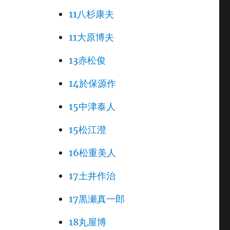
11八杉康夫
11大原博夫
13赤松俊
14於保源作
15中津泰人
15松江澄
16松重美人
17土井作治
17黒瀬真一郎
18丸屋博