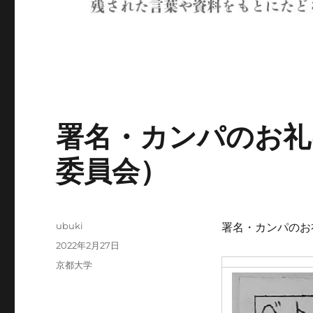
署名・カンパのお礼
委員会）
投
ubuki
署名・カンパのお礼
稿
投
2022年2月27日
者
稿
カ
京都大学
日:
テ
ゴ
リ