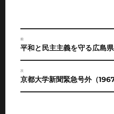
投
前
稿
平和と民主主義を守る広島
前
の
ナ
投
ビ
稿:
次
ゲ
京都大学新聞緊急号外（1967
次
の
ー
投
シ
稿:
ョ