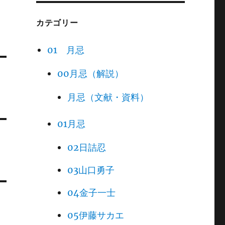
カテゴリー
01 月忌
00月忌（解説）
月忌（文献・資料）
01月忌
02日詰忍
03山口勇子
04金子一士
05伊藤サカエ