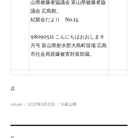
山県被爆者協議会 富山県被爆者協
議会 広島館。
紀親会だより No.14
98090511 こんにちはおおしま９
月号 富山県射水郡大島町役場 広島
市社会局原爆被害対策部蔵。
止
投
投
カ
ubuki
2022年3月21日
16富山県
稿
稿
テ
者
日:
ゴ
リ
ー
投
前