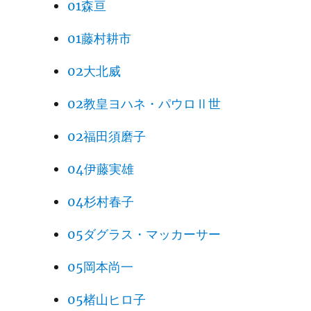
01森亘
01藤村耕市
02大北威
02教皇ヨハネ・パウロⅡ世
02福田須磨子
04伊藤実雄
04杉村春子
05ダグラス・マッカーサー
05岡本尚一
05楮山ヒロ子