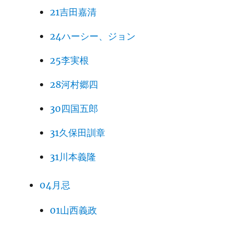
21吉田嘉清
24ハーシー、ジョン
25李実根
28河村郷四
30四国五郎
31久保田訓章
31川本義隆
04月忌
01山西義政