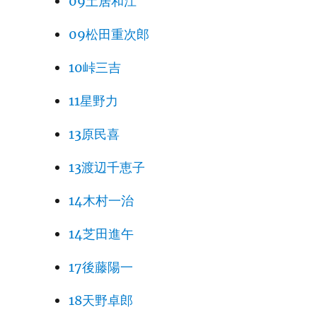
09土居和江
09松田重次郎
10峠三吉
11星野力
13原民喜
13渡辺千恵子
14木村一治
14芝田進午
17後藤陽一
18天野卓郎