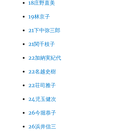
18庄野直美
19林京子
21下中弥三郎
21関千枝子
22加納実紀代
22名越史樹
22荘司雅子
24児玉健次
26今堀恭子
26浜井信三