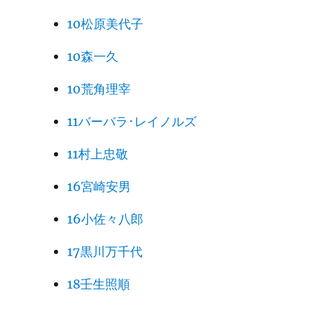
10松原美代子
10森一久
10荒角理宰
11バーバラ･レイノルズ
11村上忠敬
16宮崎安男
16小佐々八郎
17黒川万千代
18壬生照順