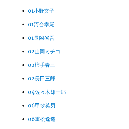
01小野文子
01河合幸尾
01長岡省吾
02山岡ミチコ
02柿手春三
02長田三郎
04佐々木雄一郎
06甲斐英男
06重松逸造