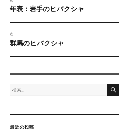
稿
年表：岩手のヒバクシャ
前
の
ナ
投
ビ
稿:
次
ゲ
群馬のヒバクシャ
次
の
ー
投
シ
稿:
ョ
検
検
ン
索
索:
最近の投稿