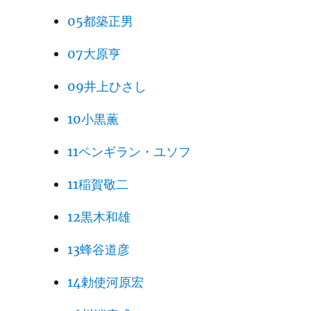
05都築正男
07大原亨
09井上ひさし
10小黒薫
11ペンギラン・ユソフ
11稲賀敬二
12黒木和雄
13蜂谷道彦
14勅使河原宏