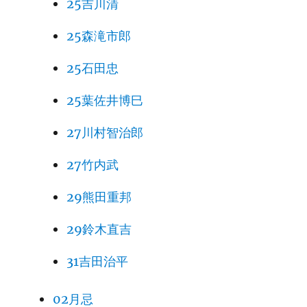
25吉川清
25森滝市郎
25石田忠
25葉佐井博巳
27川村智治郎
27竹内武
29熊田重邦
29鈴木直吉
31吉田治平
02月忌