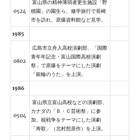
富山県の精神薄弱者更生施設「野
0524
積園」の園生ら、修学旅行で長崎
市を訪れ、原爆資料館など見学。
1985
広島市立舟入高校演劇部、「国際
青年年記念・富山国際高校演劇
0802
祭」で原爆をテーマにした演劇
「銀輪のうた」を上演。
1986
富山県立富山高校などの演劇部、
カナダの「Ｂ・Ｃ芸術祭」に参
0504
加。核戦争をテーマにした演劇
「寿歌」（北村想原作）を上演。