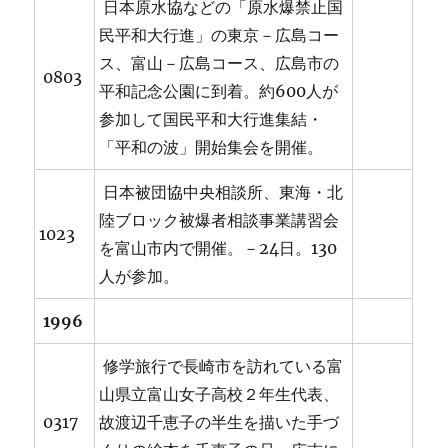
日本原水協などの「原水爆禁止国
民平和大行進」の東京－広島コー
ス、富山－広島コース、広島市の
0803
平和記念公園に到着。約600人が
参加して国民平和大行進集結・
「平和の波」開始集会を開催。
日本被団協中央相談所、東海・北
陸ブロック被爆者相談事業講習会
1023
を富山市内で開催。－24日。130
人が参加。
1996
修学旅行で長崎市を訪れている富
山県立富山女子高校２年生代表、
0317
故渡辺千恵子の半生を描いた手づ