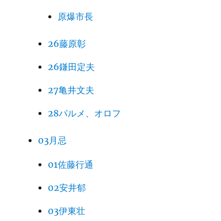
原爆市長
26藤原彰
26鎌田定夫
27亀井文夫
28パルメ、オロフ
03月忌
01佐藤行通
02安井郁
03伊東壮