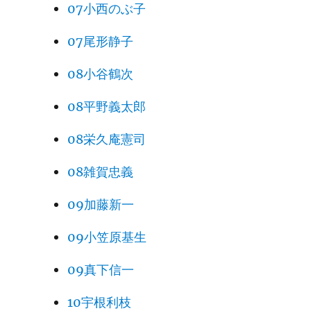
07小西のぶ子
07尾形静子
08小谷鶴次
08平野義太郎
08栄久庵憲司
08雑賀忠義
09加藤新一
09小笠原基生
09真下信一
10宇根利枝