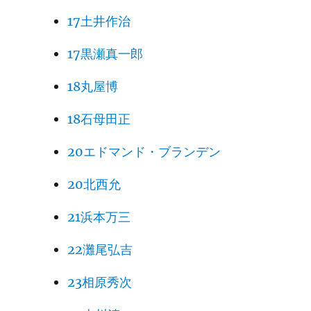
17土井作治
17黒瀬真一郎
18丸屋博
18石母田正
20エドマンド・ブランデン
20北西允
21浜本万三
22灘尾弘吉
23相原秀次