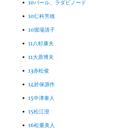
10パール、ラダビノード
10仁科芳雄
10堀場清子
11八杉康夫
11大原博夫
13赤松俊
14於保源作
15中津泰人
15松江澄
16松重美人