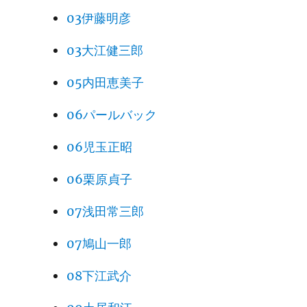
03伊藤明彦
03大江健三郎
05内田恵美子
06パールバック
06児玉正昭
06栗原貞子
07浅田常三郎
07鳩山一郎
08下江武介