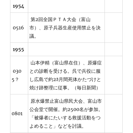
1954
第2回全国ＰＴＡ大会（富山
0516
市）、原子兵器生産使用禁止を決
議。
1955
山本伊精（富山県在住）、原爆症
030
との診断を受ける。呉で兵役に服
5？
し広島で約2ｶ月間死体かたづけと
焼け跡整理に従事。（毎日新聞）
原水爆禁止富山県民大会、富山市
公会堂で開催。約2500名が参加。
0801
「被爆者にたいする救援活動をつ
よめること」などを討議。