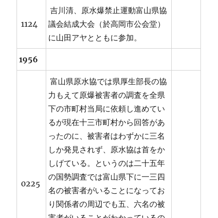
吉川清、原水爆禁止運動富山県協
1124
議会結成大会（於高岡市公会堂）
に山田アヤとともに参加。
1956
富山県原水協では県厚生部長の協
力もえて原爆被害者の調査を全県
下の市町村当局に依頼し進めてい
るが現在十三市町村から回答があ
ったのに、被害者はわずかに三名
しか発見されず、原水協は首をか
しげている。というのは二十五年
の国勢調査では富山県下に一三四
0225
名の被害者がいることになってお
り関係者の周辺でも五、六名の被
害者がいることがわかっているの