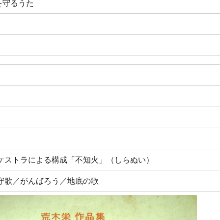
を守るうた
ケストラによる構成「不知火」（しらぬい）
守歌／がんばろう／地底の歌