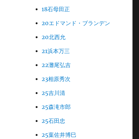
18石母田正
20エドマンド・ブランデン
20北西允
21浜本万三
22灘尾弘吉
23相原秀次
25吉川清
25森滝市郎
25石田忠
25葉佐井博巳