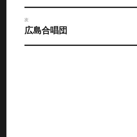
ナ
投
ビ
稿:
次
ゲ
広島合唱団
次
の
ー
投
シ
稿:
ョ
ン