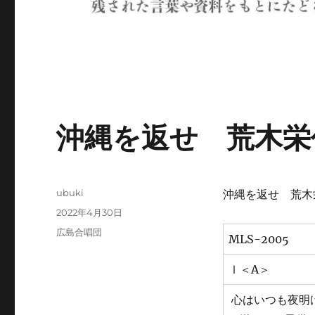
沖縄を返せ 荒木栄
投
ubuki
沖縄を返せ 荒木
稿
投
2022年4月30日
者
稿
カ
広島合唱団
MLS-2005
日:
テ
ゴ
Ⅰ＜A＞
リ
ー
心はいつも夜明