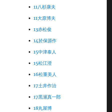
11八杉康夫
11大原博夫
13赤松俊
14於保源作
15中津泰人
15松江澄
16松重美人
17土井作治
17黒瀬真一郎
18丸屋博