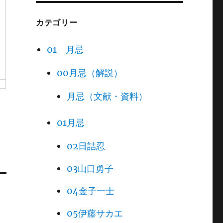
カテゴリー
01 月忌
00月忌（解説）
月忌（文献・資料）
01月忌
02日詰忍
03山口勇子
04金子一士
05伊藤サカエ