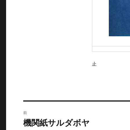
止
投
前
稿
機関紙サルダボヤ
前
の