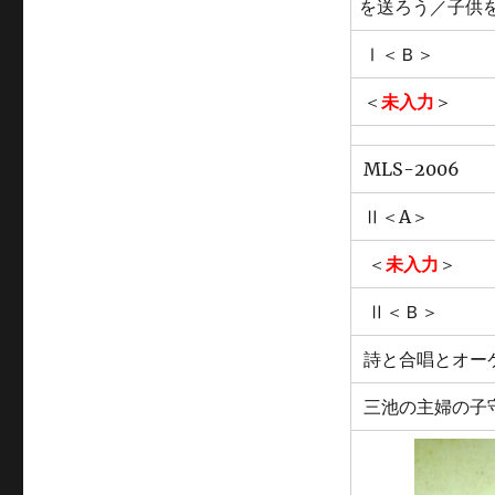
を送ろう／子供
Ⅰ＜Ｂ＞
＜
未入力
＞
MLS-2006
Ⅱ＜A＞
＜
未入力
＞
Ⅱ＜Ｂ＞
詩と合唱とオー
三池の主婦の子