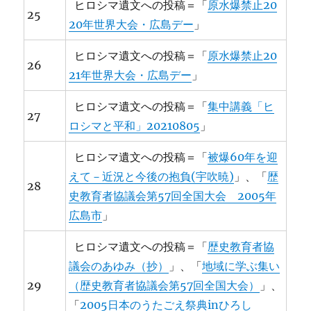
ヒロシマ遺文への投稿＝「
原水爆禁止20
25
20年世界大会・広島デー
」
ヒロシマ遺文への投稿＝「
原水爆禁止20
26
21年世界大会・広島デー
」
ヒロシマ遺文への投稿＝「
集中講義「ヒ
27
ロシマと平和」20210805
」
ヒロシマ遺文への投稿＝「
被爆60年を迎
えて－近況と今後の抱負(宇吹暁)
」、「
歴
28
史教育者協議会第57回全国大会 2005年
広島市
」
ヒロシマ遺文への投稿＝「
歴史教育者協
議会のあゆみ（抄）
」、「
地域に学ぶ集い
29
（歴史教育者協議会第57回全国大会）
」、
「
2005日本のうたごえ祭典inひろし