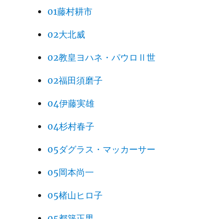
01藤村耕市
02大北威
02教皇ヨハネ・パウロⅡ世
02福田須磨子
04伊藤実雄
04杉村春子
05ダグラス・マッカーサー
05岡本尚一
05楮山ヒロ子
05都築正男