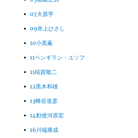
07大原亨
09井上ひさし
10小黒薫
11ペンギラン・ユソフ
11稲賀敬二
12黒木和雄
13蜂谷道彦
14勅使河原宏
16川端康成