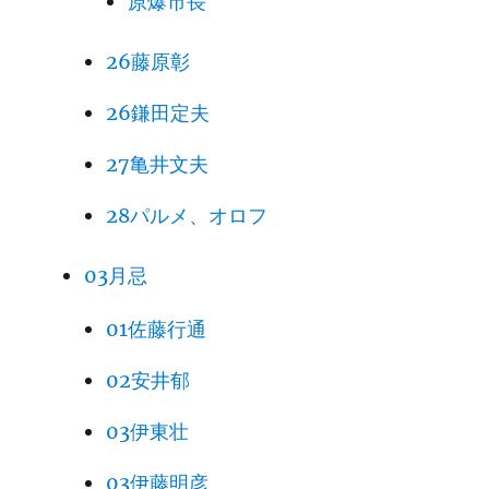
原爆市長
26藤原彰
26鎌田定夫
27亀井文夫
28パルメ、オロフ
03月忌
01佐藤行通
02安井郁
03伊東壮
03伊藤明彦