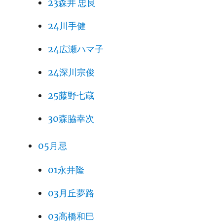
23森井 忠良
24川手健
24広瀬ハマ子
24深川宗俊
25藤野七蔵
30森脇幸次
05月忌
01永井隆
03月丘夢路
03高橋和巳