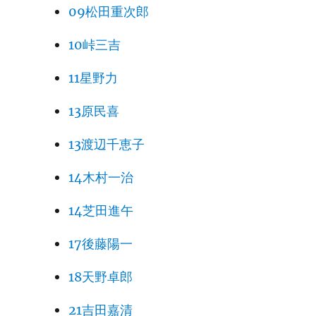
09松田重次郎
10峠三吉
11星野力
13原民喜
13渡辺千恵子
14木村一治
14芝田進午
17後藤陽一
18天野卓郎
21吉田嘉清