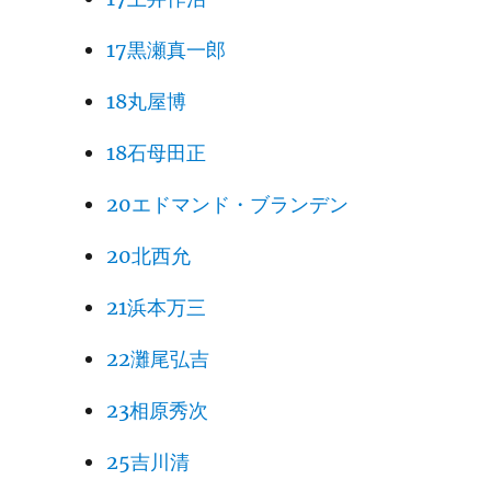
17黒瀬真一郎
18丸屋博
18石母田正
20エドマンド・ブランデン
20北西允
21浜本万三
22灘尾弘吉
23相原秀次
25吉川清