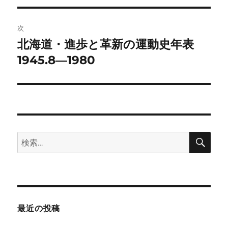
ビ
稿:
ゲ
次
北海道・進歩と革新の運動史年表
次
ー
の
1945.8―1980
シ
投
稿:
ョ
ン
検
検
索
索:
最近の投稿