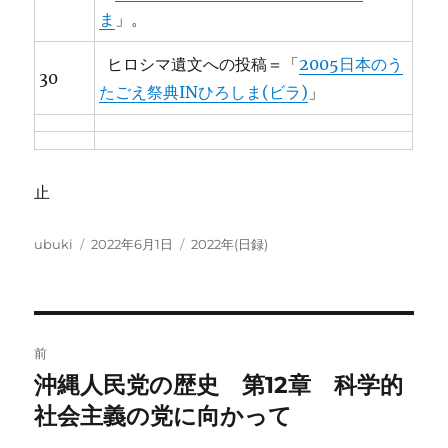
ま
」。
ヒロシマ遺文への投稿＝「
2005日本のう
30
たごえ祭典INひろしま(ビラ)
」
止
投
投
カ
ubuki
2022年6月1日
2022年(日録)
稿
稿
テ
者
日:
ゴ
リ
ー
投
前
稿
沖縄人民党の歴史 第12章 科学的
前
の
社会主義の党に向かって
ナ
投