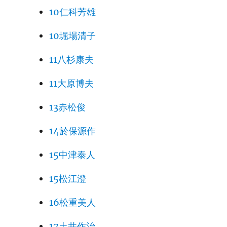
10仁科芳雄
10堀場清子
11八杉康夫
11大原博夫
13赤松俊
14於保源作
15中津泰人
15松江澄
16松重美人
17土井作治