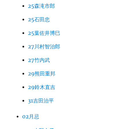
25森滝市郎
25石田忠
25葉佐井博巳
27川村智治郎
27竹内武
29熊田重邦
29鈴木直吉
31吉田治平
02月忌