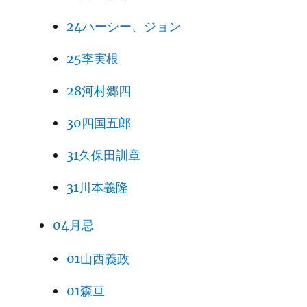
24ハーシー、ジョン
25李実根
28河村郷四
30四国五郎
31久保田訓章
31川本義隆
04月忌
01山西義政
01森亘