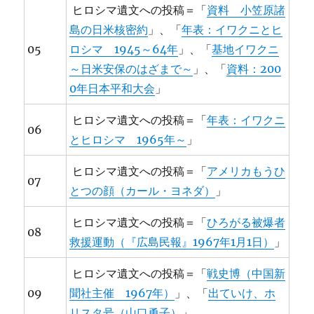
ヒロシマ遺文への投稿＝「
資料 小笠原諸
島の日米核密約
」、「
年表：イワクニとヒ
05
ロシマ 1945～64年
」、「
基地イワクニ
～日米安保のはざまで～
」、「
資料：200
0年日本平和大会
」
ヒロシマ遺文への投稿＝「
年表：イワクニ
06
とヒロシマ 1965年～
」
ヒロシマ遺文への投稿＝「
アメリカもうひ
07
とつの顔（カール・ヨネダ）
」
ヒロシマ遺文への投稿＝「
ひろがる被爆者
08
救援運動（『広島民報』1967年1月1日）
」
ヒロシマ遺文への投稿＝「
戦史博（中国新
09
聞社主催 1967年）
」、「
出ていけ、ホ
リスタ号（山口勇子）
」