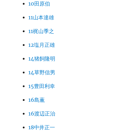
10田原伯
11山本達雄
11梶山季之
12塩月正雄
14猪飼隆明
14草野信男
15豊田利幸
16島薫
16渡辺正治
18中井正一