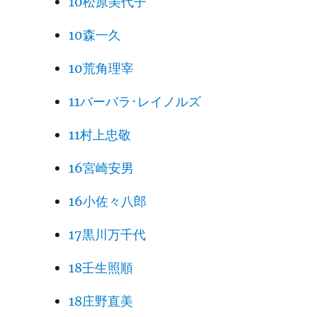
10松原美代子
10森一久
10荒角理宰
11バーバラ･レイノルズ
11村上忠敬
16宮崎安男
16小佐々八郎
17黒川万千代
18壬生照順
18庄野直美