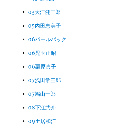
03大江健三郎
05内田恵美子
06パールバック
06児玉正昭
06栗原貞子
07浅田常三郎
07鳩山一郎
08下江武介
09土居和江