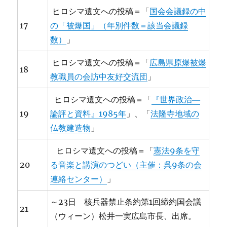
ヒロシマ遺文への投稿＝「
国会会議録の中
17
の「被爆国」（年別件数＝該当会議録
数）
」
ヒロシマ遺文への投稿＝「
広島県原爆被爆
18
教職員の会訪中友好交流団
」
ヒロシマ遺文への投稿＝「
『世界政治―
19
論評と資料』1985年
」、「
法隆寺地域の
仏教建造物
」
ヒロシマ遺文への投稿＝「
憲法9条を守
20
る音楽と講演のつどい（主催：呉9条の会
連絡センター）
」
～23日 核兵器禁止条約第1回締約国会議
21
（ウィーン）松井一実広島市長、出席。