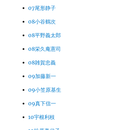
07尾形静子
08小谷鶴次
08平野義太郎
08栄久庵憲司
08雑賀忠義
09加藤新一
09小笠原基生
09真下信一
10宇根利枝