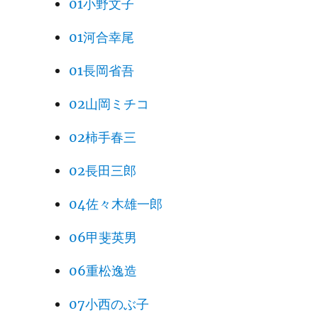
01小野文子
01河合幸尾
01長岡省吾
02山岡ミチコ
02柿手春三
02長田三郎
04佐々木雄一郎
06甲斐英男
06重松逸造
07小西のぶ子