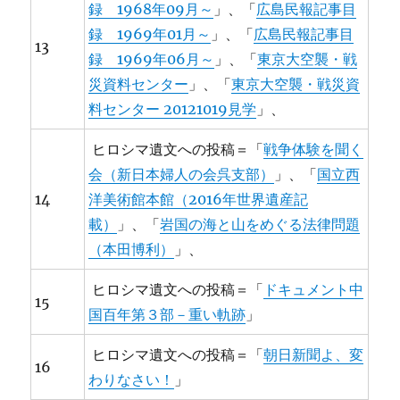
録 1968年09月～
」、「
広島民報記事目
録 1969年01月～
」、「
広島民報記事目
13
録 1969年06月～
」、「
東京大空襲・戦
災資料センター
」、「
東京大空襲・戦災資
料センター 20121019見学
」、
ヒロシマ遺文への投稿＝「
戦争体験を聞く
会（新日本婦人の会呉支部）
」、「
国立西
14
洋美術館本館（2016年世界遺産記
載）
」、「
岩国の海と山をめぐる法律問題
（本田博利）
」、
ヒロシマ遺文への投稿＝「
ドキュメント中
15
国百年第３部－重い軌跡
」
ヒロシマ遺文への投稿＝「
朝日新聞よ、変
16
わりなさい！
」