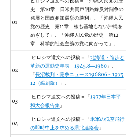
ヒロシマ遺文への投稿＝「沖縄人民党の歴
史 第10章 日米共同声明路線反対闘争の
発展と国政参加選挙の勝利」、「沖縄人民
01
党の歴史 第11章 核も基地もない沖縄を
めざして」、「沖縄人民党の歴史 第12
章 科学的社会主義の党に向かって」。
ヒロシマ遺文への投稿＝「
北海道・進歩と
革新の運動史年表 1945.8―1980
」、
02
「
長沼裁判・闘争ニュース196806～1975
12（縮刷版）
」、
ヒロシマ遺文への投稿＝「
1977年日本平
03
和大会報告集
」
ヒロシマ遺文への投稿＝「
米軍の低空飛行
04
の即時中止を求める県北連絡会
」