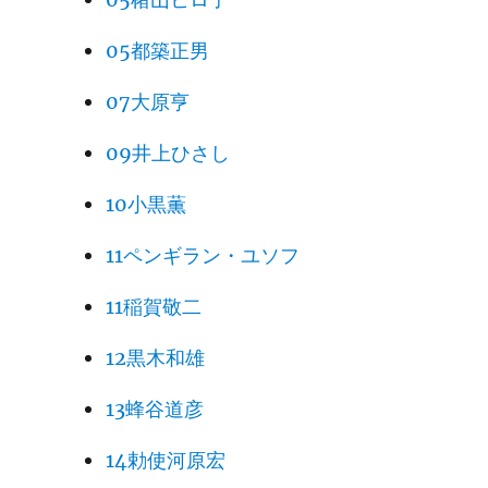
05都築正男
07大原亨
09井上ひさし
10小黒薫
11ペンギラン・ユソフ
11稲賀敬二
12黒木和雄
13蜂谷道彦
14勅使河原宏