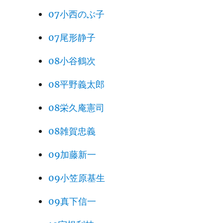
07小西のぶ子
07尾形静子
08小谷鶴次
08平野義太郎
08栄久庵憲司
08雑賀忠義
09加藤新一
09小笠原基生
09真下信一