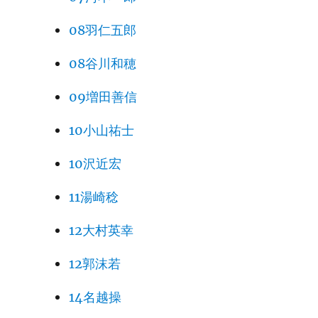
08羽仁五郎
08谷川和穂
09増田善信
10小山祐士
10沢近宏
11湯崎稔
12大村英幸
12郭沫若
14名越操