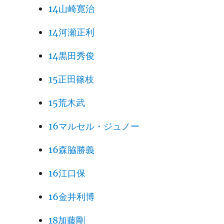
14山崎寛治
14河瀬正利
14黒田秀俊
15正田篠枝
15荒木武
16マルセル・ジュノー
16森脇勝義
16江口保
16金井利博
18加藤剛