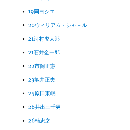
19岡ヨシエ
20ウィリアム・シャ－ル
21河村虎太郎
21石井金一郎
22市岡正憲
23亀井正夫
25原田東岷
26井出三千男
26楠忠之