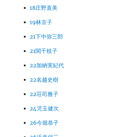
18庄野直美
19林京子
21下中弥三郎
21関千枝子
22加納実紀代
22名越史樹
22荘司雅子
24児玉健次
26今堀恭子