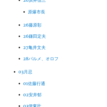
26浜井信三
原爆市長
26藤原彰
26鎌田定夫
27亀井文夫
28パルメ、オロフ
03月忌
01佐藤行通
02安井郁
03伊東壮