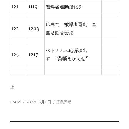
121
1119
被爆者運動強化を
広島で 被爆者運動 全
123
1203
国活動者会議
ベトナムへ砲弾積出
125
1217
す ”黄幡をかえせ”
止
投
投
カ
ubuki
2022年6月11日
広島民報
稿
稿
テ
者
日:
ゴ
リ
ー
投