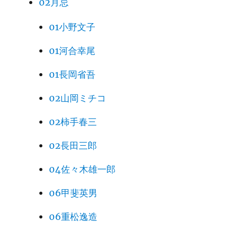
02月忌
01小野文子
01河合幸尾
01長岡省吾
02山岡ミチコ
02柿手春三
02長田三郎
04佐々木雄一郎
06甲斐英男
06重松逸造