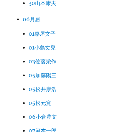
30山本康夫
06月忌
01嘉屋文子
01小島丈兒
03佐藤栄作
05加藤陽三
05松井康浩
05松元寛
06小倉豊文
07河本一郎