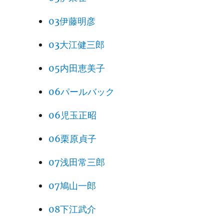
03伊藤明彦
03大江健三郎
05内田恵美子
06パールバック
06児玉正昭
06栗原貞子
07浅田常三郎
07鳩山一郎
08下江武介