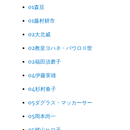
01森亘
01藤村耕市
02大北威
02教皇ヨハネ・パウロⅡ世
02福田須磨子
04伊藤実雄
04杉村春子
05ダグラス・マッカーサー
05岡本尚一
05楮山ヒロ子