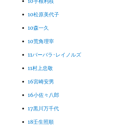
10宇根利枝
10松原美代子
10森一久
10荒角理宰
11バーバラ･レイノルズ
11村上忠敬
16宮崎安男
16小佐々八郎
17黒川万千代
18壬生照順