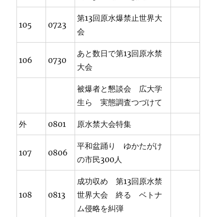
第13回原水爆禁止世界大
105
0723
会
あと数日で第13回原水禁
106
0730
大会
被爆者と懇談会 広大学
生ら 実態調査つづけて
外
0801
原水禁大会特集
平和盆踊り ゆかたがけ
107
0806
の市民300人
成功収め 第13回原水禁
108
0813
世界大会 終る ベトナ
ム侵略を糾弾