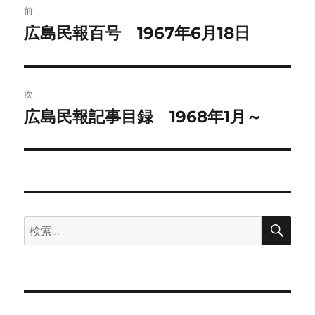
前
稿
広島民報百号 1967年6月18日
前
の
ナ
投
ビ
稿:
次
ゲ
広島民報記事目録 1968年1月～
次
の
ー
投
シ
稿:
ョ
検
検
ン
索
索: