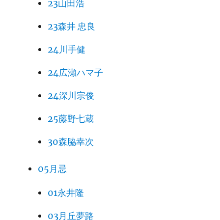
23山田浩
23森井 忠良
24川手健
24広瀬ハマ子
24深川宗俊
25藤野七蔵
30森脇幸次
05月忌
01永井隆
03月丘夢路