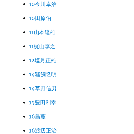
10今川卓治
10田原伯
11山本達雄
11梶山季之
12塩月正雄
14猪飼隆明
14草野信男
15豊田利幸
16島薫
16渡辺正治