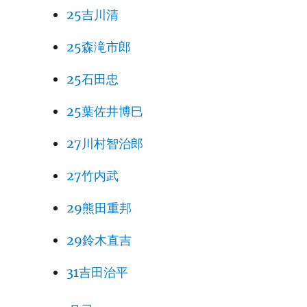
25吉川清
25森滝市郎
25石田忠
25葉佐井博巳
27川村智治郎
27竹内武
29熊田重邦
29鈴木直吉
31吉田治平