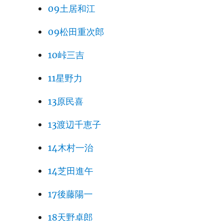
09土居和江
09松田重次郎
10峠三吉
11星野力
13原民喜
13渡辺千恵子
14木村一治
14芝田進午
17後藤陽一
18天野卓郎