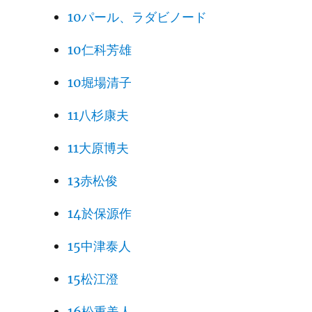
10パール、ラダビノード
10仁科芳雄
10堀場清子
11八杉康夫
11大原博夫
13赤松俊
14於保源作
15中津泰人
15松江澄
16松重美人