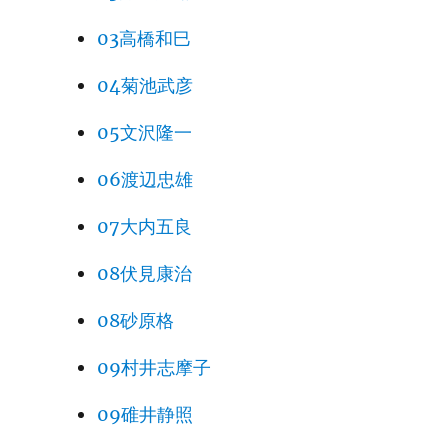
03高橋和巳
04菊池武彦
05文沢隆一
06渡辺忠雄
07大内五良
08伏見康治
08砂原格
09村井志摩子
09碓井静照