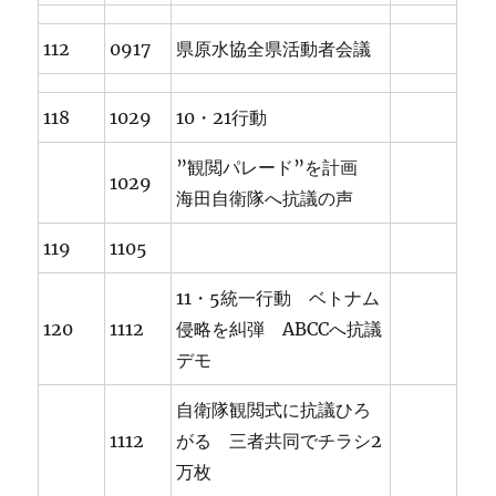
112
0917
県原水協全県活動者会議
118
1029
10・21行動
”観閲パレード”を計画
1029
海田自衛隊へ抗議の声
119
1105
11・5統一行動 ベトナム
120
1112
侵略を糾弾 ABCCへ抗議
デモ
自衛隊観閲式に抗議ひろ
1112
がる 三者共同でチラシ2
万枚