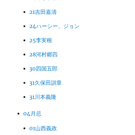
21吉田嘉清
24ハーシー、ジョン
25李実根
28河村郷四
30四国五郎
31久保田訓章
31川本義隆
04月忌
01山西義政