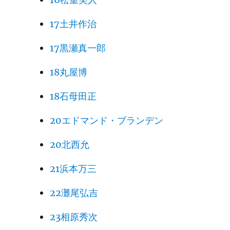
17土井作治
17黒瀬真一郎
18丸屋博
18石母田正
20エドマンド・ブランデン
20北西允
21浜本万三
22灘尾弘吉
23相原秀次