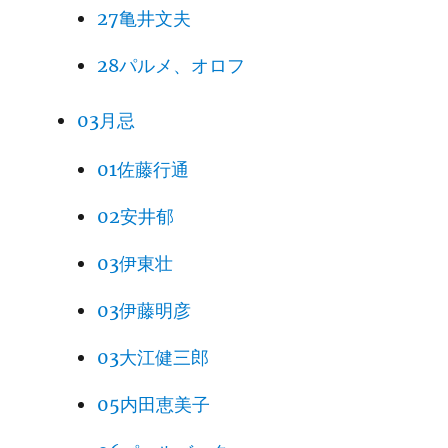
27亀井文夫
28パルメ、オロフ
03月忌
01佐藤行通
02安井郁
03伊東壮
03伊藤明彦
03大江健三郎
05内田恵美子