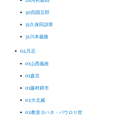
28河村郷四
30四国五郎
31久保田訓章
31川本義隆
04月忌
01山西義政
01森亘
01藤村耕市
02大北威
02教皇ヨハネ・パウロⅡ世