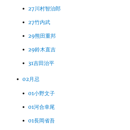
27川村智治郎
27竹内武
29熊田重邦
29鈴木直吉
31吉田治平
02月忌
01小野文子
01河合幸尾
01長岡省吾