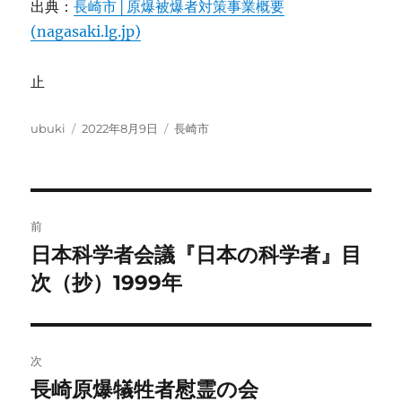
出典：
長崎市│原爆被爆者対策事業概要
(nagasaki.lg.jp)
止
投
投
カ
ubuki
2022年8月9日
長崎市
稿
稿
テ
者
日:
ゴ
リ
ー
投
前
稿
日本科学者会議『日本の科学者』目
前
の
次（抄）1999年
ナ
投
ビ
稿:
ゲ
次
長崎原爆犠牲者慰霊の会
次
ー