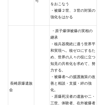
可
をおこなう
・被爆２世、３世の対策の
強化をはかる
・原子爆弾被爆の実相の
継承
・核兵器廃絶に適う世界平
和実現へ。核ゼロにするた
め、世界の人々の役に立つ
知見の共有化を求めて、努
力する。
・被爆者への援護施策の改
長崎原爆遺族
善と相談・支援・絆の強
会
化。
・原爆死没者の遺族や二・
三世、体験者、在外被爆者