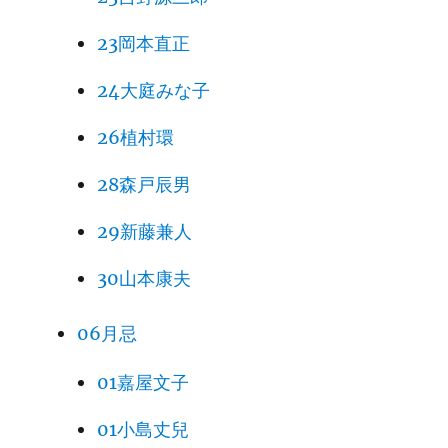
23岡本直正
24大庭みな子
26植村環
28森戸辰男
29新藤兼人
30山本康夫
06月忌
01嘉屋文子
01小島丈兒