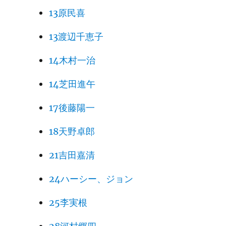
13原民喜
13渡辺千恵子
14木村一治
14芝田進午
17後藤陽一
18天野卓郎
21吉田嘉清
24ハーシー、ジョン
25李実根