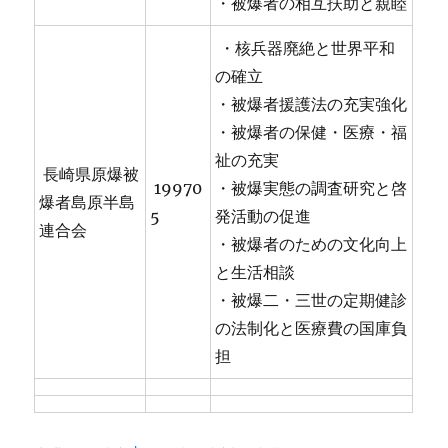
・被爆者の相互扶助と親睦
・核兵器廃絶と世界平和
の確立
・被爆者援護法の充実強化
・被爆者の保健・医療・福
祉の充実
長崎県原爆被
19970
・被爆実態の調査研究と啓
爆者島原半島
5
発活動の促進
連合会
・被爆者のための文化向上
と生活相談
・被爆二・三世の定期健診
の法制化と医療費の国庫負
担