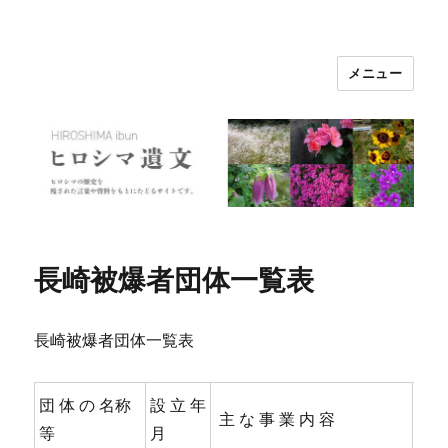
メニュー
ヒロシマ遺文
長崎被爆者団体一覧表
長崎被爆者団体一覧表
団 体 の 名称
設 立 年
主 な 事 業 内 容
等
月