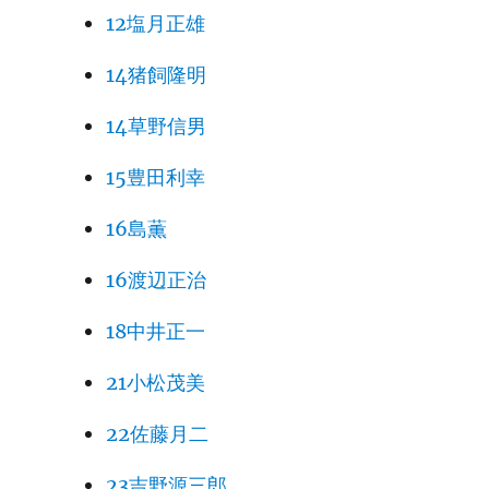
12塩月正雄
14猪飼隆明
14草野信男
15豊田利幸
16島薫
16渡辺正治
18中井正一
21小松茂美
22佐藤月二
23吉野源三郎