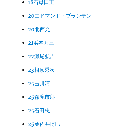
18石母田正
20エドマンド・ブランデン
20北西允
21浜本万三
22灘尾弘吉
23相原秀次
25吉川清
25森滝市郎
25石田忠
25葉佐井博巳