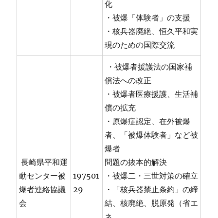
化
・被爆「体験者」の支援
・核兵器廃絶、恒久平和実
現のための国際交流
・被爆者援護法の国家補
償法への改正
・被爆者医療援護、生活補
償の拡充
・原爆症認定、在外被爆
者、「被爆体験者」など被
爆者
長崎県平和運
問題の抜本的解決
動センター被
197501
・被爆二・三世対策の確立
爆者連絡協議
29
・「核兵器禁止条約」の締
会
結、核廃絶、脱原発（省エ
ネ