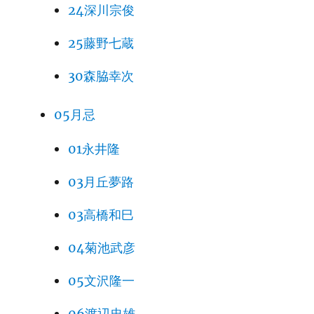
24深川宗俊
25藤野七蔵
30森脇幸次
05月忌
01永井隆
03月丘夢路
03高橋和巳
04菊池武彦
05文沢隆一
06渡辺忠雄