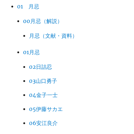
01 月忌
00月忌（解説）
月忌（文献・資料）
01月忌
02日詰忍
03山口勇子
04金子一士
05伊藤サカエ
06安江良介