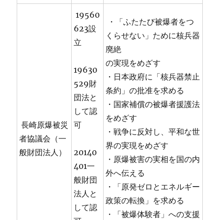
19560
・「ふたたび被爆者をつ
623設
くらせない」ために核兵器
立
廃絶
の実現をめざす
19630
・日本政府に「核兵器禁止
529財
条約」の批准を求める
団法と
・国家補償の被爆者援護法
して認
をめざす
長崎原爆被災
可
・戦争に反対し、平和な世
者協議会（一
界の実現をめざす
般財団法人）
20140
・原爆被害の実相を国の内
401一
外へ伝える
般財団
・「原発ゼロとエネルギー
法人と
政策の転換」を求める
して認
・「被爆体験者」への支援