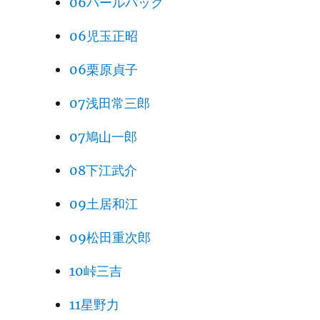
06パールバック
06児玉正昭
06栗原貞子
07浅田常三郎
07鳩山一郎
08下江武介
09土居和江
09松田重次郎
10峠三吉
11星野力