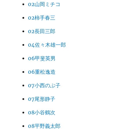
02山岡ミチコ
02柿手春三
02長田三郎
04佐々木雄一郎
06甲斐英男
06重松逸造
07小西のぶ子
07尾形静子
08小谷鶴次
08平野義太郎