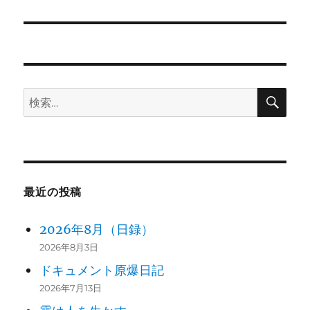
の
シ
投
稿:
ョ
ン
検
検
索
索:
最近の投稿
2026年8月（日録）
2026年8月3日
ドキュメント原爆日記
2026年7月13日