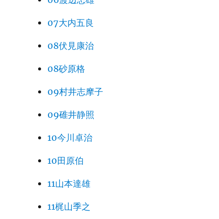
07大内五良
08伏見康治
08砂原格
09村井志摩子
09碓井静照
10今川卓治
10田原伯
11山本達雄
11梶山季之