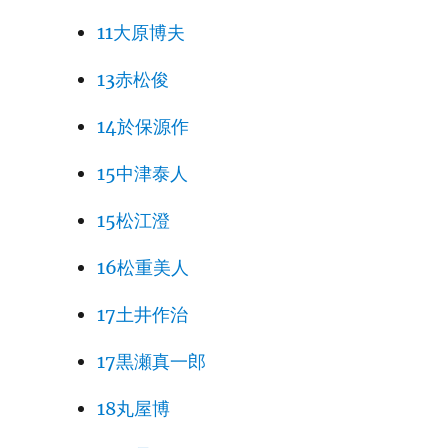
11大原博夫
13赤松俊
14於保源作
15中津泰人
15松江澄
16松重美人
17土井作治
17黒瀬真一郎
18丸屋博