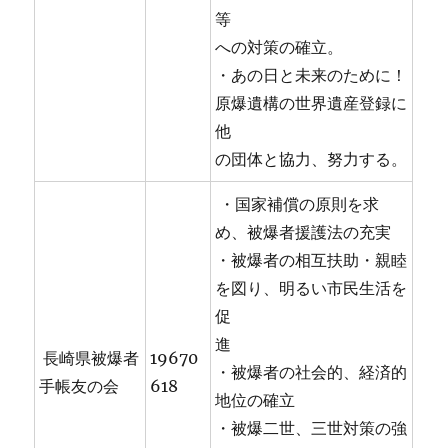
等
への対策の確立。
・あの日と未来のために！
原爆遺構の世界遺産登録に
他
の団体と協力、努力する。
・国家補償の原則を求
め、被爆者援護法の充実
・被爆者の相互扶助・親睦
を図り、明るい市民生活を
促
進
長崎県被爆者
19670
・被爆者の社会的、経済的
手帳友の会
618
地位の確立
・被爆二世、三世対策の強