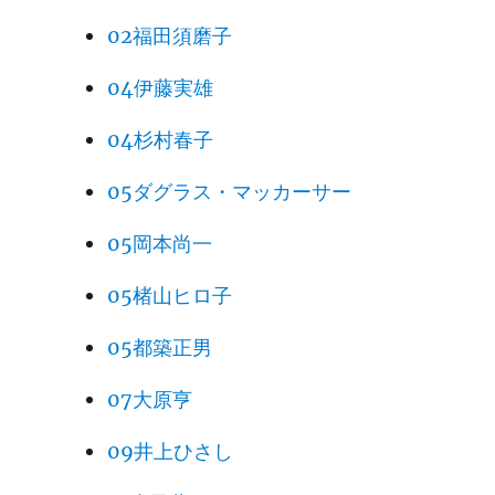
02福田須磨子
04伊藤実雄
04杉村春子
05ダグラス・マッカーサー
05岡本尚一
05楮山ヒロ子
05都築正男
07大原亨
09井上ひさし