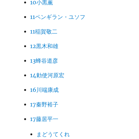
10小黒薫
11ペンギラン・ユソフ
11稲賀敬二
12黒木和雄
13蜂谷道彦
14勅使河原宏
16川端康成
17秦野裕子
17藤居平一
まどうてくれ