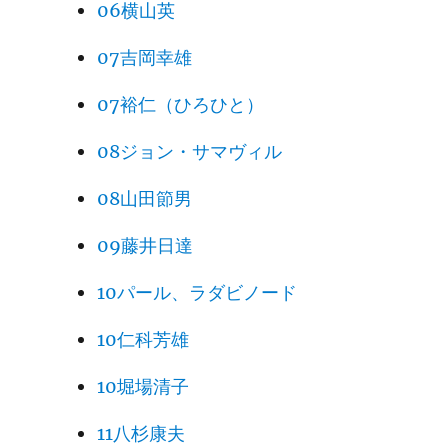
06横山英
07吉岡幸雄
07裕仁（ひろひと）
08ジョン・サマヴィル
08山田節男
09藤井日達
10パール、ラダビノード
10仁科芳雄
10堀場清子
11八杉康夫