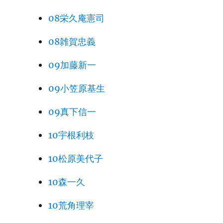
08栄久庵憲司
08雑賀忠義
09加藤新一
09小笠原基生
09真下信一
10宇根利枝
10松原美代子
10森一久
10荒角理宰