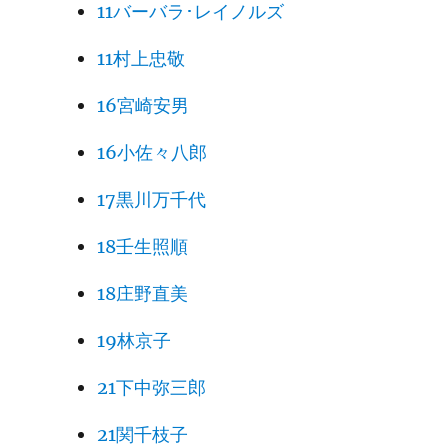
11バーバラ･レイノルズ
11村上忠敬
16宮崎安男
16小佐々八郎
17黒川万千代
18壬生照順
18庄野直美
19林京子
21下中弥三郎
21関千枝子