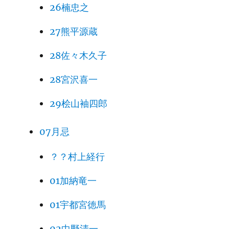
26楠忠之
27熊平源蔵
28佐々木久子
28宮沢喜一
29桧山袖四郎
07月忌
？？村上経行
01加納竜一
01宇都宮徳馬
02中野清一