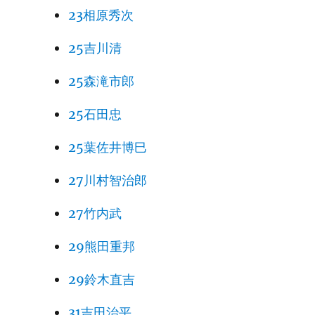
23相原秀次
25吉川清
25森滝市郎
25石田忠
25葉佐井博巳
27川村智治郎
27竹内武
29熊田重邦
29鈴木直吉
31吉田治平