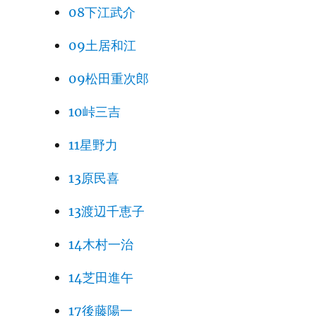
08下江武介
09土居和江
09松田重次郎
10峠三吉
11星野力
13原民喜
13渡辺千恵子
14木村一治
14芝田進午
17後藤陽一