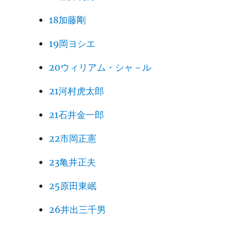
18加藤剛
19岡ヨシエ
20ウィリアム・シャ－ル
21河村虎太郎
21石井金一郎
22市岡正憲
23亀井正夫
25原田東岷
26井出三千男