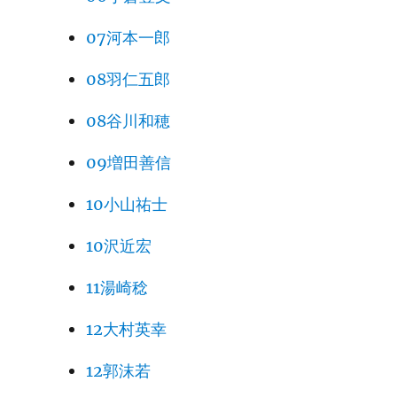
07河本一郎
08羽仁五郎
08谷川和穂
09増田善信
10小山祐士
10沢近宏
11湯崎稔
12大村英幸
12郭沫若