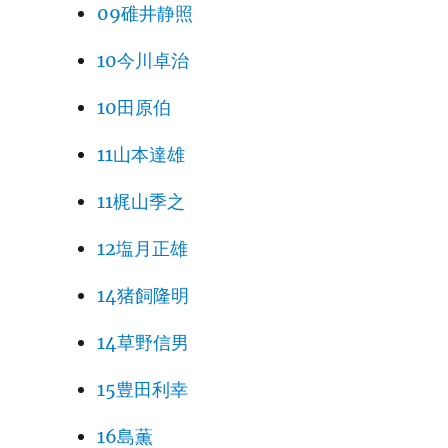
09碓井静照
10今川卓治
10田原伯
11山本達雄
11梶山季之
12塩月正雄
14猪飼隆明
14草野信男
15豊田利幸
16島薫