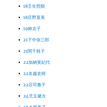
18壬生照順
18庄野直美
19林京子
21下中弥三郎
21関千枝子
22加納実紀代
22名越史樹
22荘司雅子
24児玉健次