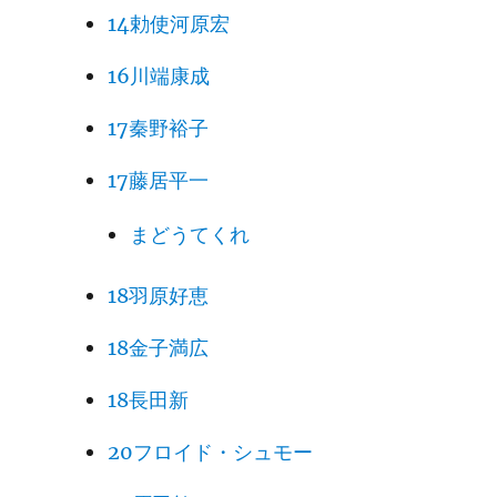
14勅使河原宏
16川端康成
17秦野裕子
17藤居平一
まどうてくれ
18羽原好恵
18金子満広
18長田新
20フロイド・シュモー