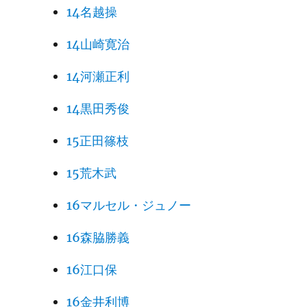
14名越操
14山崎寛治
14河瀬正利
14黒田秀俊
15正田篠枝
15荒木武
16マルセル・ジュノー
16森脇勝義
16江口保
16金井利博