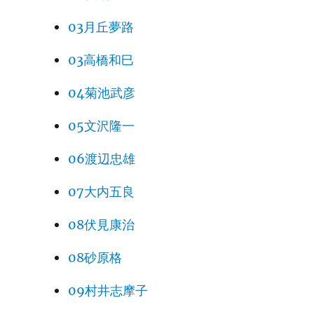
03月丘夢路
03高橋和巳
04菊池武彦
05文沢隆一
06渡辺忠雄
07大内五良
08伏見康治
08砂原格
09村井志摩子