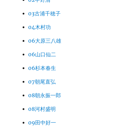
03古浦千穂子
04木村功
06大原三八雄
06山口仙二
06杉本春生
07朝尾直弘
08朝永振一郎
08河村盛明
09田中好一