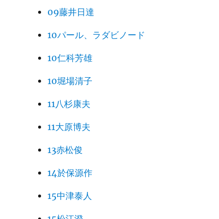
09藤井日達
10パール、ラダビノード
10仁科芳雄
10堀場清子
11八杉康夫
11大原博夫
13赤松俊
14於保源作
15中津泰人
15松江澄