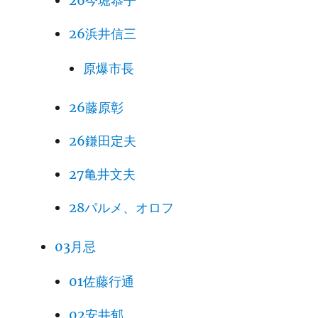
26今堀恭子
26浜井信三
原爆市長
26藤原彰
26鎌田定夫
27亀井文夫
28パルメ、オロフ
03月忌
01佐藤行通
02安井郁