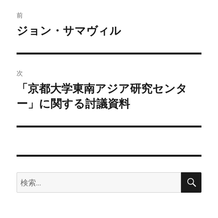
投
前
稿
ジョン・サマヴィル
前
の
ナ
投
ビ
稿:
次
ゲ
「京都大学東南アジア研究センタ
次
の
ー」に関する討議資料
ー
投
シ
稿:
ョ
ン
検
検
索
索: