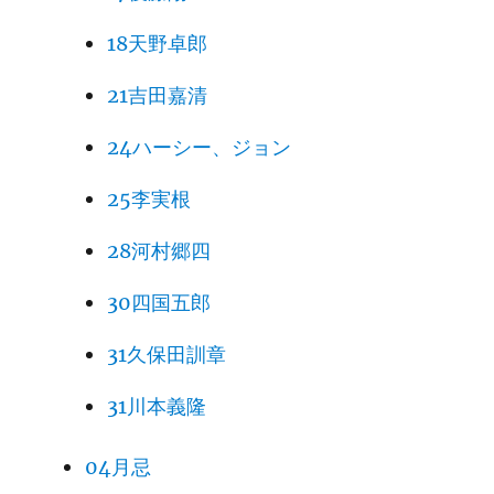
18天野卓郎
21吉田嘉清
24ハーシー、ジョン
25李実根
28河村郷四
30四国五郎
31久保田訓章
31川本義隆
04月忌