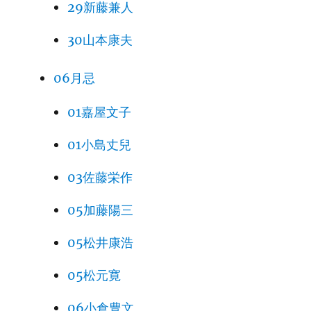
29新藤兼人
30山本康夫
06月忌
01嘉屋文子
01小島丈兒
03佐藤栄作
05加藤陽三
05松井康浩
05松元寛
06小倉豊文