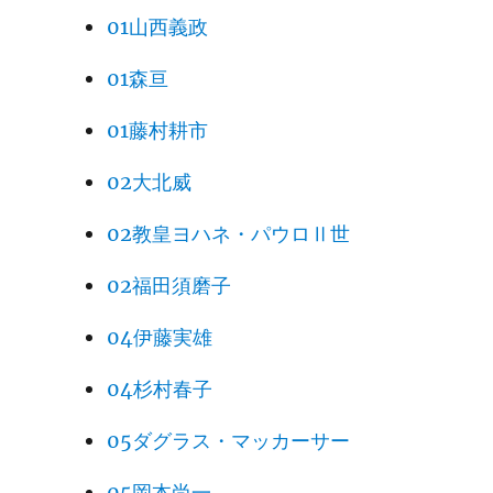
01山西義政
01森亘
01藤村耕市
02大北威
02教皇ヨハネ・パウロⅡ世
02福田須磨子
04伊藤実雄
04杉村春子
05ダグラス・マッカーサー
05岡本尚一