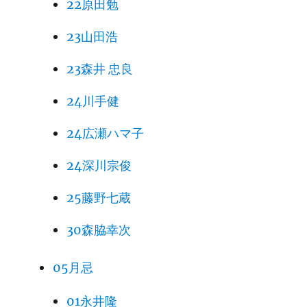
22原田勉
23山田浩
23森井 忠良
24川手健
24広瀬ハマ子
24深川宗俊
25藤野七蔵
30森脇幸次
05月忌
01永井隆