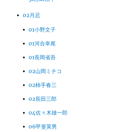
02月忌
01小野文子
01河合幸尾
01長岡省吾
02山岡ミチコ
02柿手春三
02長田三郎
04佐々木雄一郎
06甲斐英男