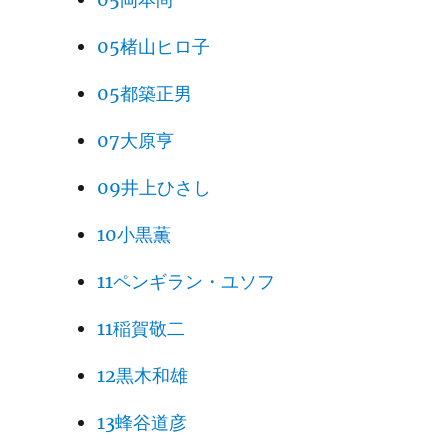
05楮山ヒロ子
05都築正男
07大原亨
09井上ひさし
10小黒薫
11ペンギラン・ユソフ
11稲賀敬二
12黒木和雄
13蜂谷道彦