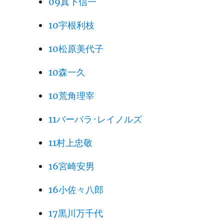
09真下信一
10宇根利枝
10松原美代子
10森一久
10荒角理宰
11バーバラ･レイノルズ
11村上忠敬
16宮崎安男
16小佐々八郎
17黒川万千代