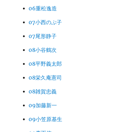
06重松逸造
07小西のぶ子
07尾形静子
08小谷鶴次
08平野義太郎
08栄久庵憲司
08雑賀忠義
09加藤新一
09小笠原基生