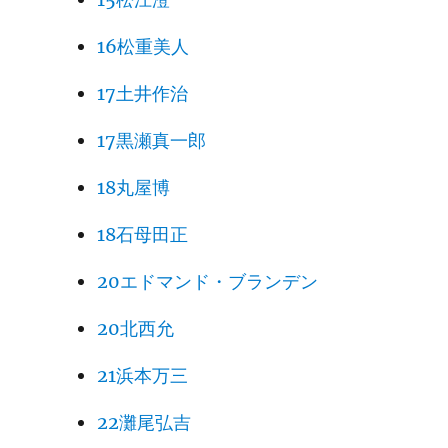
16松重美人
17土井作治
17黒瀬真一郎
18丸屋博
18石母田正
20エドマンド・ブランデン
20北西允
21浜本万三
22灘尾弘吉