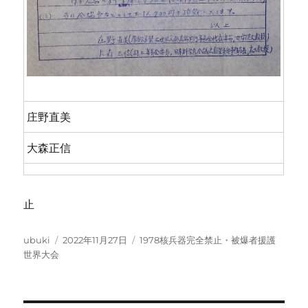
庄野直美
大森正信
止
投
投
カ
ubuki
2022年11月27日
1978核兵器完全禁止・被爆者援護
稿
稿
テ
世界大会
者
日:
ゴ
リ
ー