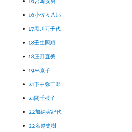
16宮崎安男
16小佐々八郎
17黒川万千代
18壬生照順
18庄野直美
19林京子
21下中弥三郎
21関千枝子
22加納実紀代
22名越史樹