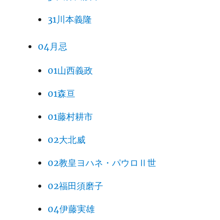
31川本義隆
04月忌
01山西義政
01森亘
01藤村耕市
02大北威
02教皇ヨハネ・パウロⅡ世
02福田須磨子
04伊藤実雄