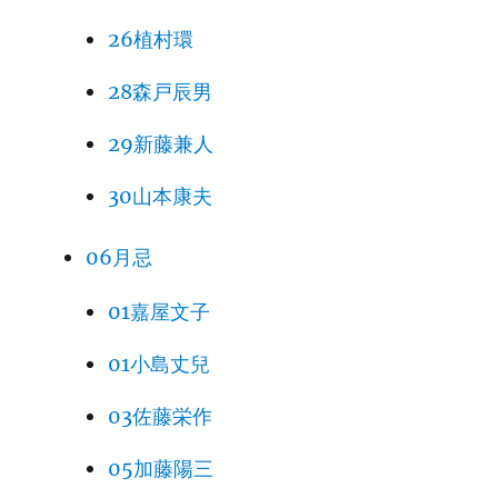
26植村環
28森戸辰男
29新藤兼人
30山本康夫
06月忌
01嘉屋文子
01小島丈兒
03佐藤栄作
05加藤陽三