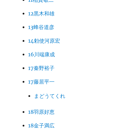
12黒木和雄
13蜂谷道彦
14勅使河原宏
16川端康成
17秦野裕子
17藤居平一
まどうてくれ
18羽原好恵
18金子満広