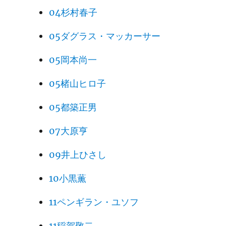
04杉村春子
05ダグラス・マッカーサー
05岡本尚一
05楮山ヒロ子
05都築正男
07大原亨
09井上ひさし
10小黒薫
11ペンギラン・ユソフ
11稲賀敬二