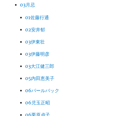
03月忌
01佐藤行通
02安井郁
03伊東壮
03伊藤明彦
03大江健三郎
05内田恵美子
06パールバック
06児玉正昭
06栗原貞子