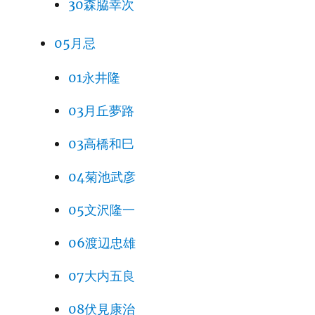
30森脇幸次
05月忌
01永井隆
03月丘夢路
03高橋和巳
04菊池武彦
05文沢隆一
06渡辺忠雄
07大内五良
08伏見康治