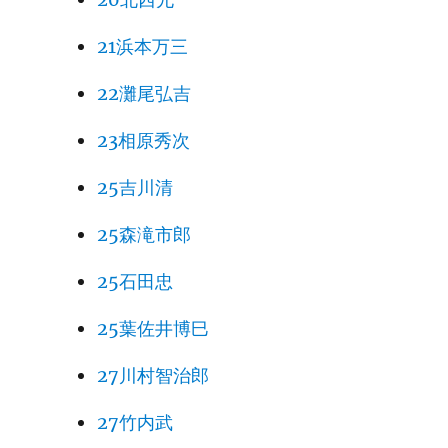
21浜本万三
22灘尾弘吉
23相原秀次
25吉川清
25森滝市郎
25石田忠
25葉佐井博巳
27川村智治郎
27竹内武