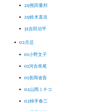
29熊田重邦
29鈴木直吉
31吉田治平
02月忌
01小野文子
01河合幸尾
01長岡省吾
02山岡ミチコ
02柿手春三