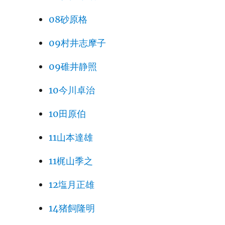
08砂原格
09村井志摩子
09碓井静照
10今川卓治
10田原伯
11山本達雄
11梶山季之
12塩月正雄
14猪飼隆明