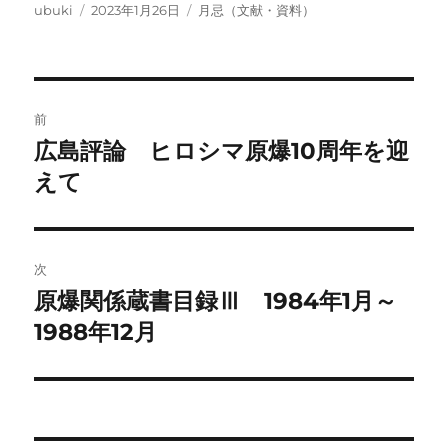
投
投
カ
ubuki
2023年1月26日
月忌（文献・資料）
稿
稿
テ
者
日:
ゴ
リ
ー
投
前
稿
広島評論 ヒロシマ原爆10周年を迎
前
の
えて
ナ
投
ビ
稿:
ゲ
次
原爆関係蔵書目録Ⅲ 1984年1月～
次
ー
の
1988年12月
シ
投
稿:
ョ
ン