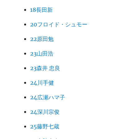
18長田新
20フロイド・シュモー
22原田勉
23山田浩
23森井 忠良
24川手健
24広瀬ハマ子
24深川宗俊
25藤野七蔵