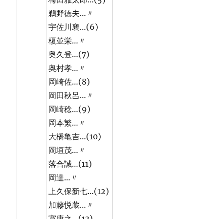
鵜野徳夫…〃
宇佐川襄…(6)
榎並栄…〃
奥久登…(7)
奥村孝…〃
岡崎佐…(8)
岡田秋呂…〃
岡崎稔…(9)
岡本繁…〃
大橋亀吉…(10)
岡垣茂…〃
落合誠…(11)
岡達…〃
上久保新七…(12)
加藤悦蔵…〃
寛康之…(13)