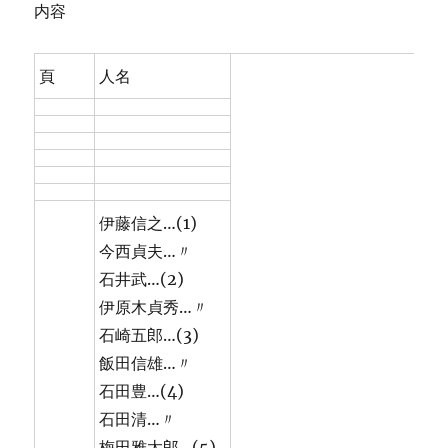
内容
頁
人名
伊藤信之…(1)
今西貞夫…〃
石井武…(2)
伊原木貞秀…〃
石崎五郎…(3)
飯田信雄…〃
石田豊…(4)
石田清…〃
梅田雅太郎…(5)