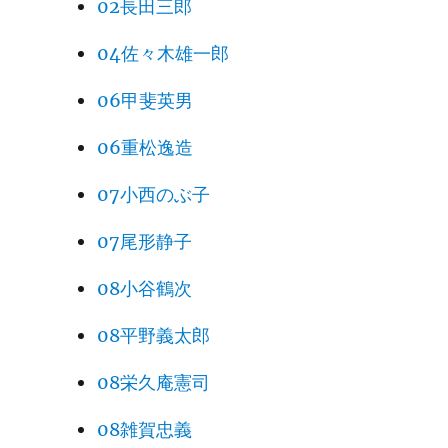
02長田三郎
04佐々木雄一郎
06甲斐英男
06重松逸造
07小西のぶ子
07尾形静子
08小谷鶴次
08平野義太郎
08栄久庵憲司
08雑賀忠義