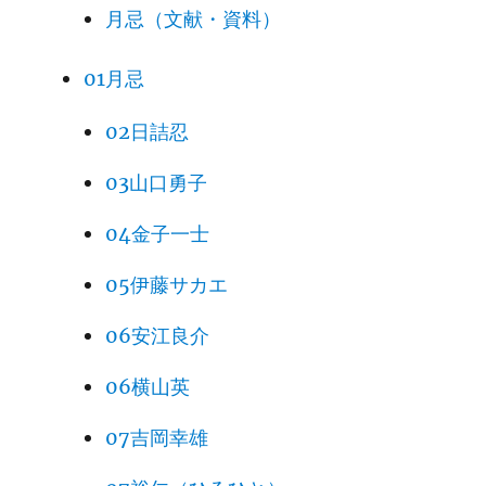
月忌（文献・資料）
01月忌
02日詰忍
03山口勇子
04金子一士
05伊藤サカエ
06安江良介
06横山英
07吉岡幸雄