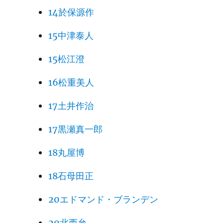
14於保源作
15中津泰人
15松江澄
16松重美人
17土井作治
17黒瀬真一郎
18丸屋博
18石母田正
20エドマンド・ブランデン
20北西允