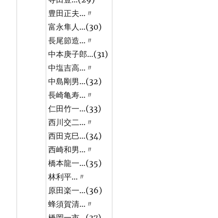
豊田正夫…〃
富永隼人…(30)
長尾節造…〃
中本庚子郎…(31)
中塩吉高…〃
中島剛男…(32)
長崎亀寿…〃
仁田竹一…(33)
西川交二…〃
西田克巳…(34)
西崎和男…〃
橋本龍一…(35)
林利平…〃
原田楽一…(36)
蜂須賀清…〃
橋岡一市…(37)