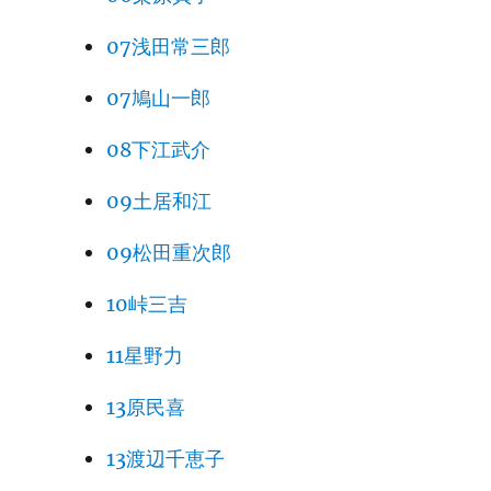
07浅田常三郎
07鳩山一郎
08下江武介
09土居和江
09松田重次郎
10峠三吉
11星野力
13原民喜
13渡辺千恵子