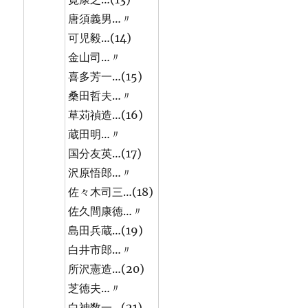
唐須義男…〃
可児毅…(14)
金山司…〃
喜多芳一…(15)
桑田哲夫…〃
草苅禎造…(16)
蔵田明…〃
国分友英…(17)
沢原悟郎…〃
佐々木司三…(18)
佐久間康徳…〃
島田兵蔵…(19)
白井市郎…〃
所沢憲造…(20)
芝徳夫…〃
白神数一…(21)