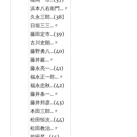
浜本八右衛門…〃
久永三郎…(38}
日垣三三…〃
藤田定市…(39)
古川史朗…〃
藤野勇八…(40)
藤井巖…〃
藤永亮一…(41)
福永正一郎…〃
福永忠秋…(42)
藤井条一…〃
藤井邦彦…(43)
本田三郎…〃
松田恒次…(44)
松田教治…〃
前田昇…(45)