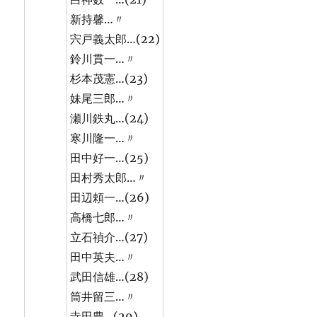
新持馨…〃
宍戸義太郎…(22)
鈴川貫一…〃
杉本茂憲…(23)
妹尾三郎…〃
瀬川鉄丸…(24)
寒川隆一…〃
田中好一…(25)
田村秀太郎…〃
田辺頼一…(26)
高橋七郎…〃
立石禎介…(27)
田中英夫…〃
武田信雄…(28)
筒井留三…〃
寺田豊…(29)