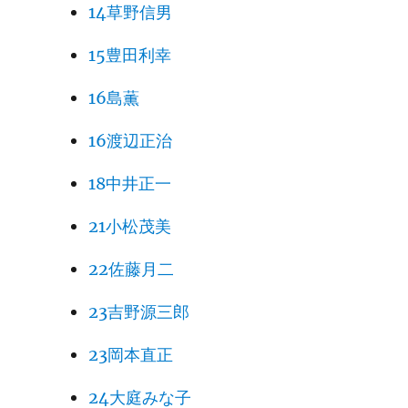
14草野信男
15豊田利幸
16島薫
16渡辺正治
18中井正一
21小松茂美
22佐藤月二
23吉野源三郎
23岡本直正
24大庭みな子