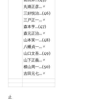
丸矯正彦…〃
三好悦治…(46)
三戸正一…〃
森本亨…(47)
森元正治…〃
山本実一…(48)
八幡貞一…〃
山口文吾…(49)
山下正義…〃
横山周一…(50)
吉田元七…〃
止