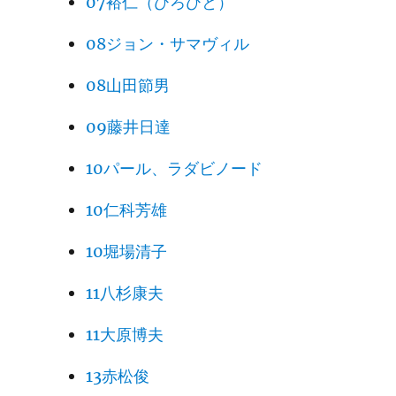
07裕仁（ひろひと）
08ジョン・サマヴィル
08山田節男
09藤井日達
10パール、ラダビノード
10仁科芳雄
10堀場清子
11八杉康夫
11大原博夫
13赤松俊