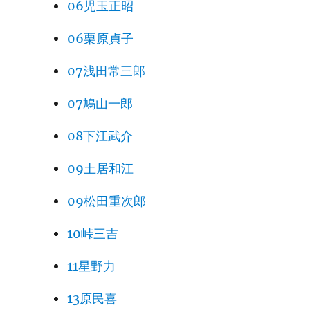
06児玉正昭
06栗原貞子
07浅田常三郎
07鳩山一郎
08下江武介
09土居和江
09松田重次郎
10峠三吉
11星野力
13原民喜