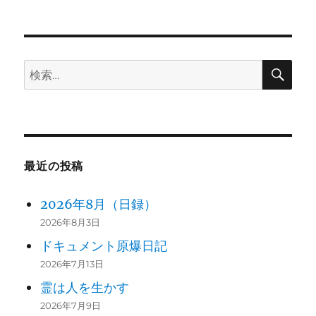
シ
稿:
ョ
検
検
ン
索
索:
最近の投稿
2026年8月（日録）
2026年8月3日
ドキュメント原爆日記
2026年7月13日
霊は人を生かす
2026年7月9日