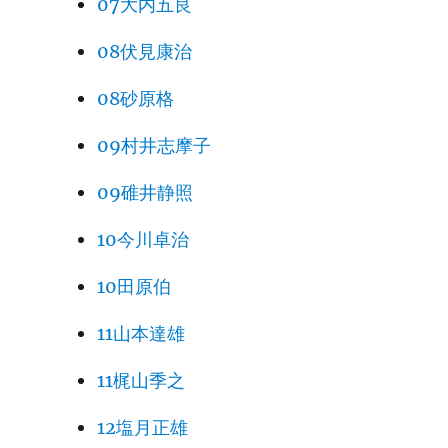
07大内五良
08伏見康治
08砂原格
09村井志摩子
09碓井静照
10今川卓治
10田原伯
11山本達雄
11梶山季之
12塩月正雄