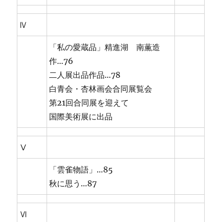
Ⅳ
「私の愛蔵品」精進湖 南薫造
作…76
二人展出品作品…78
白青会・杏林画会合同展覧会
第21回合同展を迎えて
国際美術展に出品
Ⅴ
「雲雀物語」…85
秋に思う…87
Ⅵ