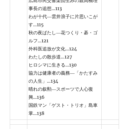
広島市民交響楽団生みの親高橋理
事長の追想…113
わが十代―雲井浪子に片思いこが
す…115
秋の夜ばたし―花つくり・碁・ゴ
ルフ…121
外科医追放が文化…124
わたしの散歩道…127
ヒロシマに生きる…130
協力は健康者の義務―「かたすみ
の人生」…134
晴れの叙勲―スポーツで人心復
興…136
国鉄マン「ゲスト・トリオ」島車
掌…138