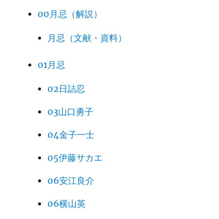
00月忌（解説）
月忌（文献・資料）
01月忌
02日詰忍
03山口勇子
04金子一士
05伊藤サカエ
06安江良介
06横山英