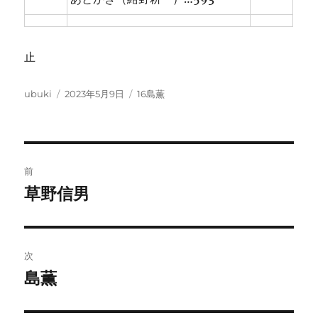
止
投
投
カ
ubuki
2023年5月9日
16島薫
稿
稿
テ
者
日:
ゴ
リ
ー
投
前
稿
草野信男
前
の
ナ
投
ビ
稿:
次
ゲ
島薫
次
の
ー
投