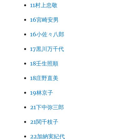
11村上忠敬
16宮崎安男
16小佐々八郎
17黒川万千代
18壬生照順
18庄野直美
19林京子
21下中弥三郎
21関千枝子
22加納実紀代