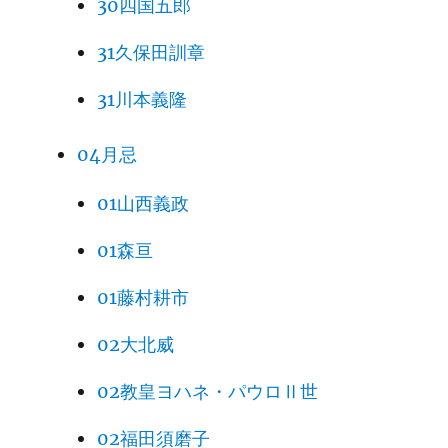
30四国五郎
31久保田訓章
31川本義隆
04月忌
01山西義政
01森亘
01藤村耕市
02大北威
02教皇ヨハネ・パウロⅡ世
02福田須磨子