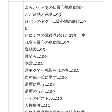
よみがえるあの日爆心地島病院・
ただ余熱と死臭…93
紅バラのヤグラ…爆心地の庭に…9
6
ヒロシマの戦後見続けた27年―生
れ変る爆心の島病院…97
瓢鮎図…99
微笑み…100
幽霊…102
洋モクで一札取られの巻…104
西村徳一氏に呈す…106
還暦に思う…108
還暦のうた…109
一丁のピストル…110
人権擁護…112