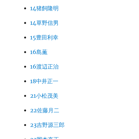
14猪飼隆明
14草野信男
15豊田利幸
16島薫
16渡辺正治
18中井正一
21小松茂美
22佐藤月二
23吉野源三郎