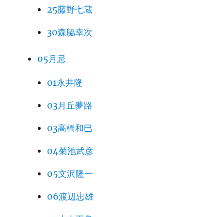
25藤野七蔵
30森脇幸次
05月忌
01永井隆
03月丘夢路
03高橋和巳
04菊池武彦
05文沢隆一
06渡辺忠雄