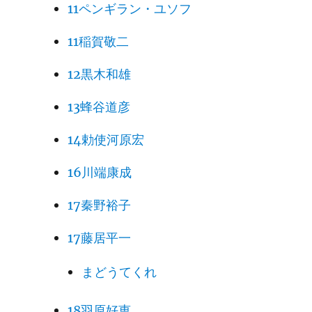
11ペンギラン・ユソフ
11稲賀敬二
12黒木和雄
13蜂谷道彦
14勅使河原宏
16川端康成
17秦野裕子
17藤居平一
まどうてくれ
18羽原好恵