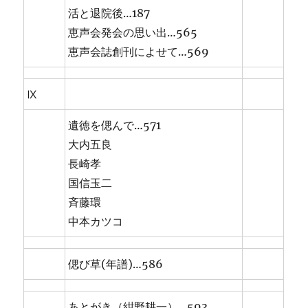
活と退院後…187
恵声会発会の思い出…565
恵声会誌創刊によせて…569
Ⅸ
遺徳を偲んで…571
大内五良
長崎孝
国信玉二
斉藤環
中本カツコ
偲び草(年譜)…586
あとがき（紺野耕一）…593