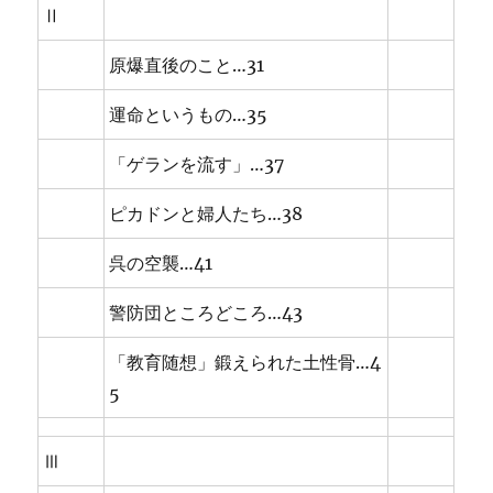
Ⅱ
原爆直後のこと…31
運命というもの…35
「ゲランを流す」…37
ピカドンと婦人たち…38
呉の空襲…41
警防団ところどころ…43
「教育随想」鍛えられた土性骨…4
5
Ⅲ