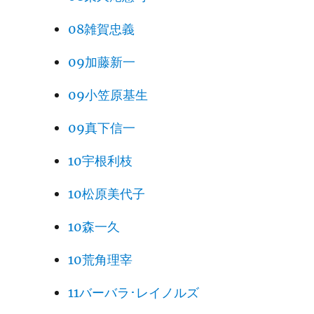
08雑賀忠義
09加藤新一
09小笠原基生
09真下信一
10宇根利枝
10松原美代子
10森一久
10荒角理宰
11バーバラ･レイノルズ