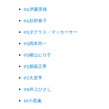
04伊藤実雄
04杉村春子
05ダグラス・マッカーサー
05岡本尚一
05楮山ヒロ子
05都築正男
07大原亨
09井上ひさし
10小黒薫