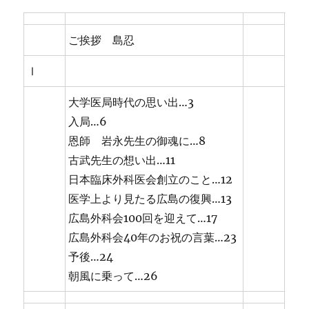
ご挨拶 島忍
Ⅰ
大学医局時代の思い出…3
入局…6
恩師 岩永先生の御魂に…8
古武先生の想い出…11
日本臨床外科医会創立のこと…12
医学上より見たる広島の復興…13
広島外科会100回を迎えて…17
広島外科会40年のお祝の言葉…23
予後…24
朝風に乗って…26