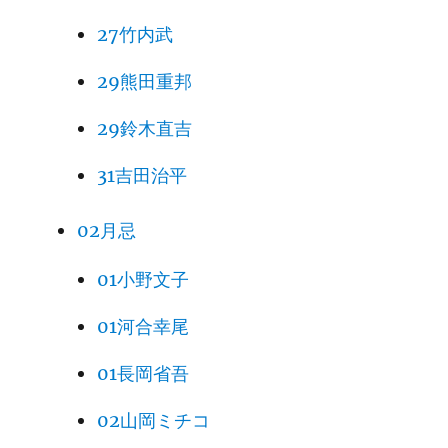
27竹内武
29熊田重邦
29鈴木直吉
31吉田治平
02月忌
01小野文子
01河合幸尾
01長岡省吾
02山岡ミチコ