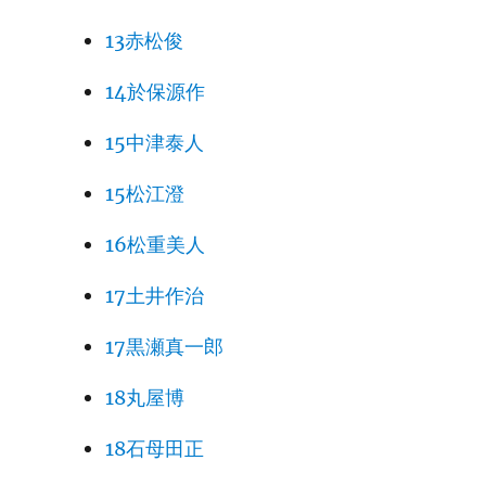
13赤松俊
14於保源作
15中津泰人
15松江澄
16松重美人
17土井作治
17黒瀬真一郎
18丸屋博
18石母田正