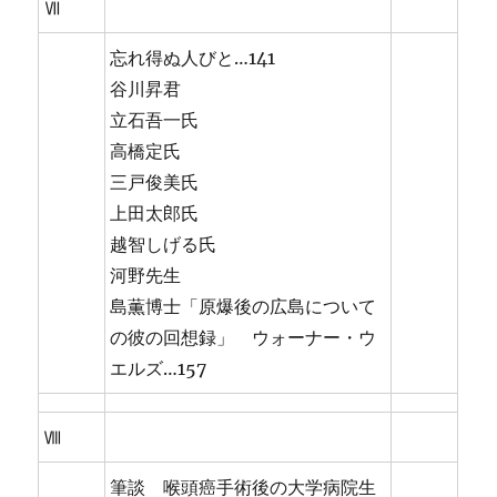
Ⅶ
忘れ得ぬ人びと…141
谷川昇君
立石吾一氏
高橋定氏
三戸俊美氏
上田太郎氏
越智しげる氏
河野先生
島薫博士「原爆後の広島について
の彼の回想録」 ウォーナー・ウ
エルズ…157
Ⅷ
筆談 喉頭癌手術後の大学病院生