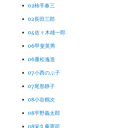
02柿手春三
02長田三郎
04佐々木雄一郎
06甲斐英男
06重松逸造
07小西のぶ子
07尾形静子
08小谷鶴次
08平野義太郎
08栄久庵憲司