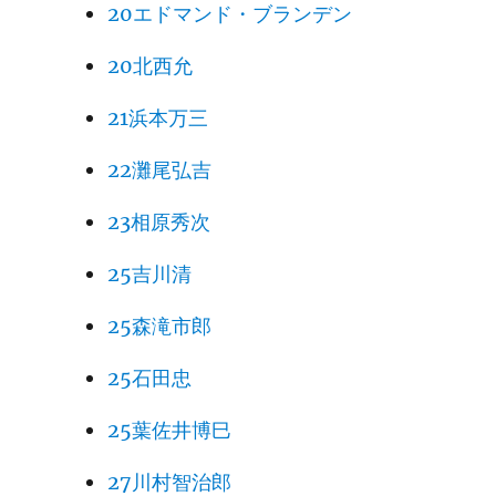
20エドマンド・ブランデン
20北西允
21浜本万三
22灘尾弘吉
23相原秀次
25吉川清
25森滝市郎
25石田忠
25葉佐井博巳
27川村智治郎