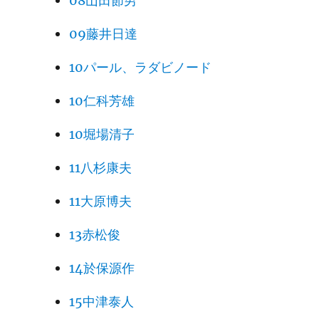
08山田節男
09藤井日達
10パール、ラダビノード
10仁科芳雄
10堀場清子
11八杉康夫
11大原博夫
13赤松俊
14於保源作
15中津泰人