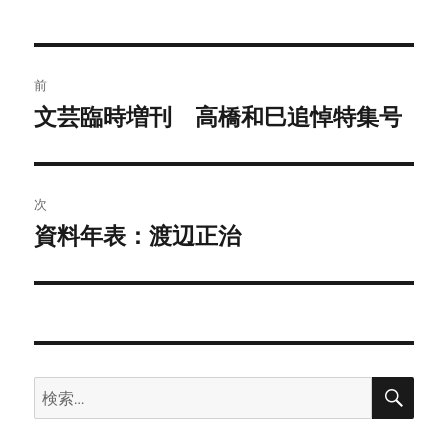
者
日:
ゴ
リ
ー
投
前
稿
文芸臨時増刊 高橋和巳追悼特集号
前
の
ナ
投
ビ
稿:
次
ゲ
資料年表：渡辺正治
次
の
ー
投
シ
稿:
ョ
検
検
ン
索
索: