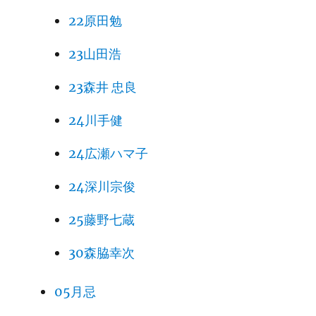
22原田勉
23山田浩
23森井 忠良
24川手健
24広瀬ハマ子
24深川宗俊
25藤野七蔵
30森脇幸次
05月忌