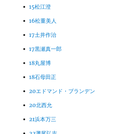
15松江澄
16松重美人
17土井作治
17黒瀬真一郎
18丸屋博
18石母田正
20エドマンド・ブランデン
20北西允
21浜本万三
22灘尾弘吉