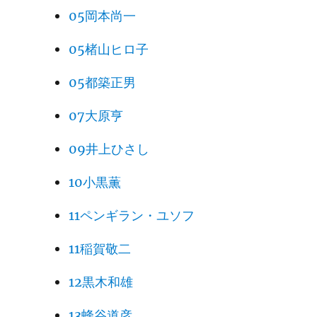
05岡本尚一
05楮山ヒロ子
05都築正男
07大原亨
09井上ひさし
10小黒薫
11ペンギラン・ユソフ
11稲賀敬二
12黒木和雄
13蜂谷道彦