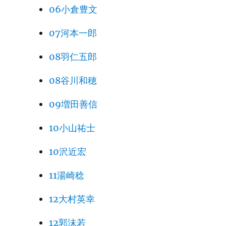
06小倉豊文
07河本一郎
08羽仁五郎
08谷川和穂
09増田善信
10小山祐士
10沢近宏
11湯崎稔
12大村英幸
12郭沫若