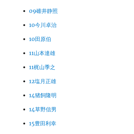
09碓井静照
10今川卓治
10田原伯
11山本達雄
11梶山季之
12塩月正雄
14猪飼隆明
14草野信男
15豊田利幸