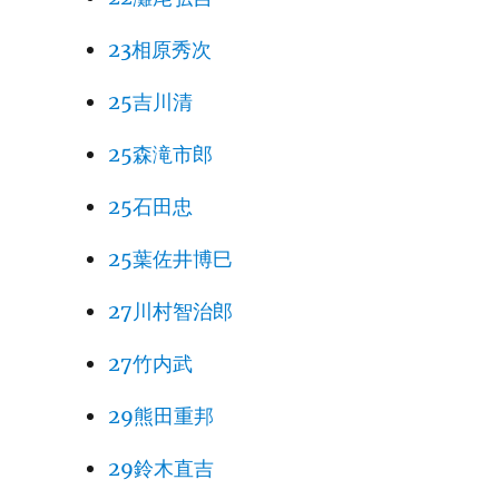
23相原秀次
25吉川清
25森滝市郎
25石田忠
25葉佐井博巳
27川村智治郎
27竹内武
29熊田重邦
29鈴木直吉