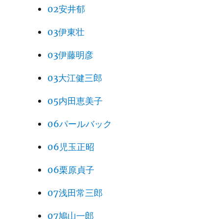
02安井郁
03伊東壮
03伊藤明彦
03大江健三郎
05内田恵美子
06パールバック
06児玉正昭
06栗原貞子
07浅田常三郎
07鳩山一郎