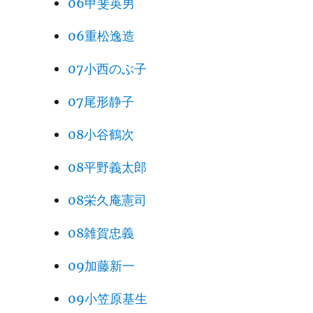
06甲斐英男
06重松逸造
07小西のぶ子
07尾形静子
08小谷鶴次
08平野義太郎
08栄久庵憲司
08雑賀忠義
09加藤新一
09小笠原基生