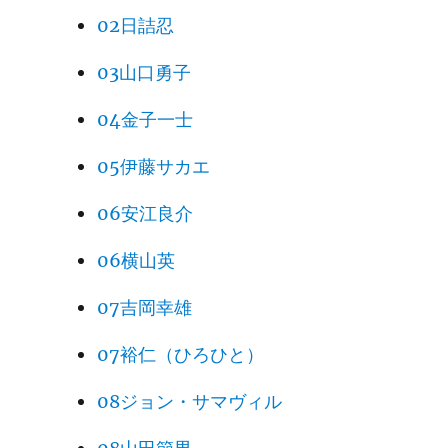
02日詰忍
03山口勇子
04金子一士
05伊藤サカエ
06安江良介
06横山英
07吉岡幸雄
07裕仁（ひろひと）
08ジョン・サマヴィル