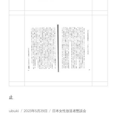
止
投
投
カ
ubuki
2023年5月29日
日本女性放送者懇談会
稿
稿
テ