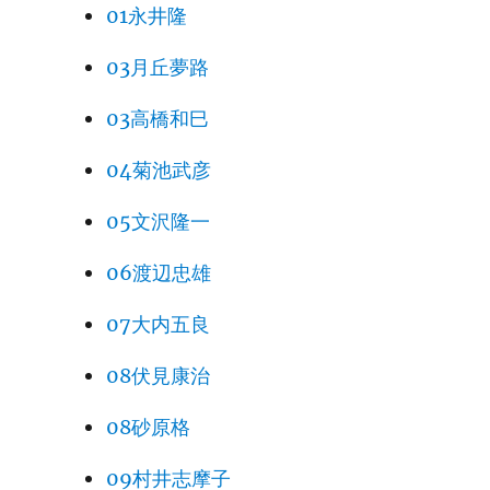
01永井隆
03月丘夢路
03高橋和巳
04菊池武彦
05文沢隆一
06渡辺忠雄
07大内五良
08伏見康治
08砂原格
09村井志摩子