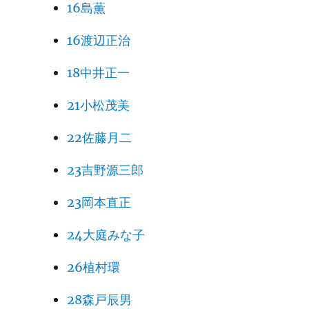
16島薫
16渡辺正治
18中井正一
21小松茂美
22佐藤月二
23吉野源三郎
23岡本直正
24大庭みな子
26植村環
28森戸辰男