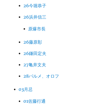
26今堀恭子
26浜井信三
原爆市長
26藤原彰
26鎌田定夫
27亀井文夫
28パルメ、オロフ
03月忌
01佐藤行通