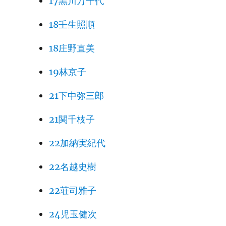
17黒川万千代
18壬生照順
18庄野直美
19林京子
21下中弥三郎
21関千枝子
22加納実紀代
22名越史樹
22荘司雅子
24児玉健次