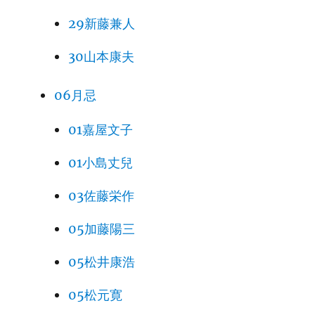
29新藤兼人
30山本康夫
06月忌
01嘉屋文子
01小島丈兒
03佐藤栄作
05加藤陽三
05松井康浩
05松元寛