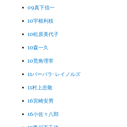
09真下信一
10宇根利枝
10松原美代子
10森一久
10荒角理宰
11バーバラ･レイノルズ
11村上忠敬
16宮崎安男
16小佐々八郎