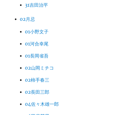
31吉田治平
02月忌
01小野文子
01河合幸尾
01長岡省吾
02山岡ミチコ
02柿手春三
02長田三郎
04佐々木雄一郎