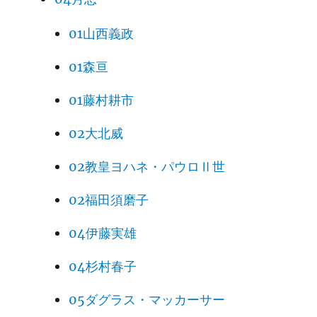
01山西義政
01森亘
01藤村耕市
02大北威
02教皇ヨハネ・パウロⅡ世
02福田須磨子
04伊藤実雄
04杉村春子
05ダグラス・マッカーサー