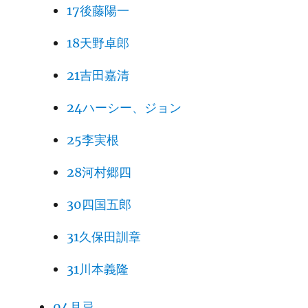
17後藤陽一
18天野卓郎
21吉田嘉清
24ハーシー、ジョン
25李実根
28河村郷四
30四国五郎
31久保田訓章
31川本義隆
04月忌