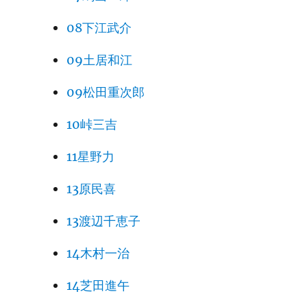
08下江武介
09土居和江
09松田重次郎
10峠三吉
11星野力
13原民喜
13渡辺千恵子
14木村一治
14芝田進午