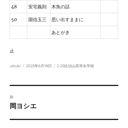
48
安宅義則
木魚の話
50
国信玉三
思い出すままに
あとがき
止
投
投
カ
ubuki
2023年6月18日
2-25比治山高等女学校
稿
稿
テ
者
日:
ゴ
リ
ー
投
前
稿
岡ヨシエ
前
の
ナ
投
ビ