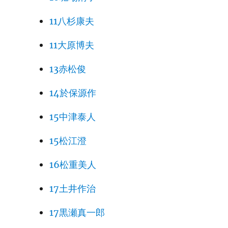
11八杉康夫
11大原博夫
13赤松俊
14於保源作
15中津泰人
15松江澄
16松重美人
17土井作治
17黒瀬真一郎