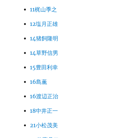
11梶山季之
12塩月正雄
14猪飼隆明
14草野信男
15豊田利幸
16島薫
16渡辺正治
18中井正一
21小松茂美