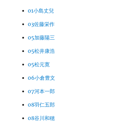
01小島丈兒
03佐藤栄作
05加藤陽三
05松井康浩
05松元寛
06小倉豊文
07河本一郎
08羽仁五郎
08谷川和穂