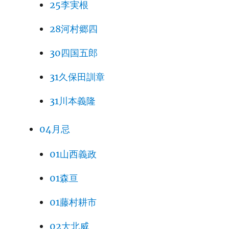
25李実根
28河村郷四
30四国五郎
31久保田訓章
31川本義隆
04月忌
01山西義政
01森亘
01藤村耕市
02大北威