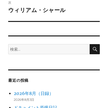
稿:
次
ゲ
ウィリアム・シャール
次
の
ー
投
シ
稿:
ョ
検
検
ン
索
索:
最近の投稿
2026年8月（日録）
2026年8月3日
ドキュメント原爆日記