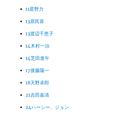
11星野力
13原民喜
13渡辺千恵子
14木村一治
14芝田進午
17後藤陽一
18天野卓郎
21吉田嘉清
24ハーシー、ジョン