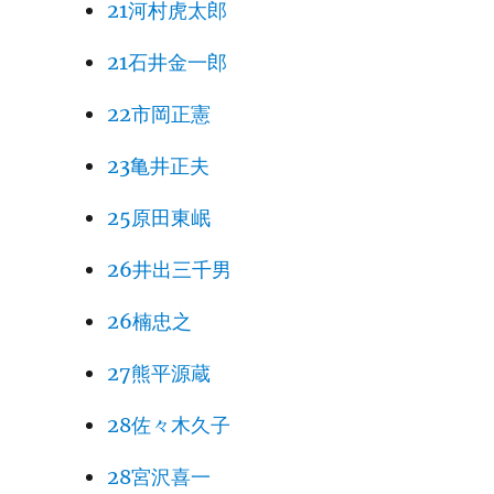
21河村虎太郎
21石井金一郎
22市岡正憲
23亀井正夫
25原田東岷
26井出三千男
26楠忠之
27熊平源蔵
28佐々木久子
28宮沢喜一