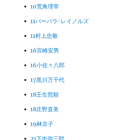
10荒角理宰
11バーバラ･レイノルズ
11村上忠敬
16宮崎安男
16小佐々八郎
17黒川万千代
18壬生照順
18庄野直美
19林京子
21下中弥三郎