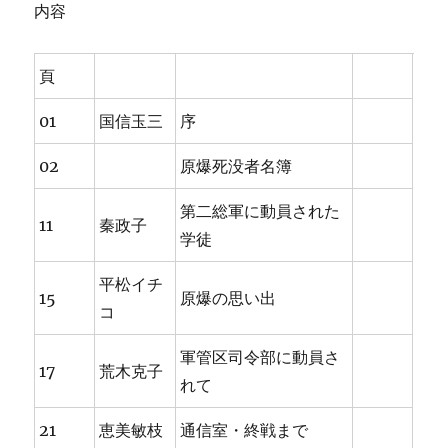
内容
頁
01
国信玉三
序
02
原爆死没者名簿
第二総軍に動員された
11
秦政子
学徒
平松イチ
15
原爆の思い出
コ
軍管区司令部に動員さ
17
荒木克子
れて
21
恵美敏枝
通信室・終戦まで