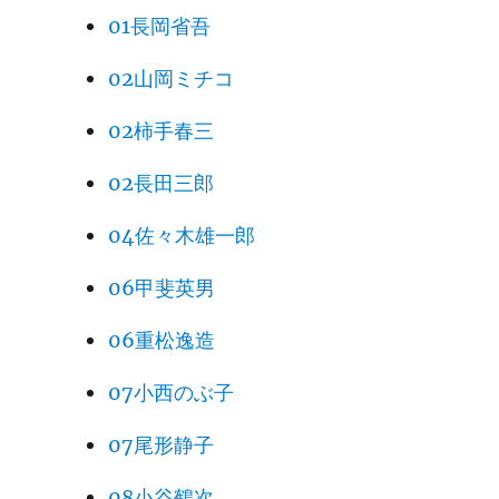
01長岡省吾
02山岡ミチコ
02柿手春三
02長田三郎
04佐々木雄一郎
06甲斐英男
06重松逸造
07小西のぶ子
07尾形静子
08小谷鶴次