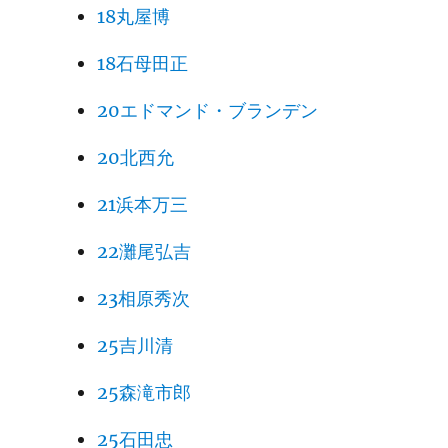
18丸屋博
18石母田正
20エドマンド・ブランデン
20北西允
21浜本万三
22灘尾弘吉
23相原秀次
25吉川清
25森滝市郎
25石田忠