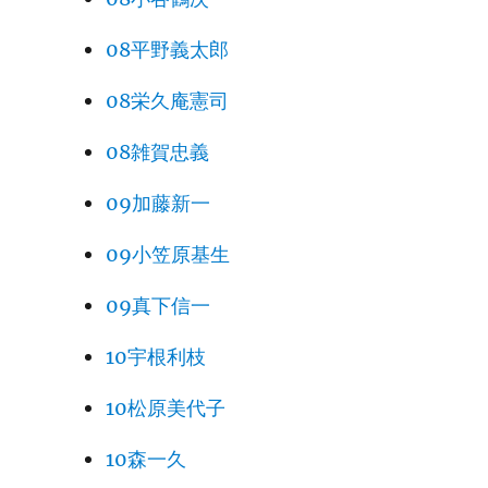
08平野義太郎
08栄久庵憲司
08雑賀忠義
09加藤新一
09小笠原基生
09真下信一
10宇根利枝
10松原美代子
10森一久