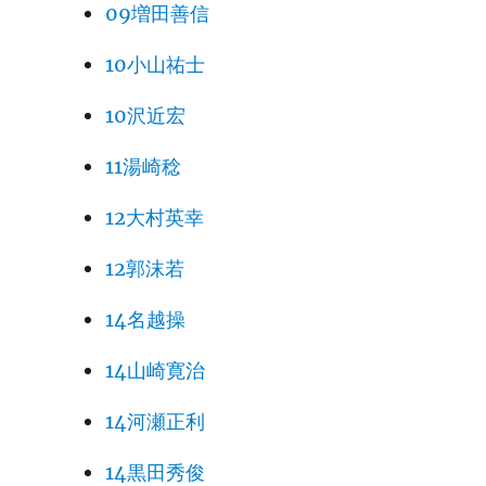
09増田善信
10小山祐士
10沢近宏
11湯崎稔
12大村英幸
12郭沫若
14名越操
14山崎寛治
14河瀬正利
14黒田秀俊