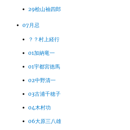
29桧山袖四郎
07月忌
？？村上経行
01加納竜一
01宇都宮徳馬
02中野清一
03古浦千穂子
04木村功
06大原三八雄