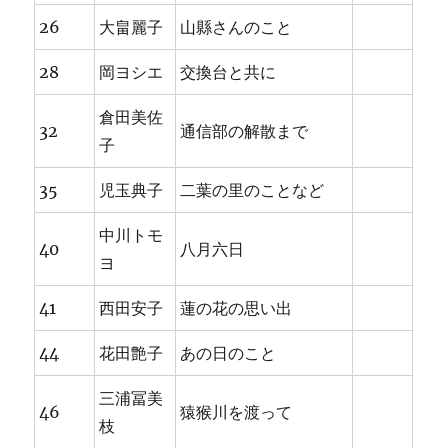
26
大畠麗子
山縣さんのこと
28
岡ヨシエ
交換台と共に
倉田美佐
32
通信部の解散まで
子
35
児玉典子
二葉の里のことなど
中川トモ
40
八月六日
ヨ
41
西田安子
蓮の花の思い出
44
花田艶子
あの日のこと
三浦冨美
46
猿猴川を渡って
枝