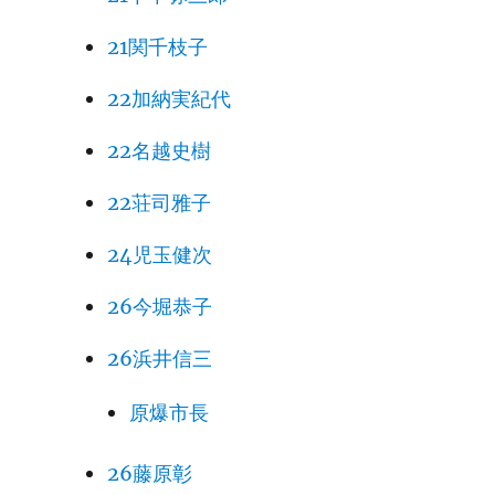
21関千枝子
22加納実紀代
22名越史樹
22荘司雅子
24児玉健次
26今堀恭子
26浜井信三
原爆市長
26藤原彰