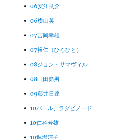
06安江良介
06横山英
07吉岡幸雄
07裕仁（ひろひと）
08ジョン・サマヴィル
08山田節男
09藤井日達
10パール、ラダビノード
10仁科芳雄
10堀場清子