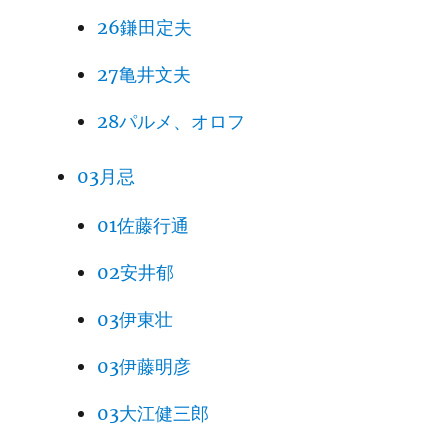
26鎌田定夫
27亀井文夫
28パルメ、オロフ
03月忌
01佐藤行通
02安井郁
03伊東壮
03伊藤明彦
03大江健三郎