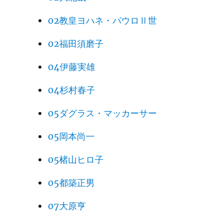
02教皇ヨハネ・パウロⅡ世
02福田須磨子
04伊藤実雄
04杉村春子
05ダグラス・マッカーサー
05岡本尚一
05楮山ヒロ子
05都築正男
07大原亨