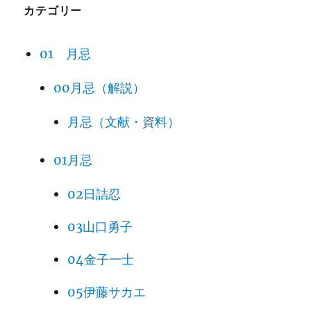
カテゴリー
01 月忌
00月忌（解説）
月忌（文献・資料）
01月忌
02日詰忍
03山口勇子
04金子一士
05伊藤サカエ