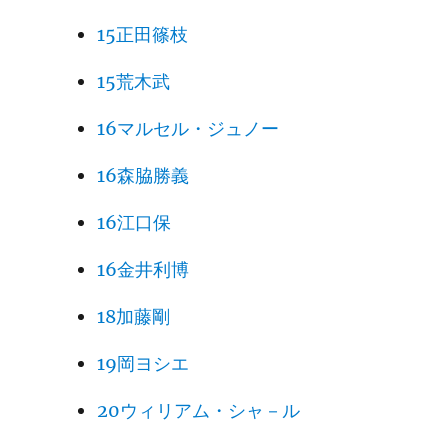
15正田篠枝
15荒木武
16マルセル・ジュノー
16森脇勝義
16江口保
16金井利博
18加藤剛
19岡ヨシエ
20ウィリアム・シャ－ル