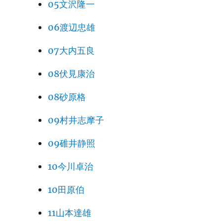
05文沢隆一
06渡辺忠雄
07大内五良
08伏見康治
08砂原格
09村井志摩子
09碓井静照
10今川卓治
10田原伯
11山本達雄