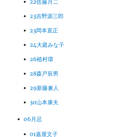
22佐藤月二
23吉野源三郎
23岡本直正
24大庭みな子
26植村環
28森戸辰男
29新藤兼人
30山本康夫
06月忌
01嘉屋文子