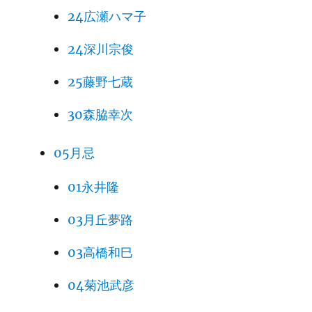
24広瀬ハマ子
24深川宗俊
25藤野七蔵
30森脇幸次
05月忌
01永井隆
03月丘夢路
03高橋和巳
04菊池武彦