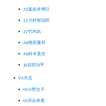
25葉佐井博巳
27川村智治郎
27竹内武
29熊田重邦
29鈴木直吉
31吉田治平
02月忌
01小野文子
01河合幸尾