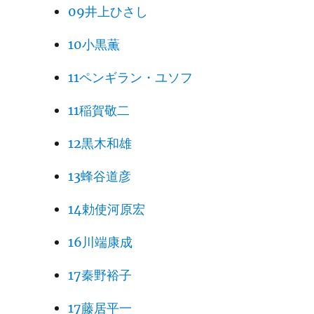
09井上ひさし
10小黒薫
11ペンギラン・ユソフ
11稲賀敬二
12黒木和雄
13蜂谷道彦
14勅使河原宏
16川端康成
17秦野裕子
17藤居平一