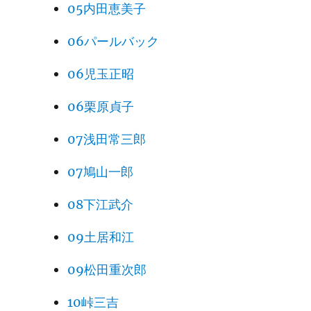
05内田恵美子
06パールバック
06児玉正昭
06栗原貞子
07浅田常三郎
07鳩山一郎
08下江武介
09土居和江
09松田重次郎
10峠三吉