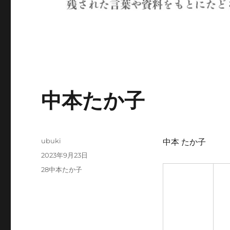
中本たか子
投
ubuki
中本 たか子
稿
投
2023年9月23日
者
稿
カ
28中本たか子
日:
テ
ゴ
リ
ー