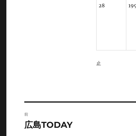
28
19
止
投
前
稿
広島TODAY
前
の
ナ