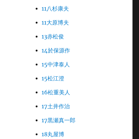
11八杉康夫
11大原博夫
13赤松俊
14於保源作
15中津泰人
15松江澄
16松重美人
17土井作治
17黒瀬真一郎
18丸屋博