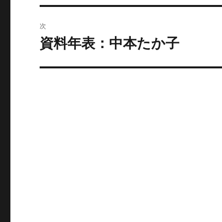
投
ビ
稿:
次
ゲ
資料年表：中本たか子
次
の
ー
投
シ
稿:
ョ
ン