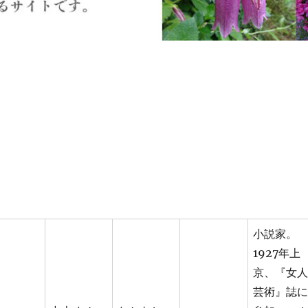
小説家。
1927年上
京、『女人
芸術』誌に