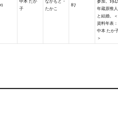
中本 たか
なかもと・
参加。194
91
87
子
たかこ
年蔵原惟人
と結婚。＜
資料年表：
中本 たか
＞