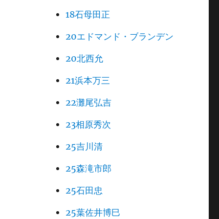
18石母田正
20エドマンド・ブランデン
20北西允
21浜本万三
22灘尾弘吉
23相原秀次
25吉川清
25森滝市郎
25石田忠
25葉佐井博巳