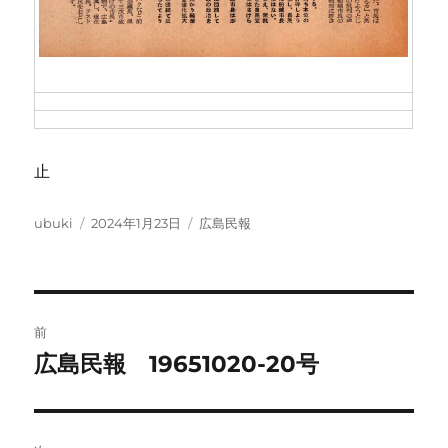
止
投
投
カ
ubuki
2024年1月23日
広島民報
稿
稿
テ
者
日:
ゴ
リ
ー
投
前
稿
広島民報 19651020-20号
前
の
ナ
投
ビ
稿: