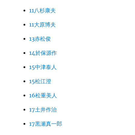
11八杉康夫
11大原博夫
13赤松俊
14於保源作
15中津泰人
15松江澄
16松重美人
17土井作治
17黒瀬真一郎