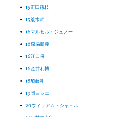
15正田篠枝
15荒木武
16マルセル・ジュノー
16森脇勝義
16江口保
16金井利博
18加藤剛
19岡ヨシエ
20ウィリアム・シャ－ル