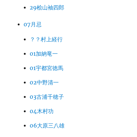
29桧山袖四郎
07月忌
？？村上経行
01加納竜一
01宇都宮徳馬
02中野清一
03古浦千穂子
04木村功
06大原三八雄