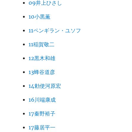
09井上ひさし
10小黒薫
11ペンギラン・ユソフ
11稲賀敬二
12黒木和雄
13蜂谷道彦
14勅使河原宏
16川端康成
17秦野裕子
17藤居平一