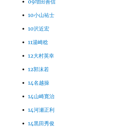
09増田善信
10小山祐士
10沢近宏
11湯崎稔
12大村英幸
12郭沫若
14名越操
14山崎寛治
14河瀬正利
14黒田秀俊