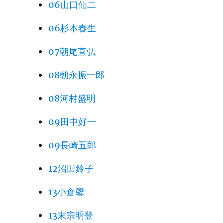
06山口仙二
06杉本春生
07朝尾直弘
08朝永振一郎
08河村盛明
09田中好一
09長崎五郎
12沼田鈴子
13小倉馨
13末宗明登