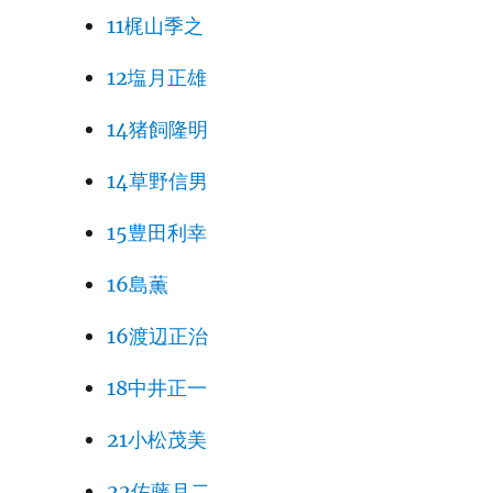
11梶山季之
12塩月正雄
14猪飼隆明
14草野信男
15豊田利幸
16島薫
16渡辺正治
18中井正一
21小松茂美
22佐藤月二