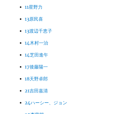
11星野力
13原民喜
13渡辺千恵子
14木村一治
14芝田進午
17後藤陽一
18天野卓郎
21吉田嘉清
24ハーシー、ジョン