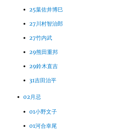
25葉佐井博巳
27川村智治郎
27竹内武
29熊田重邦
29鈴木直吉
31吉田治平
02月忌
01小野文子
01河合幸尾