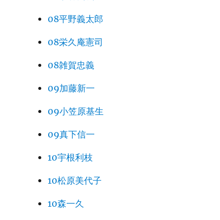
08平野義太郎
08栄久庵憲司
08雑賀忠義
09加藤新一
09小笠原基生
09真下信一
10宇根利枝
10松原美代子
10森一久