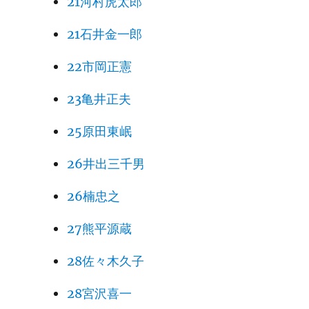
21河村虎太郎
21石井金一郎
22市岡正憲
23亀井正夫
25原田東岷
26井出三千男
26楠忠之
27熊平源蔵
28佐々木久子
28宮沢喜一