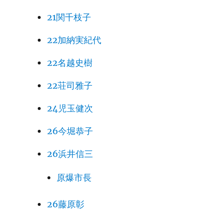
21関千枝子
22加納実紀代
22名越史樹
22荘司雅子
24児玉健次
26今堀恭子
26浜井信三
原爆市長
26藤原彰