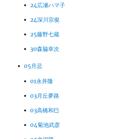
24広瀬ハマ子
24深川宗俊
25藤野七蔵
30森脇幸次
05月忌
01永井隆
03月丘夢路
03高橋和巳
04菊池武彦