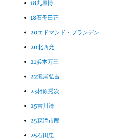
18丸屋博
18石母田正
20エドマンド・ブランデン
20北西允
21浜本万三
22灘尾弘吉
23相原秀次
25吉川清
25森滝市郎
25石田忠