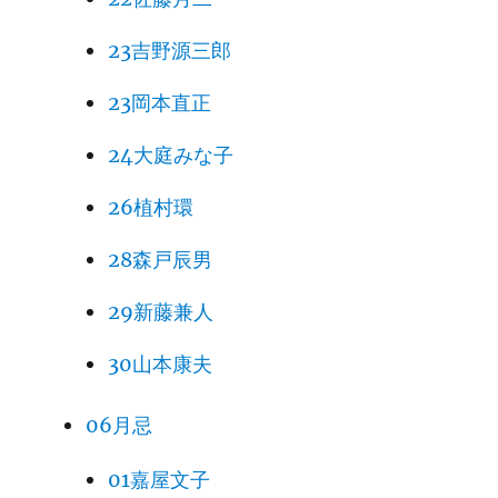
23吉野源三郎
23岡本直正
24大庭みな子
26植村環
28森戸辰男
29新藤兼人
30山本康夫
06月忌
01嘉屋文子