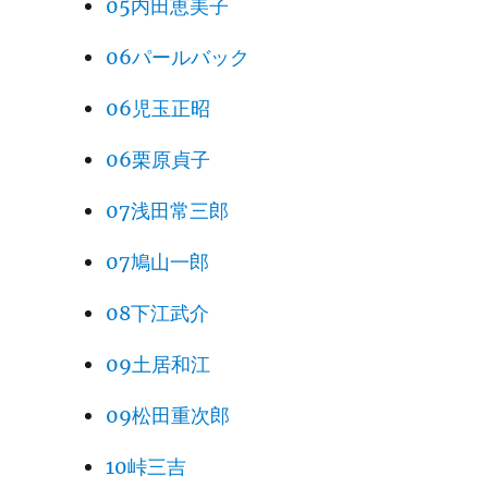
05内田恵美子
06パールバック
06児玉正昭
06栗原貞子
07浅田常三郎
07鳩山一郎
08下江武介
09土居和江
09松田重次郎
10峠三吉