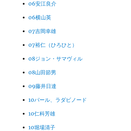
06安江良介
06横山英
07吉岡幸雄
07裕仁（ひろひと）
08ジョン・サマヴィル
08山田節男
09藤井日達
10パール、ラダビノード
10仁科芳雄
10堀場清子