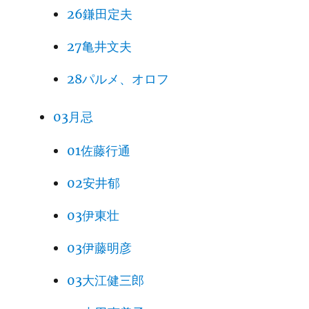
26鎌田定夫
27亀井文夫
28パルメ、オロフ
03月忌
01佐藤行通
02安井郁
03伊東壮
03伊藤明彦
03大江健三郎