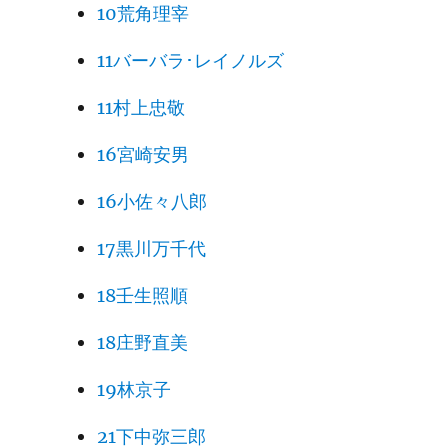
10荒角理宰
11バーバラ･レイノルズ
11村上忠敬
16宮崎安男
16小佐々八郎
17黒川万千代
18壬生照順
18庄野直美
19林京子
21下中弥三郎