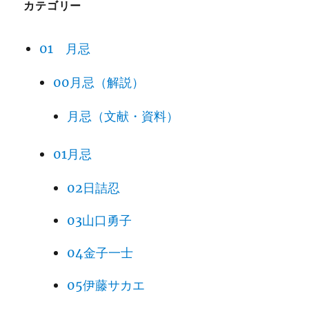
カテゴリー
01 月忌
00月忌（解説）
月忌（文献・資料）
01月忌
02日詰忍
03山口勇子
04金子一士
05伊藤サカエ