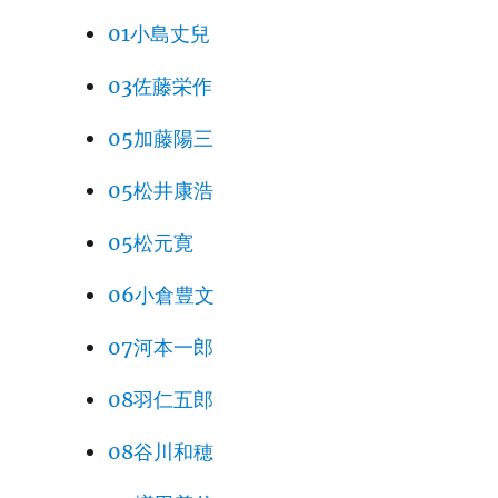
01小島丈兒
03佐藤栄作
05加藤陽三
05松井康浩
05松元寛
06小倉豊文
07河本一郎
08羽仁五郎
08谷川和穂