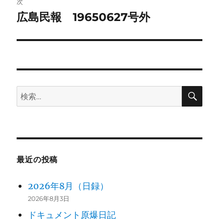
次
ゲ
広島民報 19650627号外
次
の
ー
投
シ
稿:
ョ
検
検
ン
索
索:
最近の投稿
2026年8月（日録）
2026年8月3日
ドキュメント原爆日記