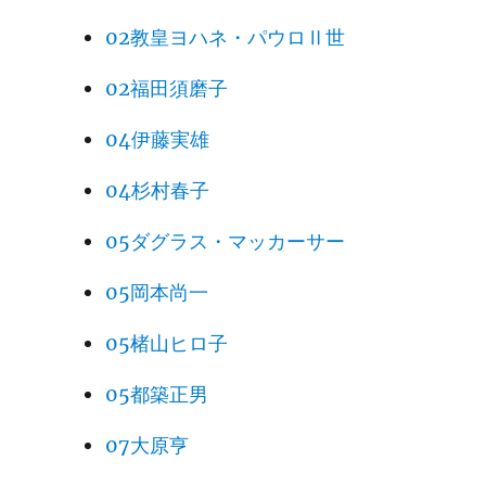
02教皇ヨハネ・パウロⅡ世
02福田須磨子
04伊藤実雄
04杉村春子
05ダグラス・マッカーサー
05岡本尚一
05楮山ヒロ子
05都築正男
07大原亨