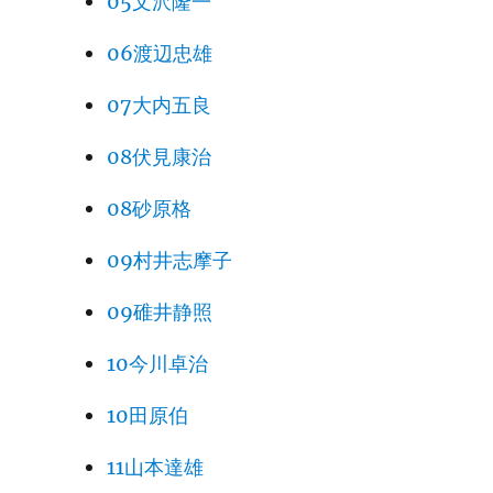
05文沢隆一
06渡辺忠雄
07大内五良
08伏見康治
08砂原格
09村井志摩子
09碓井静照
10今川卓治
10田原伯
11山本達雄