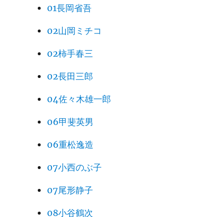
01長岡省吾
02山岡ミチコ
02柿手春三
02長田三郎
04佐々木雄一郎
06甲斐英男
06重松逸造
07小西のぶ子
07尾形静子
08小谷鶴次