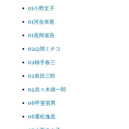
01小野文子
01河合幸尾
01長岡省吾
02山岡ミチコ
02柿手春三
02長田三郎
04佐々木雄一郎
06甲斐英男
06重松逸造