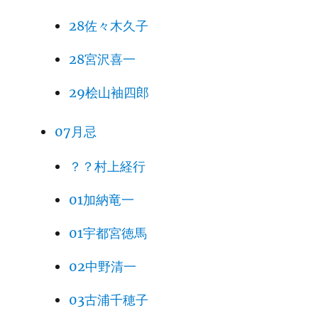
28佐々木久子
28宮沢喜一
29桧山袖四郎
07月忌
？？村上経行
01加納竜一
01宇都宮徳馬
02中野清一
03古浦千穂子