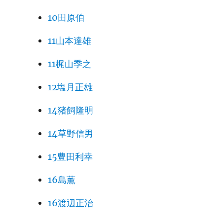
10田原伯
11山本達雄
11梶山季之
12塩月正雄
14猪飼隆明
14草野信男
15豊田利幸
16島薫
16渡辺正治