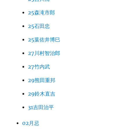
25森滝市郎
25石田忠
25葉佐井博巳
27川村智治郎
27竹内武
29熊田重邦
29鈴木直吉
31吉田治平
02月忌