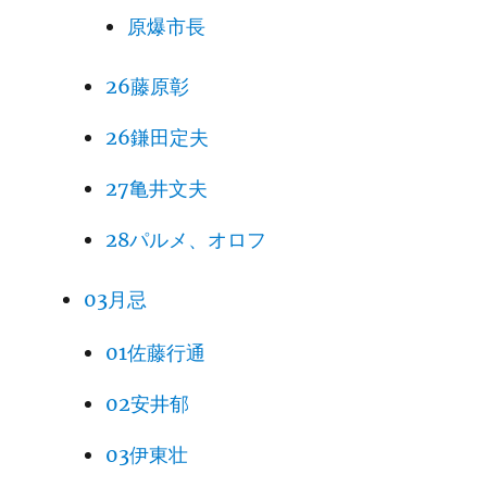
原爆市長
26藤原彰
26鎌田定夫
27亀井文夫
28パルメ、オロフ
03月忌
01佐藤行通
02安井郁
03伊東壮