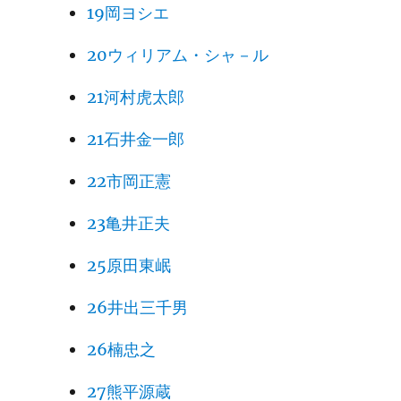
19岡ヨシエ
20ウィリアム・シャ－ル
21河村虎太郎
21石井金一郎
22市岡正憲
23亀井正夫
25原田東岷
26井出三千男
26楠忠之
27熊平源蔵