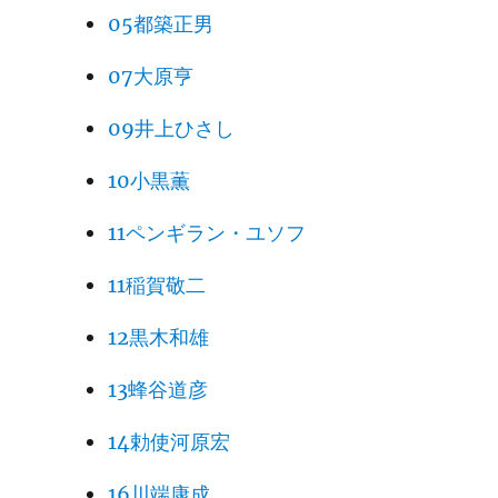
05都築正男
07大原亨
09井上ひさし
10小黒薫
11ペンギラン・ユソフ
11稲賀敬二
12黒木和雄
13蜂谷道彦
14勅使河原宏
16川端康成