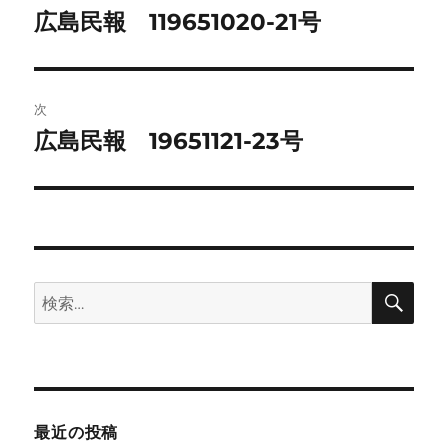
稿
広島民報 119651020-21号
前
の
ナ
投
ビ
稿:
次
ゲ
広島民報 19651121-23号
次
の
ー
投
シ
稿:
ョ
検
検
ン
索
索:
最近の投稿