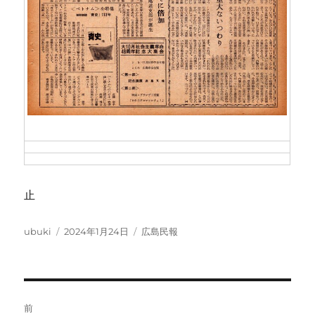
止
投
投
カ
ubuki
2024年1月24日
広島民報
稿
稿
テ
者
日:
ゴ
リ
ー
投
前