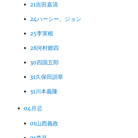
21吉田嘉清
24ハーシー、ジョン
25李実根
28河村郷四
30四国五郎
31久保田訓章
31川本義隆
04月忌
01山西義政
01森亘