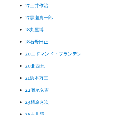
17土井作治
17黒瀬真一郎
18丸屋博
18石母田正
20エドマンド・ブランデン
20北西允
21浜本万三
22灘尾弘吉
23相原秀次
25吉川清