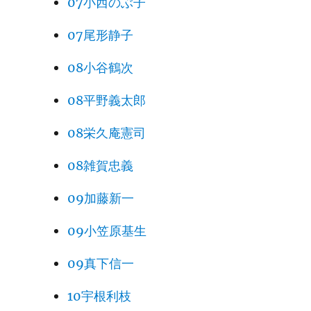
07小西のぶ子
07尾形静子
08小谷鶴次
08平野義太郎
08栄久庵憲司
08雑賀忠義
09加藤新一
09小笠原基生
09真下信一
10宇根利枝