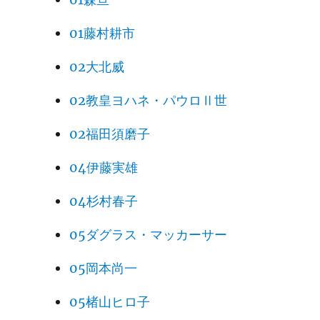
01藤村耕市
02大北威
02教皇ヨハネ・パウロⅡ世
02福田須磨子
04伊藤実雄
04杉村春子
05ダグラス・マッカーサー
05岡本尚一
05楮山ヒロ子