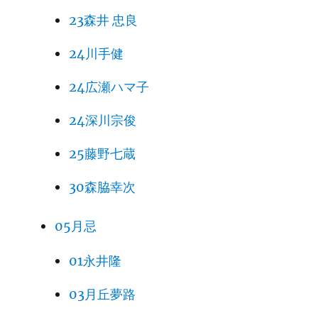
23森井 忠良
24川手健
24広瀬ハマ子
24深川宗俊
25藤野七蔵
30森脇幸次
05月忌
01永井隆
03月丘夢路