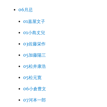
06月忌
01嘉屋文子
01小島丈兒
03佐藤栄作
05加藤陽三
05松井康浩
05松元寛
06小倉豊文
07河本一郎