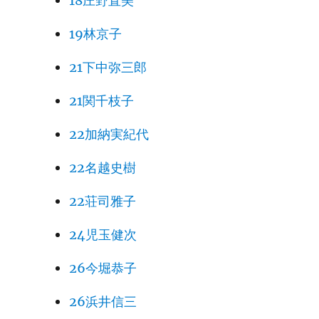
18庄野直美
19林京子
21下中弥三郎
21関千枝子
22加納実紀代
22名越史樹
22荘司雅子
24児玉健次
26今堀恭子
26浜井信三