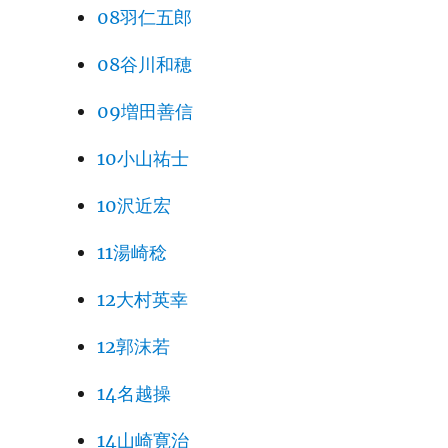
08羽仁五郎
08谷川和穂
09増田善信
10小山祐士
10沢近宏
11湯崎稔
12大村英幸
12郭沫若
14名越操
14山崎寛治