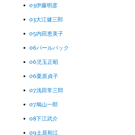
03伊藤明彦
03大江健三郎
05内田恵美子
06パールバック
06児玉正昭
06栗原貞子
07浅田常三郎
07鳩山一郎
08下江武介
09土居和江