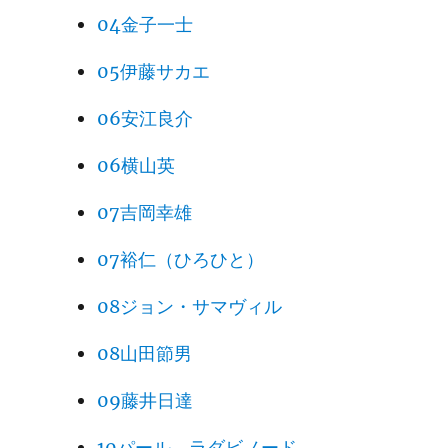
04金子一士
05伊藤サカエ
06安江良介
06横山英
07吉岡幸雄
07裕仁（ひろひと）
08ジョン・サマヴィル
08山田節男
09藤井日達
10パール、ラダビノード