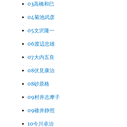
03高橋和巳
04菊池武彦
05文沢隆一
06渡辺忠雄
07大内五良
08伏見康治
08砂原格
09村井志摩子
09碓井静照
10今川卓治