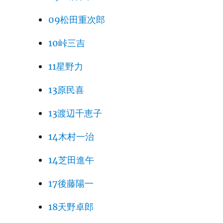
09松田重次郎
10峠三吉
11星野力
13原民喜
13渡辺千恵子
14木村一治
14芝田進午
17後藤陽一
18天野卓郎