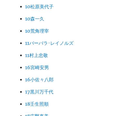
10松原美代子
10森一久
10荒角理宰
11バーバラ･レイノルズ
11村上忠敬
16宮崎安男
16小佐々八郎
17黒川万千代
18壬生照順