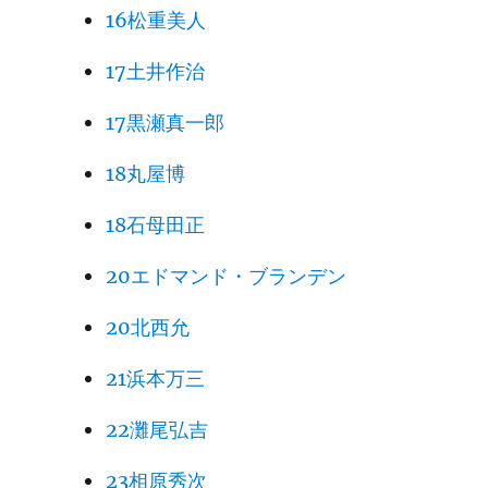
16松重美人
17土井作治
17黒瀬真一郎
18丸屋博
18石母田正
20エドマンド・ブランデン
20北西允
21浜本万三
22灘尾弘吉
23相原秀次