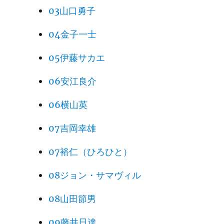
03山口勇子
04金子一士
05伊藤サカエ
06安江良介
06横山英
07吉岡幸雄
07裕仁（ひろひと）
08ジョン・サマヴィル
08山田節男
09藤井日達