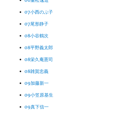
06重松逸造
07小西のぶ子
07尾形静子
08小谷鶴次
08平野義太郎
08栄久庵憲司
08雑賀忠義
09加藤新一
09小笠原基生
09真下信一