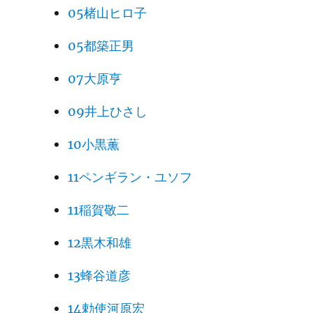
05楮山ヒロ子
05都築正男
07大原亨
09井上ひさし
10小黒薫
11ペンギラン・ユソフ
11稲賀敬二
12黒木和雄
13蜂谷道彦
14勅使河原宏