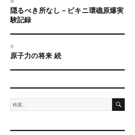
前
稿
隠るべき所なし－ビキニ環礁原爆実
前
の
験記録
ナ
投
ビ
稿:
ゲ
次
原子力の将来 続
次
ー
の
シ
投
稿:
ョ
ン
検
検
索
索: