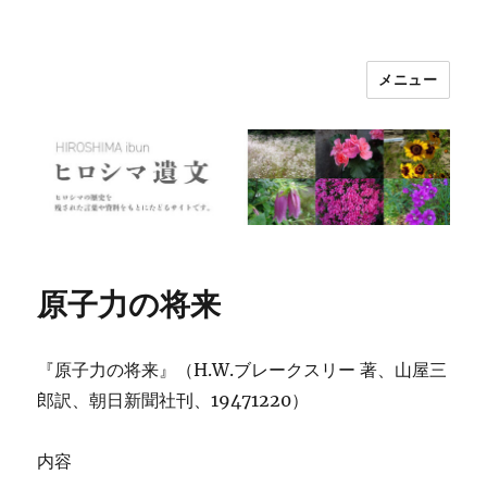
メニュー
ヒロシマ遺文
原子力の将来
『原子力の将来』（H.W.ブレークスリー 著、山屋三
郎訳、朝日新聞社刊、19471220）
内容