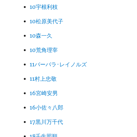
10宇根利枝
10松原美代子
10森一久
10荒角理宰
11バーバラ･レイノルズ
11村上忠敬
16宮崎安男
16小佐々八郎
17黒川万千代
18壬生照順