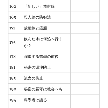
162
「新しい」放射線
165
殺人線の防御法
171
放射線と癌腫
飲んだ水は何処へ行く
175
か？
178
躍進する醫學の前後
181
秘密の漏洩防止
185
流言の防止
190
秘密の厳守は教会へも
194
科學者は語る