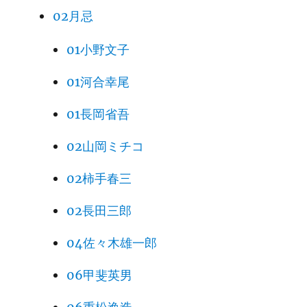
02月忌
01小野文子
01河合幸尾
01長岡省吾
02山岡ミチコ
02柿手春三
02長田三郎
04佐々木雄一郎
06甲斐英男