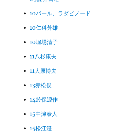
10パール、ラダビノード
10仁科芳雄
10堀場清子
11八杉康夫
11大原博夫
13赤松俊
14於保源作
15中津泰人
15松江澄