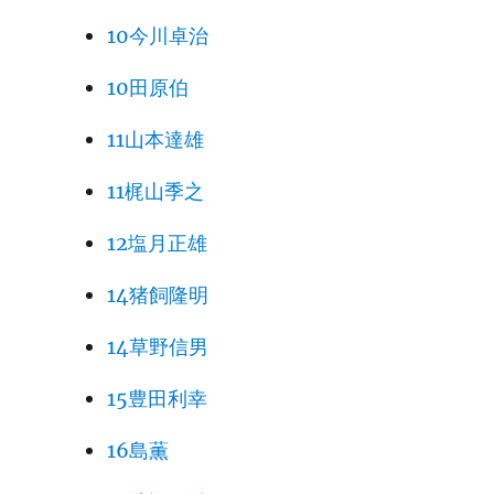
10今川卓治
10田原伯
11山本達雄
11梶山季之
12塩月正雄
14猪飼隆明
14草野信男
15豊田利幸
16島薫