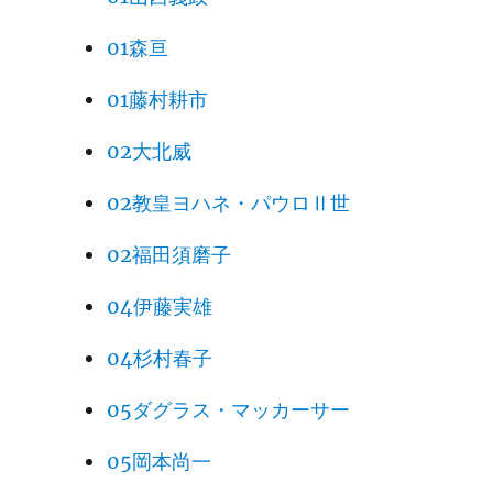
01森亘
01藤村耕市
02大北威
02教皇ヨハネ・パウロⅡ世
02福田須磨子
04伊藤実雄
04杉村春子
05ダグラス・マッカーサー
05岡本尚一