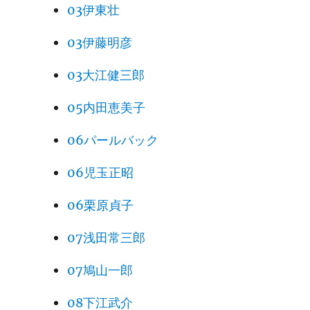
03伊東壮
03伊藤明彦
03大江健三郎
05内田恵美子
06パールバック
06児玉正昭
06栗原貞子
07浅田常三郎
07鳩山一郎
08下江武介