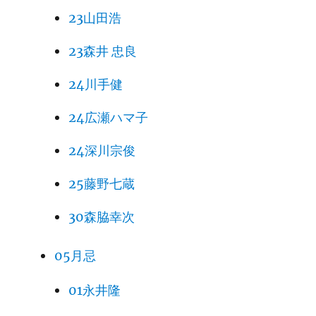
23山田浩
23森井 忠良
24川手健
24広瀬ハマ子
24深川宗俊
25藤野七蔵
30森脇幸次
05月忌
01永井隆