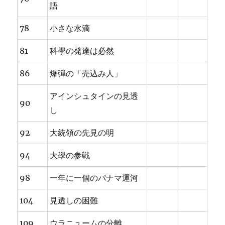
語
78
小さな水滴
81
科學の発達は必然
86
爆弾の「売込み人」
アインシュタインの見透
90
し
92
大統領の先見の明
94
大學の参戦
98
一年に一個のパナマ運河
104
見透しの困難
109
ウラニュームの分離