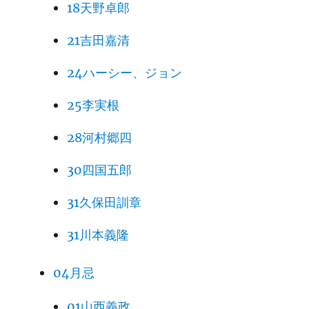
18天野卓郎
21吉田嘉清
24ハーシー、ジョン
25李実根
28河村郷四
30四国五郎
31久保田訓章
31川本義隆
04月忌
01山西義政