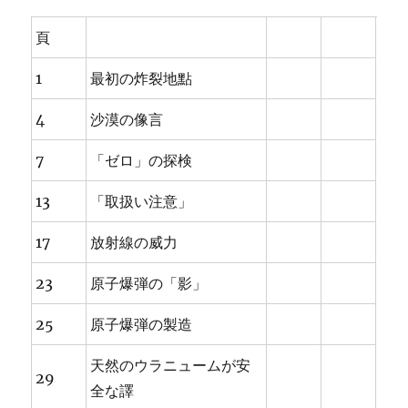
頁
1
最初の炸裂地點
4
沙漠の像言
7
「ゼロ」の探検
13
「取扱い注意」
17
放射線の威力
23
原子爆弾の「影」
25
原子爆弾の製造
天然のウラニュームが安
29
全な譯