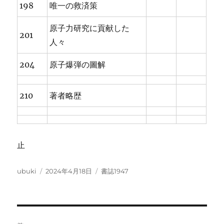
198
唯一の救済策
原子力研究に貢献した
201
人々
204
原子爆弾の圖解
210
著者略歴
止
投
投
カ
ubuki
2024年4月18日
書誌1947
稿
稿
テ
者
日:
ゴ
リ
ー
投