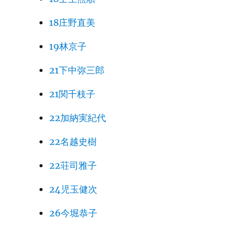
18庄野直美
19林京子
21下中弥三郎
21関千枝子
22加納実紀代
22名越史樹
22荘司雅子
24児玉健次
26今堀恭子