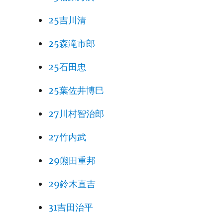
25吉川清
25森滝市郎
25石田忠
25葉佐井博巳
27川村智治郎
27竹内武
29熊田重邦
29鈴木直吉
31吉田治平