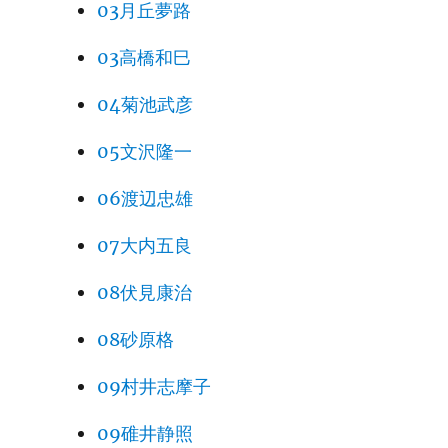
03月丘夢路
03高橋和巳
04菊池武彦
05文沢隆一
06渡辺忠雄
07大内五良
08伏見康治
08砂原格
09村井志摩子
09碓井静照