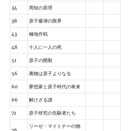
34
周知の原理
38
原子爆弾の限界
43
極地作戦
48
十人に一人の死
51
原子の開裂
56
萬物は原子よりなる
60
夢想家と原子時代の将来
66
解けざる謎
71
原子研究の先駆者たち
リーゼ・マイトナーの物
76