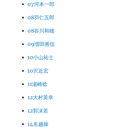
07河本一郎
08羽仁五郎
08谷川和穂
09増田善信
10小山祐士
10沢近宏
11湯崎稔
12大村英幸
12郭沫若
14名越操