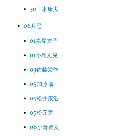
30山本康夫
06月忌
01嘉屋文子
01小島丈兒
03佐藤栄作
05加藤陽三
05松井康浩
05松元寛
06小倉豊文