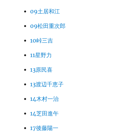
09土居和江
09松田重次郎
10峠三吉
11星野力
13原民喜
13渡辺千恵子
14木村一治
14芝田進午
17後藤陽一