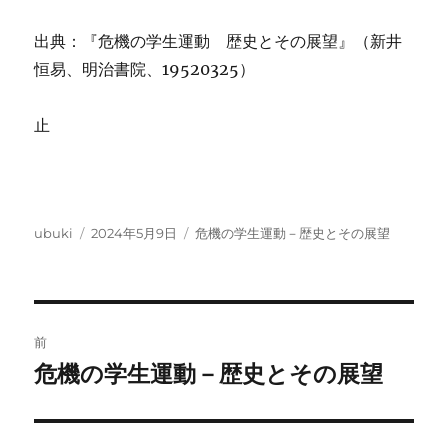
出典：『危機の学生運動 歴史とその展望』（新井
恒易、明治書院、19520325）
止
投
投
カ
ubuki
2024年5月9日
危機の学生運動－歴史とその展望
稿
稿
テ
者
日:
ゴ
リ
ー
投
前
稿
危機の学生運動－歴史とその展望
前
の
ナ
投