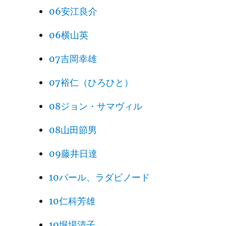
06安江良介
06横山英
07吉岡幸雄
07裕仁（ひろひと）
08ジョン・サマヴィル
08山田節男
09藤井日達
10パール、ラダビノード
10仁科芳雄
10堀場清子