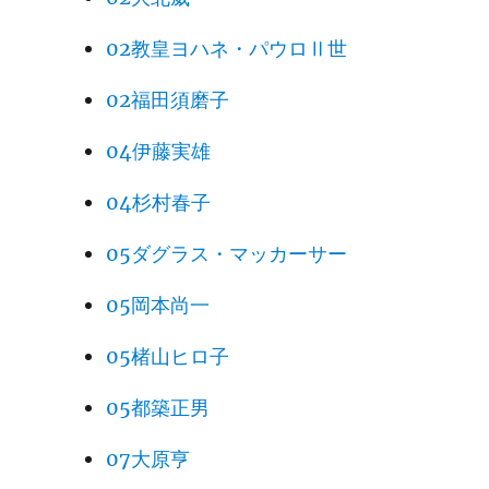
02教皇ヨハネ・パウロⅡ世
02福田須磨子
04伊藤実雄
04杉村春子
05ダグラス・マッカーサー
05岡本尚一
05楮山ヒロ子
05都築正男
07大原亨