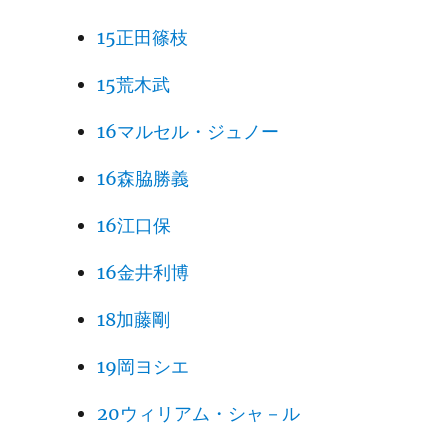
15正田篠枝
15荒木武
16マルセル・ジュノー
16森脇勝義
16江口保
16金井利博
18加藤剛
19岡ヨシエ
20ウィリアム・シャ－ル