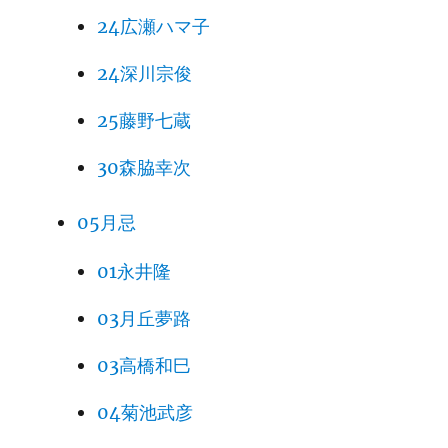
24広瀬ハマ子
24深川宗俊
25藤野七蔵
30森脇幸次
05月忌
01永井隆
03月丘夢路
03高橋和巳
04菊池武彦