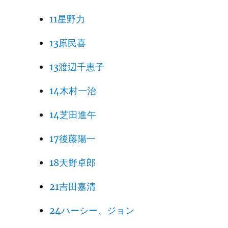
11星野力
13原民喜
13渡辺千恵子
14木村一治
14芝田進午
17後藤陽一
18天野卓郎
21吉田嘉清
24ハーシー、ジョン