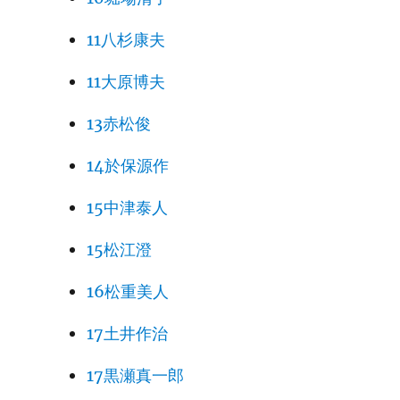
11八杉康夫
11大原博夫
13赤松俊
14於保源作
15中津泰人
15松江澄
16松重美人
17土井作治
17黒瀬真一郎