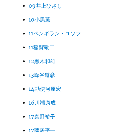
09井上ひさし
10小黒薫
11ペンギラン・ユソフ
11稲賀敬二
12黒木和雄
13蜂谷道彦
14勅使河原宏
16川端康成
17秦野裕子
17藤居平一