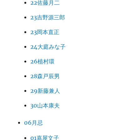
22佐藤月二
23吉野源三郎
23岡本直正
24大庭みな子
26植村環
28森戸辰男
29新藤兼人
30山本康夫
06月忌
01嘉屋文子