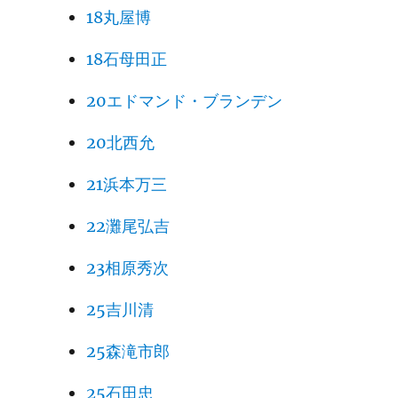
18丸屋博
18石母田正
20エドマンド・ブランデン
20北西允
21浜本万三
22灘尾弘吉
23相原秀次
25吉川清
25森滝市郎
25石田忠