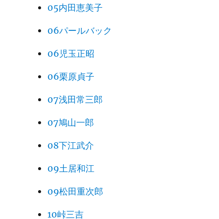
05内田恵美子
06パールバック
06児玉正昭
06栗原貞子
07浅田常三郎
07鳩山一郎
08下江武介
09土居和江
09松田重次郎
10峠三吉