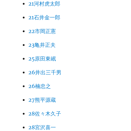
21河村虎太郎
21石井金一郎
22市岡正憲
23亀井正夫
25原田東岷
26井出三千男
26楠忠之
27熊平源蔵
28佐々木久子
28宮沢喜一