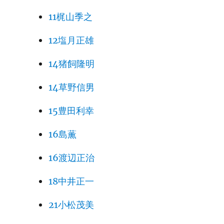
11梶山季之
12塩月正雄
14猪飼隆明
14草野信男
15豊田利幸
16島薫
16渡辺正治
18中井正一
21小松茂美