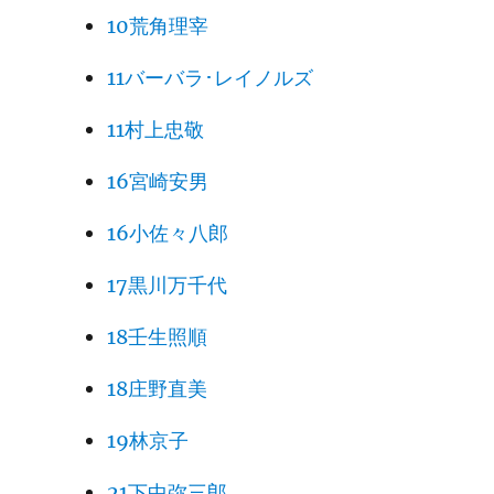
10荒角理宰
11バーバラ･レイノルズ
11村上忠敬
16宮崎安男
16小佐々八郎
17黒川万千代
18壬生照順
18庄野直美
19林京子
21下中弥三郎