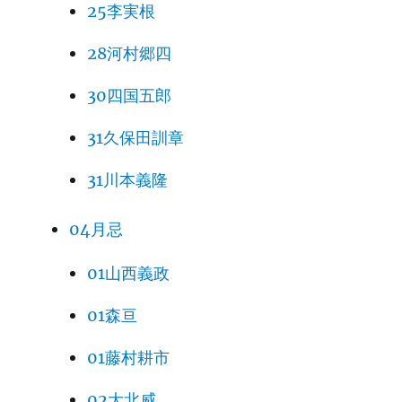
25李実根
28河村郷四
30四国五郎
31久保田訓章
31川本義隆
04月忌
01山西義政
01森亘
01藤村耕市
02大北威