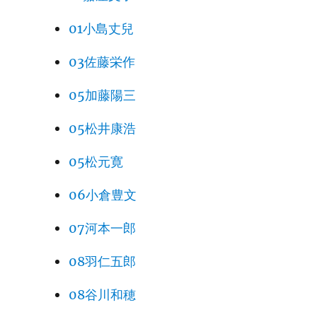
01小島丈兒
03佐藤栄作
05加藤陽三
05松井康浩
05松元寛
06小倉豊文
07河本一郎
08羽仁五郎
08谷川和穂