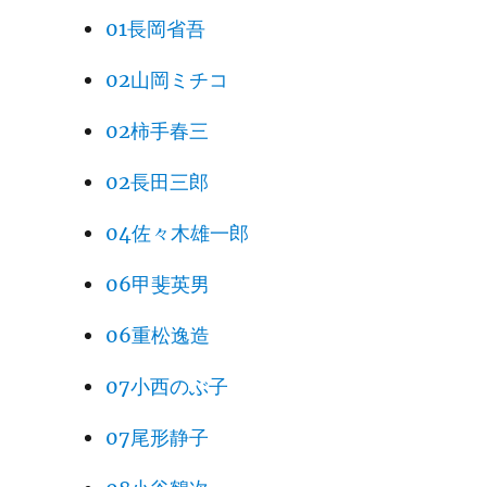
01長岡省吾
02山岡ミチコ
02柿手春三
02長田三郎
04佐々木雄一郎
06甲斐英男
06重松逸造
07小西のぶ子
07尾形静子