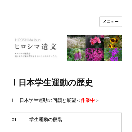
メニュー
ヒロシマ遺文
Ⅰ日本学生運動の歴史
Ⅰ 日本学生運動の回顧と展望＜
作業中
＞
01
学生運動の段階