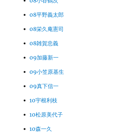
08小谷鶴次
08平野義太郎
08栄久庵憲司
08雑賀忠義
09加藤新一
09小笠原基生
09真下信一
10宇根利枝
10松原美代子
10森一久