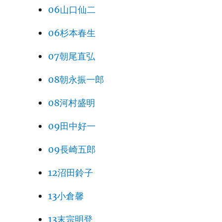
06山口仙二
06杉本春生
07朝尾直弘
08朝永振一郎
08河村盛明
09田中好一
09長崎五郎
12沼田鈴子
13小倉馨
13末宗明登