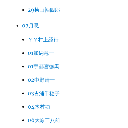
29桧山袖四郎
07月忌
？？村上経行
01加納竜一
01宇都宮徳馬
02中野清一
03古浦千穂子
04木村功
06大原三八雄