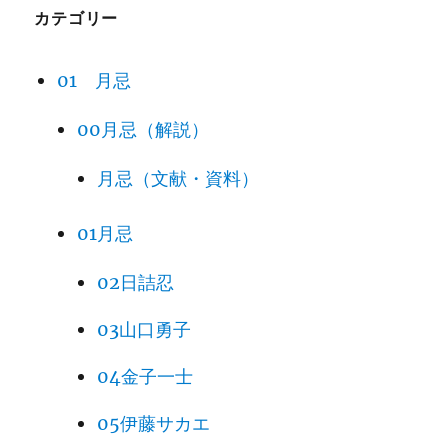
カテゴリー
01 月忌
00月忌（解説）
月忌（文献・資料）
01月忌
02日詰忍
03山口勇子
04金子一士
05伊藤サカエ