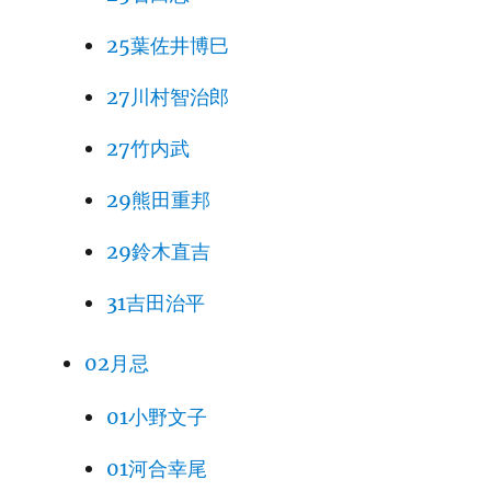
25葉佐井博巳
27川村智治郎
27竹内武
29熊田重邦
29鈴木直吉
31吉田治平
02月忌
01小野文子
01河合幸尾