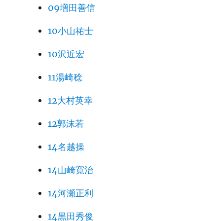
09増田善信
10小山祐士
10沢近宏
11湯崎稔
12大村英幸
12郭沫若
14名越操
14山崎寛治
14河瀬正利
14黒田秀俊