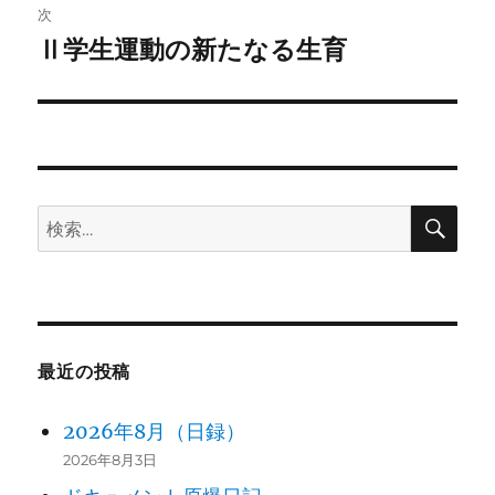
ビ
稿:
次
ゲ
Ⅱ学生運動の新たなる生育
次
の
ー
投
シ
稿:
ョ
検
検
ン
索
索:
最近の投稿
2026年8月（日録）
2026年8月3日