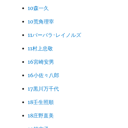
10森一久
10荒角理宰
11バーバラ･レイノルズ
11村上忠敬
16宮崎安男
16小佐々八郎
17黒川万千代
18壬生照順
18庄野直美