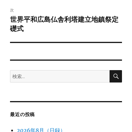
投
ビ
稿:
次
ゲ
世界平和広島仏舎利塔建立地鎮祭定
次
の
礎式
ー
投
シ
稿:
ョ
ン
検
検
索
索:
最近の投稿
2026年8月（日録）