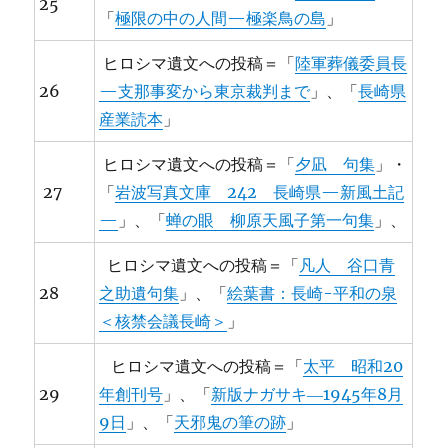
25
「
極限の中の人間—極楽鳥の島
」
ヒロシマ遺文への投稿＝「
陸軍葬儀委員長
26
—支那事変から東京裁判まで
」、「
長崎県
産業読本
」
ヒロシマ遺文への投稿＝「
夕凪 句集
」・
27
「
岩波写真文庫 242 長崎県—新風土記
—
」、「
蝉の眼 柳原天風子第一句集
」、
ヒロシマ遺文への投稿＝「
凡人 谷口青
28
之助遺句集
」、「
絵葉書：長崎-平和の泉
＜核禁会議長崎＞
」
ヒロシマ遺文への投稿＝「
太平 昭和20
29
年創刊号
」、「
新版ナガサキ―1945年8月
9日
」、「
天邪鬼の筆の跡
」