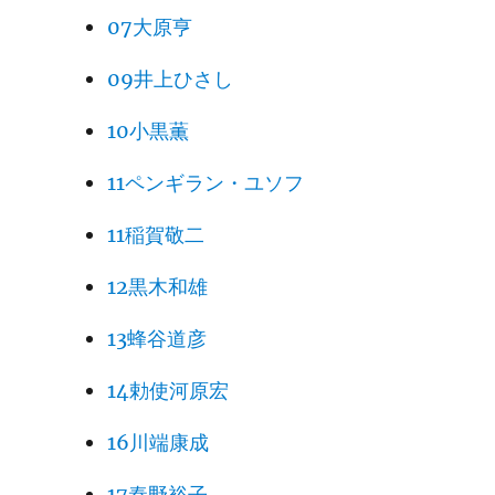
07大原亨
09井上ひさし
10小黒薫
11ペンギラン・ユソフ
11稲賀敬二
12黒木和雄
13蜂谷道彦
14勅使河原宏
16川端康成
17秦野裕子