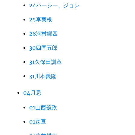
24ハーシー、ジョン
25李実根
28河村郷四
30四国五郎
31久保田訓章
31川本義隆
04月忌
01山西義政
01森亘