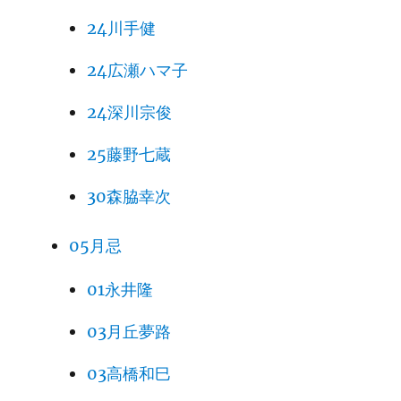
24川手健
24広瀬ハマ子
24深川宗俊
25藤野七蔵
30森脇幸次
05月忌
01永井隆
03月丘夢路
03高橋和巳