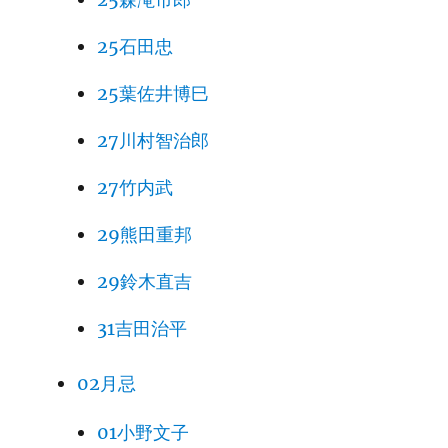
25石田忠
25葉佐井博巳
27川村智治郎
27竹内武
29熊田重邦
29鈴木直吉
31吉田治平
02月忌
01小野文子