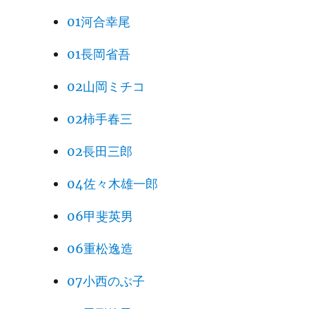
01河合幸尾
01長岡省吾
02山岡ミチコ
02柿手春三
02長田三郎
04佐々木雄一郎
06甲斐英男
06重松逸造
07小西のぶ子