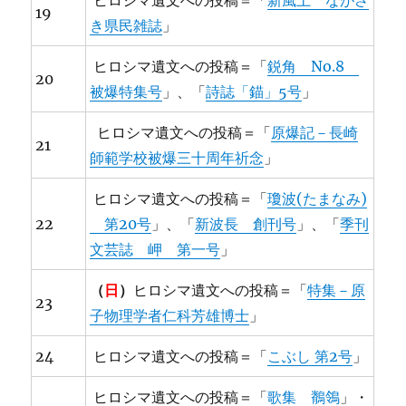
ヒロシマ遺文への投稿＝「
新風土 ながさ
19
き県民雑誌
」
ヒロシマ遺文への投稿＝「
鋭角 No.8
20
被爆特集号
」、「
詩誌「錨」5号
」
ヒロシマ遺文への投稿＝「
原爆記－長崎
21
師範学校被爆三十周年祈念
」
ヒロシマ遺文への投稿＝「
瓊波(たまなみ)
22
第20号
」、「
新波長 創刊号
」、「
季刊
文芸誌 岬 第一号
」
（
日
）
ヒロシマ遺文への投稿＝「
特集－原
23
子物理学者仁科芳雄博士
」
24
ヒロシマ遺文への投稿＝「
こぶし 第2号
」
ヒロシマ遺文への投稿＝「
歌集 鶺鴒
」・