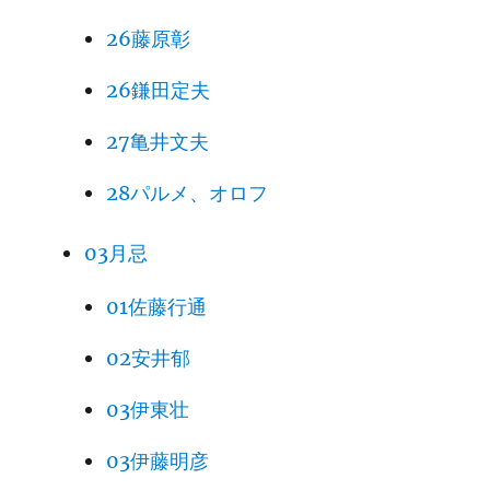
26藤原彰
26鎌田定夫
27亀井文夫
28パルメ、オロフ
03月忌
01佐藤行通
02安井郁
03伊東壮
03伊藤明彦