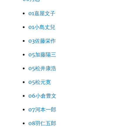
01嘉屋文子
01小島丈兒
03佐藤栄作
05加藤陽三
05松井康浩
05松元寛
06小倉豊文
07河本一郎
08羽仁五郎