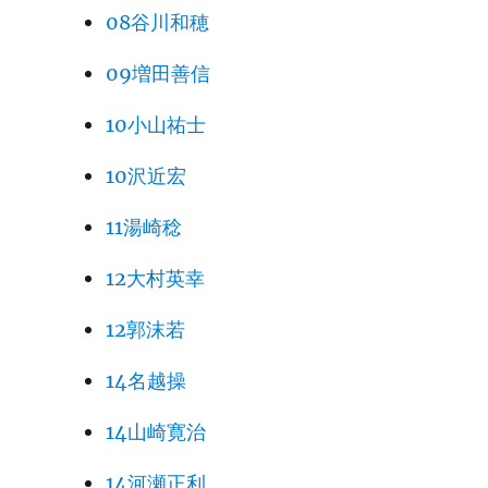
08谷川和穂
09増田善信
10小山祐士
10沢近宏
11湯崎稔
12大村英幸
12郭沫若
14名越操
14山崎寛治
14河瀬正利