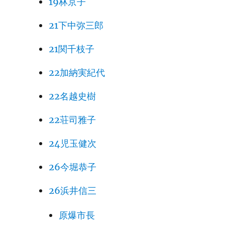
19林京子
21下中弥三郎
21関千枝子
22加納実紀代
22名越史樹
22荘司雅子
24児玉健次
26今堀恭子
26浜井信三
原爆市長