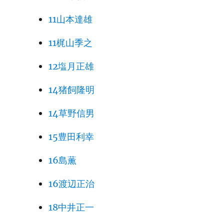
11山本達雄
11梶山季之
12塩月正雄
14猪飼隆明
14草野信男
15豊田利幸
16島薫
16渡辺正治
18中井正一