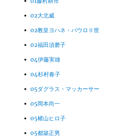
01藤村耕市
02大北威
02教皇ヨハネ・パウロⅡ世
02福田須磨子
04伊藤実雄
04杉村春子
05ダグラス・マッカーサー
05岡本尚一
05楮山ヒロ子
05都築正男