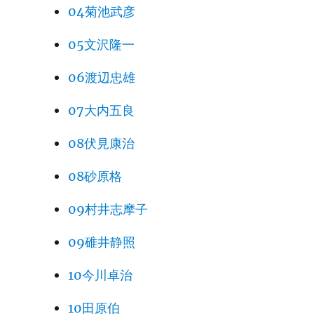
04菊池武彦
05文沢隆一
06渡辺忠雄
07大内五良
08伏見康治
08砂原格
09村井志摩子
09碓井静照
10今川卓治
10田原伯