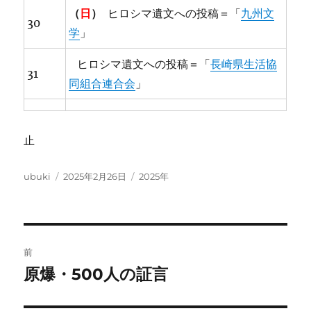
（
日
）
ヒロシマ遺文への投稿＝「
九州文
30
学
」
ヒロシマ遺文への投稿＝「
長崎県生活協
31
同組合連合会
」
止
投
投
カ
ubuki
2025年2月26日
2025年
稿
稿
テ
者
日:
ゴ
リ
ー
投
前
稿
原爆・500人の証言
前
の
ナ