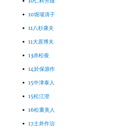
10仁科芳雄
10堀場清子
11八杉康夫
11大原博夫
13赤松俊
14於保源作
15中津泰人
15松江澄
16松重美人
17土井作治