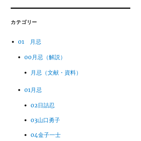
カテゴリー
01 月忌
00月忌（解説）
月忌（文献・資料）
01月忌
02日詰忍
03山口勇子
04金子一士