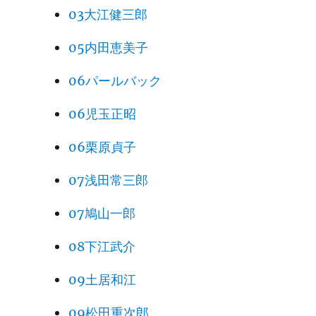
03大江健三郎
05内田恵美子
06パールバック
06児玉正昭
06栗原貞子
07浅田常三郎
07鳩山一郎
08下江武介
09土居和江
09松田重次郎