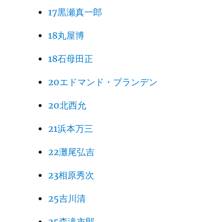
17黒瀬真一郎
18丸屋博
18石母田正
20エドマンド・ブランデン
20北西允
21浜本万三
22灘尾弘吉
23相原秀次
25吉川清
25森滝市郎