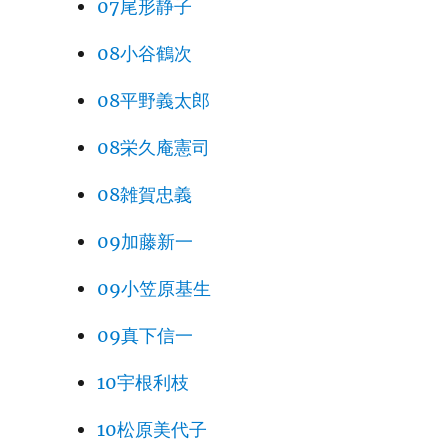
07尾形静子
08小谷鶴次
08平野義太郎
08栄久庵憲司
08雑賀忠義
09加藤新一
09小笠原基生
09真下信一
10宇根利枝
10松原美代子