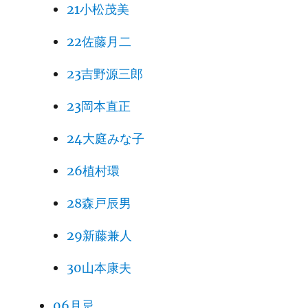
21小松茂美
22佐藤月二
23吉野源三郎
23岡本直正
24大庭みな子
26植村環
28森戸辰男
29新藤兼人
30山本康夫
06月忌