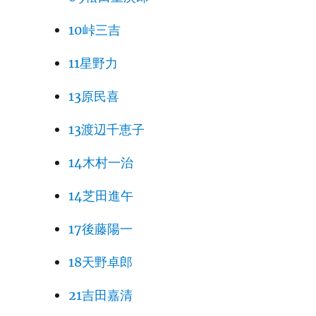
10峠三吉
11星野力
13原民喜
13渡辺千恵子
14木村一治
14芝田進午
17後藤陽一
18天野卓郎
21吉田嘉清