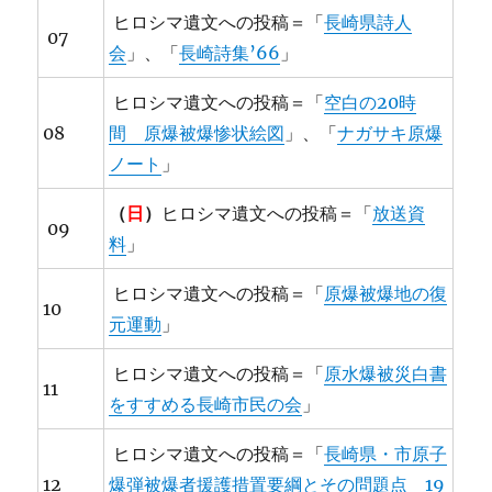
ヒロシマ遺文への投稿＝「
長崎県詩人
07
会
」、「
長崎詩集’66
」
ヒロシマ遺文への投稿＝「
空白の20時
08
間 原爆被爆惨状絵図
」、「
ナガサキ原爆
ノート
」
（
日
）
ヒロシマ遺文への投稿＝「
放送資
09
料
」
ヒロシマ遺文への投稿＝「
原爆被爆地の復
10
元運動
」
ヒロシマ遺文への投稿＝「
原水爆被災白書
11
をすすめる長崎市民の会
」
ヒロシマ遺文への投稿＝「
長崎県・市原子
12
爆弾被爆者援護措置要綱とその問題点 19