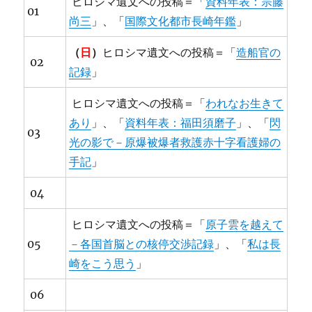
ヒロシマ遺文への投稿＝「
資料年表：宗藤
01
尚三
」、「
国際文化都市長崎年鑑
」
（
日
）
ヒロシマ遺文への投稿＝「
造船官の
02
記録
」
ヒロシマ遺文への投稿＝「
われなお生きて
あり
」、「
資料年表：福田須磨子
」、「
閃
03
光の影で－原爆被爆者救護赤十字看護婦の
手記
」
04
ヒロシマ遺文への投稿＝「
原子雲を越えて
05
－各国首脳との核停交渉記録
」、「
私は長
崎をこう思う
」
06