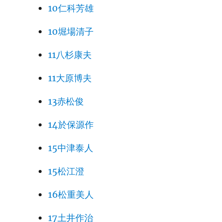
10仁科芳雄
10堀場清子
11八杉康夫
11大原博夫
13赤松俊
14於保源作
15中津泰人
15松江澄
16松重美人
17土井作治