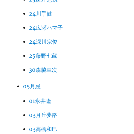
24川手健
24広瀬ハマ子
24深川宗俊
25藤野七蔵
30森脇幸次
05月忌
01永井隆
03月丘夢路
03高橋和巳