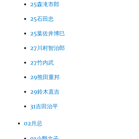
25森滝市郎
25石田忠
25葉佐井博巳
27川村智治郎
27竹内武
29熊田重邦
29鈴木直吉
31吉田治平
02月忌
01小野文子