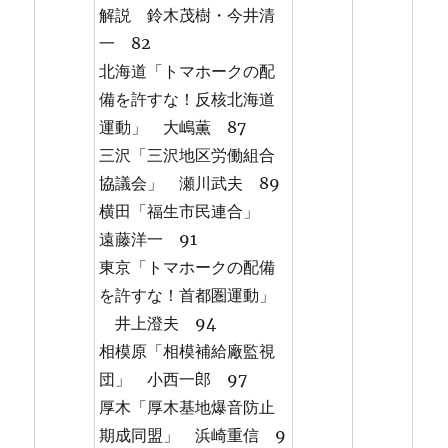
解説 鈴木茂樹・今井清
一 82
北海道「トマホークの配
備を許すな！反核北海道
運動」 大嶋薫 87
三沢「三沢地区労働組合
協議会」 瀬川武夫 89
横田「福生市民連合」
遠藤洋一 91
東京「トマホークの配備
を許すな！首都圏運動」
井上澄夫 94
相模原「相模補給廠監視
団」 小西一郎 97
厚木「厚木基地爆音防止
期成同盟」 浜崎重信 9