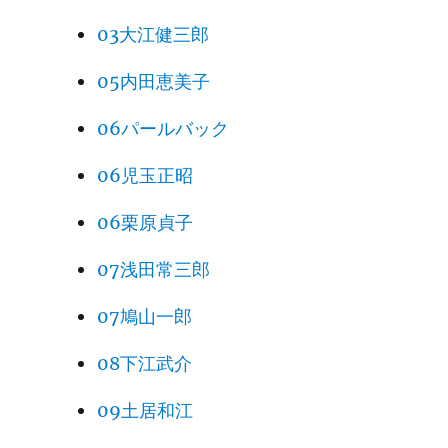
03大江健三郎
05内田恵美子
06パールバック
06児玉正昭
06栗原貞子
07浅田常三郎
07鳩山一郎
08下江武介
09土居和江