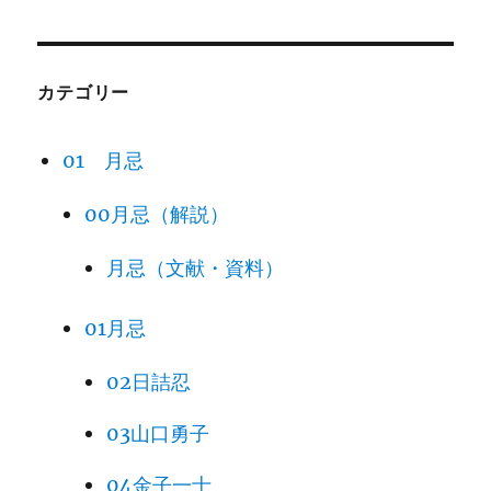
カテゴリー
01 月忌
00月忌（解説）
月忌（文献・資料）
01月忌
02日詰忍
03山口勇子
04金子一士