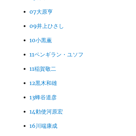
07大原亨
09井上ひさし
10小黒薫
11ペンギラン・ユソフ
11稲賀敬二
12黒木和雄
13蜂谷道彦
14勅使河原宏
16川端康成