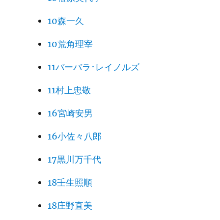
10森一久
10荒角理宰
11バーバラ･レイノルズ
11村上忠敬
16宮崎安男
16小佐々八郎
17黒川万千代
18壬生照順
18庄野直美