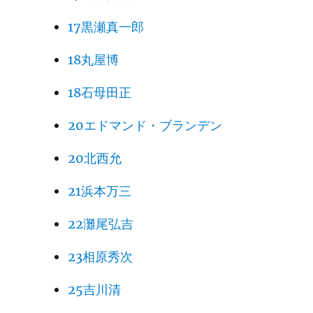
17黒瀬真一郎
18丸屋博
18石母田正
20エドマンド・ブランデン
20北西允
21浜本万三
22灘尾弘吉
23相原秀次
25吉川清