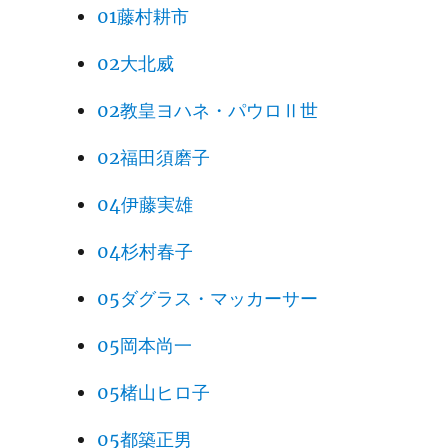
01藤村耕市
02大北威
02教皇ヨハネ・パウロⅡ世
02福田須磨子
04伊藤実雄
04杉村春子
05ダグラス・マッカーサー
05岡本尚一
05楮山ヒロ子
05都築正男