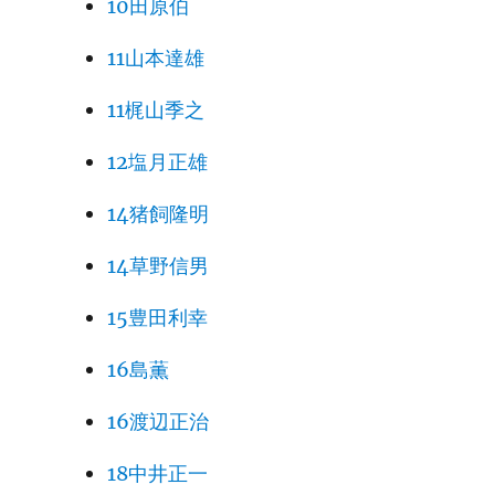
10田原伯
11山本達雄
11梶山季之
12塩月正雄
14猪飼隆明
14草野信男
15豊田利幸
16島薫
16渡辺正治
18中井正一