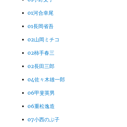
01河合幸尾
01長岡省吾
02山岡ミチコ
02柿手春三
02長田三郎
04佐々木雄一郎
06甲斐英男
06重松逸造
07小西のぶ子