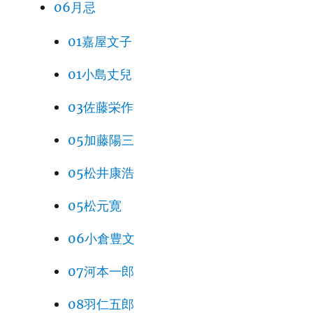
06月忌
01嘉屋文子
01小島丈兒
03佐藤栄作
05加藤陽三
05松井康浩
05松元寛
06小倉豊文
07河本一郎
08羽仁五郎