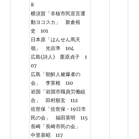
8
横須賀「非核市民宣言運
動ヨコスカ」 新倉裕
史 101
日本原「はんせん馬天
嶺」 光吉準 104
広島(詩人) 栗原貞子 1
07
広島「朝鮮人被爆者の
会」 李実根 110
岩国「岩国市職員労働組
合」 田村順玄 112
佐世保「佐世保・19日市
民の会」 福田英明 115
長崎「長崎市民の会」
中里喜昭 117