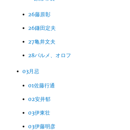
26藤原彰
26鎌田定夫
27亀井文夫
28パルメ、オロフ
03月忌
01佐藤行通
02安井郁
03伊東壮
03伊藤明彦