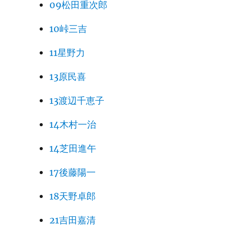
09松田重次郎
10峠三吉
11星野力
13原民喜
13渡辺千恵子
14木村一治
14芝田進午
17後藤陽一
18天野卓郎
21吉田嘉清