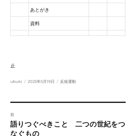
あとがき
資料
止
投
投
カ
ubuki
2025年5月19日
反核運動
稿
稿
テ
者
日:
ゴ
リ
ー
投
前
稿
語りつぐべきこと 二つの世紀をつ
前
の
なぐもの
ナ