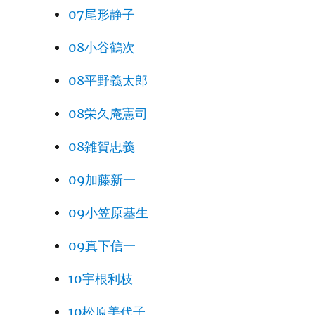
07尾形静子
08小谷鶴次
08平野義太郎
08栄久庵憲司
08雑賀忠義
09加藤新一
09小笠原基生
09真下信一
10宇根利枝
10松原美代子