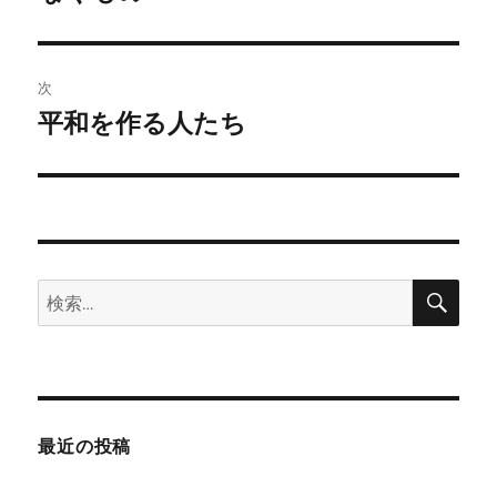
投
ビ
稿:
ゲ
次
平和を作る人たち
次
ー
の
シ
投
稿:
ョ
ン
検
検
索
索:
最近の投稿