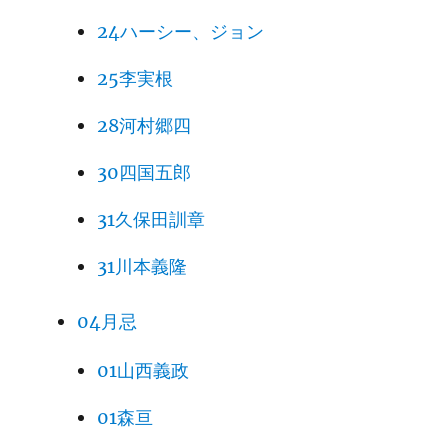
24ハーシー、ジョン
25李実根
28河村郷四
30四国五郎
31久保田訓章
31川本義隆
04月忌
01山西義政
01森亘