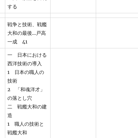
する
戦争と技術、戦艦
大和の最後…戸高
一成 41
一 日本における
西洋技術の導入
1 日本の職人の
技術
2 「和魂洋才」
の落とし穴
二 戦艦大和の建
造
1 職人の技術と
戦艦大和