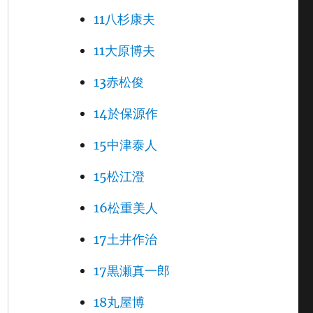
11八杉康夫
11大原博夫
13赤松俊
14於保源作
15中津泰人
15松江澄
16松重美人
17土井作治
17黒瀬真一郎
18丸屋博