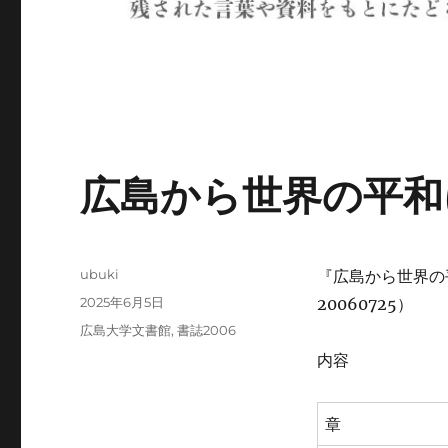
広島から世界の平和
投
ubuki
『広島から世界の
稿
投
2025年6月5日
20060725）
者
稿
カ
広島大学文書館
,
書誌2006
日:
テ
内容
ゴ
リ
ー
章