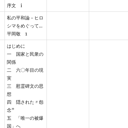
序文 i
私の平和論－ヒロ
シマをめぐって…
平岡敬 1
はじめに
一 国家と民衆の
関係
二 六〇年目の現
実
三 慰霊碑文の思
想
四 隠された〃怨
念”
五 「唯一の被爆
国」へ