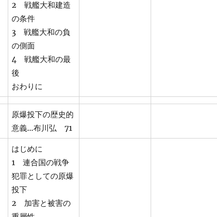
2 戦艦大和建造
の条件
3 戦艦大和の負
の側面
4 戦艦大和の最
後
おわりに
原爆投下の歴史的
意義…布川弘 71
はじめに
1 連合国の戦争
犯罪としての原爆
投下
2 加害と被害の
重層性