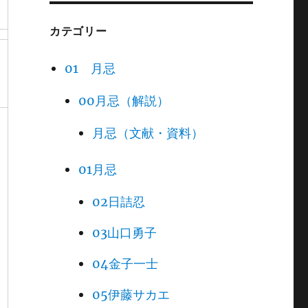
カテゴリー
01 月忌
00月忌（解説）
月忌（文献・資料）
01月忌
02日詰忍
03山口勇子
04金子一士
05伊藤サカエ