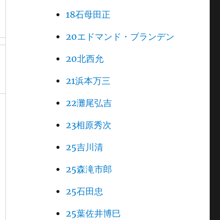
18石母田正
20エドマンド・ブランデン
20北西允
21浜本万三
22灘尾弘吉
23相原秀次
25吉川清
25森滝市郎
25石田忠
25葉佐井博巳