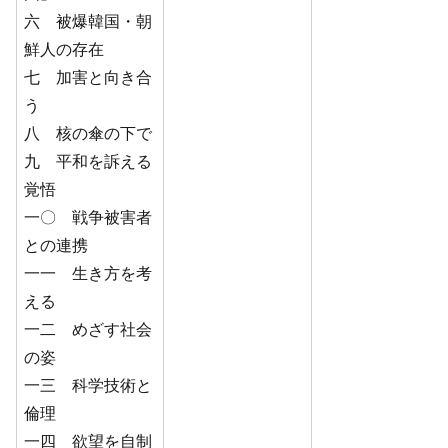
六 被爆韓国・朝
鮮人の存在
七 加害と向き合
う
八 核の傘の下で
九 平和を訴える
覚悟
一〇 戦争被害者
との連携
一一 生き方を考
える
一二 めざす社会
の姿
一三 科学技術と
倫理
一四 欲望を自制