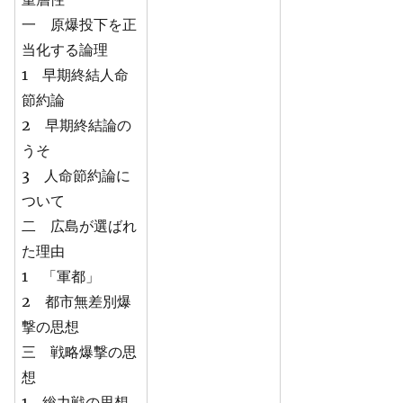
一 原爆投下を正
当化する論理
1 早期終結人命
節約論
2 早期終結論の
うそ
3 人命節約論に
ついて
二 広島が選ばれ
た理由
1 「軍都」
2 都市無差別爆
撃の思想
三 戦略爆撃の思
想
1 総力戦の思想