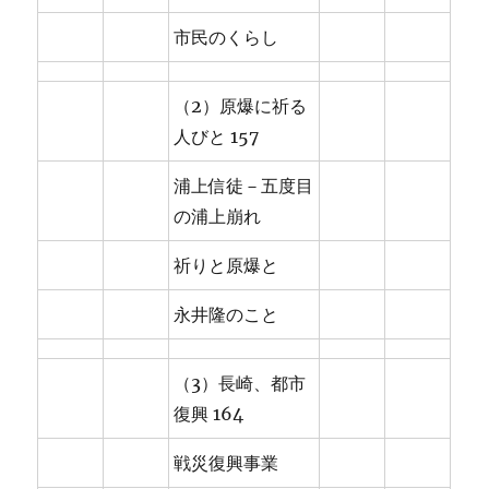
市民のくらし
（2）原爆に祈る
人びと 157
浦上信徒－五度目
の浦上崩れ
祈りと原爆と
永井隆のこと
（3）長崎、都市
復興 164
戦災復興事業