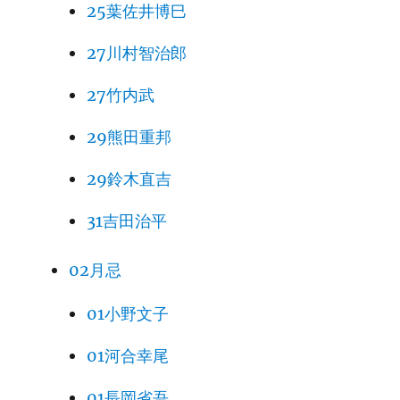
25葉佐井博巳
27川村智治郎
27竹内武
29熊田重邦
29鈴木直吉
31吉田治平
02月忌
01小野文子
01河合幸尾
01長岡省吾