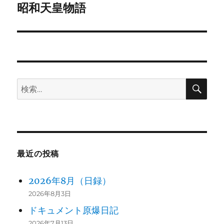
ゲ
昭和天皇物語
次
の
ー
投
シ
稿:
ョ
検
検
ン
索
索:
最近の投稿
2026年8月（日録）
2026年8月3日
ドキュメント原爆日記
2026年7月13日