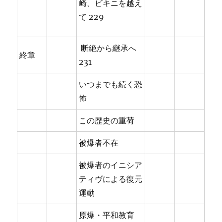
崎、ビキニを越え
て 229
断絶から継承へ
終章
231
いつまでも続く恐
怖
この歴史の重荷
被爆者不在
被爆者のイニシア
ティヴによる復元
運動
原爆・平和教育