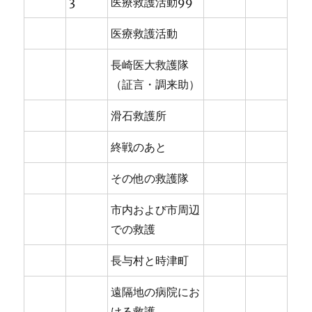
3
医療救護活動99
医療救護活動
長崎医大救護隊
（証言・調来助）
滑石救護所
終戦のあと
その他の救護隊
市内および市周辺
での救護
長与村と時津町
遠隔地の病院にお
ける救護