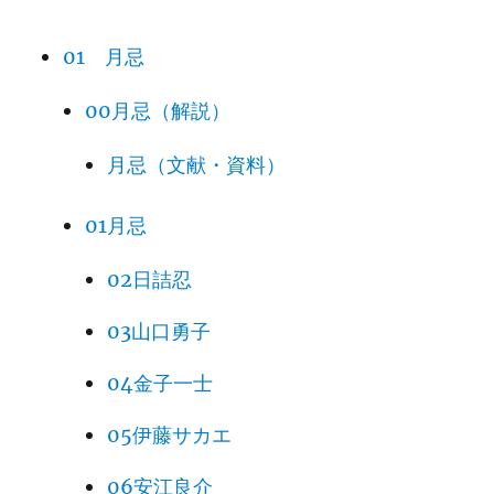
01 月忌
00月忌（解説）
月忌（文献・資料）
01月忌
02日詰忍
03山口勇子
04金子一士
05伊藤サカエ
06安江良介