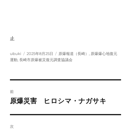
止
投
投
カ
ubuki
2025年8月25日
原爆報道（長崎）
,
原爆爆心地復元
稿
稿
テ
運動
,
長崎市原爆被災復元調査協議会
者
日:
ゴ
リ
ー
投
前
稿
原爆災害 ヒロシマ・ナガサキ
前
の
ナ
投
ビ
稿:
次