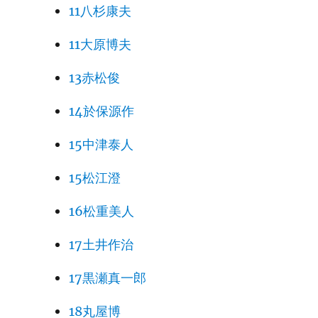
11八杉康夫
11大原博夫
13赤松俊
14於保源作
15中津泰人
15松江澄
16松重美人
17土井作治
17黒瀬真一郎
18丸屋博