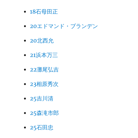
18石母田正
20エドマンド・ブランデン
20北西允
21浜本万三
22灘尾弘吉
23相原秀次
25吉川清
25森滝市郎
25石田忠