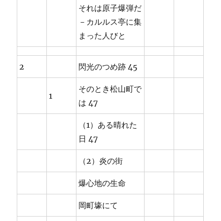
それは原子爆弾だ
－カルルス亭に集
まった人びと
2
閃光のつめ跡 45
そのとき松山町で
1
は 47
（1）ある晴れた
日 47
（2）炎の街
爆心地の生命
岡町壕にて