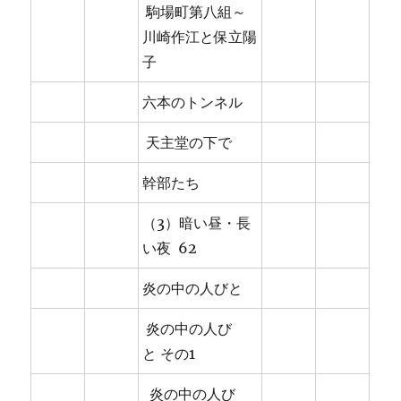
駒場町第八組～
川崎作江と保立陽
子
六本のトンネル
天主堂の下で
幹部たち
（3）暗い昼・長
い夜 62
炎の中の人びと
炎の中の人び
と その1
炎の中の人び