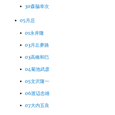
30森脇幸次
05月忌
01永井隆
03月丘夢路
03高橋和巳
04菊池武彦
05文沢隆一
06渡辺忠雄
07大内五良