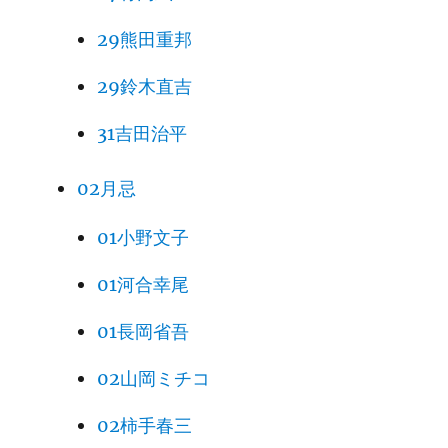
29熊田重邦
29鈴木直吉
31吉田治平
02月忌
01小野文子
01河合幸尾
01長岡省吾
02山岡ミチコ
02柿手春三