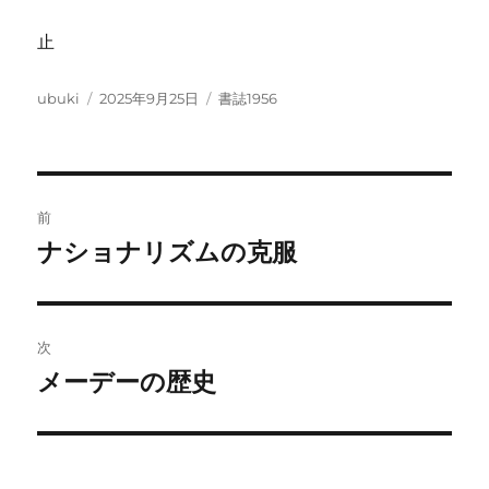
止
投
投
カ
ubuki
2025年9月25日
書誌1956
稿
稿
テ
者
日:
ゴ
リ
ー
投
前
稿
ナショナリズムの克服
前
の
ナ
投
ビ
稿:
次
ゲ
メーデーの歴史
次
の
ー
投
シ
稿: