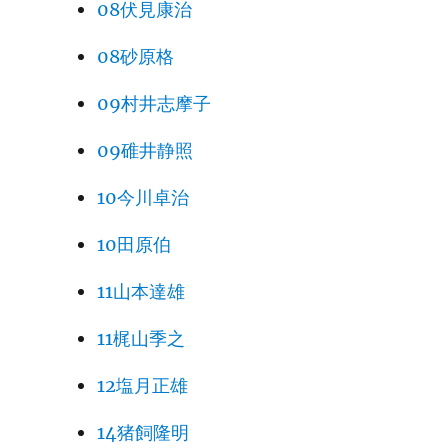
08伏見康治
08砂原格
09村井志摩子
09碓井静照
10今川卓治
10田原伯
11山本達雄
11梶山季之
12塩月正雄
14猪飼隆明