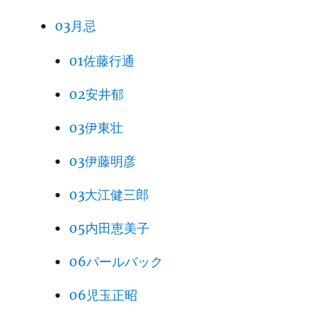
03月忌
01佐藤行通
02安井郁
03伊東壮
03伊藤明彦
03大江健三郎
05内田恵美子
06パールバック
06児玉正昭