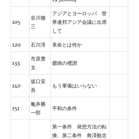
アジアとヨーロッパ 世
谷川徹
105
界連邦アジア会議に出席
三
して
120
石川淳
革命とは何か
市原豊
133
臆病の禮讃
太
坂口安
140
もう軍備はいらない
吾
亀井勝
151
平和の条件
一郎
第一条件 発想方法の転
換、第二条件 救済観念