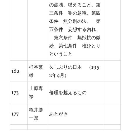
の崩壊、堪えること、第
三条件 罪の意識、第四
条件 無分別の法、 第
五条件 妄想する勿れ、
第六条件 無抵抗の微
妙、第七条件 唯ひとり
ということ
桶谷繁
久しぶりの日本 （195
162
雄
2年4月）
上原専
173
倫理を越えるもの
禄
亀井勝
177
あとがき
一郎