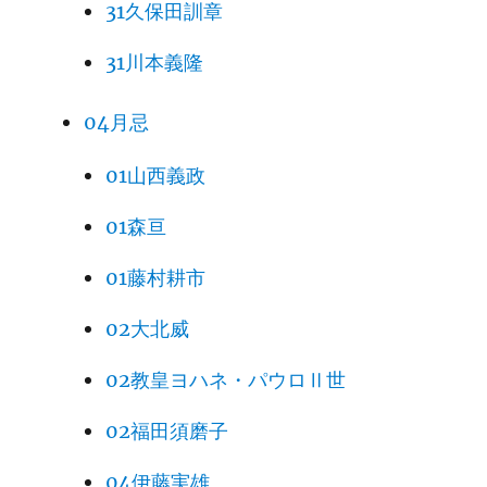
31久保田訓章
31川本義隆
04月忌
01山西義政
01森亘
01藤村耕市
02大北威
02教皇ヨハネ・パウロⅡ世
02福田須磨子
04伊藤実雄