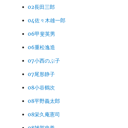
02長田三郎
04佐々木雄一郎
06甲斐英男
06重松逸造
07小西のぶ子
07尾形静子
08小谷鶴次
08平野義太郎
08栄久庵憲司
08雑賀忠義