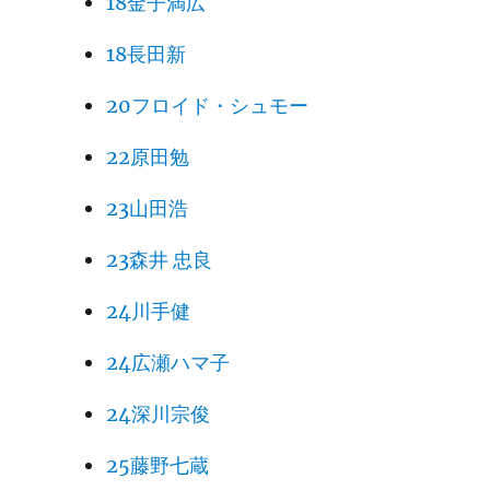
18金子満広
18長田新
20フロイド・シュモー
22原田勉
23山田浩
23森井 忠良
24川手健
24広瀬ハマ子
24深川宗俊
25藤野七蔵