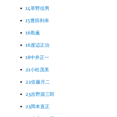
14草野信男
15豊田利幸
16島薫
16渡辺正治
18中井正一
21小松茂美
22佐藤月二
23吉野源三郎
23岡本直正