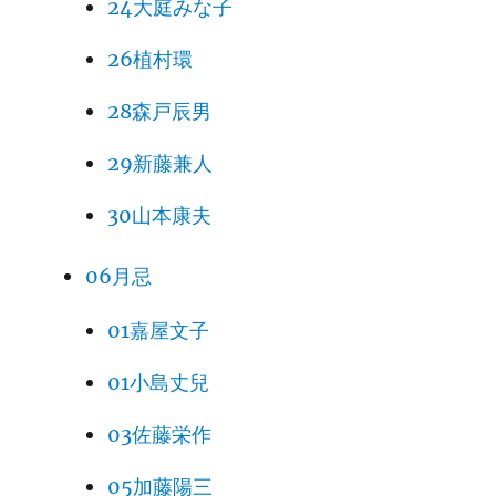
24大庭みな子
26植村環
28森戸辰男
29新藤兼人
30山本康夫
06月忌
01嘉屋文子
01小島丈兒
03佐藤栄作
05加藤陽三