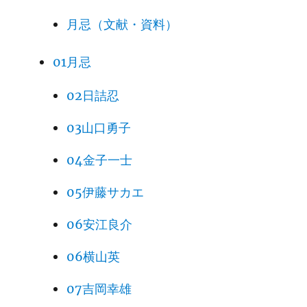
月忌（文献・資料）
01月忌
02日詰忍
03山口勇子
04金子一士
05伊藤サカエ
06安江良介
06横山英
07吉岡幸雄