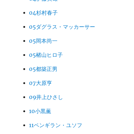
04杉村春子
05ダグラス・マッカーサー
05岡本尚一
05楮山ヒロ子
05都築正男
07大原亨
09井上ひさし
10小黒薫
11ペンギラン・ユソフ