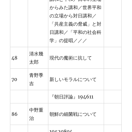
からみた講和／世界平和
の立場から対日講和／
「共産主義の脅威」と対
日講和／「平和の社会科
学」の提唱／／／
清水幾
48
現代の魔術に抗して
太郎
青野季
70
新しいモラルについて
吉
『朝日評論』194611
中野重
86
朝鮮の細菌戦について
治
19520804