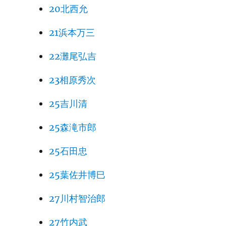
20北西允
21浜本万三
22灘尾弘吉
23相原秀次
25吉川清
25森滝市郎
25石田忠
25葉佐井博巳
27川村智治郎
27竹内武