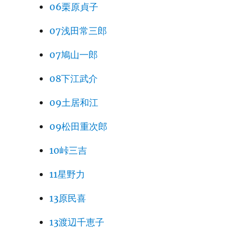
06栗原貞子
07浅田常三郎
07鳩山一郎
08下江武介
09土居和江
09松田重次郎
10峠三吉
11星野力
13原民喜
13渡辺千恵子