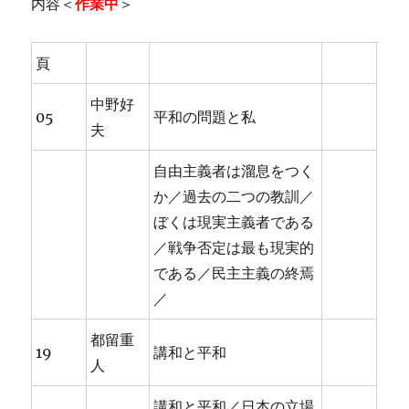
内容＜
作業中
＞
頁
中野好
05
平和の問題と私
夫
自由主義者は溜息をつく
か／過去の二つの教訓／
ぼくは現実主義者である
／戦争否定は最も現実的
である／民主主義の終焉
／
都留重
19
講和と平和
人
講和と平和／日本の立場