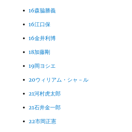
16森脇勝義
16江口保
16金井利博
18加藤剛
19岡ヨシエ
20ウィリアム・シャ－ル
21河村虎太郎
21石井金一郎
22市岡正憲