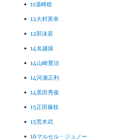
11湯崎稔
12大村英幸
12郭沫若
14名越操
14山崎寛治
14河瀬正利
14黒田秀俊
15正田篠枝
15荒木武
16マルセル・ジュノー