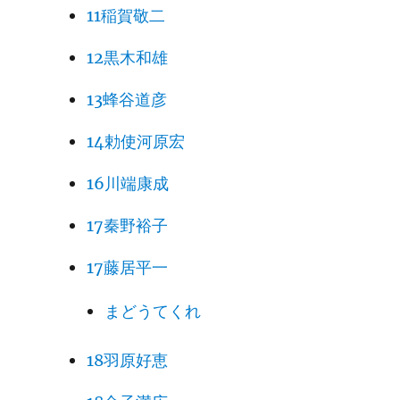
11稲賀敬二
12黒木和雄
13蜂谷道彦
14勅使河原宏
16川端康成
17秦野裕子
17藤居平一
まどうてくれ
18羽原好恵