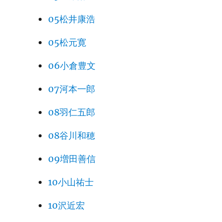
05松井康浩
05松元寛
06小倉豊文
07河本一郎
08羽仁五郎
08谷川和穂
09増田善信
10小山祐士
10沢近宏