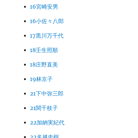
16宮崎安男
16小佐々八郎
17黒川万千代
18壬生照順
18庄野直美
19林京子
21下中弥三郎
21関千枝子
22加納実紀代
22名越史樹