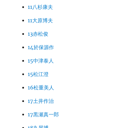
11八杉康夫
11大原博夫
13赤松俊
14於保源作
15中津泰人
15松江澄
16松重美人
17土井作治
17黒瀬真一郎
18丸屋博