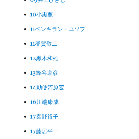
10小黒薫
11ペンギラン・ユソフ
11稲賀敬二
12黒木和雄
13蜂谷道彦
14勅使河原宏
16川端康成
17秦野裕子
17藤居平一