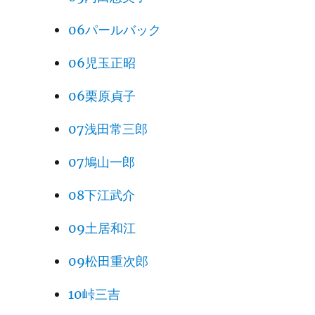
06パールバック
06児玉正昭
06栗原貞子
07浅田常三郎
07鳩山一郎
08下江武介
09土居和江
09松田重次郎
10峠三吉