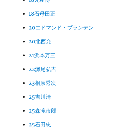
18石母田正
20エドマンド・ブランデン
20北西允
21浜本万三
22灘尾弘吉
23相原秀次
25吉川清
25森滝市郎
25石田忠