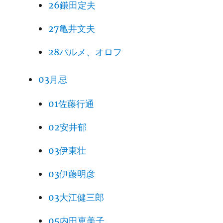
26鎌田定夫
27亀井文夫
28パルメ、オロフ
03月忌
01佐藤行通
02安井郁
03伊東壮
03伊藤明彦
03大江健三郎
05内田恵美子