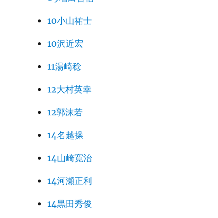
10小山祐士
10沢近宏
11湯崎稔
12大村英幸
12郭沫若
14名越操
14山崎寛治
14河瀬正利
14黒田秀俊