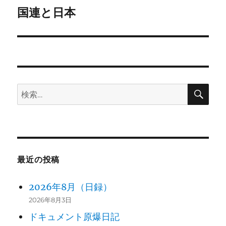
ゲ
国連と日本
次
の
ー
投
シ
稿:
ョ
検
検
ン
索
索:
最近の投稿
2026年8月（日録）
2026年8月3日
ドキュメント原爆日記