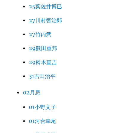
25葉佐井博巳
27川村智治郎
27竹内武
29熊田重邦
29鈴木直吉
31吉田治平
02月忌
01小野文子
01河合幸尾