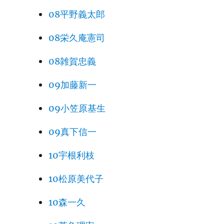
08平野義太郎
08栄久庵憲司
08雑賀忠義
09加藤新一
09小笠原基生
09真下信一
10宇根利枝
10松原美代子
10森一久