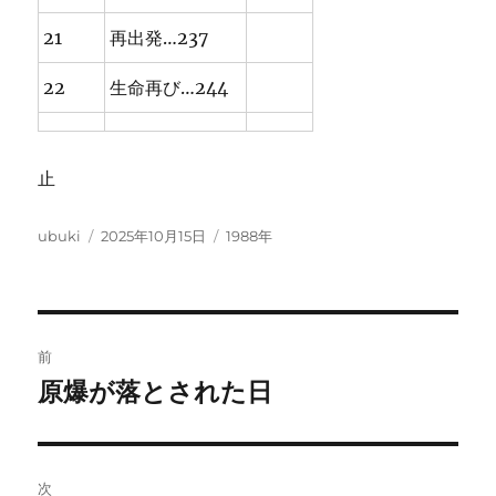
21
再出発…237
22
生命再び…244
止
投
投
カ
ubuki
2025年10月15日
1988年
稿
稿
テ
者
日:
ゴ
リ
ー
投
前
稿
原爆が落とされた日
前
の
ナ
投
ビ
稿:
次