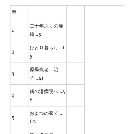
章
二十年ぶりの帰
1
崎…5
ひとり暮らし…1
2
5
原爆孤老、治
3
子…41
鶴の港病院へ…4
4
8
おまつの家で…
5
62