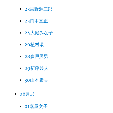
23吉野源三郎
23岡本直正
24大庭みな子
26植村環
28森戸辰男
29新藤兼人
30山本康夫
06月忌
01嘉屋文子