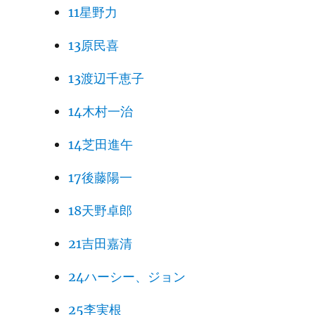
11星野力
13原民喜
13渡辺千恵子
14木村一治
14芝田進午
17後藤陽一
18天野卓郎
21吉田嘉清
24ハーシー、ジョン
25李実根