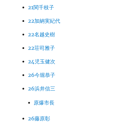
21関千枝子
22加納実紀代
22名越史樹
22荘司雅子
24児玉健次
26今堀恭子
26浜井信三
原爆市長
26藤原彰