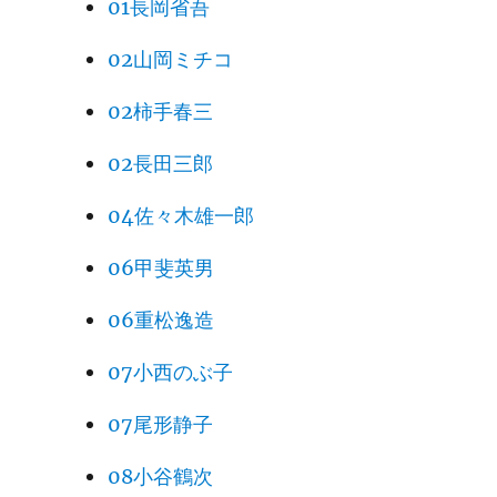
01長岡省吾
02山岡ミチコ
02柿手春三
02長田三郎
04佐々木雄一郎
06甲斐英男
06重松逸造
07小西のぶ子
07尾形静子
08小谷鶴次