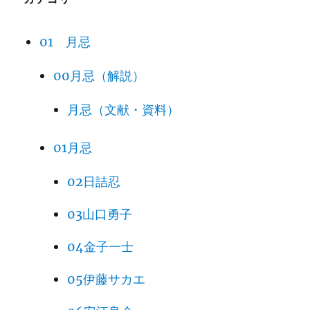
01 月忌
00月忌（解説）
月忌（文献・資料）
01月忌
02日詰忍
03山口勇子
04金子一士
05伊藤サカエ