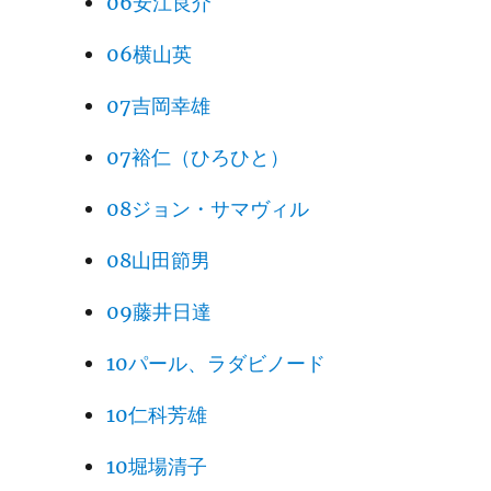
06安江良介
06横山英
07吉岡幸雄
07裕仁（ひろひと）
08ジョン・サマヴィル
08山田節男
09藤井日達
10パール、ラダビノード
10仁科芳雄
10堀場清子