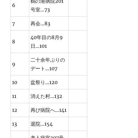
鶴の港病院201
6
号室…73
7
再会…83
40年目の8月9
8
日…101
二十余年ぶりの
9
デート…107
10
盆祭り…120
11
消えた村…132
12
再び病院へ…141
13
退院…154
老人病室307号