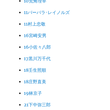
10荒角理宰
11バーバラ･レイノルズ
11村上忠敬
16宮崎安男
16小佐々八郎
17黒川万千代
18壬生照順
18庄野直美
19林京子
21下中弥三郎