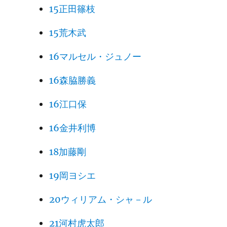
15正田篠枝
15荒木武
16マルセル・ジュノー
16森脇勝義
16江口保
16金井利博
18加藤剛
19岡ヨシエ
20ウィリアム・シャ－ル
21河村虎太郎