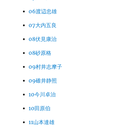
06渡辺忠雄
07大内五良
08伏見康治
08砂原格
09村井志摩子
09碓井静照
10今川卓治
10田原伯
11山本達雄