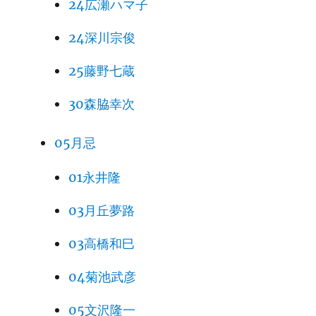
24広瀬ハマ子
24深川宗俊
25藤野七蔵
30森脇幸次
05月忌
01永井隆
03月丘夢路
03高橋和巳
04菊池武彦
05文沢隆一