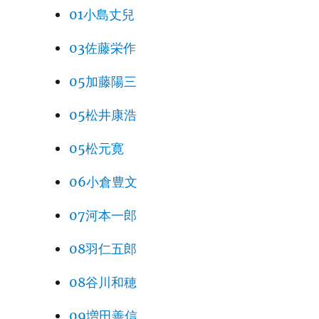
01小島丈兒
03佐藤栄作
05加藤陽三
05松井康浩
05松元寛
06小倉豊文
07河本一郎
08羽仁五郎
08谷川和穂
09増田善信