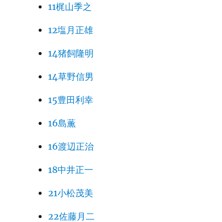
11梶山季之
12塩月正雄
14猪飼隆明
14草野信男
15豊田利幸
16島薫
16渡辺正治
18中井正一
21小松茂美
22佐藤月二