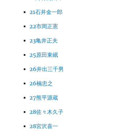
21石井金一郎
22市岡正憲
23亀井正夫
25原田東岷
26井出三千男
26楠忠之
27熊平源蔵
28佐々木久子
28宮沢喜一