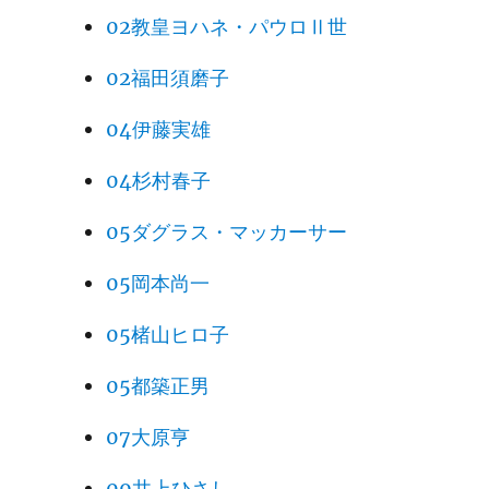
02教皇ヨハネ・パウロⅡ世
02福田須磨子
04伊藤実雄
04杉村春子
05ダグラス・マッカーサー
05岡本尚一
05楮山ヒロ子
05都築正男
07大原亨
09井上ひさし