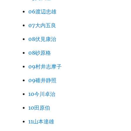
06渡辺忠雄
07大内五良
08伏見康治
08砂原格
09村井志摩子
09碓井静照
10今川卓治
10田原伯
11山本達雄