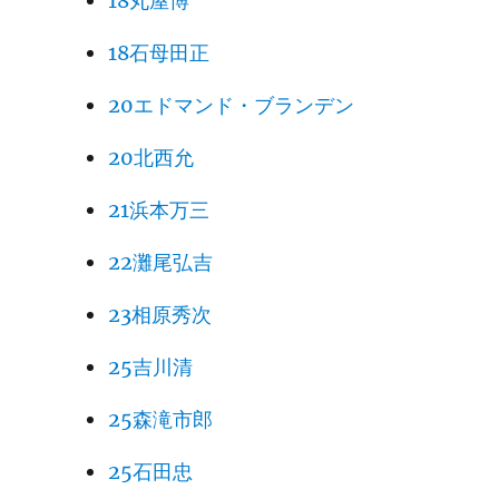
18丸屋博
18石母田正
20エドマンド・ブランデン
20北西允
21浜本万三
22灘尾弘吉
23相原秀次
25吉川清
25森滝市郎
25石田忠