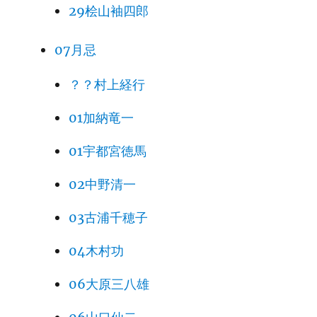
29桧山袖四郎
07月忌
？？村上経行
01加納竜一
01宇都宮徳馬
02中野清一
03古浦千穂子
04木村功
06大原三八雄