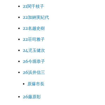
21関千枝子
22加納実紀代
22名越史樹
22荘司雅子
24児玉健次
26今堀恭子
26浜井信三
原爆市長
26藤原彰