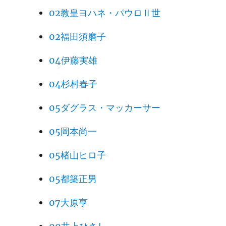
02教皇ヨハネ・パウロⅡ世
02福田須磨子
04伊藤実雄
04杉村春子
05ダグラス・マッカーサー
05岡本尚一
05楮山ヒロ子
05都築正男
07大原亨