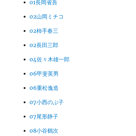
01長岡省吾
02山岡ミチコ
02柿手春三
02長田三郎
04佐々木雄一郎
06甲斐英男
06重松逸造
07小西のぶ子
07尾形静子
08小谷鶴次