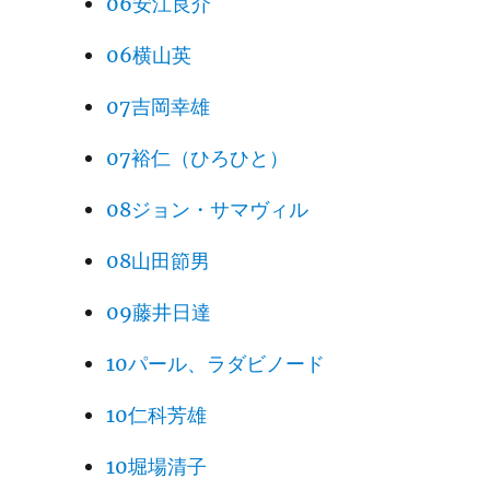
06安江良介
06横山英
07吉岡幸雄
07裕仁（ひろひと）
08ジョン・サマヴィル
08山田節男
09藤井日達
10パール、ラダビノード
10仁科芳雄
10堀場清子