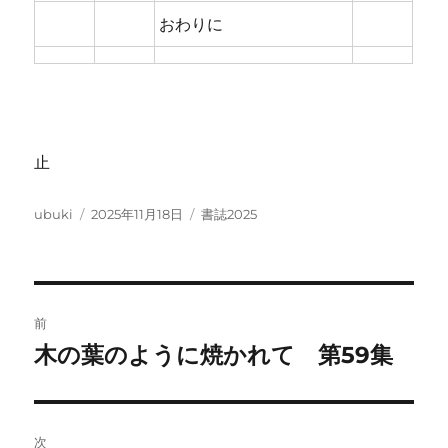
おわりに
止
投
投
カ
ubuki
2025年11月18日
書誌2025
稿
稿
テ
者
日:
ゴ
リ
ー
投
前
稿
木の葉のように焼かれて 第59集
前
の
ナ
投
ビ
稿:
次