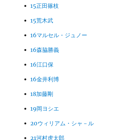
15正田篠枝
15荒木武
16マルセル・ジュノー
16森脇勝義
16江口保
16金井利博
18加藤剛
19岡ヨシエ
20ウィリアム・シャ－ル
21河村虎太郎