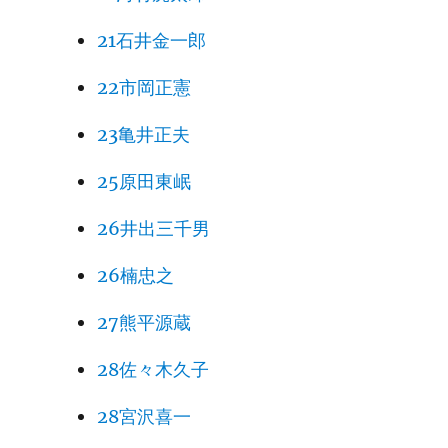
21石井金一郎
22市岡正憲
23亀井正夫
25原田東岷
26井出三千男
26楠忠之
27熊平源蔵
28佐々木久子
28宮沢喜一