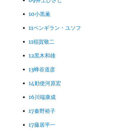
09井上ひさし
10小黒薫
11ペンギラン・ユソフ
11稲賀敬二
12黒木和雄
13蜂谷道彦
14勅使河原宏
16川端康成
17秦野裕子
17藤居平一