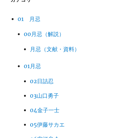
01 月忌
00月忌（解説）
月忌（文献・資料）
01月忌
02日詰忍
03山口勇子
04金子一士
05伊藤サカエ