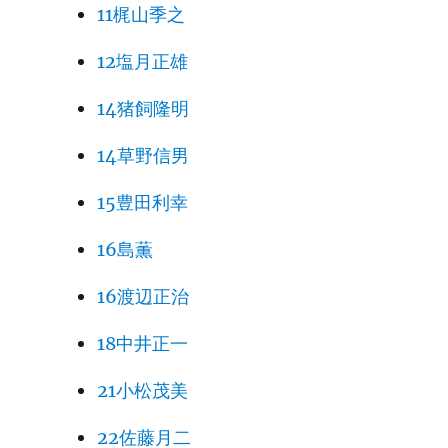
11梶山季之
12塩月正雄
14猪飼隆明
14草野信男
15豊田利幸
16島薫
16渡辺正治
18中井正一
21小松茂美
22佐藤月二