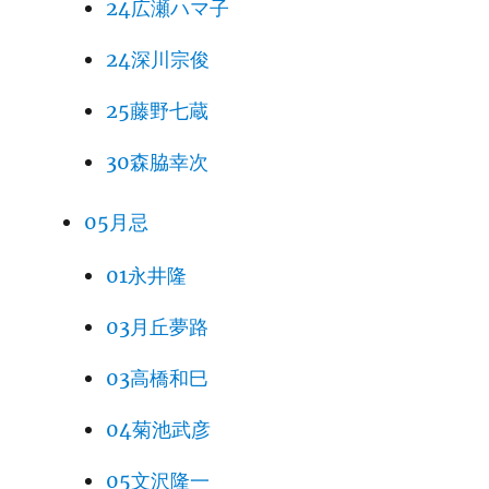
24広瀬ハマ子
24深川宗俊
25藤野七蔵
30森脇幸次
05月忌
01永井隆
03月丘夢路
03高橋和巳
04菊池武彦
05文沢隆一