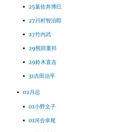
25葉佐井博巳
27川村智治郎
27竹内武
29熊田重邦
29鈴木直吉
31吉田治平
02月忌
01小野文子
01河合幸尾