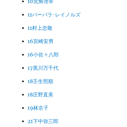
10荒角理宰
11バーバラ･レイノルズ
11村上忠敬
16宮崎安男
16小佐々八郎
17黒川万千代
18壬生照順
18庄野直美
19林京子
21下中弥三郎