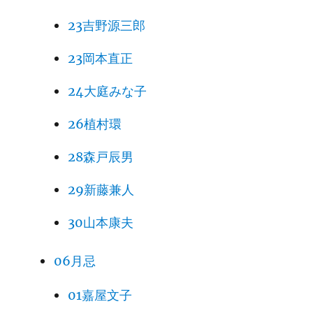
23吉野源三郎
23岡本直正
24大庭みな子
26植村環
28森戸辰男
29新藤兼人
30山本康夫
06月忌
01嘉屋文子