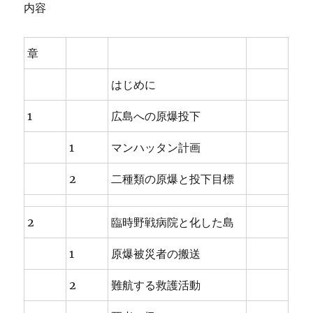
内容
章
はじめに
1
広島への原爆投下
1
マンハッタン計画
2
二種類の原爆と投下目標
2
臨時野戦病院と化した島
1
原爆被災者の搬送
2
難航する救護活動