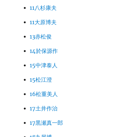
11八杉康夫
11大原博夫
13赤松俊
14於保源作
15中津泰人
15松江澄
16松重美人
17土井作治
17黒瀬真一郎