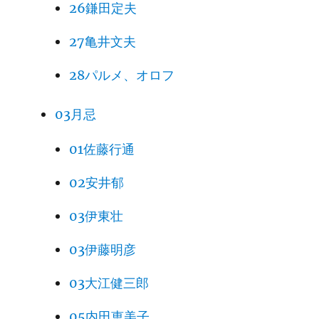
26鎌田定夫
27亀井文夫
28パルメ、オロフ
03月忌
01佐藤行通
02安井郁
03伊東壮
03伊藤明彦
03大江健三郎
05内田恵美子