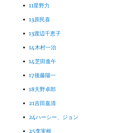
11星野力
13原民喜
13渡辺千恵子
14木村一治
14芝田進午
17後藤陽一
18天野卓郎
21吉田嘉清
24ハーシー、ジョン
25李実根