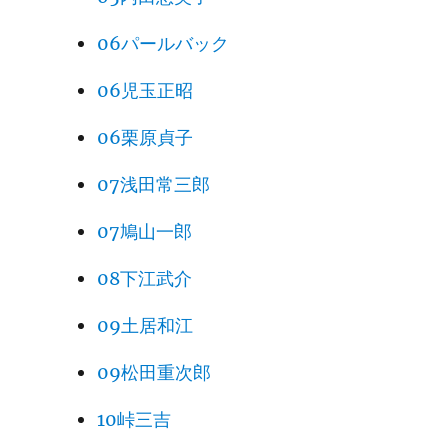
06パールバック
06児玉正昭
06栗原貞子
07浅田常三郎
07鳩山一郎
08下江武介
09土居和江
09松田重次郎
10峠三吉