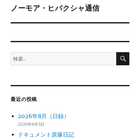
ゲ
ノーモア・ヒバクシャ通信
次
の
ー
投
シ
稿:
ョ
検
検
ン
索
索:
最近の投稿
2026年8月（日録）
2026年8月3日
ドキュメント原爆日記