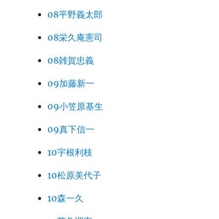
08平野義太郎
08栄久庵憲司
08雑賀忠義
09加藤新一
09小笠原基生
09真下信一
10宇根利枝
10松原美代子
10森一久