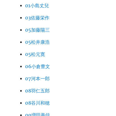
01小島丈兒
03佐藤栄作
05加藤陽三
05松井康浩
05松元寛
06小倉豊文
07河本一郎
08羽仁五郎
08谷川和穂
09増田善信