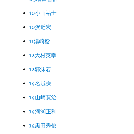
10小山祐士
10沢近宏
11湯崎稔
12大村英幸
12郭沫若
14名越操
14山崎寛治
14河瀬正利
14黒田秀俊