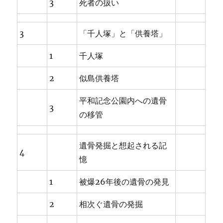
3
死者の扱い
3
「千人塚」と「供養塔」
1
千人塚
2
似島供養塔
平和記念公園内への遺骨
3
の移管
遺骨発掘と想起される記
4
憶
1
被爆26年後の遺骨の発見
2
相次ぐ遺骨の発掘