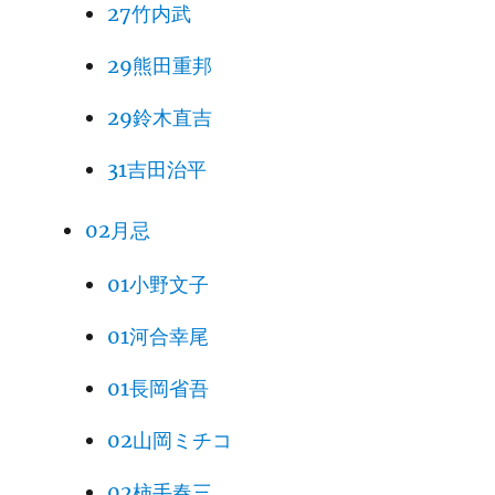
27竹内武
29熊田重邦
29鈴木直吉
31吉田治平
02月忌
01小野文子
01河合幸尾
01長岡省吾
02山岡ミチコ
02柿手春三