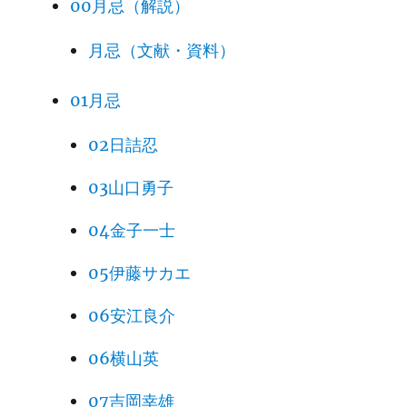
00月忌（解説）
月忌（文献・資料）
01月忌
02日詰忍
03山口勇子
04金子一士
05伊藤サカエ
06安江良介
06横山英
07吉岡幸雄