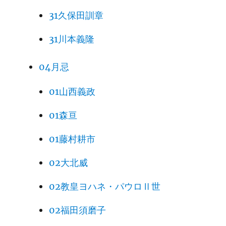
31久保田訓章
31川本義隆
04月忌
01山西義政
01森亘
01藤村耕市
02大北威
02教皇ヨハネ・パウロⅡ世
02福田須磨子