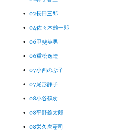
02長田三郎
04佐々木雄一郎
06甲斐英男
06重松逸造
07小西のぶ子
07尾形静子
08小谷鶴次
08平野義太郎
08栄久庵憲司