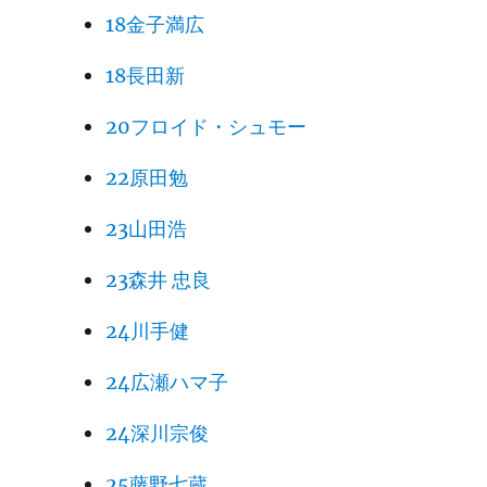
18金子満広
18長田新
20フロイド・シュモー
22原田勉
23山田浩
23森井 忠良
24川手健
24広瀬ハマ子
24深川宗俊
25藤野七蔵