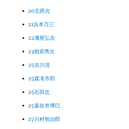
20北西允
21浜本万三
22灘尾弘吉
23相原秀次
25吉川清
25森滝市郎
25石田忠
25葉佐井博巳
27川村智治郎