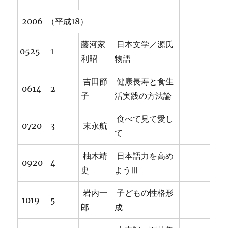
2006 （平成18）
藤河家
日本文学／源氏
0525
1
利昭
物語
吉田節
健康長寿と食生
0614
2
子
活実践の方法論
食べて見て愛し
0720
3
末永航
て
柚木靖
日本語力を高め
0920
4
史
ようⅢ
岩内一
子どもの性格形
1019
5
郎
成