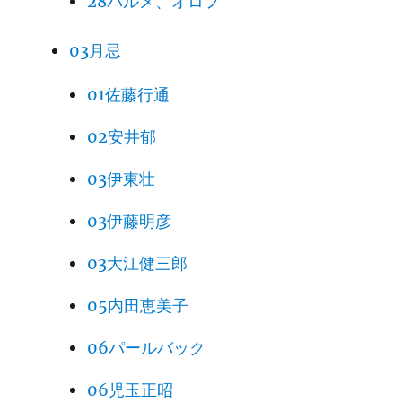
28パルメ、オロフ
03月忌
01佐藤行通
02安井郁
03伊東壮
03伊藤明彦
03大江健三郎
05内田恵美子
06パールバック
06児玉正昭