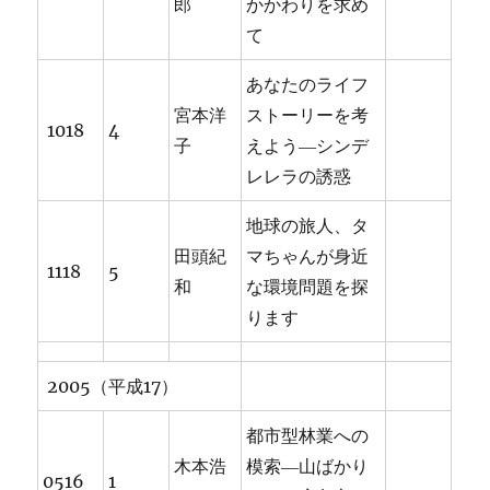
郎
かかわりを求め
て
あなたのライフ
宮本洋
ストーリーを考
1018
4
子
えよう―シンデ
レレラの誘惑
地球の旅人、タ
田頭紀
マちゃんが身近
1118
5
和
な環境問題を探
ります
2005（平成17）
都市型林業への
木本浩
模索―山ばかり
0516
1