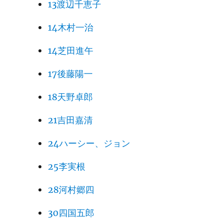
13渡辺千恵子
14木村一治
14芝田進午
17後藤陽一
18天野卓郎
21吉田嘉清
24ハーシー、ジョン
25李実根
28河村郷四
30四国五郎