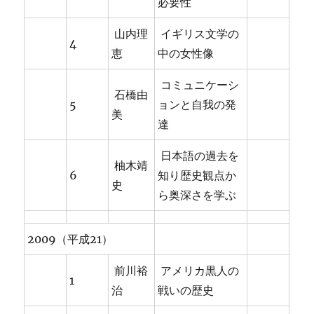
必要性
山内理
イギリス文学の
4
恵
中の女性像
コミュニケーシ
石橋由
5
ョンと自我の発
美
達
日本語の過去を
柚木靖
6
知り歴史観点か
史
ら奥深さを学ぶ
2009（平成21）
前川裕
アメリカ黒人の
1
治
戦いの歴史