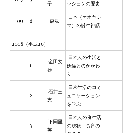
子
ッションの歴史
日本（オオヤシ
1109
6
森斌
マ）の誕生神話
2008（平成20）
日本人の生活と
金田文
1
妖怪とのかかわ
雄
り
日常生活のコミ
石井三
2
ュニケーション
恵
を学ぶ
日本人の食生活
下岡里
3
の現状～食育の
英