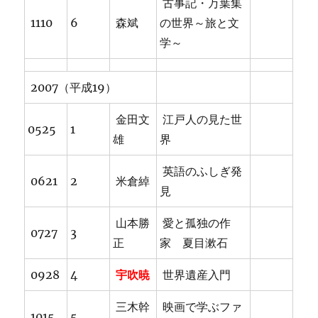
古事記・万葉集
1110
6
森斌
の世界～旅と文
学～
2007（平成19）
金田文
江戸人の見た世
0525
1
雄
界
英語のふしぎ発
0621
2
米倉綽
見
山本勝
愛と孤独の作
0727
3
正
家 夏目漱石
0928
4
宇吹暁
世界遺産入門
三木幹
映画で学ぶファ
1015
5