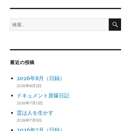
稿:
ョ
ン
検
検
索
索:
最近の投稿
2026年8月（日録）
2026年8月3日
ドキュメント原爆日記
2026年7月13日
霊は人を生かす
2026年7月9日
2026年7月（日録）