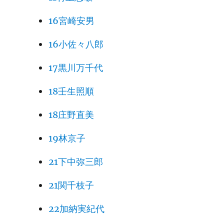
16宮崎安男
16小佐々八郎
17黒川万千代
18壬生照順
18庄野直美
19林京子
21下中弥三郎
21関千枝子
22加納実紀代