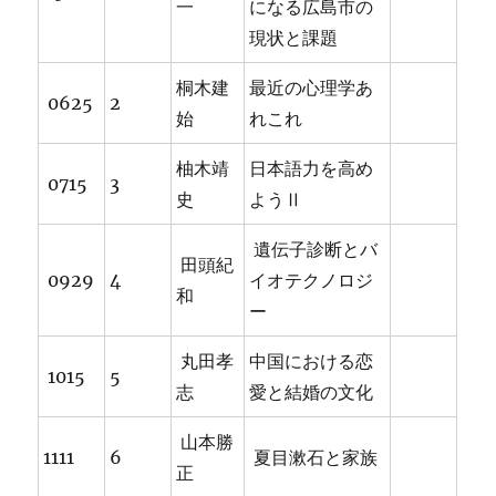
一
になる広島市の
現状と課題
桐木建
最近の心理学あ
0625
2
始
れこれ
柚木靖
日本語力を高め
0715
3
史
ようⅡ
遺伝子診断とバ
田頭紀
0929
4
イオテクノロジ
和
ー
丸田孝
中国における恋
1015
5
志
愛と結婚の文化
山本勝
1111
6
夏目漱石と家族
正