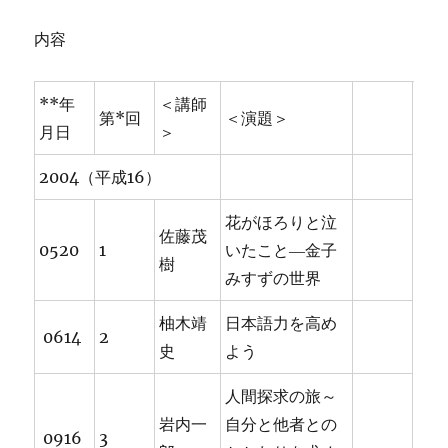
内容
**年
＜講師
第*回
＜演題＞
月日
＞
2004（平成16）
花がほろりと泣
佐藤茂
0520
1
いたこと―金子
樹
みすずの世界
柚木靖
日本語力を高め
0614
2
史
よう
人間探求の旅～
岩内一
自分と他者との
0916
3