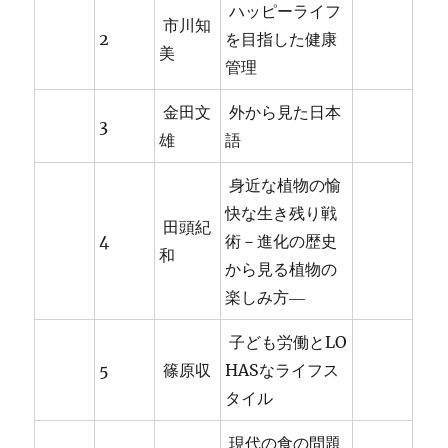
ハッピーライフ
市川知
2
を目指した健康
美
管理
金田文
外から見た日本
3
雄
語
身近な植物の愉
快な生き残り戦
田頭紀
4
術－進化の歴史
和
から見る植物の
楽しみ方―
子ども労働とLO
5
篠原収
HASなライフス
タイル
現代の食の問題