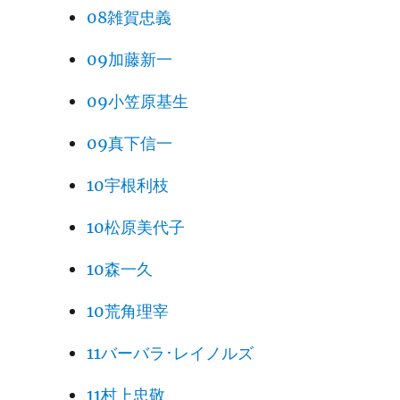
08雑賀忠義
09加藤新一
09小笠原基生
09真下信一
10宇根利枝
10松原美代子
10森一久
10荒角理宰
11バーバラ･レイノルズ
11村上忠敬