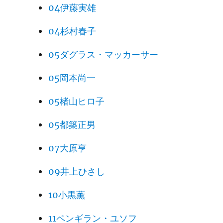
04伊藤実雄
04杉村春子
05ダグラス・マッカーサー
05岡本尚一
05楮山ヒロ子
05都築正男
07大原亨
09井上ひさし
10小黒薫
11ペンギラン・ユソフ