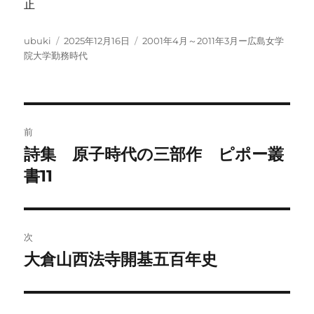
止
投
投
カ
ubuki
2025年12月16日
2001年4月～2011年3月ー広島女学
稿
稿
テ
院大学勤務時代
者
日:
ゴ
リ
ー
投
前
稿
詩集 原子時代の三部作 ピポー叢
前
の
書11
ナ
投
ビ
稿:
ゲ
次
大倉山西法寺開基五百年史
次
ー
の
シ
投