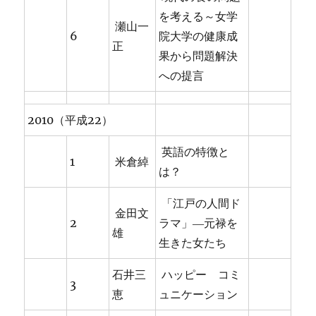
を考える～女学
瀬山一
6
院大学の健康成
正
果から問題解決
への提言
2010（平成22）
英語の特徴と
1
米倉綽
は？
「江戸の人間ド
金田文
2
ラマ」―元禄を
雄
生きた女たち
石井三
ハッピー コミ
3
恵
ュニケーション