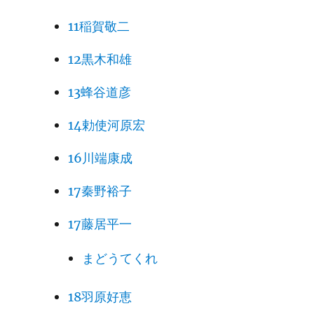
11稲賀敬二
12黒木和雄
13蜂谷道彦
14勅使河原宏
16川端康成
17秦野裕子
17藤居平一
まどうてくれ
18羽原好恵