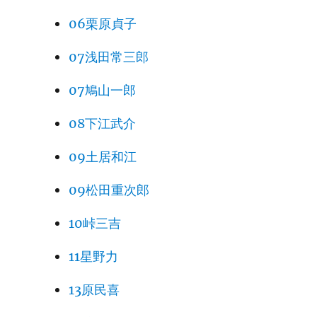
06栗原貞子
07浅田常三郎
07鳩山一郎
08下江武介
09土居和江
09松田重次郎
10峠三吉
11星野力
13原民喜