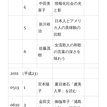
中田美
情報化社会の光
4
喜子
と影
日本人とアメリ
前川裕
5
カ人の英雄観の
治
比較
女流歌人の和歌
佐藤茂
6
の言葉の深さを
樹
味わう
2011 （平成23）
宮本陽
夏目漱石「虞美
0513
1
子
人草」を読む
金田文
御伽草子「浦島
0610
2