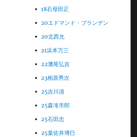
18石母田正
20エドマンド・ブランデン
20北西允
21浜本万三
22灘尾弘吉
23相原秀次
25吉川清
25森滝市郎
25石田忠
25葉佐井博巳