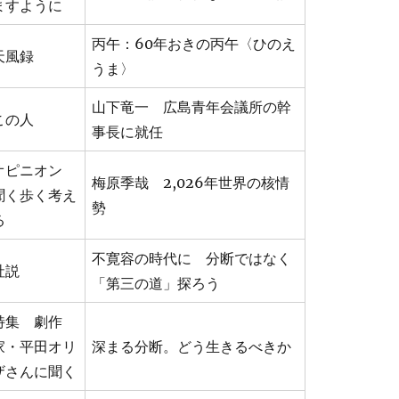
ますように
丙午：60年おきの丙午〈ひのえ
天風録
うま〉
山下竜一 広島青年会議所の幹
この人
事長に就任
オピニオン
梅原季哉 2,026年世界の核情
聞く歩く考え
勢
る
不寛容の時代に 分断ではなく
社説
「第三の道」探ろう
特集 劇作
家・平田オリ
深まる分断。どう生きるべきか
ザさんに聞く