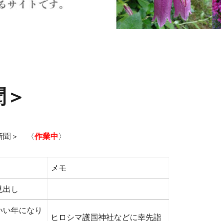
聞＞
新聞＞ 〈
作業中
〉
メモ
見出し
いい年になり
ヒロシマ護国神社などに幸先詣