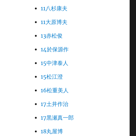
11八杉康夫
11大原博夫
13赤松俊
14於保源作
15中津泰人
15松江澄
16松重美人
17土井作治
17黒瀬真一郎
18丸屋博