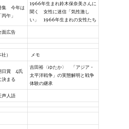
1966年生まれ鈴木保奈美さんに
特集 今年は
聞く 女性に迷信「気性激し
「丙午」
い」 1966年生まれの女性たち
全面広告
本社）
メモ
吉田裕〈ゆたか〉 「アジア・
朝日賞 4氏
太平洋戦争」の実態解明と戦争
に決まる
体験の継承
天声人語