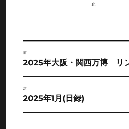
止
投
前
稿
2025年大阪・関西万博 
前
の
ナ
投
ビ
稿:
次
ゲ
2025年1月(日録)
次
の
ー
投
シ
稿: