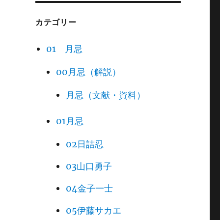
カテゴリー
01 月忌
00月忌（解説）
月忌（文献・資料）
01月忌
02日詰忍
03山口勇子
04金子一士
05伊藤サカエ