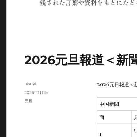
2026元旦報道＜新
投
ubuki
2026元日報道＜
稿
投
2026年1月1日
者
稿
カ
元旦
中国新聞
日:
テ
ゴ
面
リ
ー
1