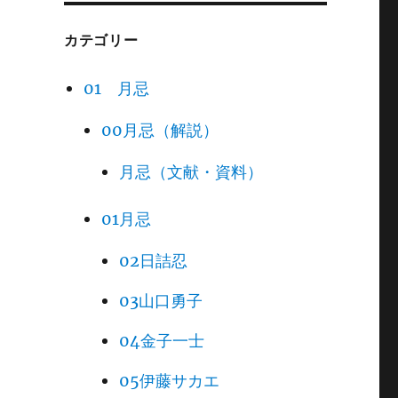
カテゴリー
01 月忌
00月忌（解説）
月忌（文献・資料）
01月忌
02日詰忍
03山口勇子
04金子一士
05伊藤サカエ