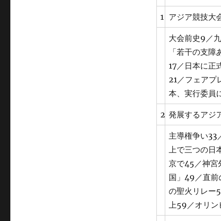
1
アジア競技大
大会前史9／九
「若干の支障
17／日本に正
21／フェアプ
本、実行委員に
2
発展するアジ
主導権争い33
上で三つの日本
京で45／神宮
国」49／直前
の聖火リレー5
上59／オリン