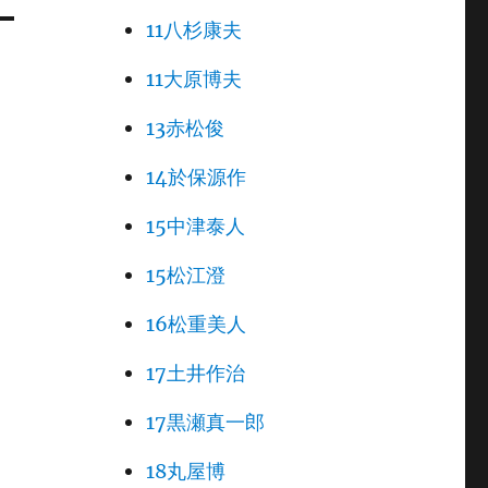
11八杉康夫
11大原博夫
13赤松俊
14於保源作
15中津泰人
15松江澄
16松重美人
17土井作治
17黒瀬真一郎
18丸屋博