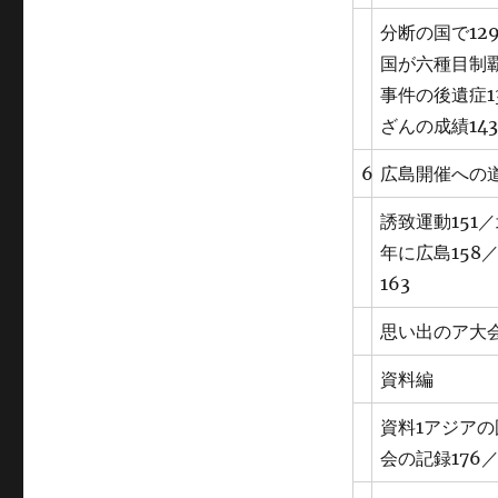
分断の国で12
国が六種目制覇
事件の後遺症1
ざんの成績14
6
広島開催への
誘致運動151
年に広島158
163
思い出のア大会
資料編
資料1アジアの
会の記録176