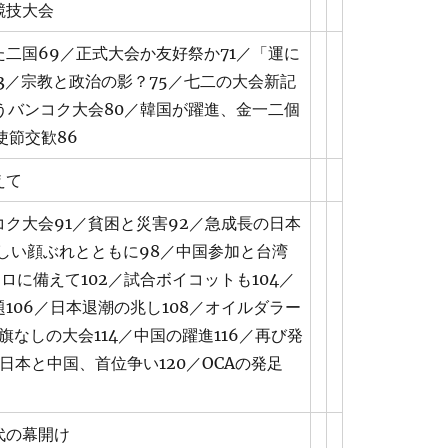
競技大会
二国69／正式大会か友好祭か71／「運に
3／宗教と政治の影？75／七二の大会新記
うバンコク大会80／韓国が躍進、金一二個
使節交歓86
えて
ク大会91／貧困と災害92／急成長の日本
しい顔ぶれとともに98／中国参加と台湾
テロに備えて102／試合ボイコットも104／
106／日本退潮の兆し108／オイルダラー
輪旗なしの大会114／中国の躍進116／再び発
／日本と中国、首位争い120／OCAの発足
代の幕開け