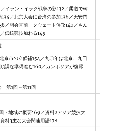
9／イラン・イラク戦争の影132／柔道で韓
134／北京大会に台湾の参加136／天安門
38／開会直前、クウェート侵攻140／さん
3／伝統競技加わる145
道
／北京市の立候補154／九〇年は北京、九四
／順調な準備進む160／カンボジアが復帰
 第1回～第11回
国・地域の概要169／資料2アジア競技大
／資料3主な大会関連用語178