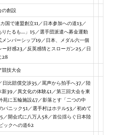
会の創設
カ国で連盟創立11／日本参加への道13／
ありたるも…」15／選手団派遣へ募金運動
式メンバーシップ19／日本、メダル六一個
レー好感23／反英感情とスローガン25／日
28
ア競技大会
／日比賠償交渉35／罵声から拍手へ37／陸
新39／異文化の体験41／第三回大会を東
外苑に五輪施設47／影落とす「二つの中
のパニック51／選手村はホテル53／初めて
5／開会式に八万人58／首位揺らぐ日本陸
ピックヘの道62