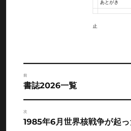
あとがき
止
投
前
稿
書誌2026一覧
前
の
ナ
投
ビ
稿:
次
ゲ
1985年6月世界核戦争が起
次
の