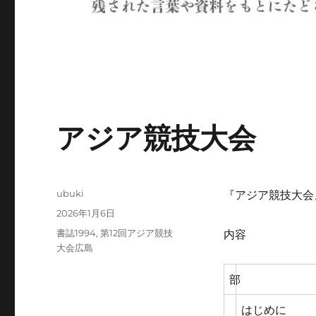
アジア競技大会
投
ubuki
『アジア競技大会』
稿
投
2026年1月6日
者
稿
カ
書誌1994
,
第12回アジア競技
内容
日:
テ
大会広島
ゴ
リ
部
ー
はじめに