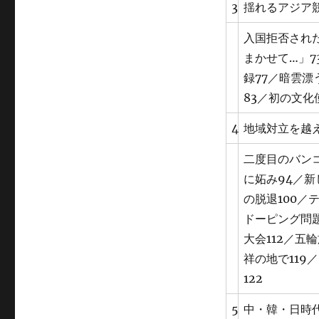
3
揺れるアジア
入国拒否された
まかせて…」7
録77／暗雲漂
83／初の文化
4
地域対立を越
二度目のバンコ
に妬み94／新
の脱退100／
ドーピング問題
大会112／五
祥の地で119
122
5
中・韓・日時