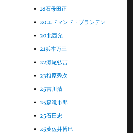
18石母田正
20エドマンド・ブランデン
20北西允
21浜本万三
22灘尾弘吉
23相原秀次
25吉川清
25森滝市郎
25石田忠
25葉佐井博巳