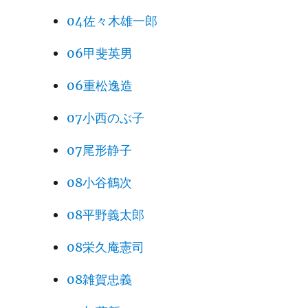
04佐々木雄一郎
06甲斐英男
06重松逸造
07小西のぶ子
07尾形静子
08小谷鶴次
08平野義太郎
08栄久庵憲司
08雑賀忠義