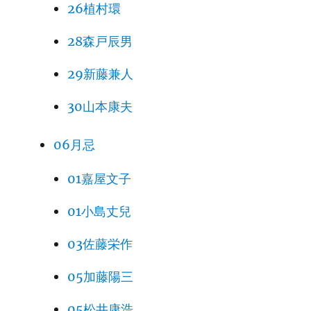
26植村環
28森戸辰男
29新藤兼人
30山本康夫
06月忌
01嘉屋文子
01小島丈兒
03佐藤栄作
05加藤陽三
05松井康浩