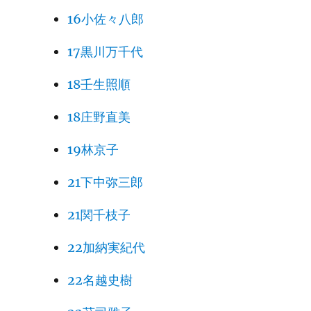
16小佐々八郎
17黒川万千代
18壬生照順
18庄野直美
19林京子
21下中弥三郎
21関千枝子
22加納実紀代
22名越史樹