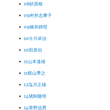
08砂原格
09村井志摩子
09碓井静照
10今川卓治
10田原伯
11山本達雄
11梶山季之
12塩月正雄
14猪飼隆明
14草野信男