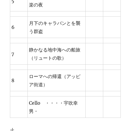
5
楽の夜
月下のキャラバンとを襲
6
う群盗
静かなる地中海への船旅
7
（リュートの歌）
ローマへの帰還（アッピ
8
ア街道）
Cello ・・・・宇吹幸
男・
止