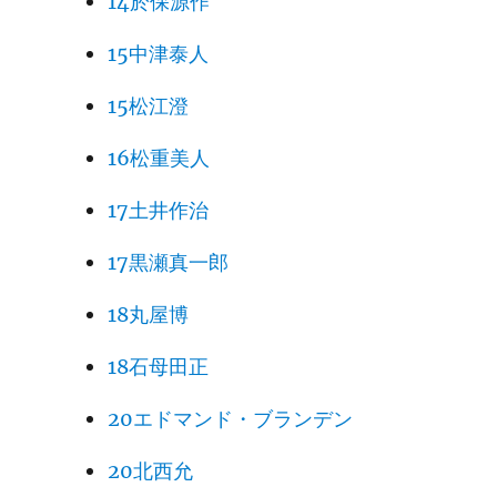
14於保源作
15中津泰人
15松江澄
16松重美人
17土井作治
17黒瀬真一郎
18丸屋博
18石母田正
20エドマンド・ブランデン
20北西允