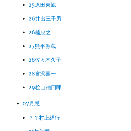
25原田東岷
26井出三千男
26楠忠之
27熊平源蔵
28佐々木久子
28宮沢喜一
29桧山袖四郎
07月忌
？？村上経行