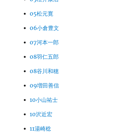
05松元寛
06小倉豊文
07河本一郎
08羽仁五郎
08谷川和穂
09増田善信
10小山祐士
10沢近宏
11湯崎稔