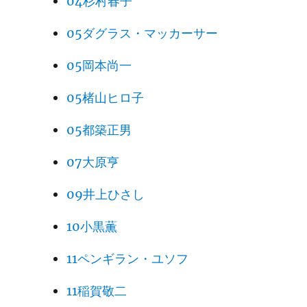
04杉村春子
05ダグラス・マッカーサー
05岡本尚一
05楮山ヒロ子
05都築正男
07大原亨
09井上ひさし
10小黒薫
11ペンギラン・ユソフ
11稲賀敬二