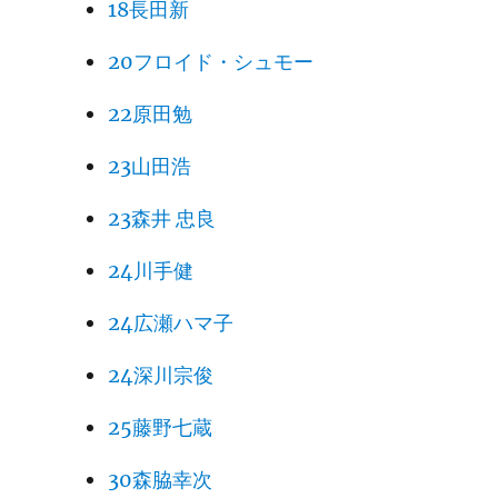
18長田新
20フロイド・シュモー
22原田勉
23山田浩
23森井 忠良
24川手健
24広瀬ハマ子
24深川宗俊
25藤野七蔵
30森脇幸次