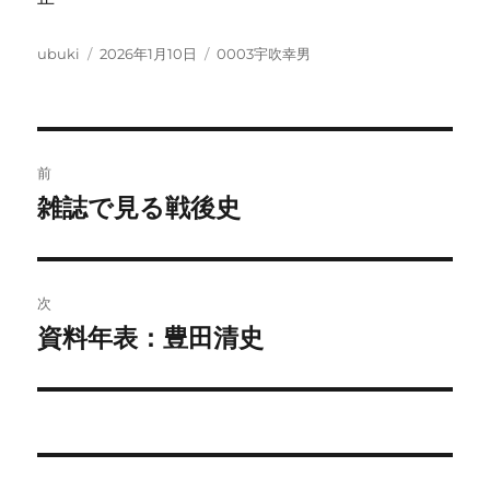
投
投
カ
ubuki
2026年1月10日
0003宇吹幸男
稿
稿
テ
者
日:
ゴ
リ
ー
投
前
稿
雑誌で見る戦後史
前
の
ナ
投
ビ
稿:
次
ゲ
資料年表：豊田清史
次
の
ー
投
シ
稿:
ョ