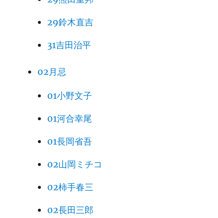
29鈴木直吉
31吉田治平
02月忌
01小野文子
01河合幸尾
01長岡省吾
02山岡ミチコ
02柿手春三
02長田三郎