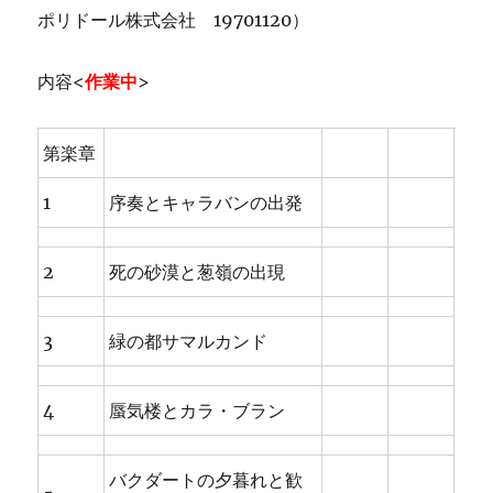
ポリドール株式会社 19701120）
内容<
作業中
>
第楽章
1
序奏とキャラバンの出発
2
死の砂漠と葱嶺の出現
3
緑の都サマルカンド
4
蜃気楼とカラ・ブラン
バクダートの夕暮れと歓