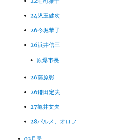
22荘司雅子
24児玉健次
26今堀恭子
26浜井信三
原爆市長
26藤原彰
26鎌田定夫
27亀井文夫
28パルメ、オロフ
03月忌