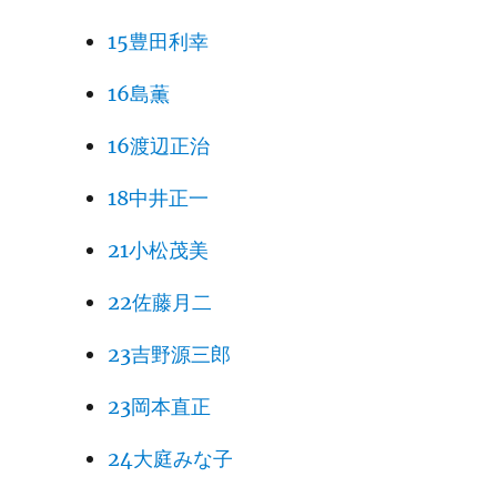
15豊田利幸
16島薫
16渡辺正治
18中井正一
21小松茂美
22佐藤月二
23吉野源三郎
23岡本直正
24大庭みな子