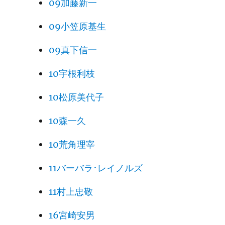
09加藤新一
09小笠原基生
09真下信一
10宇根利枝
10松原美代子
10森一久
10荒角理宰
11バーバラ･レイノルズ
11村上忠敬
16宮崎安男