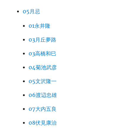
05月忌
01永井隆
03月丘夢路
03高橋和巳
04菊池武彦
05文沢隆一
06渡辺忠雄
07大内五良
08伏見康治