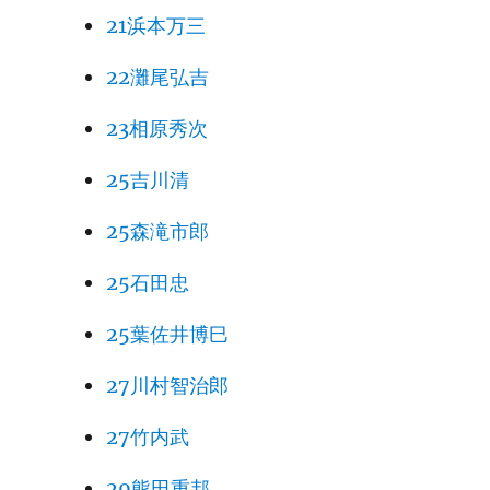
21浜本万三
22灘尾弘吉
23相原秀次
25吉川清
25森滝市郎
25石田忠
25葉佐井博巳
27川村智治郎
27竹内武
29熊田重邦