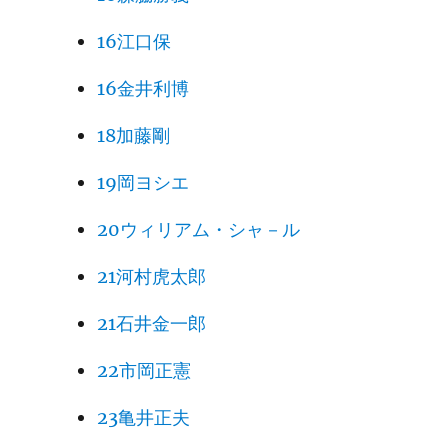
16江口保
16金井利博
18加藤剛
19岡ヨシエ
20ウィリアム・シャ－ル
21河村虎太郎
21石井金一郎
22市岡正憲
23亀井正夫