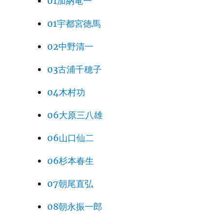
01加納竜一
01宇都宮徳馬
02中野清一
03古浦千穂子
04木村功
06大原三八雄
06山口仙二
06杉本春生
07朝尾直弘
08朝永振一郎