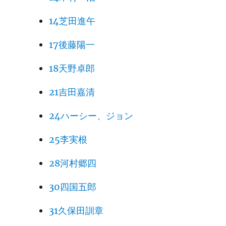
14芝田進午
17後藤陽一
18天野卓郎
21吉田嘉清
24ハーシー、ジョン
25李実根
28河村郷四
30四国五郎
31久保田訓章