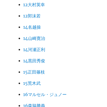
12大村英幸
12郭沫若
14名越操
14山崎寛治
14河瀬正利
14黒田秀俊
15正田篠枝
15荒木武
16マルセル・ジュノー
16森脇勝義