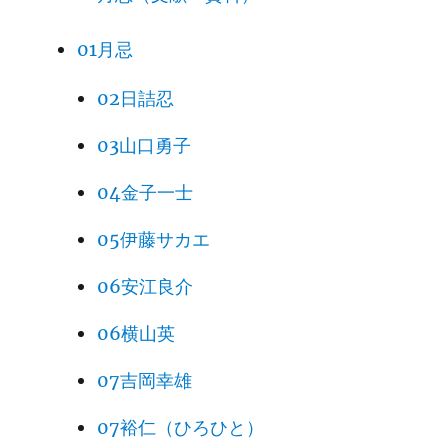
01月忌
02日詰忍
03山口勇子
04金子一士
05伊藤サカエ
06安江良介
06横山英
07吉岡幸雄
07裕仁（ひろひと）