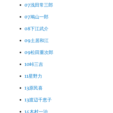
07浅田常三郎
07鳩山一郎
08下江武介
09土居和江
09松田重次郎
10峠三吉
11星野力
13原民喜
13渡辺千恵子
14木村一治