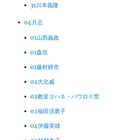
31川本義隆
04月忌
01山西義政
01森亘
01藤村耕市
02大北威
02教皇ヨハネ・パウロⅡ世
02福田須磨子
04伊藤実雄