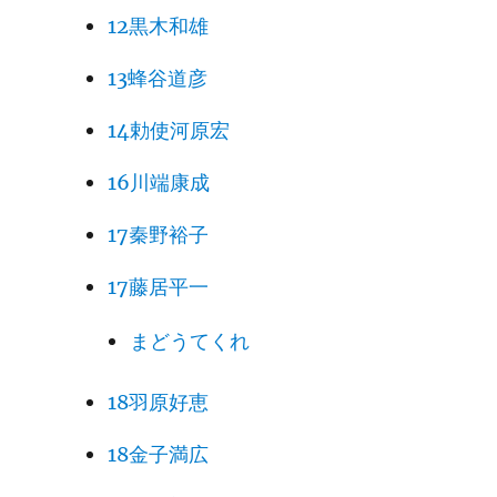
12黒木和雄
13蜂谷道彦
14勅使河原宏
16川端康成
17秦野裕子
17藤居平一
まどうてくれ
18羽原好恵
18金子満広