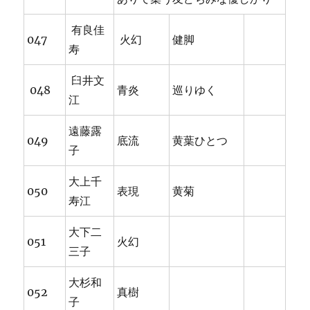
有良佳
047
火幻
健脚
寿
臼井文
048
青炎
巡りゆく
江
遠藤露
049
底流
黄葉ひとつ
子
大上千
050
表現
黄菊
寿江
大下二
051
火幻
三子
大杉和
052
真樹
子