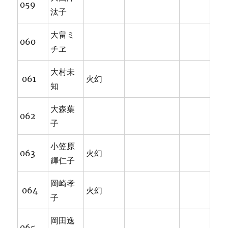
059
汰子
大畠ミ
060
チヱ
大村未
061
火幻
知
大森葉
062
子
小笠原
063
火幻
輝仁子
岡崎孝
064
火幻
子
岡田逸
065