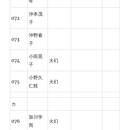
年
沖本茂
072
子
沖野春
073
子
小田晃
074
火幻
子
小野久
075
火幻
仁枝
カ
加川学
076
火幻
而