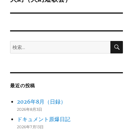
の
鷹下さ
ー
140
標的
投
ち子
シ
稿:
141
ョ
検
142
検
ン
索
索:
143
火幻
144
火幻
145
最近の投稿
146
2026年8月（日録）
2026年8月3日
147
ドキュメント原爆日記
148
2026年7月13日