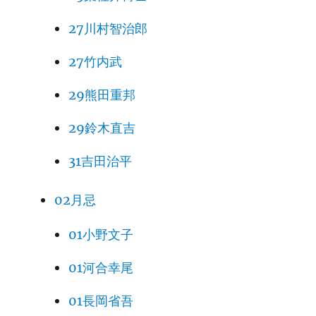
207
27川村智治郎
208
27竹内武
209
29熊田重邦
210
29鈴木直吉
211
火幻
31吉田治平
212
信本
02月忌
は
01小野文子
213
萩原
火幻
01河合幸尾
214
火幻
01長岡省吾
215