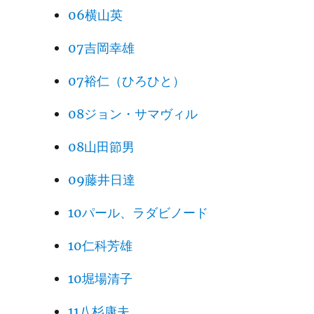
06横山英
179
180
07吉岡幸雄
181
火幻
07裕仁（ひろひと）
182
08ジョン・サマヴィル
183
08山田節男
184
09藤井日達
185
10パール、ラダビノード
186
火幻
10仁科芳雄
187
火幻
10堀場清子
188
豊原
11八杉康夫