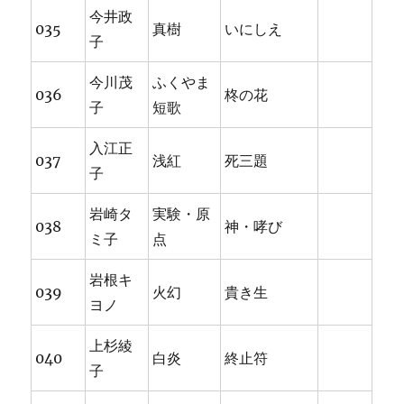
今井政
035
真樹
いにしえ
子
今川茂
ふくやま
036
柊の花
子
短歌
入江正
037
浅紅
死三題
子
岩崎タ
実験・原
038
神・哮び
ミ子
点
岩根キ
039
火幻
貴き生
ヨノ
上杉綾
040
白炎
終止符
子