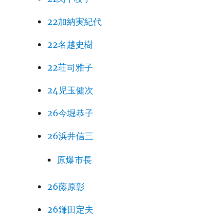
244
22加納実紀代
245
22名越史樹
246
22荘司雅子
247
火幻
24児玉健次
248
26今堀恭子
249
26浜井信三
250
原爆市長
251
252
26藤原彰
253
火幻
26鎌田定夫