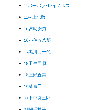
11バーバラ･レイノルズ
236
11村上忠敬
新日本歌
深川宗
16宮崎安男
237
人・未
俊
来・青史
16小佐々八郎
238
火幻
17黒川万千代
239
18壬生照順
240
18庄野直美
241
19林京子
242
21下中弥三郎
243
21関千枝子