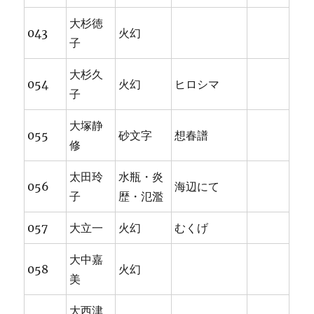
大杉徳
043
火幻
子
大杉久
054
火幻
ヒロシマ
子
大塚静
055
砂文字
想春譜
修
太田玲
水瓶・炎
056
海辺にて
子
歴・氾濫
057
大立一
火幻
むくげ
大中嘉
058
火幻
美
大西津