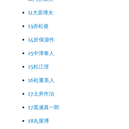
11大原博夫
ナ
13赤松俊
内藤蕉
189
こころの友
どう
14於保源作
190
火幻
15中津泰人
191
15松江澄
192
16松重美人
193
17土井作治
194
17黒瀬真一郎
195
火幻
18丸屋博
196