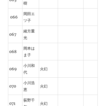
樹
岡田エ
066
ツ子
緒方重
067
光
岡本は
068
ま子
小川和
069
火幻
代
小川浩
070
火幻
恵
荻野千
071
火幻