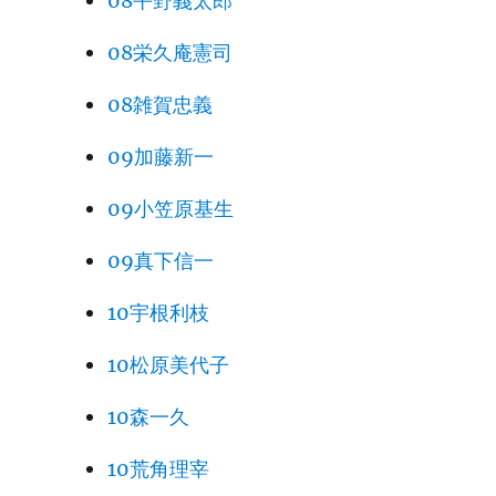
08平野義太郎
226
火幻
08栄久庵憲司
227
火幻
08雑賀忠義
228
09加藤新一
229
09小笠原基生
230
09真下信一
231
10宇根利枝
232
10松原美代子
233
火幻
10森一久
234
10荒角理宰
235