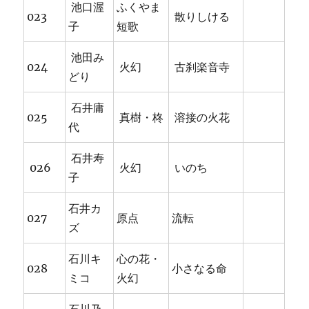
池口渥
ふくやま
023
散りしける
子
短歌
池田み
024
火幻
古刹楽音寺
どり
石井庸
025
真樹・柊
溶接の火花
代
石井寿
026
火幻
いのち
子
石井カ
027
原点
流転
ズ
石川キ
心の花・
028
小さなる命
ミコ
火幻