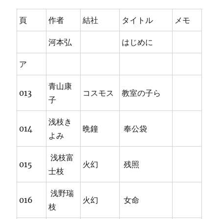
頁
作者
結社
タイトル
メモ
河本弘
はじめに
ア
青山康
013
コスモス
教室の子ら
子
浅枝き
014
晩鐘
奉公袋
よみ
浅枝富
015
火幻
残照
士枝
浅野瑞
016
火幻
女命
枝