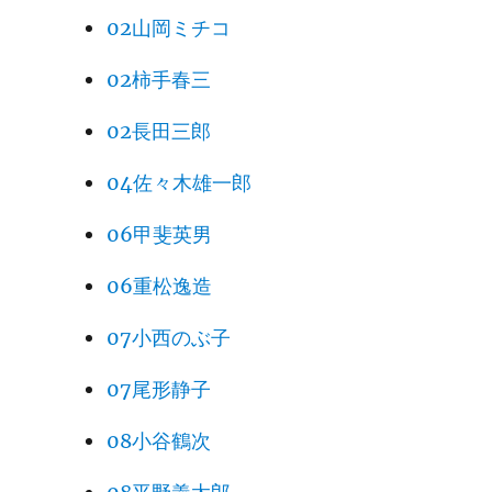
02山岡ミチコ
216
02柿手春三
217
02長田三郎
218
04佐々木雄一郎
219
火幻
06甲斐英男
220
06重松逸造
221
07小西のぶ子
222
火幻
07尾形静子
223
08小谷鶴次
224
日秋
225
火幻