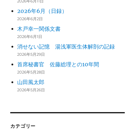
2026年6月11日
159
2026年6月（日録）
160
火幻
2026年6月2日
木戸幸一関係文書
161
2026年6月1日
162
消せない記憶 湯浅軍医生体解剖の記録
2026年5月29日
163
首席秘書官 佐藤総理との10年間
2026年5月28日
164
山田風太郎
165
2026年5月26日
166
火幻
167
カテゴリー
168
火幻