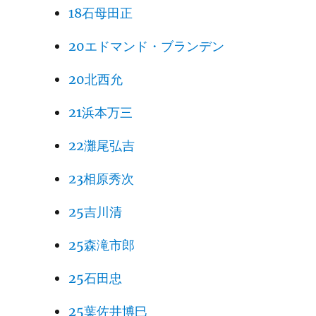
18石母田正
197
20エドマンド・ブランデン
198
20北西允
199
21浜本万三
200
22灘尾弘吉
201
火幻
23相原秀次
202
25吉川清
203
25森滝市郎
204
火幻
25石田忠
205
25葉佐井博巳
206
火幻