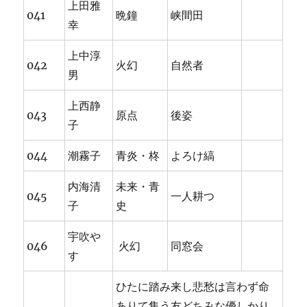
上田雅
041
晩鐘
峡間田
幸
上中淳
042
火幻
自然者
男
上西静
043
原点
後姿
子
044
潮霧子
青炎・柊
よろけ縞
内海清
未来・青
045
一人耕つ
子
史
宇吹や
046
火幻
同窓会
す
ひたに踏み来し悲愁は言わず命
ありて集う友どちみな優しかり