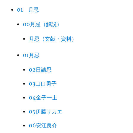
169
01 月忌
170
00月忌（解説）
171
火幻
月忌（文献・資料）
172
01月忌
173
02日詰忍
174
03山口勇子
175
04金子一士
176
火幻
05伊藤サカエ
177
火幻
06安江良介
178
火幻