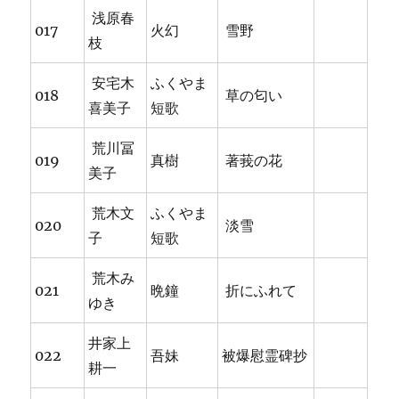
浅原春
017
火幻
雪野
枝
安宅木
ふくやま
018
草の匂い
喜美子
短歌
荒川冨
019
真樹
著莪の花
美子
荒木文
ふくやま
020
淡雪
子
短歌
荒木み
021
晩鐘
折にふれて
ゆき
井家上
022
吾妹
被爆慰霊碑抄
耕一