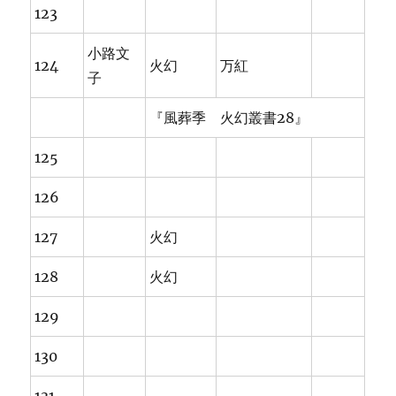
123
小路文
124
火幻
万紅
子
『風葬季 火幻叢書28』
125
126
127
火幻
128
火幻
129
130