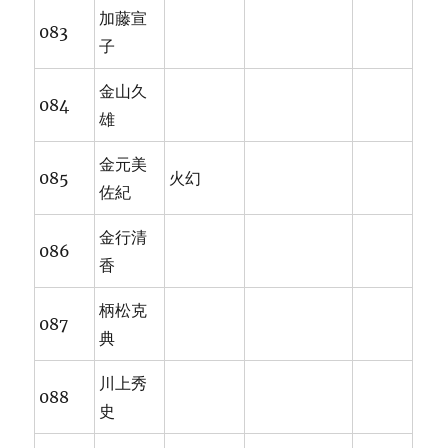
加藤宣
083
子
金山久
084
雄
金元美
085
火幻
佐紀
金行清
086
香
柄松克
087
典
川上秀
088
史