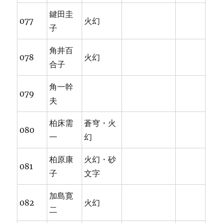
鍵田圭
077
火幻
子
角井百
078
火幻
合子
角一幹
079
夫
柏床需
蒼穹・火
080
一
幻
柏原康
火幻・砂
081
子
文字
加島寛
082
火幻
二