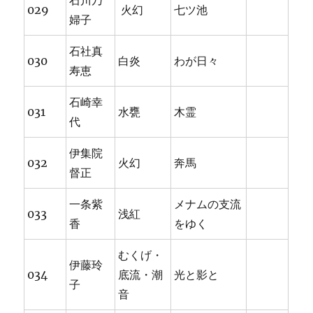
石川乃
029
火幻
七ツ池
婦子
石社真
030
白炎
わが日々
寿恵
石崎幸
031
水甕
木霊
代
伊集院
032
火幻
奔馬
督正
一条紫
メナムの支流
033
浅紅
香
をゆく
むくげ・
伊藤玲
034
底流・潮
光と影と
子
音