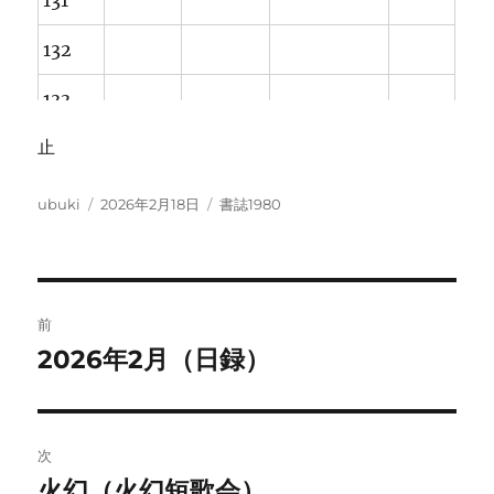
131
132
133
止
134
135
投
投
カ
ubuki
2026年2月18日
書誌1980
稿
稿
テ
136
火幻
者
日:
ゴ
リ
137
火幻
ー
投
前
稿
138
2026年2月（日録）
前
の
ナ
139
投
ビ
稿:
次
タ
ゲ
火幻（火幻短歌会）
次