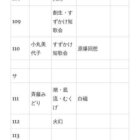
創生・す
109
ずかけ短
歌会
小丸美
すずかけ
110
原爆回想
代子
短歌会
サ
潮・底
斉藤み
111
流・むく
白磁
どり
げ
112
火幻
113