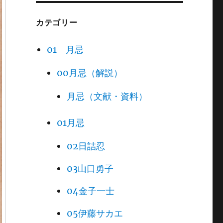
カテゴリー
01 月忌
00月忌（解説）
月忌（文献・資料）
01月忌
02日詰忍
03山口勇子
04金子一士
05伊藤サカエ