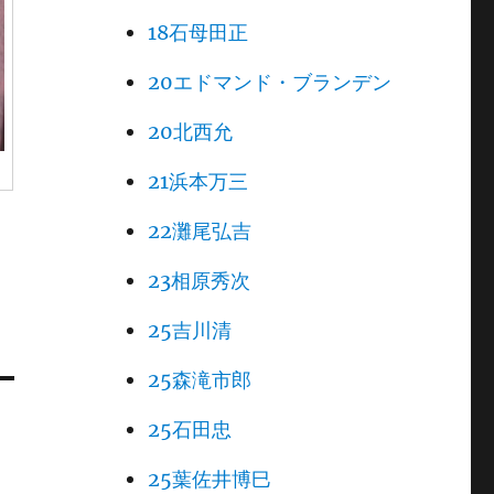
18石母田正
20エドマンド・ブランデン
20北西允
21浜本万三
22灘尾弘吉
23相原秀次
25吉川清
25森滝市郎
25石田忠
25葉佐井博巳