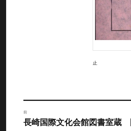
止
投
前
稿
長崎国際文化会館図書室蔵
前
の