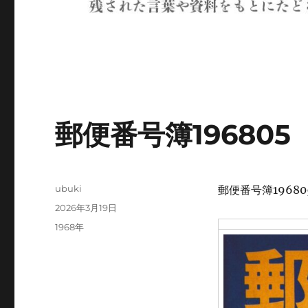
郵便番号簿196805
投
ubuki
郵便番号簿19680
稿
投
2026年3月19日
者
稿
カ
1968年
日:
テ
ゴ
リ
ー