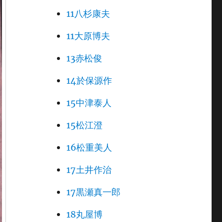
11八杉康夫
11大原博夫
13赤松俊
14於保源作
15中津泰人
15松江澄
16松重美人
17土井作治
17黒瀬真一郎
18丸屋博