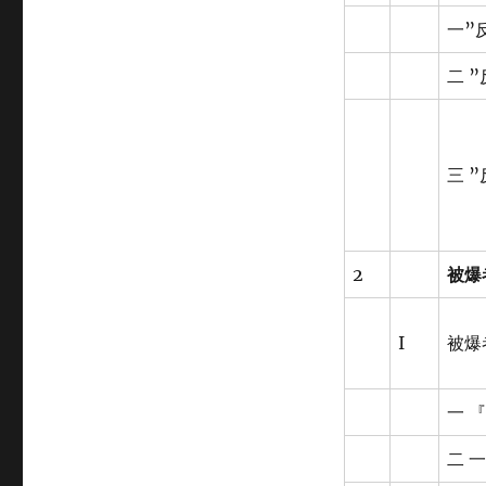
一”
二 
三 
2
被爆
I
被爆
一 
二 