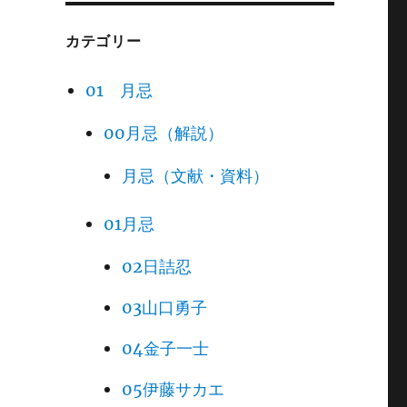
カテゴリー
01 月忌
00月忌（解説）
月忌（文献・資料）
01月忌
02日詰忍
03山口勇子
04金子一士
05伊藤サカエ