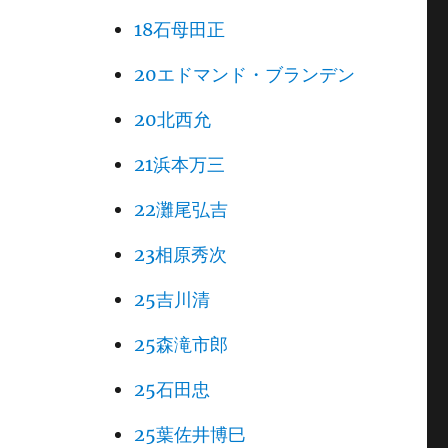
18石母田正
20エドマンド・ブランデン
20北西允
21浜本万三
22灘尾弘吉
23相原秀次
25吉川清
25森滝市郎
25石田忠
25葉佐井博巳