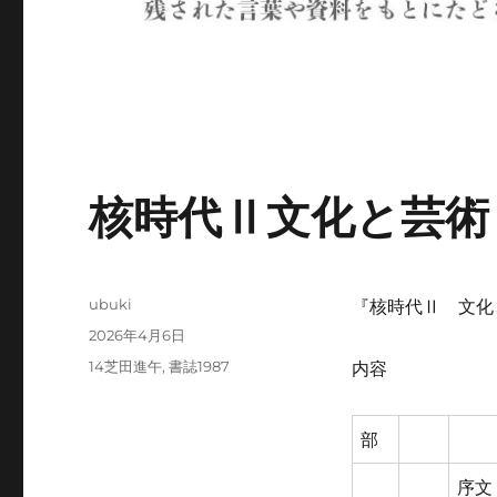
核時代Ⅱ文化と芸術
投
ubuki
『核時代Ⅱ 文化と
稿
投
2026年4月6日
者
稿
カ
14芝田進午
,
書誌1987
内容
日:
テ
ゴ
リ
部
ー
序文