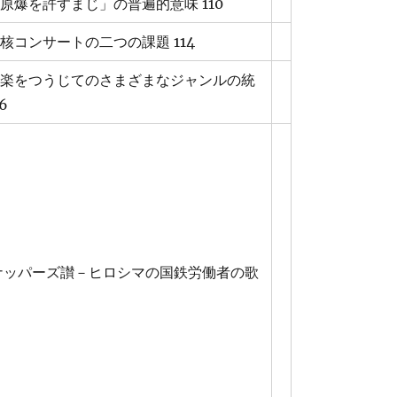
「原爆を許すまじ」の普遍的意味 110
反核コンサートの二つの課題 114
音楽をつうじてのさまざまなジャンルの統
6
ナッパーズ讃－ヒロシマの国鉄労働者の歌