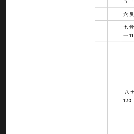
五 
六 
七 
一 11
八 
120