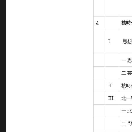
4
核時
I
思想
一 
二 
II
核時
III
北一
一 
二 