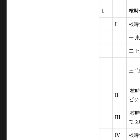
1
核時
I
核時
一 
二 
三 
核時
II
ビジョ
核時
III
て 2
IV
核時