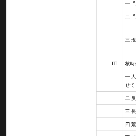
一 
二 
三 
III
核時
一 
せて 
二 
三 
四 