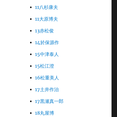
11八杉康夫
11大原博夫
13赤松俊
14於保源作
15中津泰人
15松江澄
16松重美人
17土井作治
17黒瀬真一郎
18丸屋博