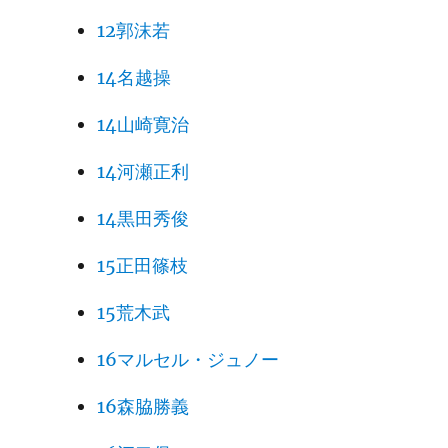
12郭沫若
14名越操
14山崎寛治
14河瀬正利
14黒田秀俊
15正田篠枝
15荒木武
16マルセル・ジュノー
16森脇勝義