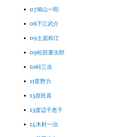
07鳩山一郎
08下江武介
09土居和江
09松田重次郎
10峠三吉
11星野力
13原民喜
13渡辺千恵子
14木村一治