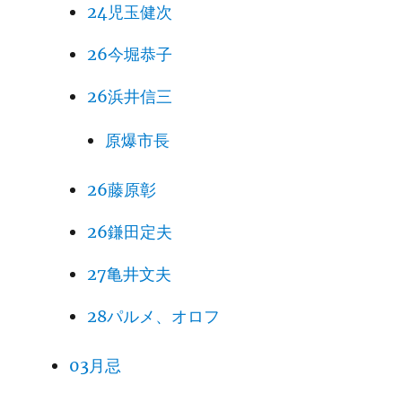
24児玉健次
26今堀恭子
26浜井信三
原爆市長
26藤原彰
26鎌田定夫
27亀井文夫
28パルメ、オロフ
03月忌