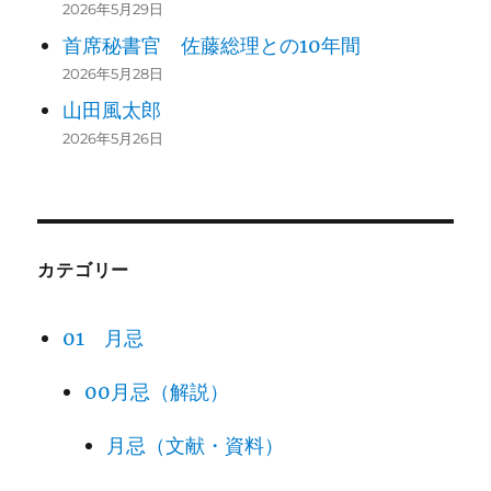
2026年5月29日
山家和
日本母親大
首席秘書官 佐藤総理との10年間
平和を築く捨て石
452
子＜や
会実行委員
2026年5月28日
の一つに
んべ＞
長
山田風太郎
2026年5月26日
沖縄タイム
由井晶
ス編集委
沖縄と本土の関係
454
子
員・論説委
はどうあるべきか
員
カテゴリー
NHKスペシ
吉成真
ャル番組部
01 月忌
458
生命体に学ぶ
由美
ディレクタ
ー
00月忌（解説）
ヨネヤ
パントマイ
三つの開拓－マイ
月忌（文献・資料）
468
マママ
ムパフォー
ム、女の自立、異