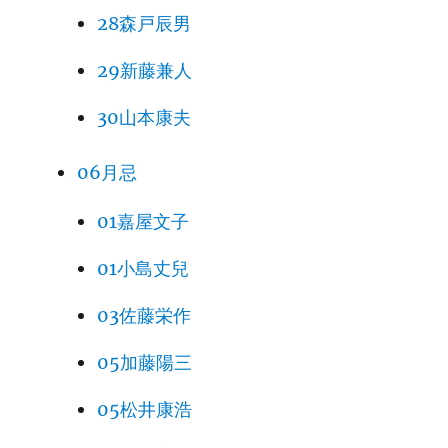
28森戸辰男
29新藤兼人
30山本康夫
06月忌
01嘉屋文子
01小島丈兒
03佐藤栄作
05加藤陽三
05松井康浩