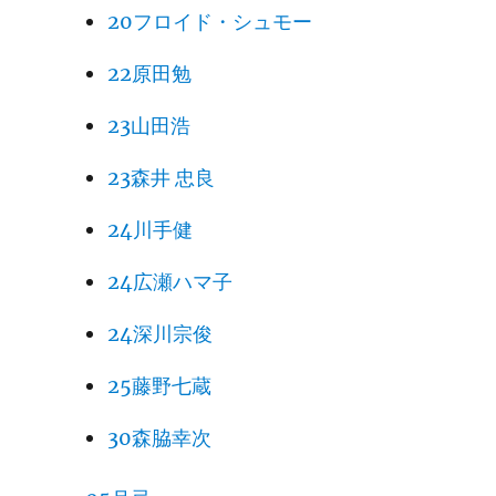
20フロイド・シュモー
22原田勉
23山田浩
23森井 忠良
24川手健
24広瀬ハマ子
24深川宗俊
25藤野七蔵
30森脇幸次