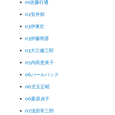
01佐藤行通
02安井郁
03伊東壮
03伊藤明彦
03大江健三郎
05内田恵美子
06パールバック
06児玉正昭
06栗原貞子
07浅田常三郎