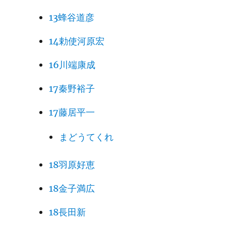
13蜂谷道彦
14勅使河原宏
16川端康成
17秦野裕子
17藤居平一
まどうてくれ
18羽原好恵
18金子満広
18長田新