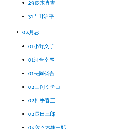
29鈴木直吉
31吉田治平
02月忌
01小野文子
01河合幸尾
01長岡省吾
02山岡ミチコ
02柿手春三
02長田三郎
04佐々木雄一郎