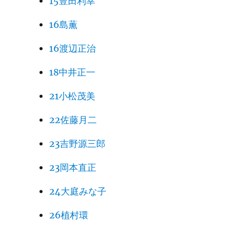
15豊田利幸
16島薫
16渡辺正治
18中井正一
21小松茂美
22佐藤月二
23吉野源三郎
23岡本直正
24大庭みな子
26植村環