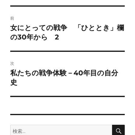
衆議院議員
リ
土井た
日本が国際社会の
286
（日本社会
ー
投
か子
一員となるには
党）
前
稿
女にとっての戦争 「ひととき」欄
前
な
の
の30年から 2
ナ
投
野上弥
世界は、その存在
329
作家
ビ
稿:
生子
を保ち得るか
ゲ
次
は
私たちの戦争体験－40年目の自分
次
ー
堀場清
日本現代詩
”女らしさ”につい
の
史
388
シ
子
人会会員
て
投
稿:
ョ
和光大学附
本間美
いとし子の未来の
389
属図書館司
ン
智子
ために
書
検
検
索
朝日新聞ア