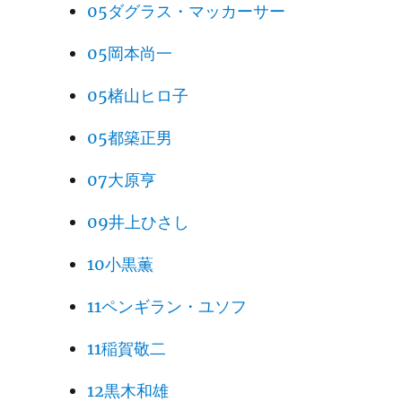
05ダグラス・マッカーサー
05岡本尚一
05楮山ヒロ子
05都築正男
07大原亨
09井上ひさし
10小黒薫
11ペンギラン・ユソフ
11稲賀敬二
12黒木和雄