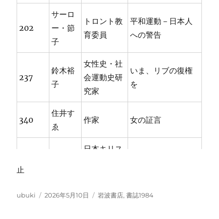
サーロ
トロント教
平和運動－日本人
202
ー・節
育委員
への警告
子
女性史・社
鈴木裕
いま、リブの復権
237
会運動史研
子
を
究家
住井す
340
作家
女の証言
ゑ
日本キリス
関根綾
キリスト者として
242
ト教協議会
子
反核平和を
止
副議長
投
投
カ
ubuki
2026年5月10日
岩波書店
,
書誌1984
た
稿
稿
テ
者
日:
ゴ