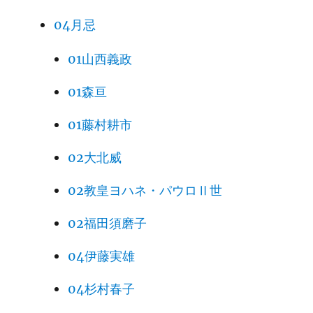
04月忌
01山西義政
01森亘
01藤村耕市
02大北威
02教皇ヨハネ・パウロⅡ世
02福田須磨子
04伊藤実雄
04杉村春子