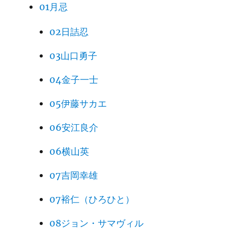
コ
マー
邦人として
01月忌
若尾典
琉球・沖縄
02日詰忍
469
沖縄の女
子
大学講師
03山口勇子
北海道ウタ
鷲谷サ
リ協会日高
アイヌ・ネノア
04金子一士
471
ト
支部連合会
ン・アイヌの心
05伊藤サカエ
理事
06安江良介
渡辺千
長崎原爆青
世界から核を廃絶
473
恵子
年乙女の会
するために
06横山英
綿貫礼
環境問題研
生命の文化と将来
475
07吉岡幸雄
子
究家
世代
07裕仁（ひろひと）
08ジョン・サマヴィル