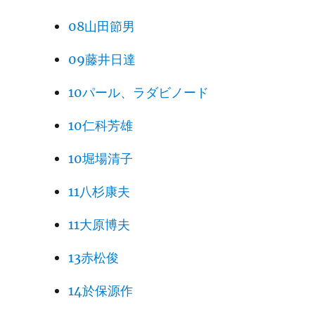
08山田節男
09藤井日達
10パール、ラダビノード
10仁科芳雄
10堀場清子
11八杉康夫
11大原博夫
13赤松俊
14於保源作