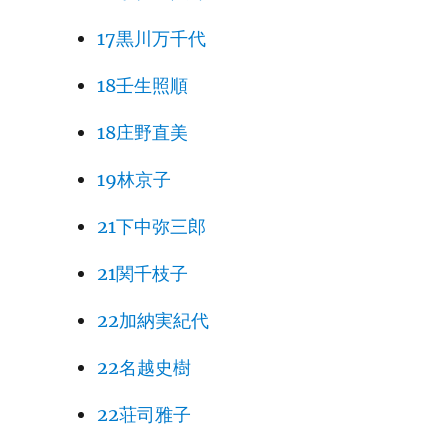
17黒川万千代
18壬生照順
18庄野直美
19林京子
21下中弥三郎
21関千枝子
22加納実紀代
22名越史樹
22荘司雅子