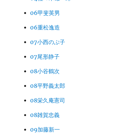
06甲斐英男
06重松逸造
07小西のぶ子
07尾形静子
08小谷鶴次
08平野義太郎
08栄久庵憲司
08雑賀忠義
09加藤新一