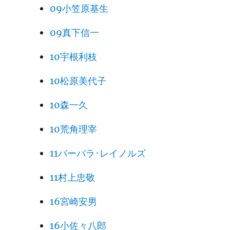
09小笠原基生
09真下信一
10宇根利枝
10松原美代子
10森一久
10荒角理宰
11バーバラ･レイノルズ
11村上忠敬
16宮崎安男
16小佐々八郎