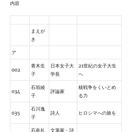
内容
まえが
き
ア
青木生
日本女子大
21世紀の女子大生
002
子
学長
へ
石垣綾
核戦争をくいとめ
034
評論家
子
る力
石川逸
035
詩人
ヒロシマへの旅を
子
石牟礼
文筆家・詩