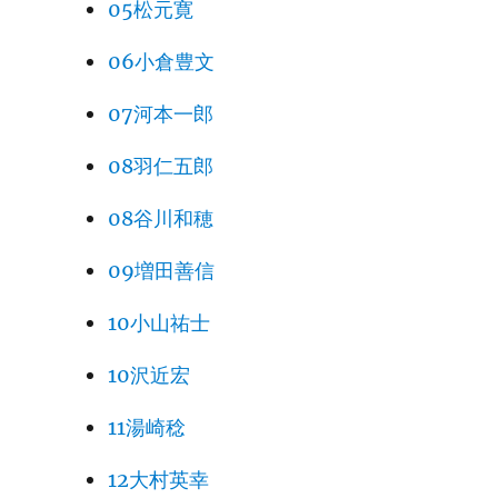
05松元寛
06小倉豊文
07河本一郎
08羽仁五郎
08谷川和穂
09増田善信
10小山祐士
10沢近宏
11湯崎稔
12大村英幸