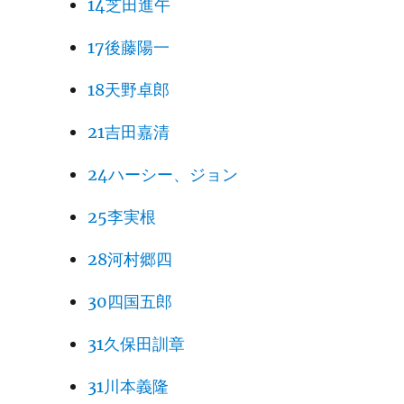
14芝田進午
17後藤陽一
18天野卓郎
21吉田嘉清
24ハーシー、ジョン
25李実根
28河村郷四
30四国五郎
31久保田訓章
31川本義隆