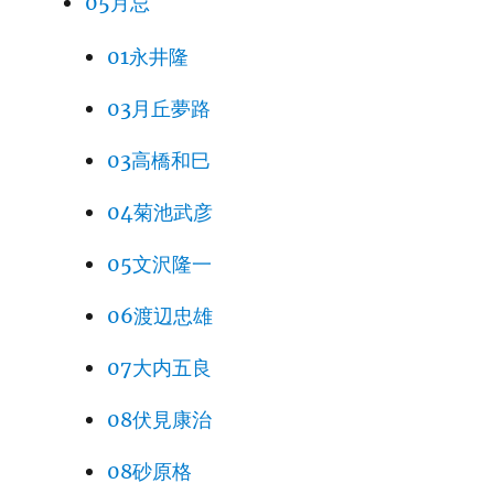
05月忌
01永井隆
03月丘夢路
03高橋和巳
04菊池武彦
05文沢隆一
06渡辺忠雄
07大内五良
08伏見康治
08砂原格