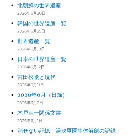
北朝鮮の世界遺産
山崎朋
女性史研究
439
三つの言葉
2026年6月28日
子
家
韓国の世界遺産一覧
山野和
総評婦人局
女性の労働組合の
2026年6月25日
444
子
長
これから
世界遺産一覧
2026年6月18日
山本千
女性思想史
女性史から学ぶも
448
日本の世界遺産一覧
恵
研究家
の
2026年6月12日
やんみんじ
21世紀に向う難民
吉田松陰と現代
449
梁敏子
ゃ
問題
2026年6月11日
2026年6月（日録）
国際連合難民高等弁務官日本事
2026年6月2日
務所渉外担当
木戸幸一関係文書
ヤンソ
2026年6月1日
生むことと生きる
451
ン由実
文筆業
こと
消せない記憶 湯浅軍医生体解剖の記録
子