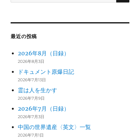
松井や
アジアの女たちと
索:
392
ジア総局特
より
日本の女たち
派員
衆議院議員
箕輪幸
個性と能力が発揮
最近の投稿
412
（日本共産
代
される社会へ
党）
2026年8月（日録）
三輪妙
フリーライ
エコロジーと反核
2026年8月3日
425
子
ター
をつなぐ
ドキュメント原爆日記
2026年7月13日
もろさ
女性史研究
歴史をひらく女た
霊は人を生かす
436
わよう
家
ち
2026年7月9日
こ
2026年7月（日録）
市川房枝記
2026年7月3日
山口み
政治を女性の側に
438
念館事務局
中国の世界遺産〈英文〉一覧
つ子
引き寄せる力を
長
2026年7月1日