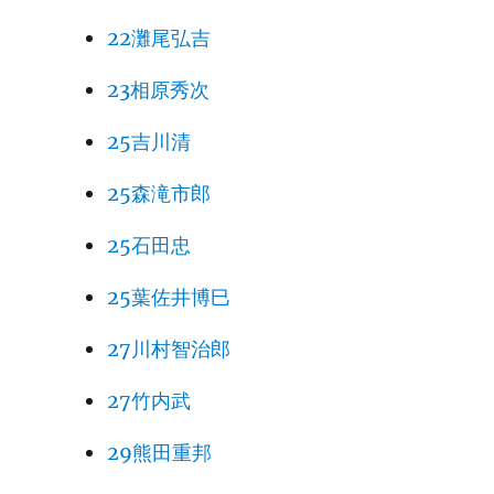
22灘尾弘吉
23相原秀次
25吉川清
25森滝市郎
25石田忠
25葉佐井博巳
27川村智治郎
27竹内武
29熊田重邦