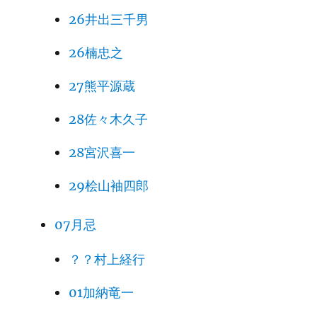
26井出三千男
26楠忠之
27熊平源蔵
28佐々木久子
28宮沢喜一
29桧山袖四郎
07月忌
？？村上経行
01加納竜一