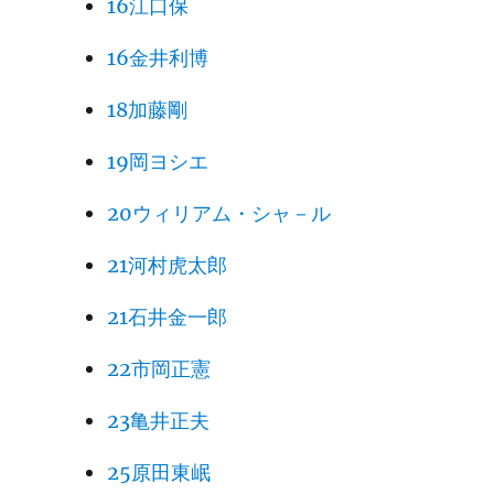
16江口保
16金井利博
18加藤剛
19岡ヨシエ
20ウィリアム・シャ－ル
21河村虎太郎
21石井金一郎
22市岡正憲
23亀井正夫
25原田東岷