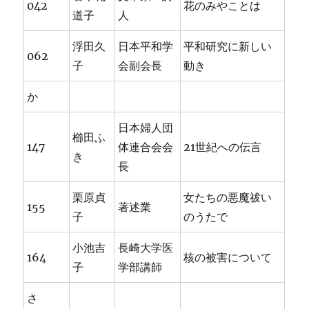
042
花のみやことは
道子
人
浮田久
日本平和学
平和研究に新しい
062
子
会副会長
動き
か
日本婦人団
櫛田ふ
147
体連合会会
21世紀への伝言
き
長
栗原貞
女たちの悪魔祓い
155
著述業
子
のうたで
小池吉
長崎大学医
164
核の被害について
子
学部講師
さ