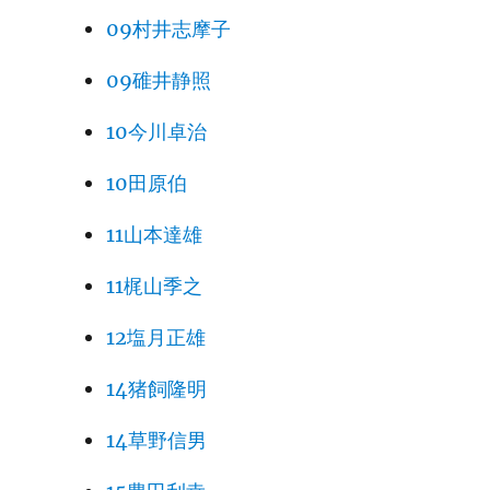
09村井志摩子
09碓井静照
10今川卓治
10田原伯
11山本達雄
11梶山季之
12塩月正雄
14猪飼隆明
14草野信男