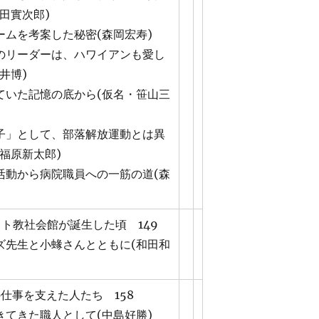
田實次郎)
ームを考案した秘密(森岡宏寿)
のリーダーは、ハワイアンも愛し
井博)
ていた記憶の底から(仮名・笹山三
子」として、部落解放運動とは異
福原新太郎)
活動から病院職員への一筋の道(森
スト教社会館が誕生した頃 149
ズ先生と小蝝さんとともに(和田和
の仕事を支えた人たち 158
きてきた職人として(中島好勝)