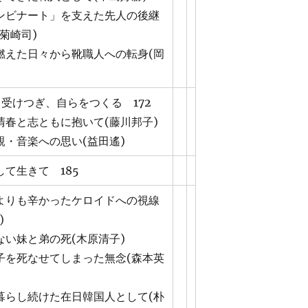
ンビナート」を支えた先人の後継
菊崎司)
燃えた日々から靴職人への転身(岡
ら受けつぎ、自らをつくる 172
清春と志ともに抱いて(藤川邦子)
親・音楽への思い(益田遙)
て生きて 185
よりも辛かったケロイドへの視線
)
ない妹と弟の死(木原清子)
子を死なせてしまった無念(森本英
暮らし続けた在日韓国人として(朴