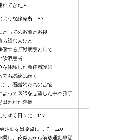
連れてきた人
のような診療所 87
にとっての戦前と戦後
待ち望む人びと
稼働する野戦病院として
の飲酒患者
争を体験した新任看護婦
っても試練は続く
批判、看護婦たちの苦悩
によって医師を志望した中本雅子
ぎ出された院長
りゆく日々に 117
も会活動を出発点にして 120
卒業し、靴職人から解放運動専従