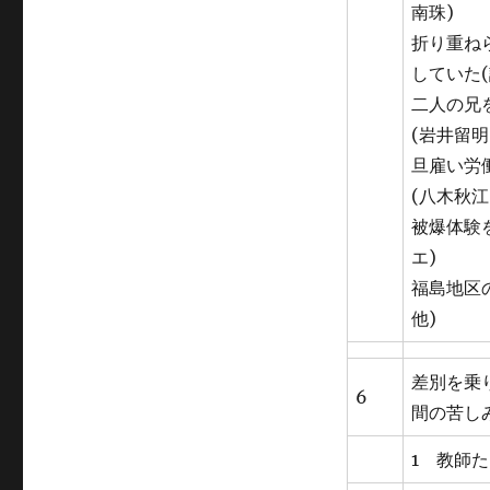
南珠)
折り重ね
していた(
二人の兄
(岩井留明
旦雇い労
(八木秋江
被爆体験
エ)
福島地区
他)
差別を乗
6
間の苦し
1 教師