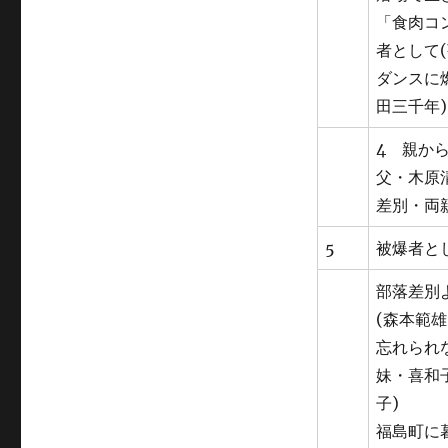
「食肉コ
者として(
ダンスに
田三千年)
4 親か
父・木原
差別・両
5
被爆者とし
部落差別
(森本範雄
忘れられ
妹・喜和
子)
福島町に