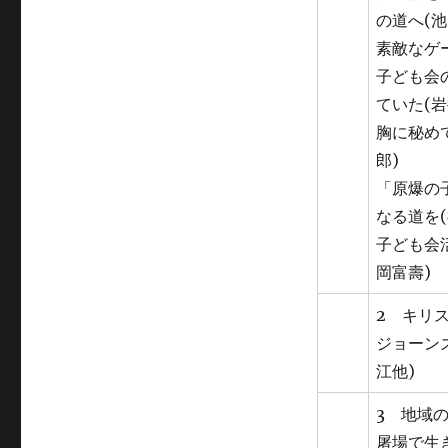
の道へ(池
素敵なゲ
子ども会
ていた(岩
胸に秘め
郎)
「原爆の
なる道を(
子ども会
岡富壽)
2 キリ
ジョーン
江他)
3 地域
屠場で生