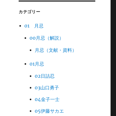
カテゴリー
01 月忌
00月忌（解説）
月忌（文献・資料）
01月忌
02日詰忍
03山口勇子
04金子一士
05伊藤サカエ