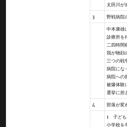
太田川が
3
野戦病院
中本康雄
診療所を
二四時間
我が物顔
三つの戦
病院にな
病院への
被爆体験
選挙に担
4
部落が変わ
1 子ど
小学校を