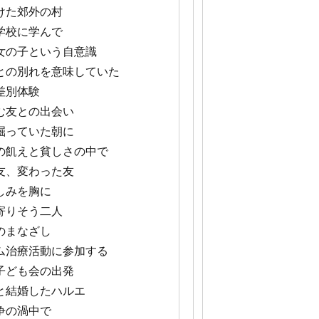
けた郊外の村
学校に学んで
女の子という自意識
との別れを意味していた
差別体験
む友との出会い
掘っていた朝に
の飢えと貧しさの中で
友、変わった友
しみを胸に
寄りそう二人
のまなざし
ム治療活動に参加する
子ども会の出発
と結婚したハルエ
争の渦中で