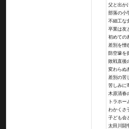
父と出か
部落の小
不細工な
卒業は友
初めての
差別を憎
防空壕を
敗戦直後
変わらぬ
差別の苦
苦しみに
木原清春
トラホー
わかくさ
子ども会
太田川闘