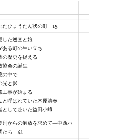
れたひょうたん状の町 15
愛した巡査と娘
がある町の生い立ち
業の歴史を捉える
致協会の誕生
憶の中で
の光と影
修工事が始まる
んと呼ばれていた木原清春
者として赴いた益田小蝝
差別からの解放を求めて―中西ハ
間たち 41