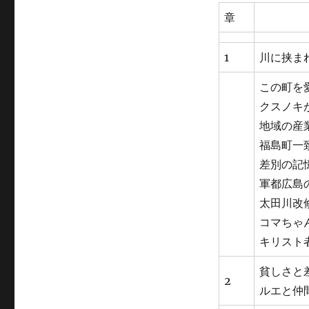
ー
章
1
川に挟ま
この町を
クスノキ
地域の産
福島町一
差別の記
軍都広島
太田川改
コマちゃ
キリスト
貧しさと
2
ルエと仲