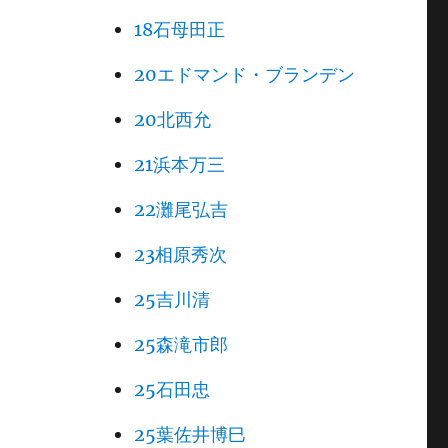
18石母田正
20エドマンド・ブランデン
20北西允
21浜本万三
22灘尾弘吉
23相原秀次
25吉川清
25森滝市郎
25石田忠
25葉佐井博巳