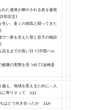
られた遺体が燃やされる炎を凝視
許田宗文)
を失い、多くの病気と闘ってきた
)
働で一家を支えた母と息子の物語
)
を語るまでの長い日々(中西ハル
の被爆の実態を見つめて(金崎是
り越え、地域を変えるために―人
みに寄りそって 237
たちはどう向き合ったか 240