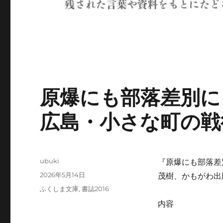
原爆にも部落差別
広島・小さな町の戦
投
ubuki
『原爆にも部落差
稿
投
2026年5月14日
茂樹、かもがわ出版
者
稿
カ
ふくしま文庫
,
書誌2016
日:
テ
内容
ゴ
リ