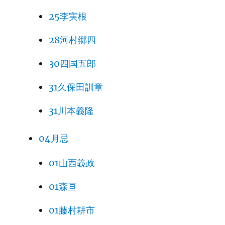
25李実根
28河村郷四
30四国五郎
31久保田訓章
31川本義隆
04月忌
01山西義政
01森亘
01藤村耕市