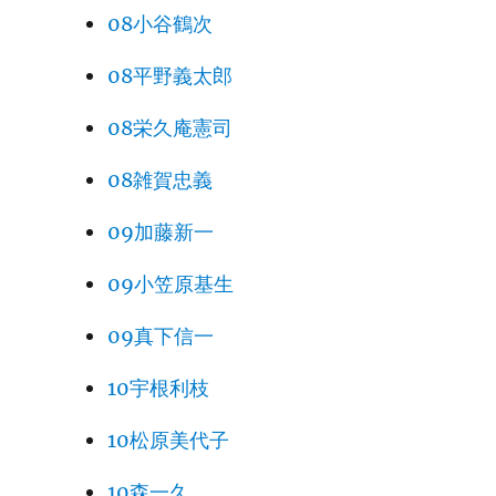
08小谷鶴次
08平野義太郎
08栄久庵憲司
08雑賀忠義
09加藤新一
09小笠原基生
09真下信一
10宇根利枝
10松原美代子
10森一久