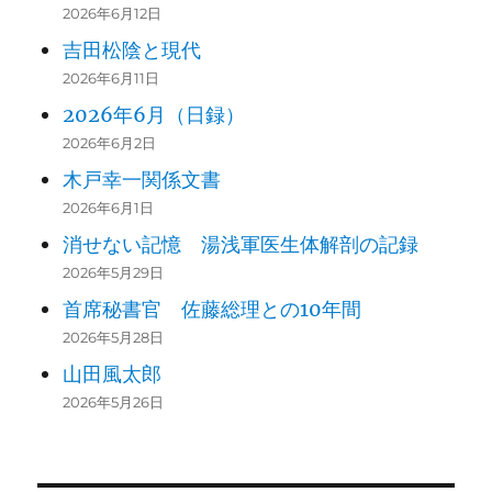
2026年6月12日
Silk Roads: the Routes Networ
吉田松陰と現代
2014
k of Chang’an-Tianshan Corrid
2026年6月11日
or (2014)
2026年6月（日録）
2014
The Grand Canal (2014)
2026年6月2日
木戸幸一関係文書
2015
Tusi Sites (2015)
2026年6月1日
Zuojiang Huashan Rock Art Cul
消せない記憶 湯浅軍医生体解剖の記録
2016
tural Landscape (2016)
2026年5月29日
首席秘書官 佐藤総理との10年間
2016
Hubei Shennongjia (2016)
2026年5月28日
Kulangsu, a Historic Internatio
山田風太郎
2017
nal Settlement (2017)
2026年5月26日
2017
Qinghai Hoh Xil (2017)