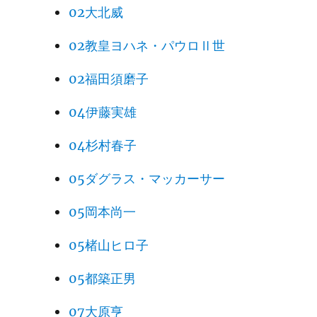
02大北威
02教皇ヨハネ・パウロⅡ世
02福田須磨子
04伊藤実雄
04杉村春子
05ダグラス・マッカーサー
05岡本尚一
05楮山ヒロ子
05都築正男
07大原亨