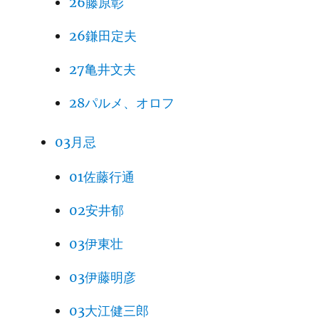
26藤原彰
26鎌田定夫
27亀井文夫
28パルメ、オロフ
03月忌
01佐藤行通
02安井郁
03伊東壮
03伊藤明彦
03大江健三郎