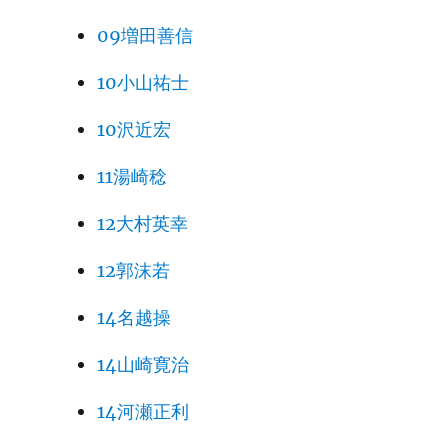
09増田善信
10小山祐士
10沢近宏
11湯崎稔
12大村英幸
12郭沫若
14名越操
14山崎寛治
14河瀬正利