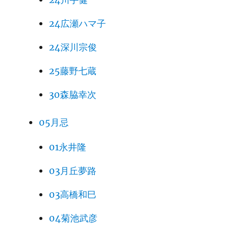
24広瀬ハマ子
24深川宗俊
25藤野七蔵
30森脇幸次
05月忌
01永井隆
03月丘夢路
03高橋和巳
04菊池武彦