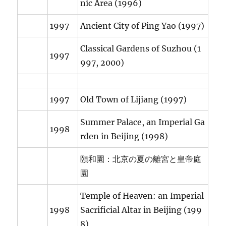
nic Area (1996)
1997
Ancient City of Ping Yao (1997)
Classical Gardens of Suzhou (1
1997
997, 2000)
1997
Old Town of Lijiang (1997)
Summer Palace, an Imperial Ga
1998
rden in Beijing (1998)
頤和園：北京の夏の離宮と皇帝庭
園
Temple of Heaven: an Imperial
1998
Sacrificial Altar in Beijing (199
8)