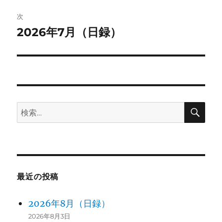
投
ビ
2006
Yin Xu (2006)
稿:
次
ゲ
2026年7月（日録）
次
殷墟
の
ー
Sichuan Giant Panda Sanctuari
投
2006
es – Wolong, Mt Siguniang an
シ
稿:
d Jiajin Mountains (2006)
ョ
Kaiping Diaolou and Villages (2
検
検
2007
ン
索
007)
索:
2007
South China Karst (2007, 2014)
2008
Fujian Tulou (2008)
最近の投稿
Mount Sanqingshan National
2008
Park (2008)
2026年8月（日録）
2026年8月3日