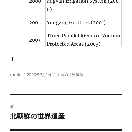
2000
angyan Irrigation System (200
0)
2001
Yungang Grottoes (2001)
Three Parallel Rivers of Yunnan
2003
Protected Areas (2003)
Capital Cities and Tombs of the
止
2004
Ancient Koguryo Kingdom (20
04)
投
投
カ
ubuki
2026年7月1日
中国の世界遺産
稿
稿
テ
Imperial Palaces of the Ming a
者
日:
ゴ
リ
2004
nd Qing Dynasties in Beijing an
ー
投
d Shenyang (1987, 2004)
前
稿
北朝鮮の世界遺産
前
Historic Centre of Macao (200
2005
の
ナ
5)