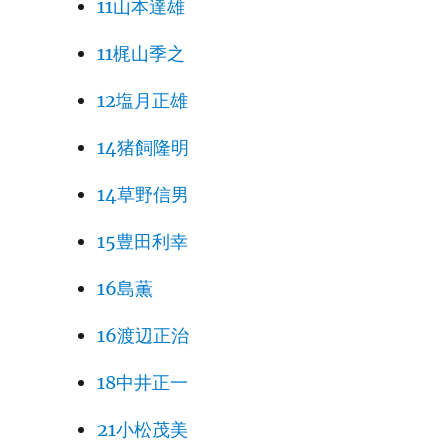
11山本達雄
11梶山季之
12塩月正雄
14猪飼隆明
14草野信男
15豊田利幸
16島薫
16渡辺正治
18中井正一
21小松茂美