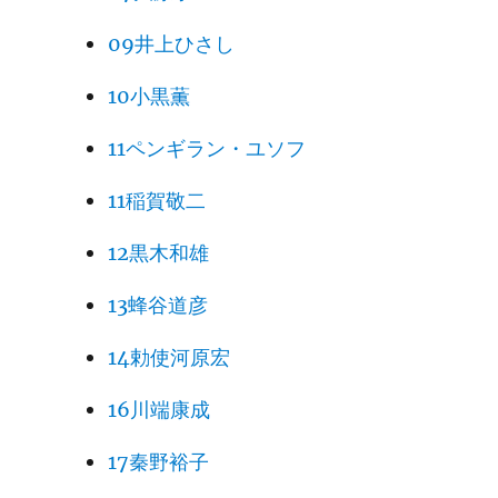
09井上ひさし
10小黒薫
11ペンギラン・ユソフ
11稲賀敬二
12黒木和雄
13蜂谷道彦
14勅使河原宏
16川端康成
17秦野裕子