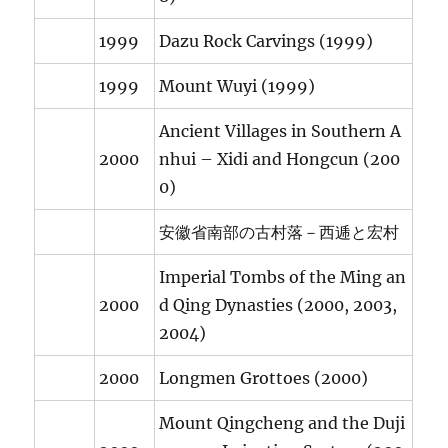
1999
Dazu Rock Carvings (1999)
1999
Mount Wuyi (1999)
Ancient Villages in Southern A
2000
nhui – Xidi and Hongcun (200
0)
安徽省南部の古村落－西逓と宏村
Imperial Tombs of the Ming an
2000
d Qing Dynasties (2000, 2003,
2004)
2000
Longmen Grottoes (2000)
Mount Qingcheng and the Duji