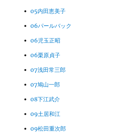
05内田恵美子
06パールバック
06児玉正昭
06栗原貞子
07浅田常三郎
07鳩山一郎
08下江武介
09土居和江
09松田重次郎