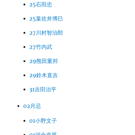
25石田忠
25葉佐井博巳
27川村智治郎
27竹内武
29熊田重邦
29鈴木直吉
31吉田治平
02月忌
01小野文子
01河合幸尾