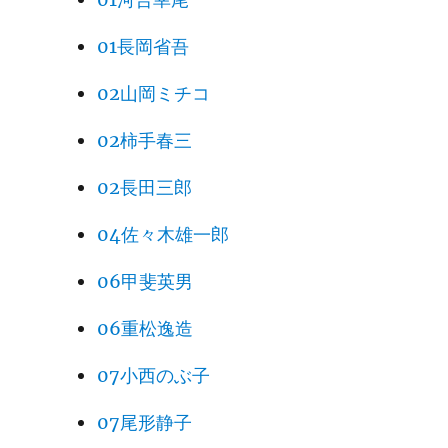
01長岡省吾
02山岡ミチコ
02柿手春三
02長田三郎
04佐々木雄一郎
06甲斐英男
06重松逸造
07小西のぶ子
07尾形静子