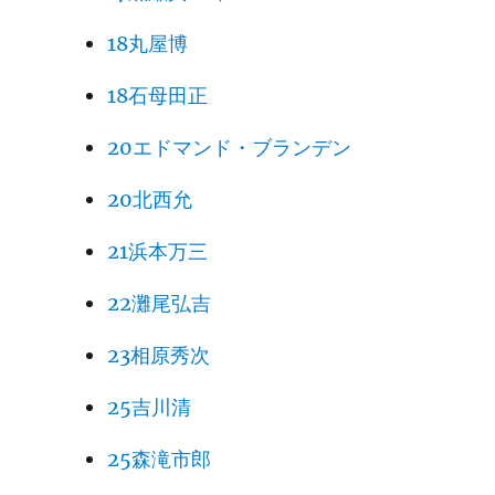
18丸屋博
18石母田正
20エドマンド・ブランデン
20北西允
21浜本万三
22灘尾弘吉
23相原秀次
25吉川清
25森滝市郎