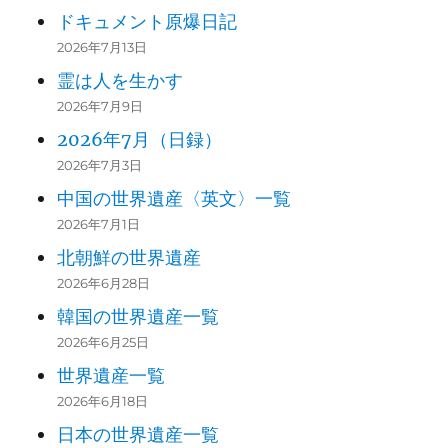
2009
Mount Wutai (2009)
ドキュメント原爆日記
Historic Monuments of Dengfe
2026年7月13日
2010
ng in “The Centre of Heaven a
霊は人を生かす
nd Earth” (2010)
2026年7月9日
2026年7月（日録）
2010
China Danxia (2010)
2026年7月3日
West Lake Cultural Landscape
中国の世界遺産〈英文〉一覧
2011
of Hangzhou (2011)
2026年7月1日
北朝鮮の世界遺産
2012
Site of Xanadu (2012)
2026年6月28日
2012
Chengjiang Fossil Site (2012)
韓国の世界遺産一覧
2026年6月25日
Cultural Landscape of Honghe
2013
世界遺産一覧
Hani Rice Terraces (2013)
2026年6月18日
2013
Xinjiang Tianshan (2013)
日本の世界遺産一覧