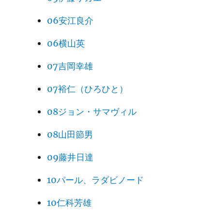
Ensemble Exhibiting the Ideal
2024
Order of the Chinese Capital (2
06安江良介
024)
06横山英
Badain Jaran Desert – Towers
2024
of Sand and Lakes (2024)
07吉岡幸雄
Migratory Bird Sanctuaries alo
07裕仁（ひろひと）
2024
ng the Coast of Yellow Sea-Bo
08ジョン・サマヴィル
hai Gulf of China (2019, 2024)
08山田節男
2025
Xixia Imperial Tombs (2025)
09藤井日達
10パール、ラダビノード
10仁科芳雄