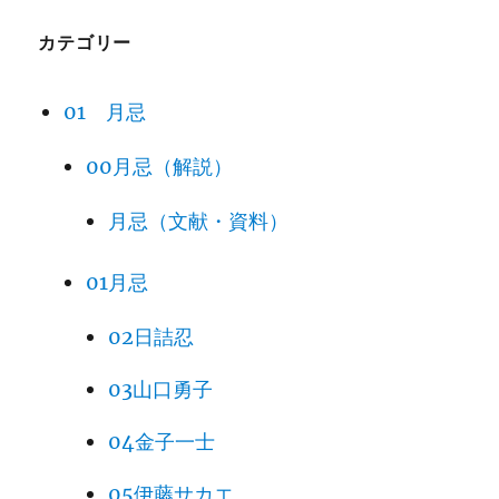
2018
Fanjingshan (2018)
カテゴリー
Archaeological Ruins of Liangz
2019
hu City (2019)
01 月忌
Migratory Bird Sanctuaries alo
00月忌（解説）
2019
ng the Coast of Yellow Sea-Bo
hai Gulf of China (2019, 2024)
月忌（文献・資料）
Quanzhou: Emporium of the W
2021
orld in Song-Yuan China (202
01月忌
1)
02日詰忍
Cultural Landscape of Old Tea F
03山口勇子
2023
orests of the Jingmai Mountain
in Pu’er (2023)
04金子一士
Beijing Central Axis: A Building
05伊藤サカエ