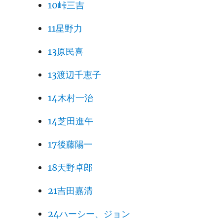
10峠三吉
11星野力
13原民喜
13渡辺千恵子
14木村一治
14芝田進午
17後藤陽一
18天野卓郎
21吉田嘉清
24ハーシー、ジョン