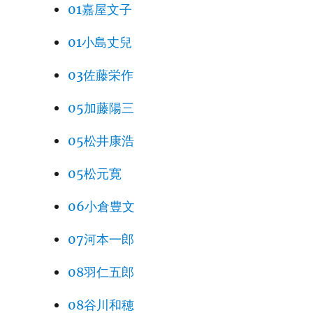
01嘉屋文子
01小島丈兒
03佐藤栄作
05加藤陽三
05松井康浩
05松元寛
06小倉豊文
07河本一郎
08羽仁五郎
08谷川和穂