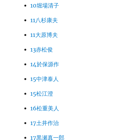
10堀場清子
11八杉康夫
11大原博夫
13赤松俊
14於保源作
15中津泰人
15松江澄
16松重美人
17土井作治
17黒瀬真一郎