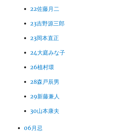
22佐藤月二
23吉野源三郎
23岡本直正
24大庭みな子
26植村環
28森戸辰男
29新藤兼人
30山本康夫
06月忌