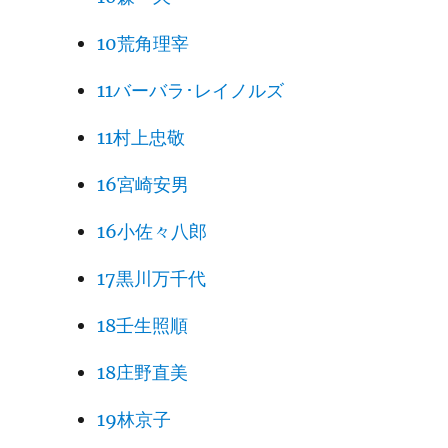
10荒角理宰
11バーバラ･レイノルズ
11村上忠敬
16宮崎安男
16小佐々八郎
17黒川万千代
18壬生照順
18庄野直美
19林京子