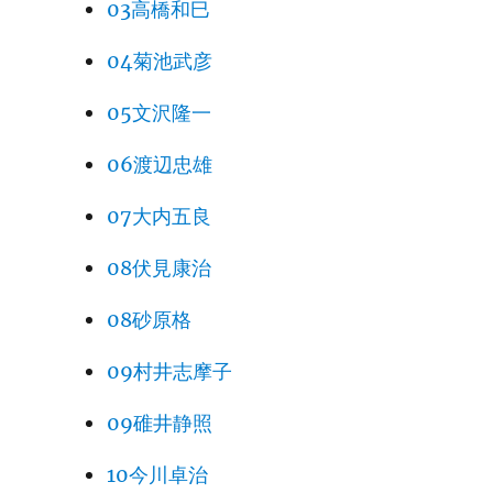
03高橋和巳
04菊池武彦
05文沢隆一
06渡辺忠雄
07大内五良
08伏見康治
08砂原格
09村井志摩子
09碓井静照
10今川卓治