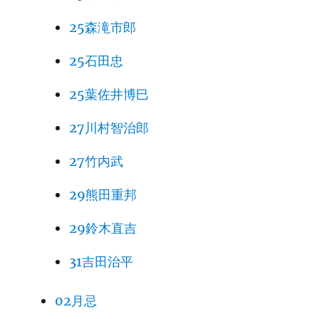
25森滝市郎
25石田忠
25葉佐井博巳
27川村智治郎
27竹内武
29熊田重邦
29鈴木直吉
31吉田治平
02月忌