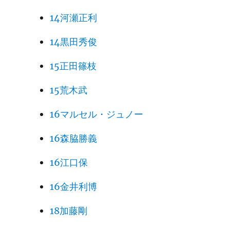
14河瀬正利
14黒田秀俊
15正田篠枝
15荒木武
16マルセル・ジュノー
16森脇勝義
16江口保
16金井利博
18加藤剛