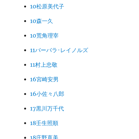
10松原美代子
10森一久
10荒角理宰
11バーバラ･レイノルズ
11村上忠敬
16宮崎安男
16小佐々八郎
17黒川万千代
18壬生照順
18庄野直美