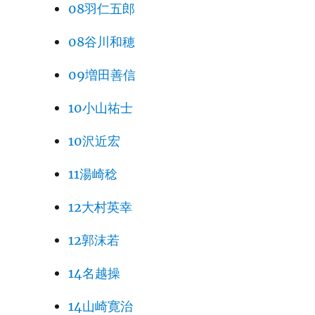
08羽仁五郎
08谷川和穂
09増田善信
10小山祐士
10沢近宏
11湯崎稔
12大村英幸
12郭沫若
14名越操
14山崎寛治