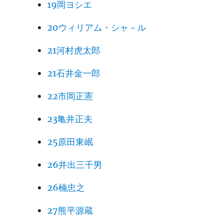
19岡ヨシエ
20ウィリアム・シャ－ル
21河村虎太郎
21石井金一郎
22市岡正憲
23亀井正夫
25原田東岷
26井出三千男
26楠忠之
27熊平源蔵