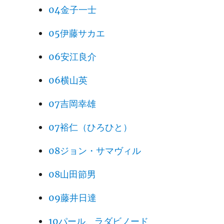
04金子一士
05伊藤サカエ
06安江良介
06横山英
07吉岡幸雄
07裕仁（ひろひと）
08ジョン・サマヴィル
08山田節男
09藤井日達
10パール、ラダビノード