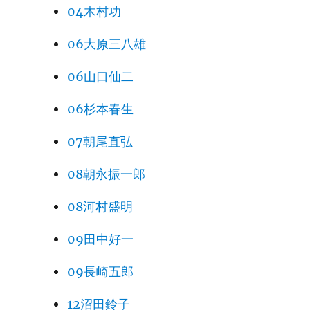
04木村功
06大原三八雄
06山口仙二
06杉本春生
07朝尾直弘
08朝永振一郎
08河村盛明
09田中好一
09長崎五郎
12沼田鈴子