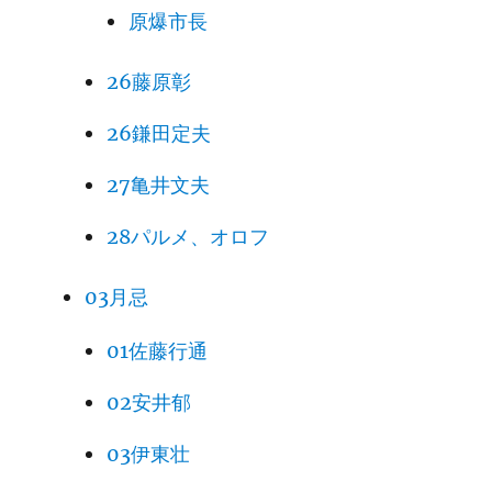
原爆市長
26藤原彰
26鎌田定夫
27亀井文夫
28パルメ、オロフ
03月忌
01佐藤行通
02安井郁
03伊東壮