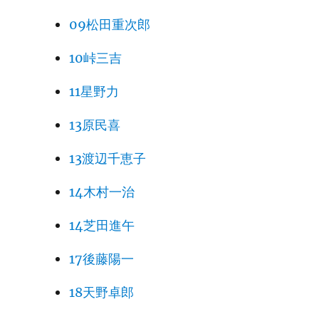
09松田重次郎
10峠三吉
11星野力
13原民喜
13渡辺千恵子
14木村一治
14芝田進午
17後藤陽一
18天野卓郎