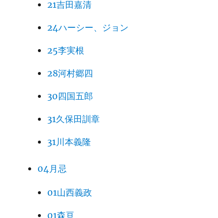
21吉田嘉清
24ハーシー、ジョン
25李実根
28河村郷四
30四国五郎
31久保田訓章
31川本義隆
04月忌
01山西義政
01森亘