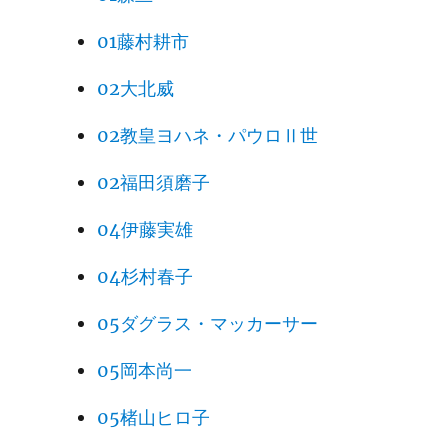
01藤村耕市
02大北威
02教皇ヨハネ・パウロⅡ世
02福田須磨子
04伊藤実雄
04杉村春子
05ダグラス・マッカーサー
05岡本尚一
05楮山ヒロ子