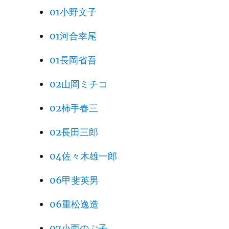
01小野文子
01河合幸尾
01長岡省吾
02山岡ミチコ
02柿手春三
02長田三郎
04佐々木雄一郎
06甲斐英男
06重松逸造
07小西のぶ子