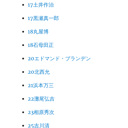
17土井作治
17黒瀬真一郎
18丸屋博
18石母田正
20エドマンド・ブランデン
20北西允
21浜本万三
22灘尾弘吉
23相原秀次
25吉川清