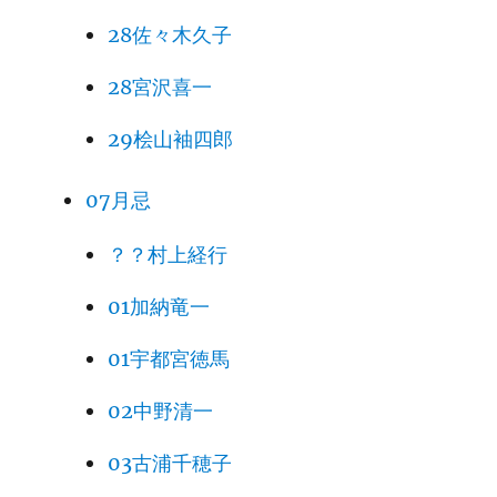
28佐々木久子
28宮沢喜一
29桧山袖四郎
07月忌
？？村上経行
01加納竜一
01宇都宮徳馬
02中野清一
03古浦千穂子