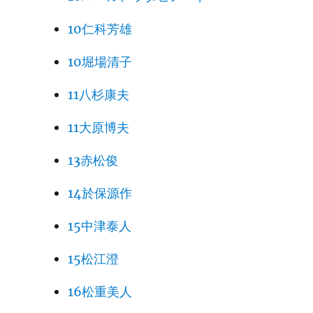
10仁科芳雄
10堀場清子
11八杉康夫
11大原博夫
13赤松俊
14於保源作
15中津泰人
15松江澄
16松重美人