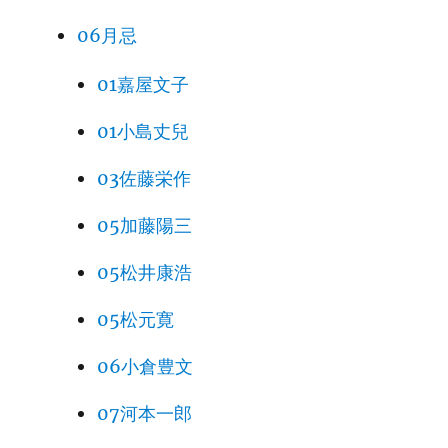
06月忌
01嘉屋文子
01小島丈兒
03佐藤栄作
05加藤陽三
05松井康浩
05松元寛
06小倉豊文
07河本一郎