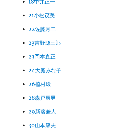
18中井正一
21小松茂美
22佐藤月二
23吉野源三郎
23岡本直正
24大庭みな子
26植村環
28森戸辰男
29新藤兼人
30山本康夫