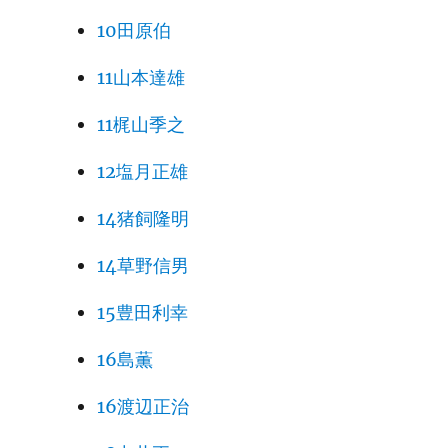
10田原伯
11山本達雄
11梶山季之
12塩月正雄
14猪飼隆明
14草野信男
15豊田利幸
16島薫
16渡辺正治