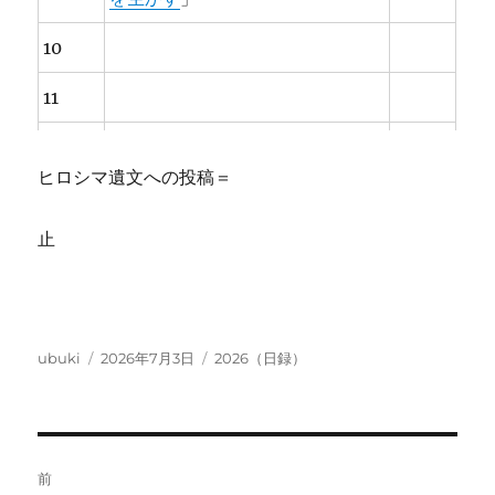
10
11
12
(
日
)
ヒロシマ遺文への投稿＝
ヒロシマ遺文への投稿＝「
ドキュ
13
メント原爆日記
」
止
14
15
投
投
カ
ubuki
2026年7月3日
2026（日録）
16
稿
稿
テ
者
日:
ゴ
17
リ
ー
投
18
前