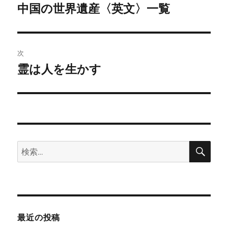
稿
中国の世界遺産〈英文〉一覧
前
19
(
日
)
の
ナ
投
20
(
月
)
ビ
稿:
次
21
ゲ
霊は人を生かす
次
の
22
ー
投
23
シ
稿:
24
ョ
検
検
ン
25
索
索:
26
(
日
)
27
最近の投稿
28