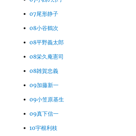
07尾形静子
08小谷鶴次
08平野義太郎
08栄久庵憲司
08雑賀忠義
09加藤新一
09小笠原基生
09真下信一
10宇根利枝