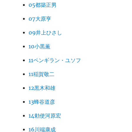
05都築正男
07大原亨
09井上ひさし
10小黒薫
11ペンギラン・ユソフ
11稲賀敬二
12黒木和雄
13蜂谷道彦
14勅使河原宏
16川端康成