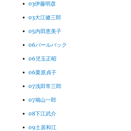
03伊藤明彦
03大江健三郎
05内田恵美子
06パールバック
06児玉正昭
06栗原貞子
07浅田常三郎
07鳩山一郎
08下江武介
09土居和江