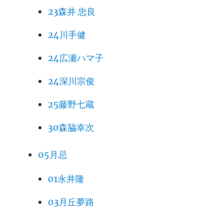
23森井 忠良
24川手健
24広瀬ハマ子
24深川宗俊
25藤野七蔵
30森脇幸次
05月忌
01永井隆
03月丘夢路