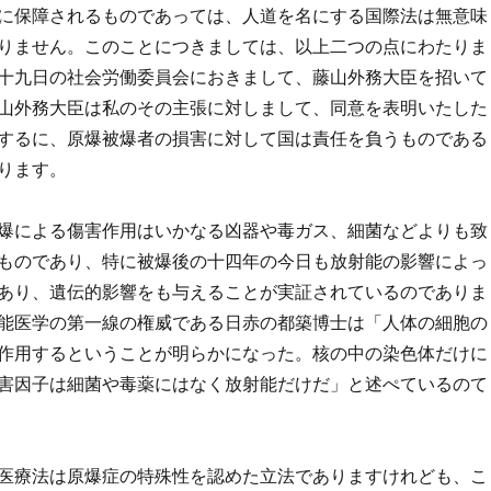
に保障されるものであっては、人道を名にする国際法は無意味
りません。このことにつきましては、以上二つの点にわたりま
十九日の社会労働委員会におきまして、藤山外務大臣を招いて
山外務大臣は私のその主張に対しまして、同意を表明いたした
するに、原爆被爆者の損害に対して国は責任を負うものである
ります。
爆による傷害作用はいかなる凶器や毒ガス、細菌などよりも致
ものであり、特に被爆後の十四年の今日も放射能の影響によっ
あり、遺伝的影響をも与えることが実証されているのでありま
能医学の第一線の権威である日赤の都築博士は「人体の細胞の
作用するということが明らかになった。核の中の染色体だけに
害因子は細菌や毒薬にはなく放射能だけだ」と述ぺているのて
医療法は原爆症の特殊性を認めた立法でありますけれども、こ