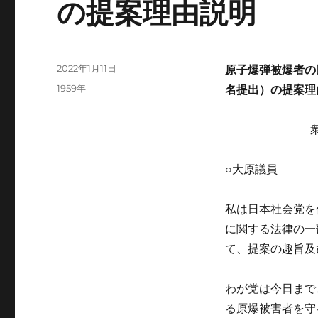
の提案理由説明
投
2022年1月11日
原子爆弾被爆者の
稿
カ
1959年
名提出）の提案理
日:
テ
ゴ
リ
ー
○大原議員
私は日本社会党を
に関する法律の一
て、提案の趣旨及
わが党は今日まで
る原爆被害者を守