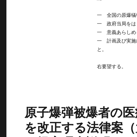
一 全国の原爆犠
一 政府当局をは
一 意義あらしめ
一 計画及ぴ実施
と。
右要望する。
原子爆弾被爆者の医
を改正する法律案（