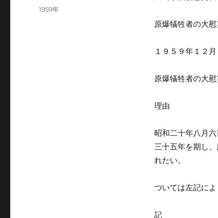
稿
カ
1959年
日:
テ
原爆犠牲者の大慰
ゴ
リ
ー
１９５９年１２月
原爆犠牲者の大慰
理由
昭和二十年八月六
三十五年を期し、
れたい。
ついては左記によ
記