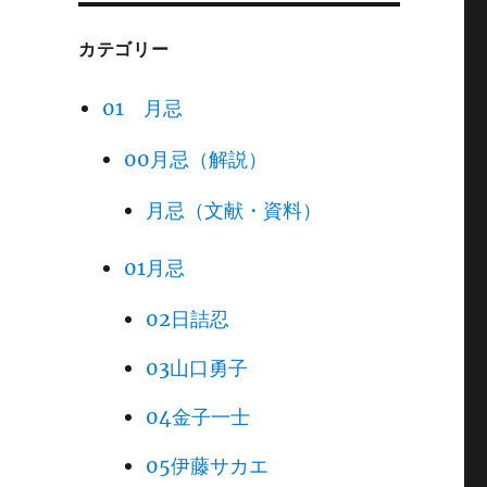
カテゴリー
01 月忌
00月忌（解説）
月忌（文献・資料）
01月忌
02日詰忍
03山口勇子
04金子一士
05伊藤サカエ