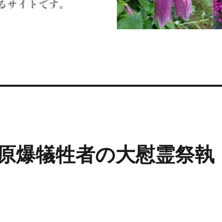
原爆犠牲者の大慰霊祭執