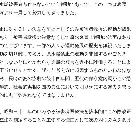
水爆被害者も作らないという運動であって、この二つは表裏一
方より一貫して努力して参りました。
止に対する固い決意を前提としてのみ被害者救援の運動が成果
あり、被害者救援の決意なくして原水爆禁止運動の結実はあり
のてございます。一部の人々が運動発展の歴史を無視いたしま
動を切り離して考え、原水爆禁止の運動を非難するがごとき
としないとにかかわらず原爆の被害を過小に評価することによ
正当化せんとする、誤った考え方に起因するものといわねばな
島、長崎のあの惨劇の後十四年間、歴代の保守党内閣がこの恐
学的、社会的実相を国の責任において明りかにする努力を怠っ
的にも非難されなくてはなりません。
、昭和三十二年のいわゆる被害者医療法を抜本的にこの際改正
立法を制定することを主張する理由として次の四つの点をあげ