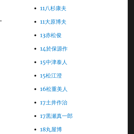
11八杉康夫
ー
11大原博夫
13赤松俊
14於保源作
15中津泰人
15松江澄
16松重美人
17土井作治
17黒瀬真一郎
18丸屋博