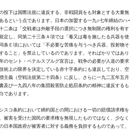
の投下は国際法規に違反する、非戦闘員をも対象とする大量無
あるという点であります。日本の加盟する一九○七年締結のハ
十二条は「交戦者は外敵手段の選択につき無制限の権利を有す
規定し、同第二十三条Ａ項では「毒又は毒を施したる兵器を使
同条Ｅ項においては「不必要な苦痛を与うべき兵器、投射物そ
すること」を禁止しているのであリます。そればかりではあり
年のセント・ペテルスブルグ宣言は、戦争の必要が人道の要求
技術上の限界を決定している赤十字条約にも違反しており、空
標主義（空戦法規第二十四条）に反し、さらに一九二五年五月
書及び一九四八年の集団殺害防止処罰条約の精神に違反するも
白であります。
シスコ条約において締約国との間における一切の賠償請求権を
、被害を受けた国民の要求権を無視したものではなく、少なく
の日本国政府が被害者に対する義務を負担するものであって、