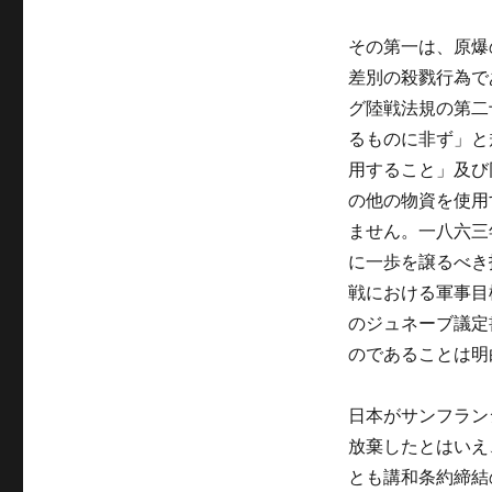
その第一は、原爆
差別の殺戮行為で
グ陸戦法規の第二
るものに非ず」と
用すること」及び
の他の物資を使用
ません。一八六三
に一歩を譲るべき
戦における軍事目
のジュネーブ議定
のであることは明
日本がサンフラン
放棄したとはいえ
とも講和条約締結