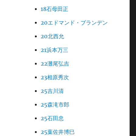
18石母田正
20エドマンド・ブランデン
20北西允
21浜本万三
22灘尾弘吉
23相原秀次
25吉川清
25森滝市郎
25石田忠
25葉佐井博巳