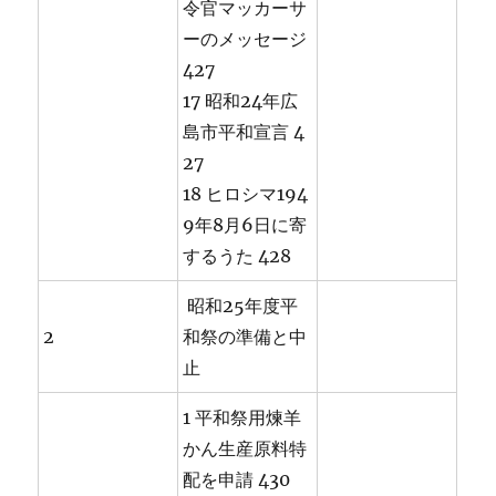
令官マッカーサ
ーのメッセージ
427
17 昭和24年広
島市平和宣言 4
27
18 ヒロシマ194
9年8月6日に寄
するうた 428
昭和25年度平
2
和祭の準備と中
止
1 平和祭用煉羊
かん生産原料特
配を申請 430