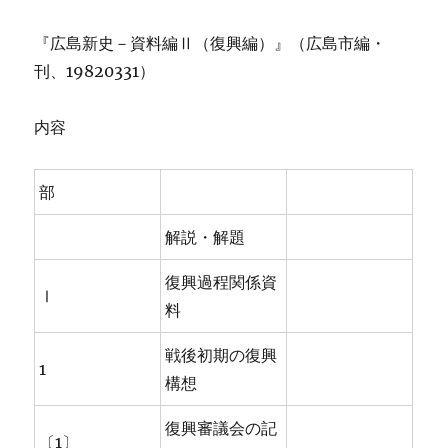
『広島新史－資料編Ⅱ（復興編）』（広島市編・
刊、19820331）
内容
部
解説・解題
復興過程関係資
Ⅰ
料
戦後初期の復興
1
構想
復興審議会の記
〔1〕