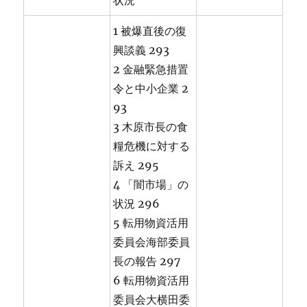
状況
1 被爆直後の復
興談義 293
2 金融緊急措置
令と中小企業 2
93
3 木原市長の食
糧危機に対する
訴え 295
4 「闇市場」の
状況 296
5 転用物資活用
委員会海部委員
長の報告 297
6 転用物資活用
委員会大横田委