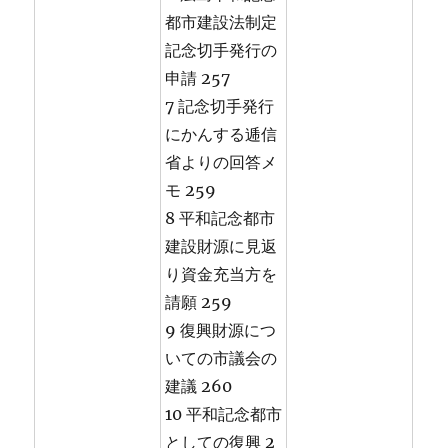
都市建設法制定
記念切手発行の
申請 257
7 記念切手発行
にかんする逓信
省よりの回答メ
モ 259
8 平和記念都市
建設財源に見返
り資金充当方を
請願 259
9 復興財源につ
いての市議会の
建議 260
10 平和記念都市
としての復興 2