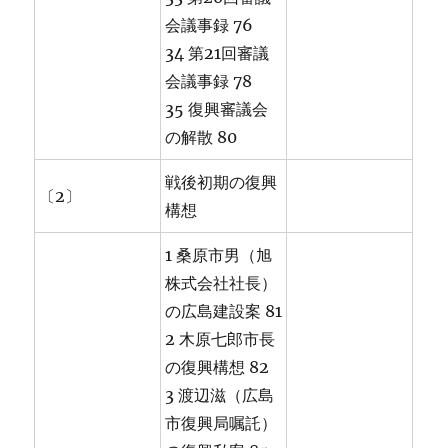
会議事録 76
34 第21回審議
会議事録 78
35 復興審議会
の解散 80
戦後初期の復興
〔2〕
構想
1 桑原市男（旭
株式会社社長）
の広島建設案 81
2 木原七郎市長
の復興構想 82
3 渡辺滋（広島
市復興局嘱託）