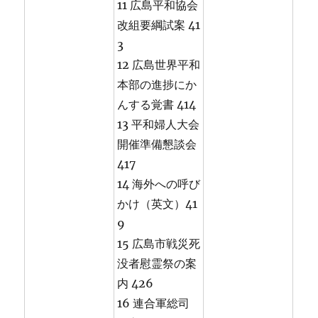
11 広島平和協会
改組要綱試案 41
3
12 広島世界平和
本部の進捗にか
んする覚書 414
13 平和婦人大会
開催準備懇談会
417
14 海外への呼び
かけ（英文）41
9
15 広島市戦災死
没者慰霊祭の案
内 426
16 連合軍総司