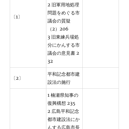
2 旧軍用地処理
問題をめぐる市
〔1〕
議会の質疑
（2）206
3 旧東練兵場処
分にかんする市
議会の意見書 2
32
平和記念都市建
〔2〕
設法の施行
1 楠瀬県知事の
復興構想 235
2 広島平和記念
都市建設法にか
んする広島市長