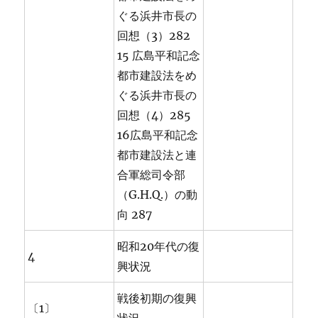
ぐる浜井市長の
回想（3）282
15 広島平和記念
都市建設法をめ
ぐる浜井市長の
回想（4）285
16広島平和記念
都市建設法と連
合軍総司令部
（G.H.Q.）の動
向 287
昭和20年代の復
4
興状況
戦後初期の復興
〔1〕