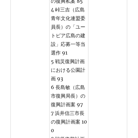
の復興私案 85
4 峠三吉（広島
青年文化連盟委
員長）の「ユー
トピア広島の建
設」応募一等当
選作 91
5 戦災復興計画
における公園計
画 93
6 長島敏（広島
市復興局長）の
復興計画案 97
7 浜井信三市長
の復興計画案 10
0