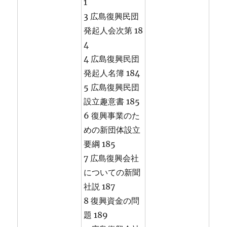
1
3 広島復興民団
発起人会次第 18
4
4 広島復興民団
発起人名簿 184
5 広島復興民団
設立趣意書 185
6 復興事業のた
めの新団体設立
要綱 185
7 広島復興会社
についての新聞
社説 187
8 復興資金の問
題 189