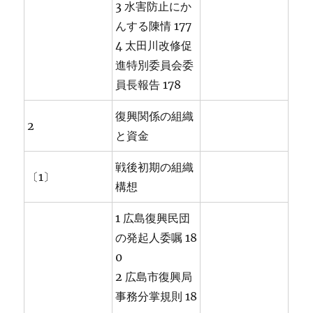
3 水害防止にか
んする陳情 177
4 太田川改修促
進特別委員会委
員長報告 178
復興関係の組織
2
と資金
戦後初期の組織
〔1〕
構想
1 広島復興民団
の発起人委嘱 18
0
2 広島市復興局
事務分掌規則 18