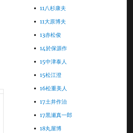
11八杉康夫
11大原博夫
13赤松俊
14於保源作
15中津泰人
15松江澄
16松重美人
17土井作治
17黒瀬真一郎
18丸屋博