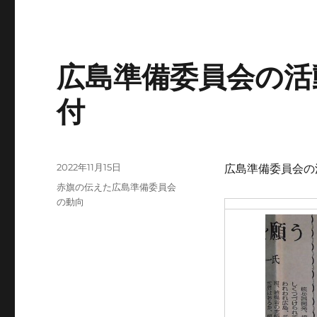
広島準備委員会の活動
付
投
2022年11月15日
広島準備委員会の活
稿
カ
赤旗の伝えた広島準備委員会
日:
テ
の動向
ゴ
リ
ー