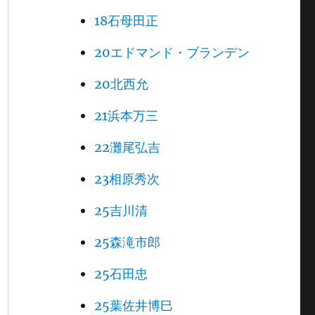
18石母田正
20エドマンド・ブランデン
20北西允
21浜本万三
22灘尾弘吉
23相原秀次
25吉川清
25森滝市郎
25石田忠
25葉佐井博巳