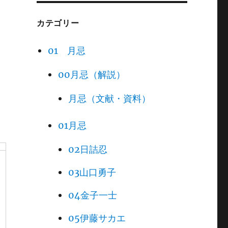
カテゴリー
01 月忌
00月忌（解説）
月忌（文献・資料）
01月忌
02日詰忍
03山口勇子
04金子一士
05伊藤サカエ