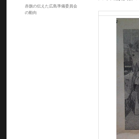
稿
カ
赤旗の伝えた広島準備委員会
日:
テ
の動向
ゴ
リ
ー