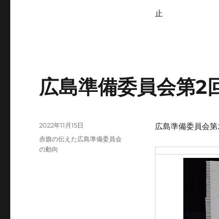
止
広島準備委員会第2回
投
2022年11月15日
広島準備委員会第2
稿
カ
赤旗の伝えた広島準備委員会
日:
テ
の動向
ゴ
リ
ー