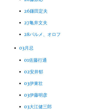
26鎌田定夫
27亀井文夫
28パルメ、オロフ
03月忌
01佐藤行通
02安井郁
03伊東壮
03伊藤明彦
03大江健三郎