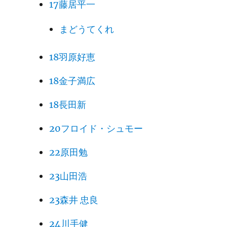
17藤居平一
まどうてくれ
18羽原好恵
18金子満広
18長田新
20フロイド・シュモー
22原田勉
23山田浩
23森井 忠良
24川手健