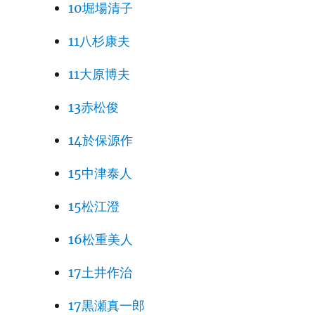
10堀場清子
11八杉康夫
11大原博夫
13赤松俊
14於保源作
15中津泰人
15松江澄
16松重美人
17土井作治
17黒瀬真一郎