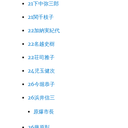
21下中弥三郎
21関千枝子
22加納実紀代
22名越史樹
22荘司雅子
24児玉健次
26今堀恭子
26浜井信三
原爆市長
26藤原彰