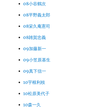
08小谷鶴次
08平野義太郎
08栄久庵憲司
08雑賀忠義
09加藤新一
09小笠原基生
09真下信一
10宇根利枝
10松原美代子
10森一久