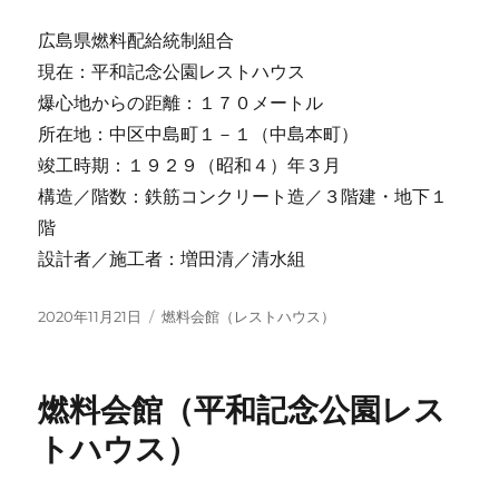
広島県燃料配給統制組合
現在：平和記念公園レストハウス
爆心地からの距離：１７０メートル
所在地：中区中島町１－１（中島本町）
竣工時期：１９２９（昭和４）年３月
構造／階数：鉄筋コンクリート造／３階建・地下１
階
設計者／施工者：増田清／清水組
投
カ
2020年11月21日
燃料会館（レストハウス）
稿
テ
日:
ゴ
リ
燃料会館（平和記念公園レス
ー
トハウス）