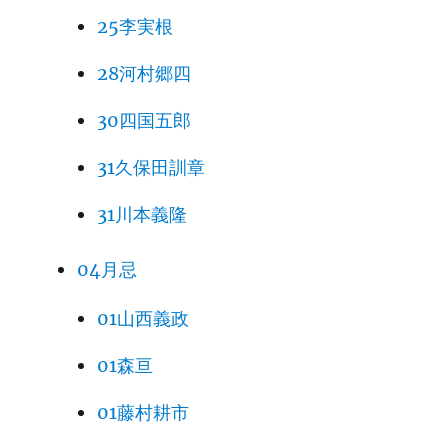
25李実根
28河村郷四
30四国五郎
31久保田訓章
31川本義隆
04月忌
01山西義政
01森亘
01藤村耕市