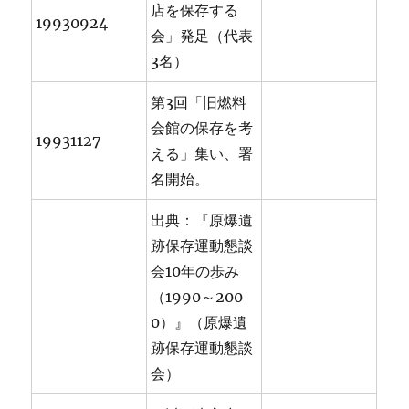
店を保存する
19930924
会」発足（代表
3名）
第3回「旧燃料
会館の保存を考
19931127
える」集い、署
名開始。
出典：『原爆遺
跡保存運動懇談
会10年の歩み
（1990～200
0）』（原爆遺
跡保存運動懇談
会）