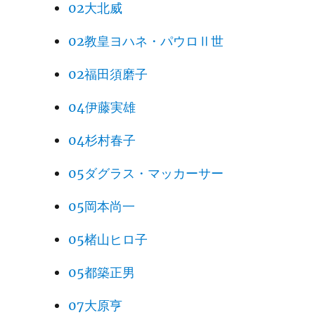
02大北威
02教皇ヨハネ・パウロⅡ世
02福田須磨子
04伊藤実雄
04杉村春子
05ダグラス・マッカーサー
05岡本尚一
05楮山ヒロ子
05都築正男
07大原亨