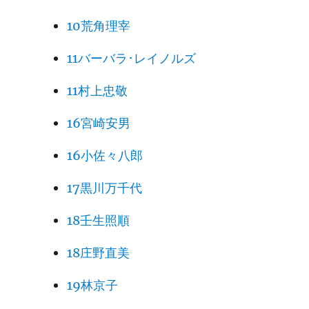
10荒角理宰
11バーバラ･レイノルズ
11村上忠敬
16宮崎安男
16小佐々八郎
17黒川万千代
18壬生照順
18庄野直美
19林京子