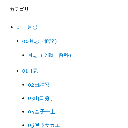
カテゴリー
01 月忌
00月忌（解説）
月忌（文献・資料）
01月忌
02日詰忍
03山口勇子
04金子一士
05伊藤サカエ