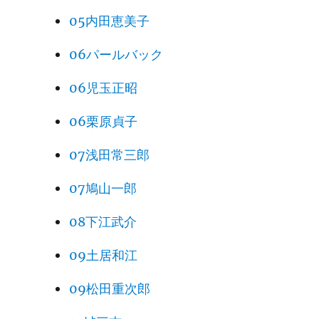
05内田恵美子
06パールバック
06児玉正昭
06栗原貞子
07浅田常三郎
07鳩山一郎
08下江武介
09土居和江
09松田重次郎