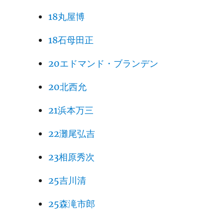
18丸屋博
18石母田正
20エドマンド・ブランデン
20北西允
21浜本万三
22灘尾弘吉
23相原秀次
25吉川清
25森滝市郎