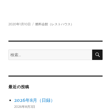
投
カ
2020年1月10日
燃料会館（レストハウス）
稿
テ
日:
ゴ
リ
ー
検
検
索
索:
最近の投稿
2026年8月（日録）
2026年8月3日