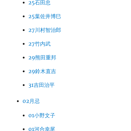
25石田忠
25葉佐井博巳
27川村智治郎
27竹内武
29熊田重邦
29鈴木直吉
31吉田治平
02月忌
01小野文子
01河合幸尾