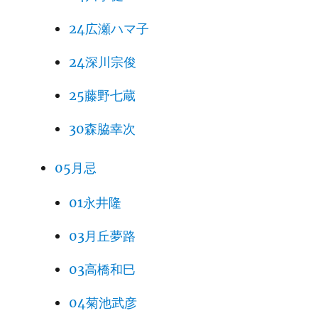
24広瀬ハマ子
24深川宗俊
25藤野七蔵
30森脇幸次
05月忌
01永井隆
03月丘夢路
03高橋和巳
04菊池武彦