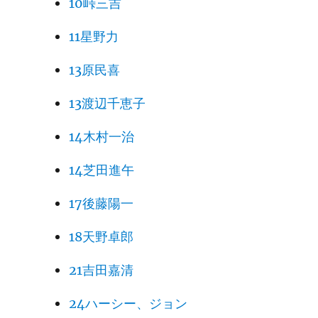
10峠三吉
11星野力
13原民喜
13渡辺千恵子
14木村一治
14芝田進午
17後藤陽一
18天野卓郎
21吉田嘉清
24ハーシー、ジョン