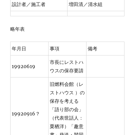
設計者／施工者
増田清／清水組
略年表
年月日
事項
備考
市長にレストハ
19920619
ウスの保存要請
旧燃料会館（レ
ストハウス ）の
保存を考える
「語り部の会」
19920916？
（代表世話人：
栗栖洋）「趣意
書」発送・賛同