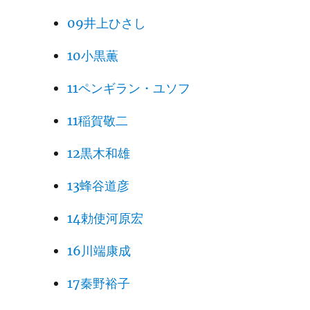
09井上ひさし
10小黒薫
11ペンギラン・ユソフ
11稲賀敬二
12黒木和雄
13蜂谷道彦
14勅使河原宏
16川端康成
17秦野裕子