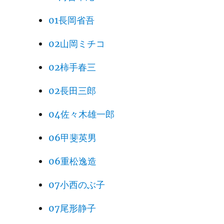
01長岡省吾
02山岡ミチコ
02柿手春三
02長田三郎
04佐々木雄一郎
06甲斐英男
06重松逸造
07小西のぶ子
07尾形静子