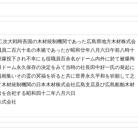
二次大戦時吾国の木材統制機関であった広島県地方木材株式会
職員二百六十名の本拠であったが昭和廿年八月六日午前八時十
原爆投下され不幸にも役職員百余名がドーム内外に於て被爆殉
爆ドーム永久保存の決定をみて当時の社長田中好一氏の発起に
員相集いその霊の冥福を祈ると共に世界永久平和を祈願して之
て木材統制機関の日本木材株式会社広島支店及び広島船舶木材
者を合祀する昭和四十二年八月六日
株式会社