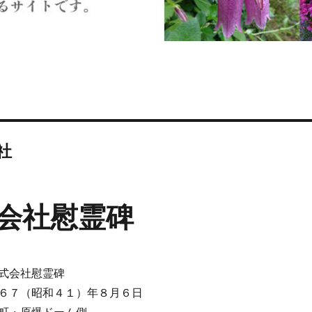
社
会社慰霊碑
式会社慰霊碑
６７（昭和４１）年８月６日