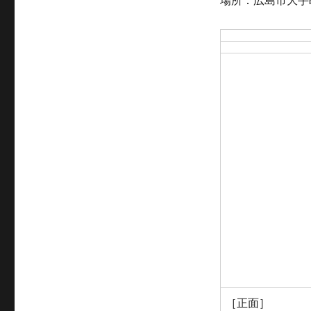
場所：広島市大手
ゴ
リ
ー
［正面］