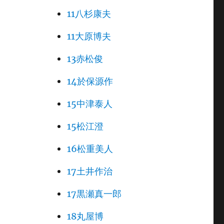
11八杉康夫
11大原博夫
13赤松俊
14於保源作
15中津泰人
15松江澄
16松重美人
17土井作治
17黒瀬真一郎
18丸屋博