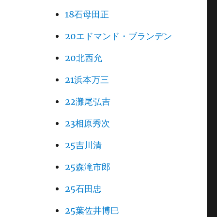
18石母田正
20エドマンド・ブランデン
20北西允
21浜本万三
22灘尾弘吉
23相原秀次
25吉川清
25森滝市郎
25石田忠
25葉佐井博巳