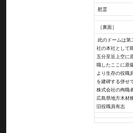
慰霊
［裏面］
此のドームは第
社の本社として
五分至近上空に
職したここに原
より生存の役職
を建碑する併せ
株式会社の殉職
広島県地方木材
旧役職員有志