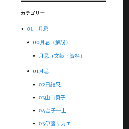
カテゴリー
01 月忌
00月忌（解説）
月忌（文献・資料）
01月忌
02日詰忍
03山口勇子
04金子一士
05伊藤サカエ