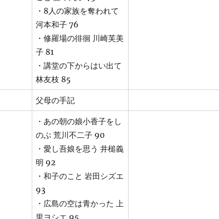
・8人の家族を奪われて
河本和子 76
・修羅場の徘徊 川崎芙美
子 81
・講堂の下からはい出て
林友枝 85
父母の手記
・あの朝の娘小香子をし
のぶ 荒川不二子 90
・愛し吾娘を思う 井槌義
明 92
・和子のこと 岩田シズエ
93
・広島の空は青かった 上
里ヨシエ 95