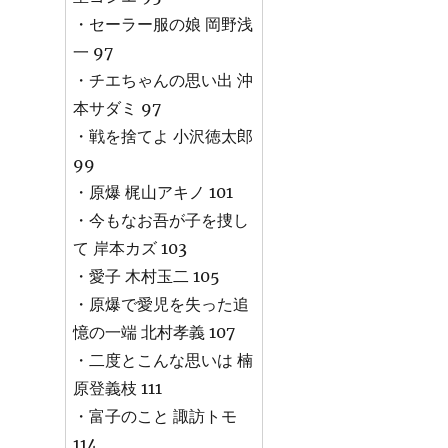
・セーラー服の娘 岡野浅
一 97
・チエちゃんの思い出 沖
本サダミ 97
・戦を捨てよ 小沢徳太郎
99
・原爆 梶山アキノ 101
・今もなお吾が子を捜し
て 岸本カズ 103
・愛子 木村玉二 105
・原爆で愛児を失った追
憶の一端 北村孝義 107
・二度とこんな思いは 楠
原登義枝 111
・富子のこと 諏訪トモ
114