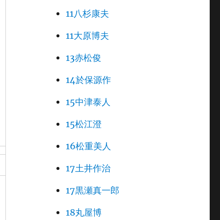
11八杉康夫
11大原博夫
13赤松俊
14於保源作
15中津泰人
15松江澄
16松重美人
17土井作治
17黒瀬真一郎
18丸屋博