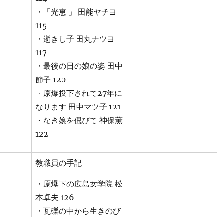
・「光恵 」 田能ヤチヨ
115
・逝きし子 田丸ナツヨ
117
・最後の日の娘の姿 田中
節子 120
・原爆投下されて27年に
なります 田中マツ子 121
・なき娘を偲びて 神保薫
122
教職員の手記
・原爆下の広島女学院 松
本卓夫 126
・瓦礫の中から生きのび