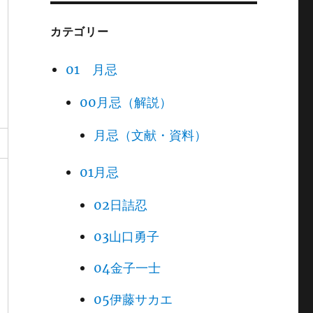
カテゴリー
01 月忌
00月忌（解説）
月忌（文献・資料）
01月忌
02日詰忍
03山口勇子
04金子一士
05伊藤サカエ