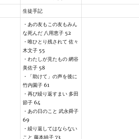
生徒手記
・あの友もこの友もみん
な死んだ 八用恵子 52
・唯ひとり残されて 佐々
木文子 55
・わたしが見たもの 網谷
美佐子 58
・「助けて」の声を後に
竹内園子 61
・再び繰り返すまい 多田
節子 64
・あの日のこと 武永舜子
69
・繰り返してはならない
こと 藤本純子 73