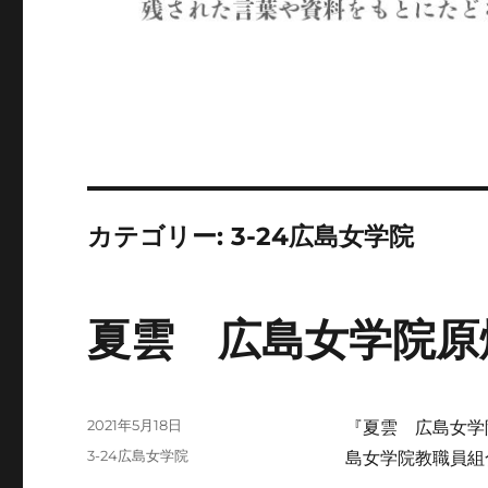
カテゴリー:
3-24広島女学院
夏雲 広島女学院原
投
2021年5月18日
『夏雲 広島女学
稿
カ
3-24広島女学院
島女学院教職員組合、
日:
テ