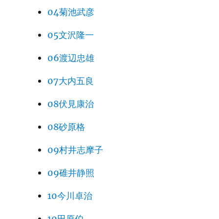
04菊池武彦
05文沢隆一
06渡辺忠雄
07大内五良
08伏見康治
08砂原格
09村井志摩子
09碓井静照
10今川卓治
10田原伯