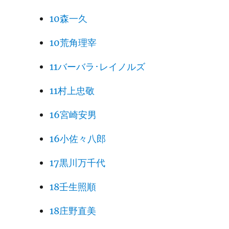
10森一久
10荒角理宰
11バーバラ･レイノルズ
11村上忠敬
16宮崎安男
16小佐々八郎
17黒川万千代
18壬生照順
18庄野直美