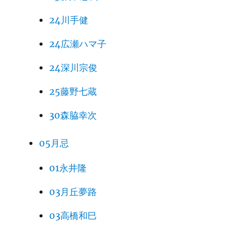
24川手健
24広瀬ハマ子
24深川宗俊
25藤野七蔵
30森脇幸次
05月忌
01永井隆
03月丘夢路
03高橋和巳