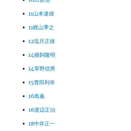
11山本達雄
11梶山季之
12塩月正雄
14猪飼隆明
14草野信男
15豊田利幸
16島薫
16渡辺正治
18中井正一