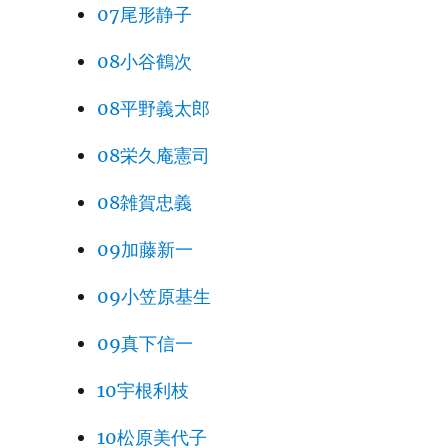
07尾形静子
08小谷鶴次
08平野義太郎
08栄久庵憲司
08雑賀忠義
09加藤新一
09小笠原基生
09真下信一
10宇根利枝
10松原美代子