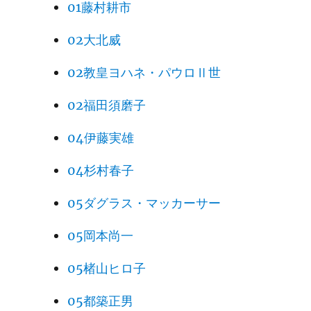
01藤村耕市
02大北威
02教皇ヨハネ・パウロⅡ世
02福田須磨子
04伊藤実雄
04杉村春子
05ダグラス・マッカーサー
05岡本尚一
05楮山ヒロ子
05都築正男