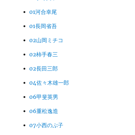
01河合幸尾
01長岡省吾
02山岡ミチコ
02柿手春三
02長田三郎
04佐々木雄一郎
06甲斐英男
06重松逸造
07小西のぶ子