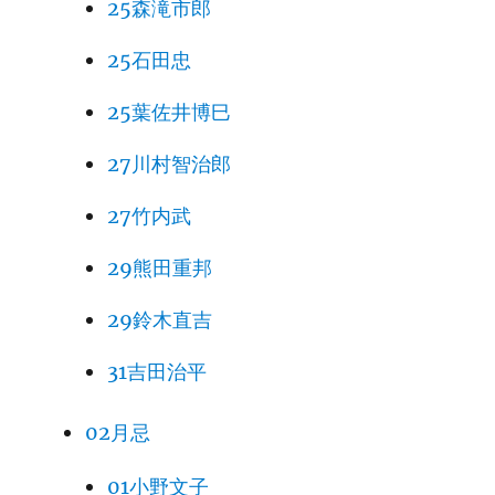
25森滝市郎
25石田忠
25葉佐井博巳
27川村智治郎
27竹内武
29熊田重邦
29鈴木直吉
31吉田治平
02月忌
01小野文子