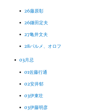
26藤原彰
26鎌田定夫
27亀井文夫
28パルメ、オロフ
03月忌
01佐藤行通
02安井郁
03伊東壮
03伊藤明彦