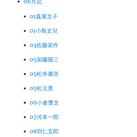
06月忌
01嘉屋文子
01小島丈兒
03佐藤栄作
05加藤陽三
05松井康浩
05松元寛
06小倉豊文
07河本一郎
08羽仁五郎