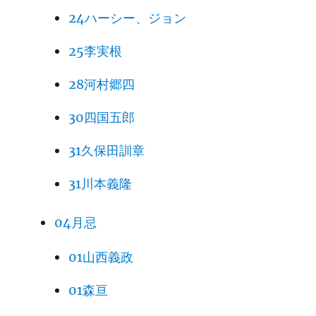
24ハーシー、ジョン
25李実根
28河村郷四
30四国五郎
31久保田訓章
31川本義隆
04月忌
01山西義政
01森亘