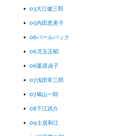
03大江健三郎
05内田恵美子
06パールバック
06児玉正昭
06栗原貞子
07浅田常三郎
07鳩山一郎
08下江武介
09土居和江