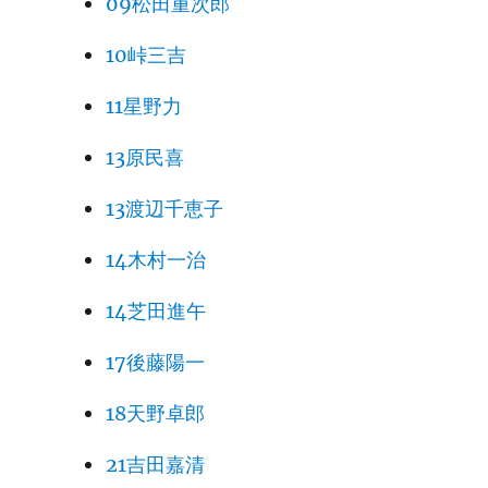
09松田重次郎
10峠三吉
11星野力
13原民喜
13渡辺千恵子
14木村一治
14芝田進午
17後藤陽一
18天野卓郎
21吉田嘉清