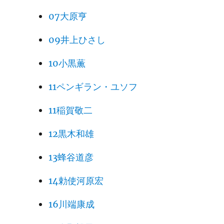
07大原亨
09井上ひさし
10小黒薫
11ペンギラン・ユソフ
11稲賀敬二
12黒木和雄
13蜂谷道彦
14勅使河原宏
16川端康成