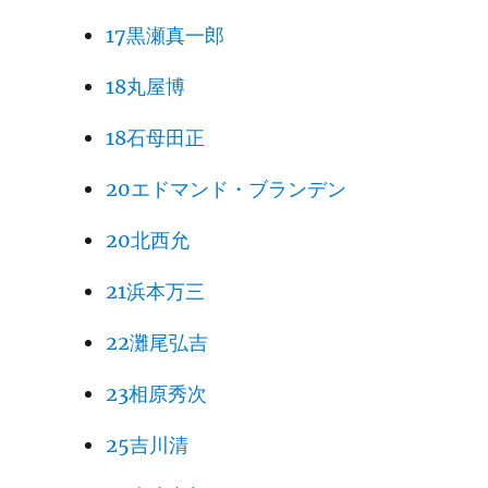
17黒瀬真一郎
18丸屋博
18石母田正
20エドマンド・ブランデン
20北西允
21浜本万三
22灘尾弘吉
23相原秀次
25吉川清