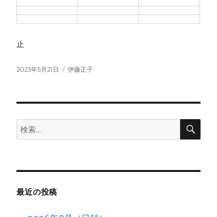
止
投
カ
2023年5月21日
伊藤正子
稿
テ
日:
ゴ
リ
ー
検
検
索
索:
最近の投稿