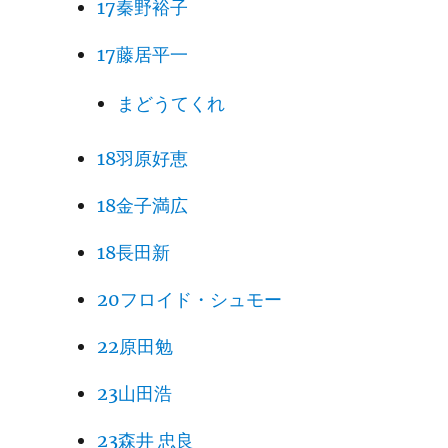
17秦野裕子
17藤居平一
まどうてくれ
18羽原好恵
18金子満広
18長田新
20フロイド・シュモー
22原田勉
23山田浩
23森井 忠良